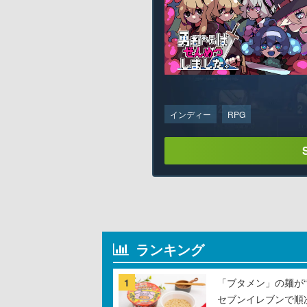
インディー
RPG
ランキング
1
「ブタメン」の麺が“
セブンイレブンで順