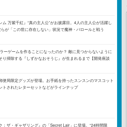
レム 万紫千紅』“真の主人公”がお披露目。4人の主人公が活躍し
彼らが「この世に存在しない」状況で魔神・バロールと戦う
がホラーゲームを作ることになったのか？ 敵に見つからないように
そり掃除する『しずかなおそうじ』が生まれるまで【開発座談
郵便局限定グッズが登場。お手紙を持ったスンスンのマスコット
ントされたレターセットなどがラインナップ
ザ・ギャザリング』の「Secret Lair」に登場。“24時間限