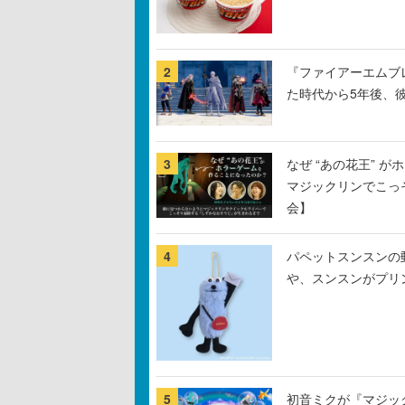
2
『ファイアーエムブ
た時代から5年後、
3
なぜ “あの花王” 
マジックリンでこっ
会】
4
パペットスンスンの
や、スンスンがプリ
5
初音ミクが『マジック：