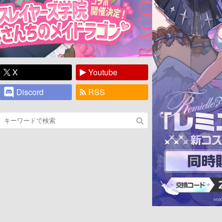
X
Youtube
Discord
RSS