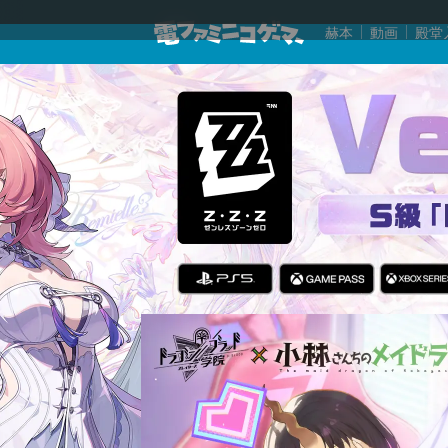
赫本
動画
殿堂