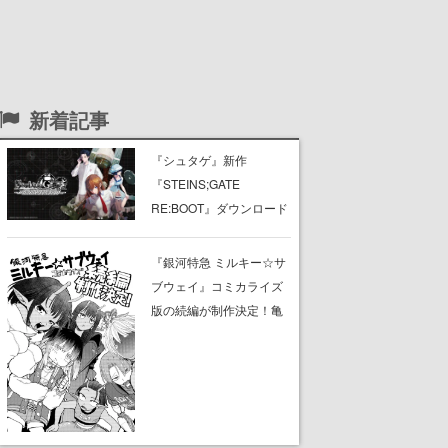
新着記事
『シュタゲ』新作
『STEINS;GATE
RE:BOOT』ダウンロード
版の予約受付がスター
ト、ニンテンドーストア
『銀河特急 ミルキー☆サ
とSteamにて。PS Store
ブウェイ』コミカライズ
もオープン
版の続編が制作決定！亀
山陽平監督書き下ろしの
新規ストーリーに