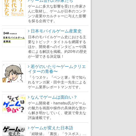
ゲームに多大な影響を受けた作家さ
んに取材し、ゲームが日本のコンテ
ンツ産業やカルチャーに与えた影響
を探る企画です。
日本モバイルゲーム産業史
日本のモバイルゲーム史における主
要なトピック・タイトルを網羅する
ほか、開発者へのインタビューや識
者による解説を掲載。約20年の歴史
が一望できる決定版！
若ゲのいたり〜ゲームクリエ
イターの青春〜
『うつヌケ』『ペンと箸』等で知ら
れるマンガ家・田中圭一先生による
ゲーム業界レポートマンガです。
なんでゲームは面白い？
ゲーム開発者・hamatsu氏がゲーム
の魅力を画面や操作の具体的な形か
ら解き明かしていく、硬派で骨太な
評論連載です。
ゲームが変えた日本語
「経験値」「裏技」「ラスボス」…