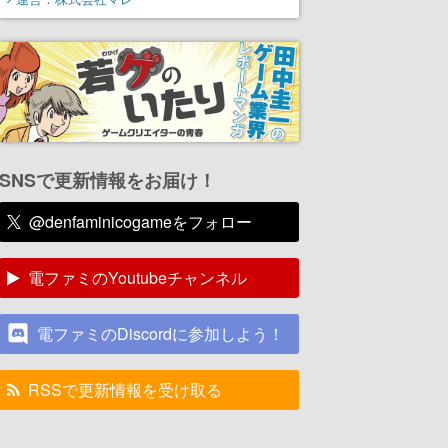
SNSで更新情報をお届け！
@denfaminicogameをフォロー
電ファミのYoutubeチャンネル
電ファミのDiscordに参加しよう！
RSSで更新情報を受け取る