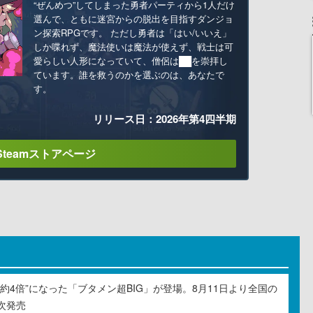
“ぜんめつ”してしまった勇者パーティから1人だけ
選んで、ともに迷宮からの脱出を目指すダンジョ
ン探索RPGです。 ただし勇者は「はい/いいえ」
しか喋れず、魔法使いは魔法が使えず、戦士は可
愛らしい人形になっていて、僧侶は██を崇拝し
ています。誰を救うのかを選ぶのは、あなたで
す。
リリース日：2026年第4四半期
Steamストアページ
約4倍”になった「ブタメン超BIG」が登場。8月11日より全国の
次発売