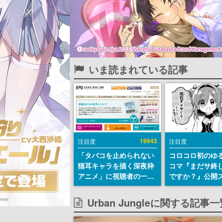
いま読まれている記事
19943
注目度
注目度
「タバコを止められない
コロコロ初のゆ
猫耳キャラを描く深夜枠
コマ『まだサ終
アニメ」に視聴者の一部
ですか？』公開
から批判意見。違法薬物
ト。主人公は新
の使用と思わしき描写も
侘石ダイヤ、ゲ
Urban Jungleに関する記事
含めて、BPOが議論を交
を舞台にトラブ
わす
する社員たちを