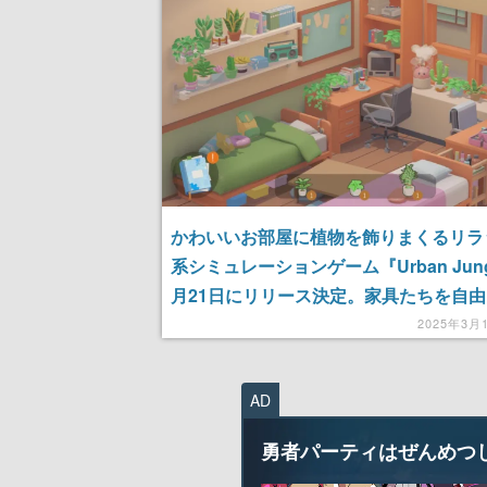
かわいいお部屋に植物を飾りまくるリラ
系シミュレーションゲーム『Urban Jung
月21日にリリース決定。家具たちを自
してカンペキな場所に植物を置き、快適
2025年3月
的なお部屋を作り出そう
AD
勇者パーティはぜんめつ