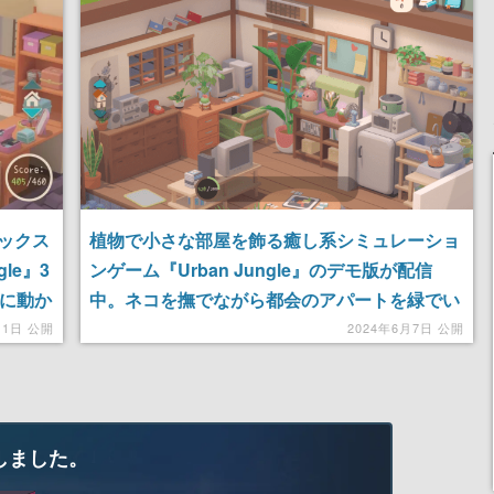
記念したキャンペーン
ックス
植物で小さな部屋を飾る癒し系シミュレーショ
le』3
ンゲーム『Urban Jungle』のデモ版が配信
由に動か
中。ネコを撫でながら都会のアパートを緑でい
で魅力
っぱいにしよう
11日 公開
2024年6月7日 公開
しました。