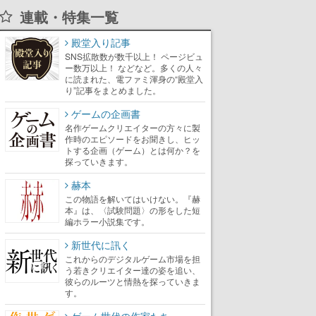
連載・特集一覧
殿堂入り記事
SNS拡散数が数千以上！ ページビュ
ー数万以上！ などなど。多くの人々
に読まれた、電ファミ渾身の“殿堂入
り”記事をまとめました。
ゲームの企画書
名作ゲームクリエイターの方々に製
作時のエピソードをお聞きし、ヒッ
トする企画（ゲーム）とは何か？を
探っていきます。
赫本
この物語を解いてはいけない。『赫
本』は、〈試験問題〉の形をした短
編ホラー小説集です。
新世代に訊く
これからのデジタルゲーム市場を担
う若きクリエイター達の姿を追い、
彼らのルーツと情熱を探っていきま
す。
ゲーム世代の作家たち