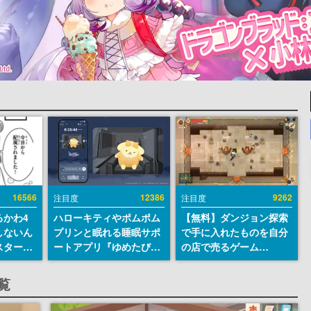
16566
12386
9262
注目度
注目度
るかわ4
ハローキティやポムポム
【無料】ダンジョン探索
しないん
プリンと眠れる睡眠サポ
で手に入れたものを自分
スター
ートアプリ『ゆめたび』
の店で売るゲーム
入社員の
が配信中。キャラごとの
『Moonlighter』が
ーム会社
ASMRや目覚ましアラー
Steamにて無料配布中！
一覧
ルへ対応
ムも搭載
続編『Moonlighter 2』
描く
の9月2日正式リリースを