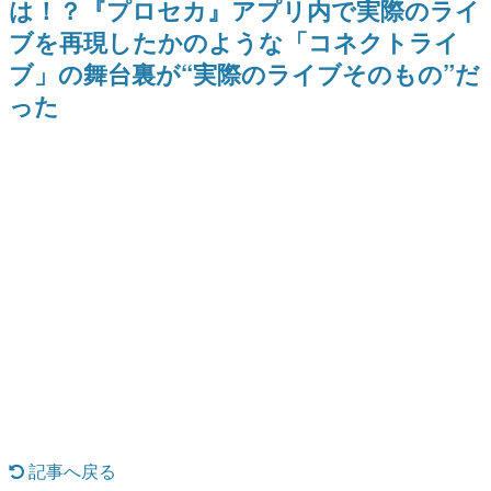
は！？『プロセカ』アプリ内で実際のライ
式リリースを記念したキャンペ
を描く
日本のコンテンツ産業やカルチャーに与えた影響を探る企
ーン
ブを再現したかのような「コネクトライ
画です。
ブ」の舞台裏が“実際のライブそのもの”だ
日本モバイルゲーム産業史
日本のモバイルゲーム史における主要なトピック・タイト
った
ルを網羅するほか、開発者へのインタビューや識者による
解説を掲載。約20年の歴史が一望できる決定版！
若ゲのいたり〜ゲームクリエイターの青春〜
『うつヌケ』『ペンと箸』等で知られるマンガ家・田中圭
一先生によるゲーム業界レポートマンガです。
なんでゲームは面白い？
ゲーム開発者・hamatsu氏がゲームの魅力を画面や操作の
具体的な形から解き明かしていく、硬派で骨太な評論連載
です。
ゲームが変えた日本語
「経験値」「裏技」「ラスボス」… ゲームにまつわる言葉
の起源や用法の変遷を、コンピューター文化史研究家・タ
イニーP氏が徹底調査。
カテゴリ
記事へ戻る
特集記事