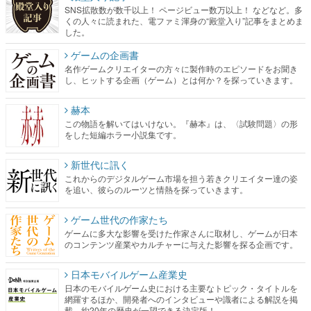
SNS拡散数が数千以上！ ページビュー数万以上！ などなど。多
くの人々に読まれた、電ファミ渾身の“殿堂入り”記事をまとめま
した。
ゲームの企画書
名作ゲームクリエイターの方々に製作時のエピソードをお聞き
し、ヒットする企画（ゲーム）とは何か？を探っていきます。
赫本
この物語を解いてはいけない。『赫本』は、〈試験問題〉の形
をした短編ホラー小説集です。
新世代に訊く
これからのデジタルゲーム市場を担う若きクリエイター達の姿
を追い、彼らのルーツと情熱を探っていきます。
ゲーム世代の作家たち
ゲームに多大な影響を受けた作家さんに取材し、ゲームが日本
のコンテンツ産業やカルチャーに与えた影響を探る企画です。
日本モバイルゲーム産業史
日本のモバイルゲーム史における主要なトピック・タイトルを
網羅するほか、開発者へのインタビューや識者による解説を掲
載。約20年の歴史が一望できる決定版！