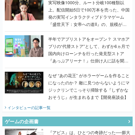
んだレジェンド2人に訊く開発秘話
実写映像1000分、ルート分岐100種類以
上。配信開始5日で100万本を売った、中国
発の実写インタラクティブドラマゲーム
『盛世天下：女帝への道II』の、規模が違
うこだわりをプロデューサーに聞いた
半年でアプリストアをオープン？ スマホア
プリの“代替ストア”として、わずか6ヵ月で
国内向けローンチを行った発見型ストア
『あっぷアリーナ！』仕掛け人に話を聞い
てみた
なぜ “あの花王” がホラーゲームを作ること
になったのか？ 敵に見つからないようにマ
ジックリンでこっそり掃除する『しずかな
おそうじ』が生まれるまで【開発座談会】
インタビュー
の記事一覧
ゲームの企画書
『アビス』は、ひとつの奇跡だった──膨大