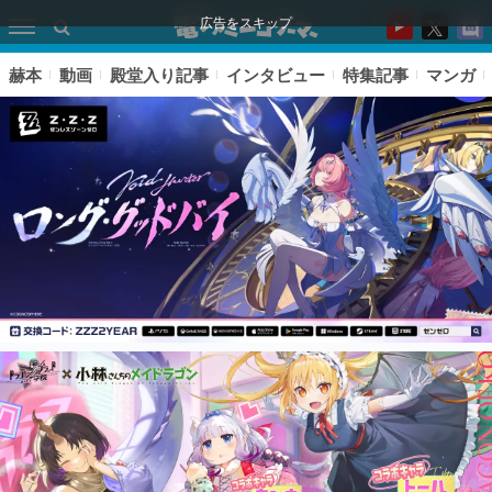
広告をスキップ
赫本
動画
殿堂入り記事
インタビュー
特集記事
マンガ
ピックアップ
電ファミのいま読まれている記事ランキング
アプリセール情報