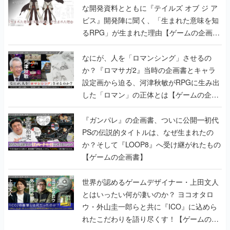
な開発資料とともに『テイルズ オブ ジ ア
ビス』開発陣に聞く、「生まれた意味を知
るRPG」が生まれた理由【ゲームの企画
書】
なにが、人を「ロマンシング」させるの
か？『ロマサガ2』当時の企画書とキャラ
設定画から迫る、河津秋敏がRPGに生み出
した「ロマン」の正体とは【ゲームの企画
書】
『ガンパレ』の企画書、ついに公開━初代
PSの伝説的タイトルは、なぜ生まれたの
か？そして『LOOP8』へ受け継がれたもの
【ゲームの企画書】
世界が認めるゲームデザイナー・上田文人
とはいったい何が凄いのか？ ヨコオタロ
ウ・外山圭一郎らと共に『ICO』に込めら
れたこだわりを語り尽くす！【ゲームの企