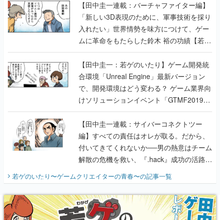
【田中圭一連載：バーチャファイター編】
「新しい3D表現のために、軍事技術を採り
入れたい」世界情勢を味方につけて、ゲー
ムに革命をもたらした鈴木 裕の功績【若ゲ
のいたり】
【田中圭一：若ゲのいたり】ゲーム開発統
合環境「Unreal Engine」最新バージョン
で、開発環境はどう変わる？ ゲーム業界向
けソリューションイベント「GTMF2019」
に行って、より理解を深めよう【PR】
【田中圭一連載：サイバーコネクトツー
編】すべての責任はオレが取る。だから、
付いてきてくれないか──男の熱意はチーム
解散の危機を救い、『.hack』成功の活路を
開く。業界の快男児・松山 洋に流れる血は
若ゲのいたり〜ゲームクリエイターの青春〜
の記事一覧
『少年ジャンプ』色だった【若ゲのいた
り】