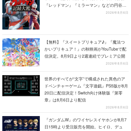
『レッドマン』『ミラーマン』などの円谷特
撮も30作品以上掲載
2026年8月6日
【無料】『スイートプリキュア♪』『魔法つ
かいプリキュア！』の秋映画がYouTubeで配
信決定。8月9日より2週連続でプレミア公開
2026年8月6日
世界のすべてが“文字”で構成された異色のア
ドベンチャーゲーム『文字遊戯』PS5版が8月
20日に配信決定！Switch向け体験版『第零
章』は8月6日より配信
2026年8月6日
『ガンダムW』のワイヤレスイヤホンが8月7
日15時より受注販売を開始。ヒイロ、デュ