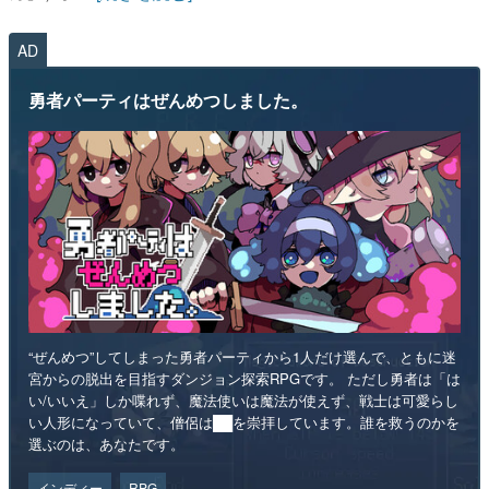
AD
勇者パーティはぜんめつしました。
“ぜんめつ”してしまった勇者パーティから1人だけ選んで、ともに迷
宮からの脱出を目指すダンジョン探索RPGです。 ただし勇者は「は
い/いいえ」しか喋れず、魔法使いは魔法が使えず、戦士は可愛らし
い人形になっていて、僧侶は██を崇拝しています。誰を救うのかを
選ぶのは、あなたです。
インディー
RPG