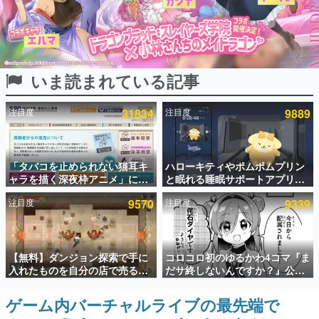
インタビュー
連載・特集一覧
いま読まれている記事
殿堂入り記事
SNS拡散数が数千以上！ ページビュー数万以上！ などな
ど。多くの人々に読まれた、電ファミ渾身の“殿堂入り”記
注目度
31834
注目度
9889
事をまとめました。
ゲームの企画書
名作ゲームクリエイターの方々に製作時のエピソードをお
聞きし、ヒットする企画（ゲーム）とは何か？を探ってい
「タバコを止められない猫耳キ
ハローキティやポムポムプリン
きます。
ャラを描く深夜枠アニメ」に視
と眠れる睡眠サポートアプリ
聴者の一部から批判意見。違法
『ゆめたび』が配信中。キャラ
赫本
注目度
9570
注目度
9339
薬物の使用と思わしき描写も含
ごとのASMRや目覚ましアラー
この物語を解いてはいけない。『赫本』は、〈試験問題〉
めて、BPOが議論を交わす
ムも搭載
の形をした短編ホラー小説集です。
新世代に訊く
【無料】ダンジョン探索で手に
コロコロ初のゆるかわ4コマ『ま
これからのデジタルゲーム市場を担う若きクリエイター達
入れたものを自分の店で売るゲ
だサ終しないんですか？』公開
の姿を追い、彼らのルーツと情熱を探っていきます。
ーム『Moonlighter』がSteam
スタート。主人公は新入社員の
にて無料配布中！続編
侘石ダイヤ、ゲーム会社を舞台
ゲーム内バーチャルライブの最先端で
ゲーム世代の作家たち
『Moonlighter 2』の9月2日正
にトラブルへ対応する社員たち
ゲームに多大な影響を受けた作家さんに取材し、ゲームが