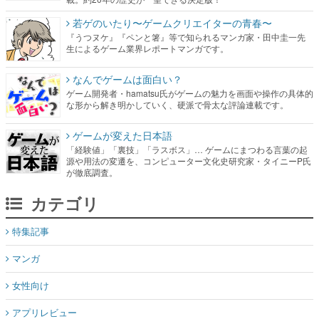
若ゲのいたり〜ゲームクリエイターの青春〜
『うつヌケ』『ペンと箸』等で知られるマンガ家・田中圭一先
生によるゲーム業界レポートマンガです。
なんでゲームは面白い？
ゲーム開発者・hamatsu氏がゲームの魅力を画面や操作の具体的
な形から解き明かしていく、硬派で骨太な評論連載です。
ゲームが変えた日本語
「経験値」「裏技」「ラスボス」… ゲームにまつわる言葉の起
源や用法の変遷を、コンピューター文化史研究家・タイニーP氏
が徹底調査。
カテゴリ
特集記事
マンガ
女性向け
アプリレビュー