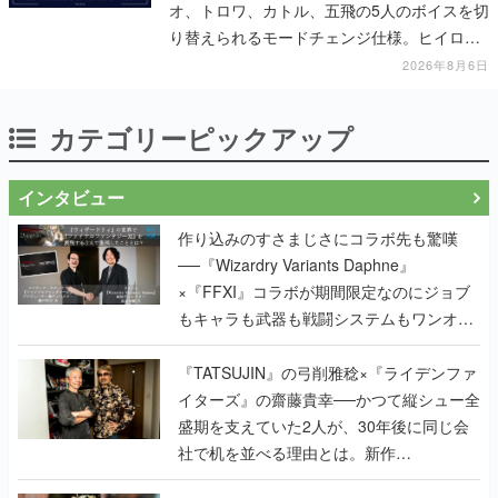
オ、トロワ、カトル、五飛の5人のボイスを切
り替えられるモードチェンジ仕様。ヒイロが
「お前を殺す」「死ぬほど痛いぞ」とささや
2026年8月6日
く
カテゴリーピックアップ
インタビュー
作り込みのすさまじさにコラボ先も驚嘆
──『Wizardry Variants Daphne』
×『FFXI』コラボが期間限定なのにジョブ
もキャラも武器も戦闘システムもワンオフ
で作り込まれた理由を両ディレクターに聞
く
『TATSUJIN』の弓削雅稔×『ライデンファ
イターズ』の齋藤貴幸──かつて縦シュー全
盛期を支えていた2人が、30年後に同じ会
社で机を並べる理由とは。新作
『TATSUJIN EXTREME』で初タッグを組