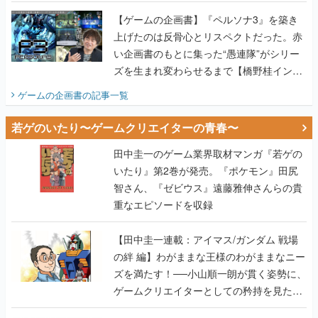
画書】
【ゲームの企画書】『ペルソナ3』を築き
上げたのは反骨心とリスペクトだった。赤
い企画書のもとに集った“愚連隊”がシリー
ズを生まれ変わらせるまで【橋野桂インタ
ビュー】
ゲームの企画書
の記事一覧
若ゲのいたり〜ゲームクリエイターの青春〜
田中圭一のゲーム業界取材マンガ『若ゲの
いたり』第2巻が発売。『ポケモン』田尻
智さん、『ゼビウス』遠藤雅伸さんらの貴
重なエピソードを収録
【田中圭一連載：アイマス/ガンダム 戦場
の絆 編】わがままな王様のわがままなニー
ズを満たす！──小山順一朗が貫く姿勢に、
ゲームクリエイターとしての矜持を見た
【若ゲのいたり最終回】