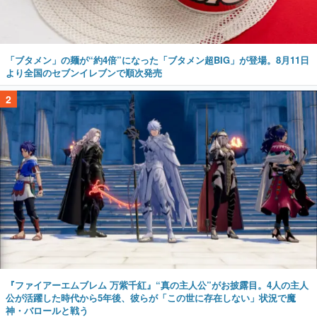
「ブタメン」の麺が“約4倍”になった「ブタメン超BIG」が登場。8月11日
より全国のセブンイレブンで順次発売
2
『ファイアーエムブレム 万紫千紅』“真の主人公”がお披露目。4人の主人
公が活躍した時代から5年後、彼らが「この世に存在しない」状況で魔
神・バロールと戦う