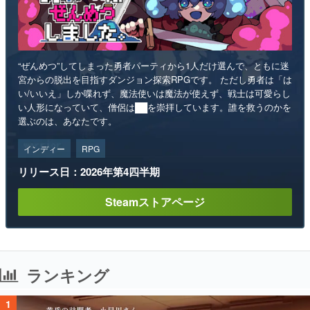
“ぜんめつ”してしまった勇者パーティから1人だけ選んで、ともに迷
宮からの脱出を目指すダンジョン探索RPGです。 ただし勇者は「は
い/いいえ」しか喋れず、魔法使いは魔法が使えず、戦士は可愛らし
い人形になっていて、僧侶は██を崇拝しています。誰を救うのかを
選ぶのは、あなたです。
インディー
RPG
リリース日：2026年第4四半期
Steamストアページ
ランキング
1