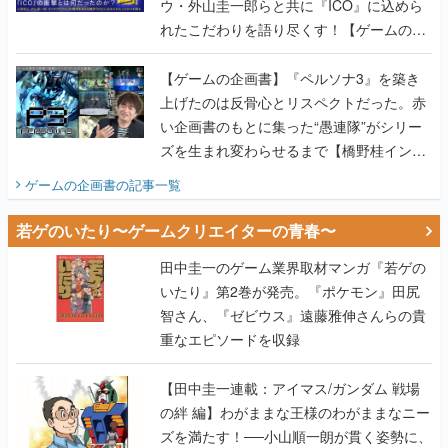
ウ・外山圭一郎らと共に『ICO』に込めら
れたこだわりを語り尽くす！【ゲームの企
画書】
【ゲームの企画書】『ペルソナ3』を築き
上げたのは反骨心とリスペクトだった。赤
い企画書のもとに集った“愚連隊”がシリー
ズを生まれ変わらせるまで【橋野桂インタ
ビュー】
ゲームの企画書
の記事一覧
若ゲのいたり〜ゲームクリエイターの青春〜
田中圭一のゲーム業界取材マンガ『若ゲの
いたり』第2巻が発売。『ポケモン』田尻
智さん、『ゼビウス』遠藤雅伸さんらの貴
重なエピソードを収録
【田中圭一連載：アイマス/ガンダム 戦場
の絆 編】わがままな王様のわがままなニー
ズを満たす！──小山順一朗が貫く姿勢に、