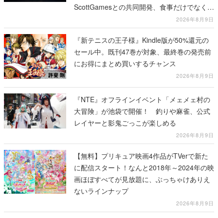
ScottGamesとの共同開発、食事だけでなくス
テージショーや没入型のホラー体験も楽しめ
2026年8月9日
る
『新テニスの王子様』Kindle版が50%還元の
セール中。既刊47巻が対象、最終巻の発売前
にお得にまとめ買いするチャンス
2026年8月9日
『NTE』オフラインイベント「メェメェ村の
大冒険」が池袋で開催！ 釣りや麻雀、公式
レイヤーと影鬼ごっこが楽しめる
2026年8月9日
【無料】プリキュア映画4作品がTVerで新た
に配信スタート！なんと2018年～2024年の映
画ほぼすべてが見放題に、ぶっちゃけありえ
ないラインナップ
2026年8月9日