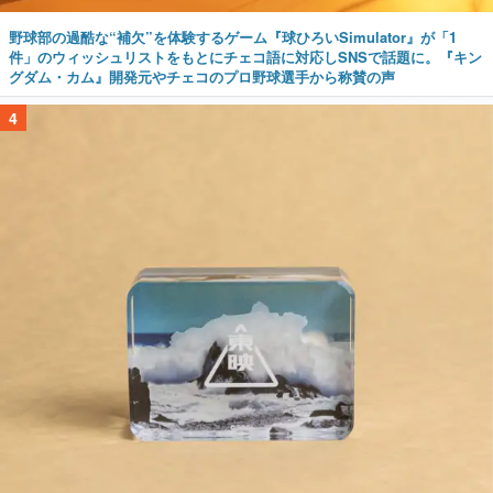
野球部の過酷な“補欠”を体験するゲーム『球ひろいSimulator』が「1
件」のウィッシュリストをもとにチェコ語に対応しSNSで話題に。『キン
グダム・カム』開発元やチェコのプロ野球選手から称賛の声
4