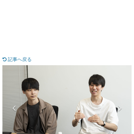
日本のコンテンツ産業やカルチャーに与えた影響を探る企
画です。
日本モバイルゲーム産業史
日本のモバイルゲーム史における主要なトピック・タイト
ルを網羅するほか、開発者へのインタビューや識者による
解説を掲載。約20年の歴史が一望できる決定版！
若ゲのいたり〜ゲームクリエイターの青春〜
『うつヌケ』『ペンと箸』等で知られるマンガ家・田中圭
一先生によるゲーム業界レポートマンガです。
記事へ戻る
なんでゲームは面白い？
ゲーム開発者・hamatsu氏がゲームの魅力を画面や操作の
具体的な形から解き明かしていく、硬派で骨太な評論連載
です。
ゲームが変えた日本語
「経験値」「裏技」「ラスボス」… ゲームにまつわる言葉
の起源や用法の変遷を、コンピューター文化史研究家・タ
イニーP氏が徹底調査。
カテゴリ
特集記事