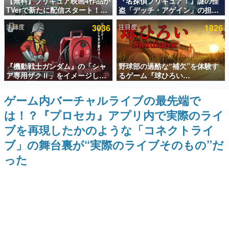
【無料】プリキュア映画4作品が
『名探偵プリキュア！』謎の怪
TVerで新たに配信スタート！な
盗「デッチ・アゲイン」の担当
インタビュー
んと2018年～2024年の映画ほぼ
キャストは天﨑滉平さんと判
注目度
3036
注目度
1826
すべてが見放題に、ぶっちゃけ
明。『Re:ゼロから始める異世
連載・特集一覧
ありえないラインナップ
界生活』オットー役、『ヒプノ
シスマイク』山田三郎役など
殿堂入り記事
『機動戦士ガンダム』の「シャ
野球部の過酷な“補欠”を体験す
SNS拡散数が数千以上！ ページビュー数万以上！ などな
ど。多くの人々に読まれた、電ファミ渾身の“殿堂入り”記
ア専用ザクⅡ」をイメージした
るゲーム『球ひろい
事をまとめました。
散水ホースリールが予約開始。
Simulator』が「1件」のウィッ
本体にはシャアのパーソナルマ
シュリストをもとにチェコ語に
ゲーム内バーチャルライブの最先端で
ゲームの企画書
ークやジオン公国軍のエンブレ
対応しSNSで話題に。『キング
名作ゲームクリエイターの方々に製作時のエピソードをお
は！？『プロセカ』アプリ内で実際のライ
ム、型式番号などを配置
ダム・カム』開発元やチェコの
聞きし、ヒットする企画（ゲーム）とは何か？を探ってい
プロ野球選手から称賛の声
きます。
ブを再現したかのような「コネクトライ
赫本
ブ」の舞台裏が“実際のライブそのもの”だ
この物語を解いてはいけない。『赫本』は、〈試験問題〉
った
の形をした短編ホラー小説集です。
新世代に訊く
これからのデジタルゲーム市場を担う若きクリエイター達
の姿を追い、彼らのルーツと情熱を探っていきます。
ゲーム世代の作家たち
ゲームに多大な影響を受けた作家さんに取材し、ゲームが