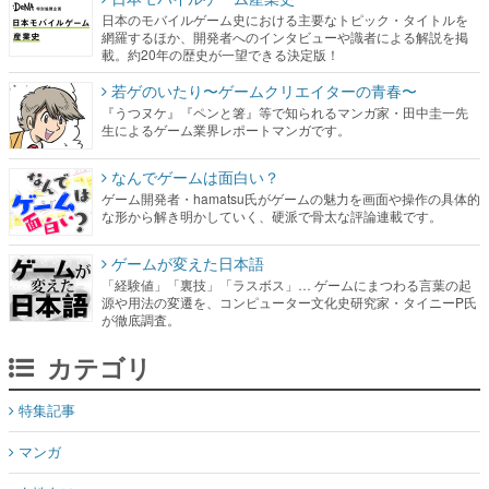
日本のモバイルゲーム史における主要なトピック・タイトルを
網羅するほか、開発者へのインタビューや識者による解説を掲
載。約20年の歴史が一望できる決定版！
若ゲのいたり〜ゲームクリエイターの青春〜
『うつヌケ』『ペンと箸』等で知られるマンガ家・田中圭一先
生によるゲーム業界レポートマンガです。
なんでゲームは面白い？
ゲーム開発者・hamatsu氏がゲームの魅力を画面や操作の具体的
な形から解き明かしていく、硬派で骨太な評論連載です。
ゲームが変えた日本語
「経験値」「裏技」「ラスボス」… ゲームにまつわる言葉の起
源や用法の変遷を、コンピューター文化史研究家・タイニーP氏
が徹底調査。
カテゴリ
特集記事
マンガ