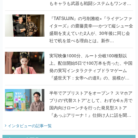
もキャラも武器も戦闘システムもワンオフ
で作り込まれた理由を両ディレクターに聞
く
『TATSUJIN』の弓削雅稔×『ライデンファ
イターズ』の齋藤貴幸──かつて縦シュー全
盛期を支えていた2人が、30年後に同じ会
社で机を並べる理由とは。新作
『TATSUJIN EXTREME』で初タッグを組
んだレジェンド2人に訊く開発秘話
実写映像1000分、ルート分岐100種類以
上。配信開始5日で100万本を売った、中国
発の実写インタラクティブドラマゲーム
『盛世天下：女帝への道II』の、規模が違
うこだわりをプロデューサーに聞いた
半年でアプリストアをオープン？ スマホア
プリの“代替ストア”として、わずか6ヵ月で
国内向けローンチを行った発見型ストア
『あっぷアリーナ！』仕掛け人に話を聞い
てみた
インタビュー
の記事一覧