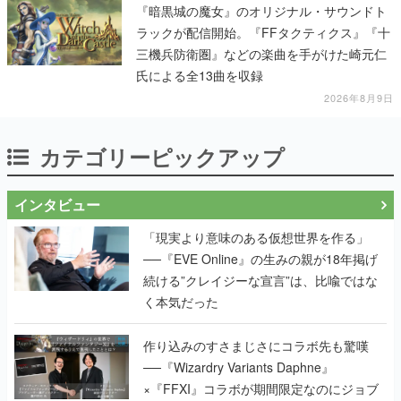
『暗黒城の魔女』のオリジナル・サウンドト
ラックが配信開始。『FFタクティクス』『十
三機兵防衛圏』などの楽曲を手がけた崎元仁
氏による全13曲を収録
2026年8月9日
カテゴリーピックアップ
インタビュー
「現実より意味のある仮想世界を作る」
──『EVE Online』の生みの親が18年掲げ
続ける”クレイジーな宣言”は、比喩ではな
く本気だった
作り込みのすさまじさにコラボ先も驚嘆
──『Wizardry Variants Daphne』
×『FFXI』コラボが期間限定なのにジョブ