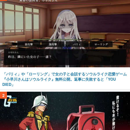
「パリィ」や「ローリング」で女の子と会話するソウルライク恋愛ゲーム
『小早川さんはソウルライク』無料公開。返事に失敗すると「YOU
DIED」
2