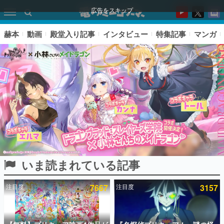
広告をスキップ
赫本
動画
殿堂入り記事
インタビュー
特集記事
マンガ
いま読まれている記事
ピックアップ
注目度
7667
注目度
3157
電ファミのいま読まれている記事ランキング
アプリセール情報