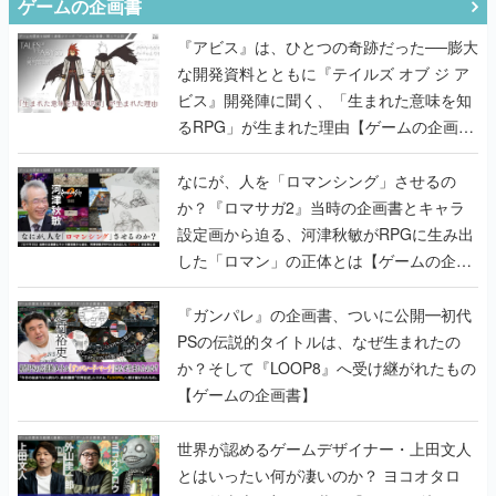
ゲームの企画書
『アビス』は、ひとつの奇跡だった──膨大
な開発資料とともに『テイルズ オブ ジ ア
ビス』開発陣に聞く、「生まれた意味を知
るRPG」が生まれた理由【ゲームの企画
書】
なにが、人を「ロマンシング」させるの
か？『ロマサガ2』当時の企画書とキャラ
設定画から迫る、河津秋敏がRPGに生み出
した「ロマン」の正体とは【ゲームの企画
書】
『ガンパレ』の企画書、ついに公開━初代
PSの伝説的タイトルは、なぜ生まれたの
か？そして『LOOP8』へ受け継がれたもの
【ゲームの企画書】
世界が認めるゲームデザイナー・上田文人
とはいったい何が凄いのか？ ヨコオタロ