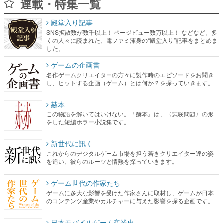
連載・特集一覧
殿堂入り記事
SNS拡散数が数千以上！ ページビュー数万以上！ などなど。多
くの人々に読まれた、電ファミ渾身の“殿堂入り”記事をまとめま
した。
ゲームの企画書
名作ゲームクリエイターの方々に製作時のエピソードをお聞き
し、ヒットする企画（ゲーム）とは何か？を探っていきます。
赫本
この物語を解いてはいけない。『赫本』は、〈試験問題〉の形
をした短編ホラー小説集です。
新世代に訊く
これからのデジタルゲーム市場を担う若きクリエイター達の姿
を追い、彼らのルーツと情熱を探っていきます。
ゲーム世代の作家たち
ゲームに多大な影響を受けた作家さんに取材し、ゲームが日本
のコンテンツ産業やカルチャーに与えた影響を探る企画です。
日本モバイルゲーム産業史