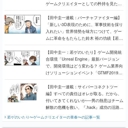
ゲームクリエイターとしての矜持を見た
【若ゲのいたり最終回】
【田中圭一連載：バーチャファイター編】
「新しい3D表現のために、軍事技術を採り
入れたい」世界情勢を味方につけて、ゲー
ムに革命をもたらした鈴木 裕の功績【若ゲ
のいたり】
【田中圭一：若ゲのいたり】ゲーム開発統
合環境「Unreal Engine」最新バージョン
で、開発環境はどう変わる？ ゲーム業界向
けソリューションイベント「GTMF2019」
に行って、より理解を深めよう【PR】
【田中圭一連載：サイバーコネクトツー
編】すべての責任はオレが取る。だから、
付いてきてくれないか──男の熱意はチーム
解散の危機を救い、『.hack』成功の活路を
開く。業界の快男児・松山 洋に流れる血は
若ゲのいたり〜ゲームクリエイターの青春〜
の記事一覧
『少年ジャンプ』色だった【若ゲのいた
り】