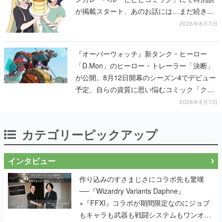
が掲載スタート、あのお話には…まだ続きが
ある！
2026年8月7日
『オーバーウォッチ』新タンク・ヒーロー
「D.Mon」のヒーロー・トレーラー「決断」
が公開。8月12日開幕のシーズン4でデビュー
予定、自らの資質に思い悩むコミック「クロ
スロード」の朗読動画も公開
2026年8月7日
カテゴリーピックアップ
インタビュー
作り込みのすさまじさにコラボ先も驚嘆
──『Wizardry Variants Daphne』
×『FFXI』コラボが期間限定なのにジョブ
もキャラも武器も戦闘システムもワンオフ