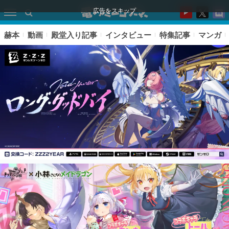
広告をスキップ
赫本
動画
殿堂入り記事
インタビュー
特集記事
マンガ
ピックアップ
電ファミのいま読まれている記事ランキング
アプリセール情報