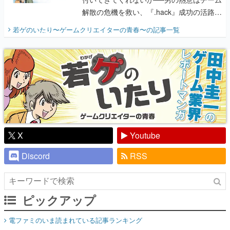
解散の危機を救い、『.hack』成功の活路を
開く。業界の快男児・松山 洋に流れる血は
若ゲのいたり〜ゲームクリエイターの青春〜
の記事一覧
『少年ジャンプ』色だった【若ゲのいた
り】
X
Youtube
Discord
RSS
ピックアップ
電ファミのいま読まれている記事ランキング