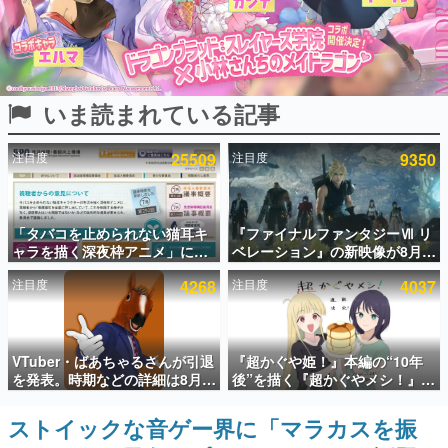
インタビュー
連載・特集一覧
いま読まれている記事
殿堂入り記事
SNS拡散数が数千以上！ ページビュー数万以上！ などな
ど。多くの人々に読まれた、電ファミ渾身の“殿堂入り”記
注目度
25509
注目度
9350
事をまとめました。
ゲームの企画書
名作ゲームクリエイターの方々に製作時のエピソードをお
聞きし、ヒットする企画（ゲーム）とは何か？を探ってい
「タバコを止められない猫耳キ
『ファイナルファンタジーⅦ リ
きます。
ャラを描く深夜枠アニメ」に視
ベレーション』の新映像が8月
聴者の一部から批判意見。違法
26日早朝に公開へ。『FF7』リ
赫本
注目度
4268
注目度
4037
薬物の使用と思しき描写も含め
メイクシリーズの完結編、
この物語を解いてはいけない。『赫本』は、〈試験問題〉
て、BPOが議論を交わす
「gamescom」のオープニング
の形をした短編ホラー小説集です。
ナイトライブにてディレクター
の浜口直樹氏が登壇する予定
新世代に訊く
VTuber・ばあちゃるさんが引退
『超かぐや姫！』本編の“10年
これからのデジタルゲーム市場を担う若きクリエイター達
を発表。時期などの詳細は8月9
後”を描く『超かぐやメシ！』
の姿を追い、彼らのルーツと情熱を探っていきます。
日15時からの配信で説明
Web連載決定。新たなWebマン
ガレーベル「ビビビコミック」
ストイックな音ゲー界に「マラカスを振
ゲーム世代の作家たち
にて特別話が掲載スタート、あ
ゲームに多大な影響を受けた作家さんに取材し、ゲームが