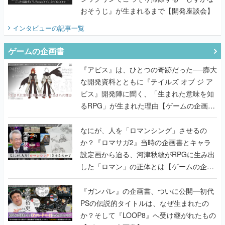
おそうじ』が生まれるまで【開発座談会】
インタビュー
の記事一覧
ゲームの企画書
『アビス』は、ひとつの奇跡だった──膨大
な開発資料とともに『テイルズ オブ ジ ア
ビス』開発陣に聞く、「生まれた意味を知
るRPG」が生まれた理由【ゲームの企画
書】
なにが、人を「ロマンシング」させるの
か？『ロマサガ2』当時の企画書とキャラ
設定画から迫る、河津秋敏がRPGに生み出
した「ロマン」の正体とは【ゲームの企画
書】
『ガンパレ』の企画書、ついに公開━初代
PSの伝説的タイトルは、なぜ生まれたの
か？そして『LOOP8』へ受け継がれたもの