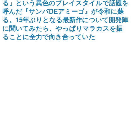
る」という異色のプレイスタイルで話題を
のお話には…まだ続きがある！
日本のコンテンツ産業やカルチャーに与えた影響を探る企
呼んだ『サンバDEアミーゴ』が令和に蘇
画です。
る。15年ぶりとなる最新作について開発陣
日本モバイルゲーム産業史
日本のモバイルゲーム史における主要なトピック・タイト
に聞いてみたら、やっぱりマラカスを振
ルを網羅するほか、開発者へのインタビューや識者による
解説を掲載。約20年の歴史が一望できる決定版！
ることに全力で向き合っていた
若ゲのいたり〜ゲームクリエイターの青春〜
『うつヌケ』『ペンと箸』等で知られるマンガ家・田中圭
一先生によるゲーム業界レポートマンガです。
なんでゲームは面白い？
ゲーム開発者・hamatsu氏がゲームの魅力を画面や操作の
具体的な形から解き明かしていく、硬派で骨太な評論連載
です。
ゲームが変えた日本語
「経験値」「裏技」「ラスボス」… ゲームにまつわる言葉
の起源や用法の変遷を、コンピューター文化史研究家・タ
イニーP氏が徹底調査。
カテゴリ
特集記事