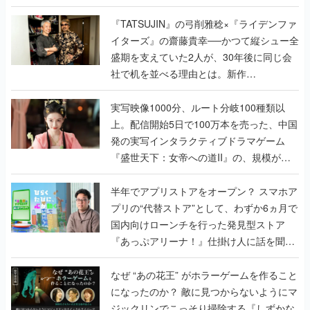
で作り込まれた理由を両ディレクターに聞
く
『TATSUJIN』の弓削雅稔×『ライデンファ
イターズ』の齋藤貴幸──かつて縦シュー全
盛期を支えていた2人が、30年後に同じ会
社で机を並べる理由とは。新作
『TATSUJIN EXTREME』で初タッグを組
んだレジェンド2人に訊く開発秘話
実写映像1000分、ルート分岐100種類以
上。配信開始5日で100万本を売った、中国
発の実写インタラクティブドラマゲーム
『盛世天下：女帝への道II』の、規模が違
うこだわりをプロデューサーに聞いた
半年でアプリストアをオープン？ スマホア
プリの“代替ストア”として、わずか6ヵ月で
国内向けローンチを行った発見型ストア
『あっぷアリーナ！』仕掛け人に話を聞い
てみた
なぜ “あの花王” がホラーゲームを作ること
になったのか？ 敵に見つからないようにマ
ジックリンでこっそり掃除する『しずかな