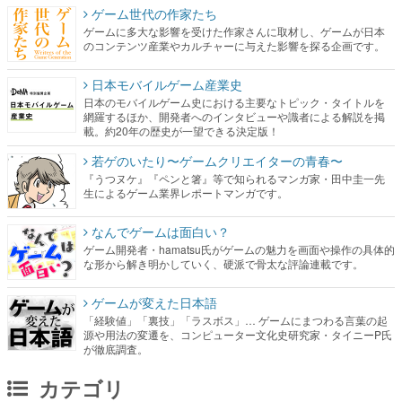
ゲーム世代の作家たち
ゲームに多大な影響を受けた作家さんに取材し、ゲームが日本
のコンテンツ産業やカルチャーに与えた影響を探る企画です。
日本モバイルゲーム産業史
日本のモバイルゲーム史における主要なトピック・タイトルを
網羅するほか、開発者へのインタビューや識者による解説を掲
載。約20年の歴史が一望できる決定版！
若ゲのいたり〜ゲームクリエイターの青春〜
『うつヌケ』『ペンと箸』等で知られるマンガ家・田中圭一先
生によるゲーム業界レポートマンガです。
なんでゲームは面白い？
ゲーム開発者・hamatsu氏がゲームの魅力を画面や操作の具体的
な形から解き明かしていく、硬派で骨太な評論連載です。
ゲームが変えた日本語
「経験値」「裏技」「ラスボス」… ゲームにまつわる言葉の起
源や用法の変遷を、コンピューター文化史研究家・タイニーP氏
が徹底調査。
カテゴリ