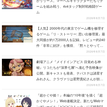
がリリース。マーベルキャラクターたちでチ
ームを組み戦う、4v4タッグ制対戦格闘ゲー
ム
2026年8月7日
【人気】2000年代の東京でゲーム機を修理す
るゲーム『リ・ストーリー: 思い出修理屋』最
大同接が約1万2000人を記録。レビュー約240
件「非常に好評」を獲得、「黙々とやってし
まった」などの声が相次ぐ
2026年8月7日
劇場アニメ『メイドインアビス 目覚める神
秘』リコたちが“深界七層”へ進む予告映像が
公開。新キャストも発表、テパステは諸星す
みれさん、クラヴァリは星野貴紀さんが担当
する
2026年8月7日
『超かぐや姫！』本編の“10年後”を描く『超
かぐやメシ！』Web連載決定。新たなWebマ
ンガレーベル「ビビビコミック」にて特別話