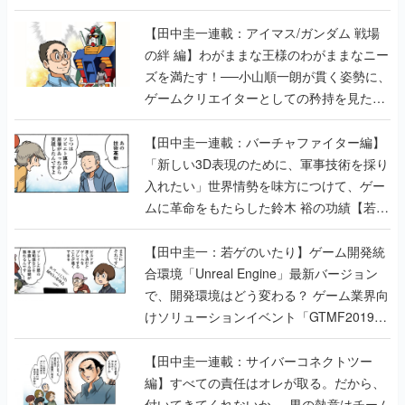
【田中圭一連載：アイマス/ガンダム 戦場
の絆 編】わがままな王様のわがままなニー
ズを満たす！──小山順一朗が貫く姿勢に、
ゲームクリエイターとしての矜持を見た
【若ゲのいたり最終回】
【田中圭一連載：バーチャファイター編】
「新しい3D表現のために、軍事技術を採り
入れたい」世界情勢を味方につけて、ゲー
ムに革命をもたらした鈴木 裕の功績【若ゲ
のいたり】
【田中圭一：若ゲのいたり】ゲーム開発統
合環境「Unreal Engine」最新バージョン
で、開発環境はどう変わる？ ゲーム業界向
けソリューションイベント「GTMF2019」
に行って、より理解を深めよう【PR】
【田中圭一連載：サイバーコネクトツー
編】すべての責任はオレが取る。だから、
付いてきてくれないか──男の熱意はチーム