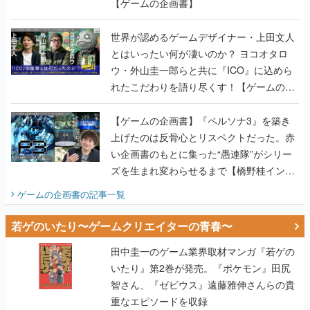
【ゲームの企画書】
世界が認めるゲームデザイナー・上田文人
とはいったい何が凄いのか？ ヨコオタロ
ウ・外山圭一郎らと共に『ICO』に込めら
れたこだわりを語り尽くす！【ゲームの企
画書】
【ゲームの企画書】『ペルソナ3』を築き
上げたのは反骨心とリスペクトだった。赤
い企画書のもとに集った“愚連隊”がシリー
ズを生まれ変わらせるまで【橋野桂インタ
ビュー】
ゲームの企画書
の記事一覧
若ゲのいたり〜ゲームクリエイターの青春〜
田中圭一のゲーム業界取材マンガ『若ゲの
いたり』第2巻が発売。『ポケモン』田尻
智さん、『ゼビウス』遠藤雅伸さんらの貴
重なエピソードを収録