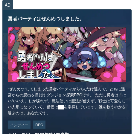
AD
勇者パーティはぜんめつしました。
“ぜんめつ”してしまった勇者パーティから1人だけ選んで、ともに迷
宮からの脱出を目指すダンジョン探索RPGです。 ただし勇者は「は
い/いいえ」しか喋れず、魔法使いは魔法が使えず、戦士は可愛らし
い人形になっていて、僧侶は██を崇拝しています。誰を救うのかを
選ぶのは、あなたです。
インディー
RPG