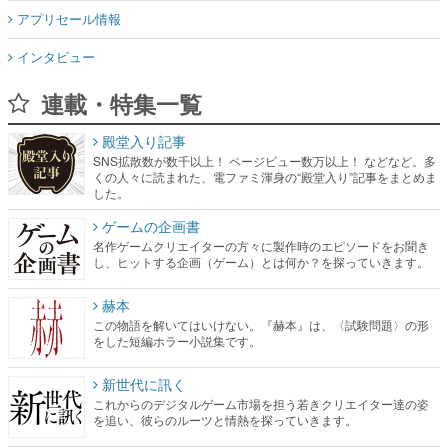
アプリセール情報
インタビュー
連載・特集一覧
殿堂入り記事
SNS拡散数が数千以上！ ページビュー数万以上！ などなど。多
くの人々に読まれた、電ファミ渾身の“殿堂入り”記事をまとめま
した。
ゲームの企画書
名作ゲームクリエイターの方々に製作時のエピソードをお聞き
し、ヒットする企画（ゲーム）とは何か？を探っていきます。
赫本
この物語を解いてはいけない。『赫本』は、〈試験問題〉の形
をした短編ホラー小説集です。
新世代に訊く
これからのデジタルゲーム市場を担う若きクリエイター達の姿
を追い、彼らのルーツと情熱を探っていきます。