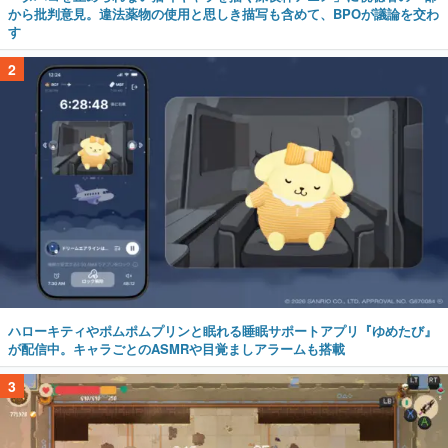
から批判意見。違法薬物の使用と思しき描写も含めて、BPOが議論を交わ
す
2
ハローキティやポムポムプリンと眠れる睡眠サポートアプリ『ゆめたび』
が配信中。キャラごとのASMRや目覚ましアラームも搭載
3