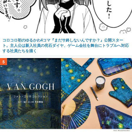
コロコロ初のゆるかわ4コマ『まだサ終しないんですか？』公開スター
ト。主人公は新入社員の侘石ダイヤ、ゲーム会社を舞台にトラブルへ対応
する社員たちを描く
5