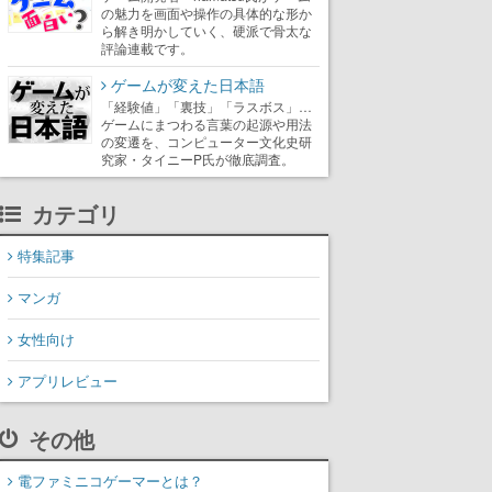
の魅力を画面や操作の具体的な形か
ら解き明かしていく、硬派で骨太な
評論連載です。
ゲームが変えた日本語
「経験値」「裏技」「ラスボス」…
ゲームにまつわる言葉の起源や用法
の変遷を、コンピューター文化史研
究家・タイニーP氏が徹底調査。
カテゴリ
特集記事
マンガ
女性向け
アプリレビュー
その他
電ファミニコゲーマーとは？