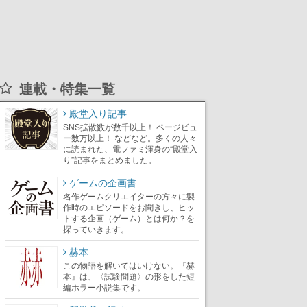
連載・特集一覧
殿堂入り記事
SNS拡散数が数千以上！ ページビュ
ー数万以上！ などなど。多くの人々
に読まれた、電ファミ渾身の“殿堂入
り”記事をまとめました。
ゲームの企画書
名作ゲームクリエイターの方々に製
作時のエピソードをお聞きし、ヒッ
トする企画（ゲーム）とは何か？を
探っていきます。
赫本
この物語を解いてはいけない。『赫
本』は、〈試験問題〉の形をした短
編ホラー小説集です。