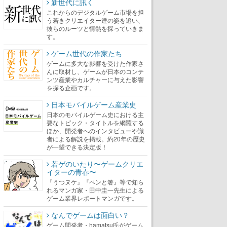
新世代に訊く
これからのデジタルゲーム市場を担
う若きクリエイター達の姿を追い、
彼らのルーツと情熱を探っていきま
す。
ゲーム世代の作家たち
ゲームに多大な影響を受けた作家さ
んに取材し、ゲームが日本のコンテ
ンツ産業やカルチャーに与えた影響
を探る企画です。
日本モバイルゲーム産業史
日本のモバイルゲーム史における主
要なトピック・タイトルを網羅する
ほか、開発者へのインタビューや識
者による解説を掲載。約20年の歴史
が一望できる決定版！
若ゲのいたり〜ゲームクリエ
イターの青春〜
『うつヌケ』『ペンと箸』等で知ら
れるマンガ家・田中圭一先生による
ゲーム業界レポートマンガです。
なんでゲームは面白い？
ゲーム開発者・hamatsu氏がゲーム