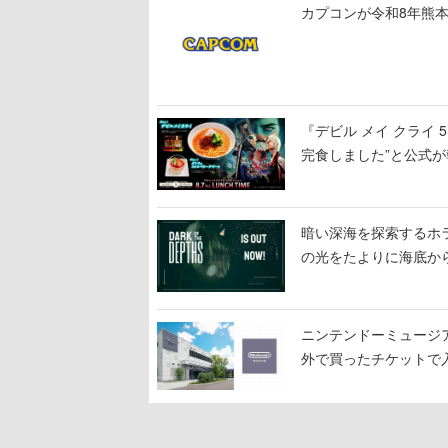
カプコンが令和8年熊本
『デビル メイ クライ
完食しました”と公式が
暗い深海を探索するホラーゲ
の光をたよりに海底か
ニンテンドーミュージ
外で買ったチケットで