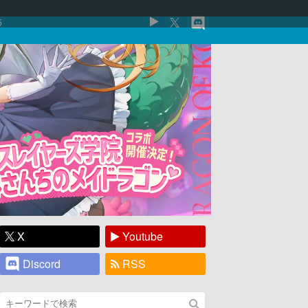
5
X
Youtube
Discord
RSS