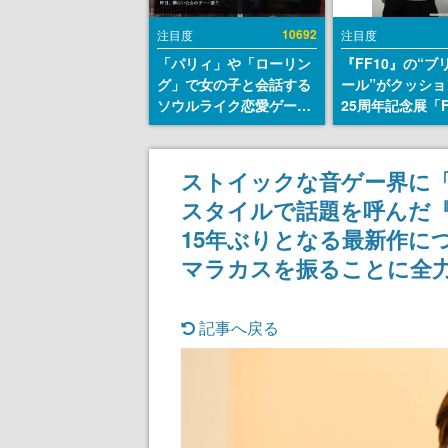
10692
注目度
注目度
「パリィ」や「ローリン
『FF10』の“ブ
グ」で女の子と会話する
ール”がクッショ
ソウルライク恋愛ゲーム
25周年記念展「F
『小早川さんはソウルラ
FANTASY X MU
イク』無料公開。返事に
幻光の記憶-」の
失敗すると「YOU
報が一部公開
ストイックな音ゲー界に
DIED」
スタイルで話題を呼んだ『
15年ぶりとなる最新作に
マラカスを振ることに全
記事へ戻る