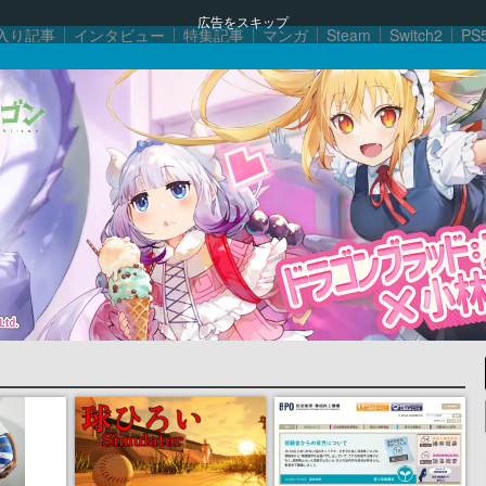
広告をスキップ
入り記事
インタビュー
特集記事
マンガ
Steam
Switch2
PS