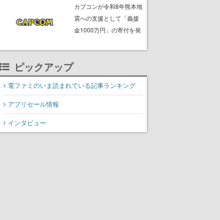
ームフリーク・大森滋氏
カプコンが令和8年熊本地
が開発秘話を語る動画が
震への支援として「義援
ゲームフリーク公式
金1000万円」の寄付を発
YouTubeで公開中
表
ピックアップ
電ファミのいま読まれている記事ランキング
アプリセール情報
インタビュー