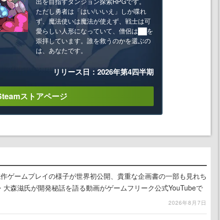
出を目指すダンジョン探索RPGです。
ただし勇者は「はい/いいえ」しか喋れ
ず、魔法使いは魔法が使えず、戦士は可
愛らしい人形になっていて、僧侶は██を
崇拝しています。誰を救うのかを選ぶの
は、あなたです。
リリース日：2026年第4四半期
Steamストアページ
』試作ゲームプレイの様子が世界初公開、貴重な企画書の一部も見れち
大森滋氏が開発秘話を語る動画がゲームフリーク公式YouTubeで
2026年8月7日