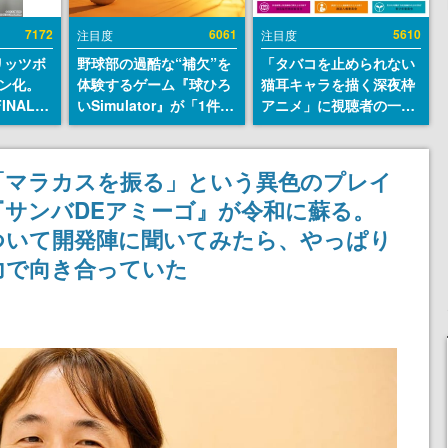
7172
6061
5610
注目度
注目度
リッツボ
野球部の過酷な“補欠”を
「タバコを止められない
ン化。
体験するゲーム『球ひろ
猫耳キャラを描く深夜枠
INAL
いSimulator』が「1件」
アニメ」に視聴者の一部
SEUM-
のウィッシュリストをも
から批判意見。違法薬物
グッズ情
とにチェコ語に対応し
の使用と思しき描写も含
SNSで話題に。『キング
めて、BPOが議論を交わ
「マラカスを振る」という異色のプレイ
ダム・カム』開発元やチ
す
サンバDEアミーゴ』が令和に蘇る。
ェコのプロ野球選手から
称賛の声
ついて開発陣に聞いてみたら、やっぱり
力で向き合っていた