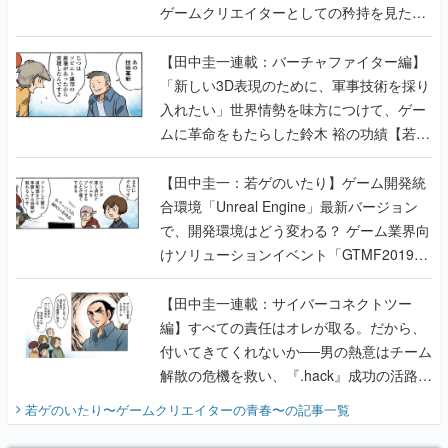
ゲームクリエイターとしての矜持を見た
【若ゲのいたり最終回】
【田中圭一連載：バーチャファイター編】
「新しい3D表現のために、軍事技術を採り
入れたい」世界情勢を味方につけて、ゲー
ムに革命をもたらした鈴木 裕の功績【若ゲ
のいたり】
【田中圭一：若ゲのいたり】ゲーム開発統
合環境「Unreal Engine」最新バージョン
で、開発環境はどう変わる？ ゲーム業界向
けソリューションイベント「GTMF2019」
に行って、より理解を深めよう【PR】
【田中圭一連載：サイバーコネクトツー
編】すべての責任はオレが取る。だから、
付いてきてくれないか──男の熱意はチーム
解散の危機を救い、『.hack』成功の活路を
開く。業界の快男児・松山 洋に流れる血は
若ゲのいたり〜ゲームクリエイターの青春〜
の記事一覧
『少年ジャンプ』色だった【若ゲのいた
り】