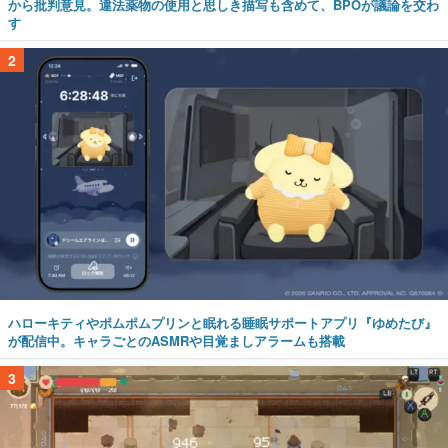
から批判意見。違法薬物の使用と思しき描写も含めて、BPOが議論を交わ
す
2
ハローキティやポムポムプリンと眠れる睡眠サポートアプリ『ゆめたび』
が配信中。キャラごとのASMRや目覚ましアラームも搭載
3