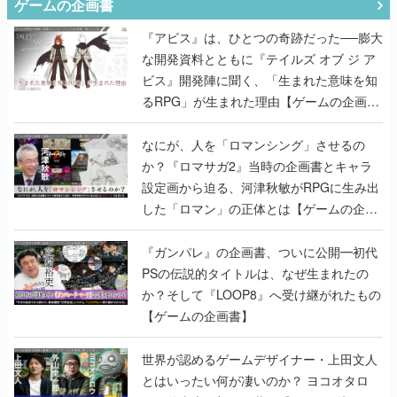
ゲームの企画書
『アビス』は、ひとつの奇跡だった──膨大
な開発資料とともに『テイルズ オブ ジ ア
ビス』開発陣に聞く、「生まれた意味を知
るRPG」が生まれた理由【ゲームの企画
書】
なにが、人を「ロマンシング」させるの
か？『ロマサガ2』当時の企画書とキャラ
設定画から迫る、河津秋敏がRPGに生み出
した「ロマン」の正体とは【ゲームの企画
書】
『ガンパレ』の企画書、ついに公開━初代
PSの伝説的タイトルは、なぜ生まれたの
か？そして『LOOP8』へ受け継がれたもの
【ゲームの企画書】
世界が認めるゲームデザイナー・上田文人
とはいったい何が凄いのか？ ヨコオタロ