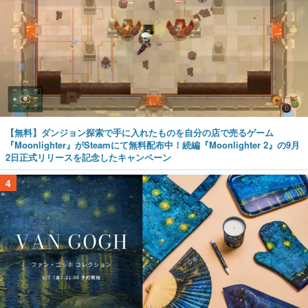
【無料】ダンジョン探索で手に入れたものを自分の店で売るゲーム
『Moonlighter』がSteamにて無料配布中！続編『Moonlighter 2』の9月
2日正式リリースを記念したキャンペーン
4