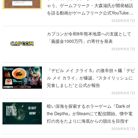
ゃう。ゲームフリーク・大森滋氏が開発秘話
を語る動画がゲームフリーク公式YouTubeで
公開中
2026年8月7日
カプコンが令和8年熊本地震への支援として
「義援金1000万円」の寄付を発表
2026年8月7日
『デビル メイ クライ 5』の激辛担々麺「デビ
ル メイ カライ」が爆誕。“スタイリッシュに
完食しました”と公式が報告
2026年8月7日
暗い深海を探索するホラーゲーム『Dark of
the Depths』がSteamにて配信開始。懐中電
灯の光をたよりに海底からの脱出を目指す
2026年8月7日