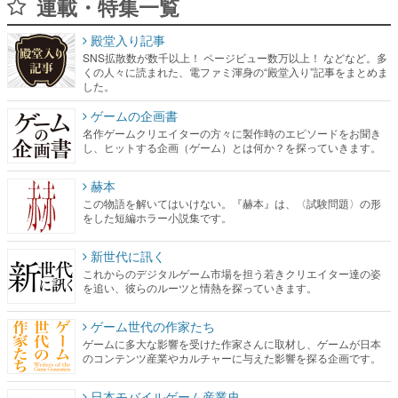
連載・特集一覧
殿堂入り記事
SNS拡散数が数千以上！ ページビュー数万以上！ などなど。多
くの人々に読まれた、電ファミ渾身の“殿堂入り”記事をまとめま
した。
ゲームの企画書
名作ゲームクリエイターの方々に製作時のエピソードをお聞き
し、ヒットする企画（ゲーム）とは何か？を探っていきます。
赫本
この物語を解いてはいけない。『赫本』は、〈試験問題〉の形
をした短編ホラー小説集です。
新世代に訊く
これからのデジタルゲーム市場を担う若きクリエイター達の姿
を追い、彼らのルーツと情熱を探っていきます。
ゲーム世代の作家たち
ゲームに多大な影響を受けた作家さんに取材し、ゲームが日本
のコンテンツ産業やカルチャーに与えた影響を探る企画です。
日本モバイルゲーム産業史