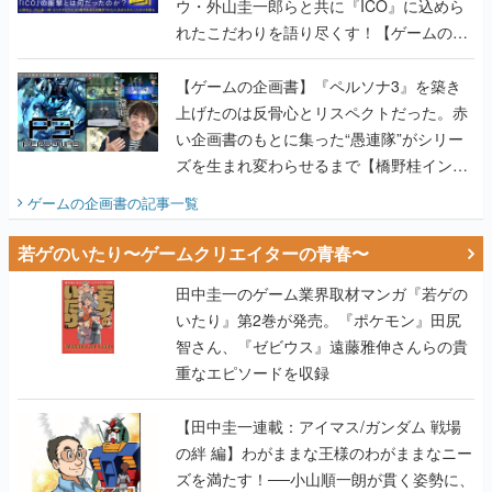
ウ・外山圭一郎らと共に『ICO』に込めら
れたこだわりを語り尽くす！【ゲームの企
画書】
【ゲームの企画書】『ペルソナ3』を築き
上げたのは反骨心とリスペクトだった。赤
い企画書のもとに集った“愚連隊”がシリー
ズを生まれ変わらせるまで【橋野桂インタ
ビュー】
ゲームの企画書
の記事一覧
若ゲのいたり〜ゲームクリエイターの青春〜
田中圭一のゲーム業界取材マンガ『若ゲの
いたり』第2巻が発売。『ポケモン』田尻
智さん、『ゼビウス』遠藤雅伸さんらの貴
重なエピソードを収録
【田中圭一連載：アイマス/ガンダム 戦場
の絆 編】わがままな王様のわがままなニー
ズを満たす！──小山順一朗が貫く姿勢に、