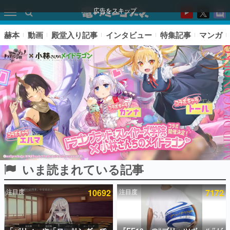
広告をスキップ
赫本
動画
殿堂入り記事
インタビュー
特集記事
マンガ
いま読まれている記事
ピックアップ
注目度
10692
注目度
7172
電ファミのいま読まれている記事ランキング
アプリセール情報