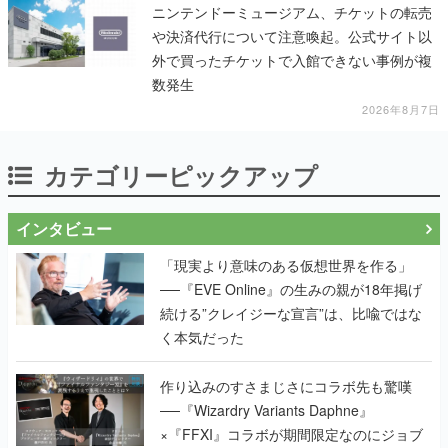
ニンテンドーミュージアム、チケットの転売
や決済代行について注意喚起。公式サイト以
外で買ったチケットで入館できない事例が複
数発生
2026年8月7日
カテゴリーピックアップ
インタビュー
「現実より意味のある仮想世界を作る」
──『EVE Online』の生みの親が18年掲げ
続ける”クレイジーな宣言”は、比喩ではな
く本気だった
作り込みのすさまじさにコラボ先も驚嘆
──『Wizardry Variants Daphne』
×『FFXI』コラボが期間限定なのにジョブ