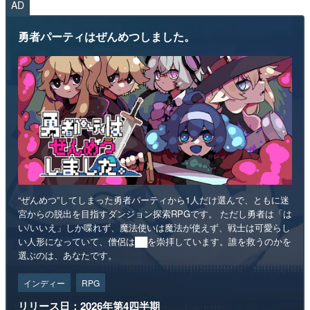
AD
勇者パーティはぜんめつしました。
“ぜんめつ”してしまった勇者パーティから1人だけ選んで、ともに迷
宮からの脱出を目指すダンジョン探索RPGです。 ただし勇者は「は
い/いいえ」しか喋れず、魔法使いは魔法が使えず、戦士は可愛らし
い人形になっていて、僧侶は██を崇拝しています。誰を救うのかを
選ぶのは、あなたです。
インディー
RPG
リリース日：2026年第4四半期