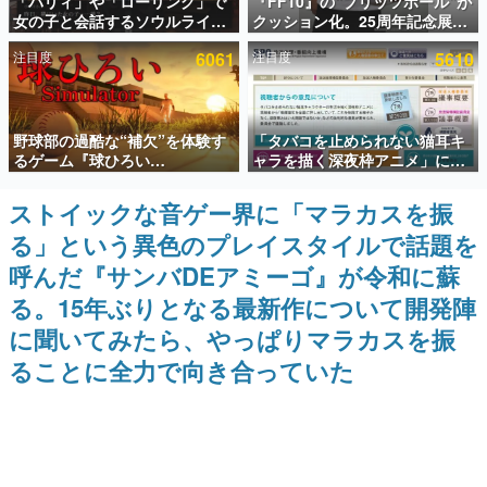
「パリィ」や「ローリング」で
『FF10』の“ブリッツボール”が
女の子と会話するソウルライク
クッション化。25周年記念展
インタビュー
恋愛ゲーム『小早川さんはソウ
「FINAL FANTASY X
注目度
6061
注目度
5610
ルライク』無料公開。返事に失
MUSEUM-幻光の記憶-」のグッ
連載・特集一覧
敗すると「YOU DIED」
ズ情報が一部公開
殿堂入り記事
野球部の過酷な“補欠”を体験す
「タバコを止められない猫耳キ
SNS拡散数が数千以上！ ページビュー数万以上！ などな
ど。多くの人々に読まれた、電ファミ渾身の“殿堂入り”記
るゲーム『球ひろい
ャラを描く深夜枠アニメ」に視
事をまとめました。
Simulator』が「1件」のウィッ
聴者の一部から批判意見。違法
シュリストをもとにチェコ語に
薬物の使用と思しき描写も含め
ストイックな音ゲー界に「マラカスを振
ゲームの企画書
対応しSNSで話題に。『キング
て、BPOが議論を交わす
名作ゲームクリエイターの方々に製作時のエピソードをお
る」という異色のプレイスタイルで話題を
ダム・カム』開発元やチェコの
聞きし、ヒットする企画（ゲーム）とは何か？を探ってい
プロ野球選手から称賛の声
きます。
呼んだ『サンバDEアミーゴ』が令和に蘇
赫本
る。15年ぶりとなる最新作について開発陣
この物語を解いてはいけない。『赫本』は、〈試験問題〉
に聞いてみたら、やっぱりマラカスを振
の形をした短編ホラー小説集です。
ることに全力で向き合っていた
新世代に訊く
これからのデジタルゲーム市場を担う若きクリエイター達
の姿を追い、彼らのルーツと情熱を探っていきます。
ゲーム世代の作家たち
ゲームに多大な影響を受けた作家さんに取材し、ゲームが