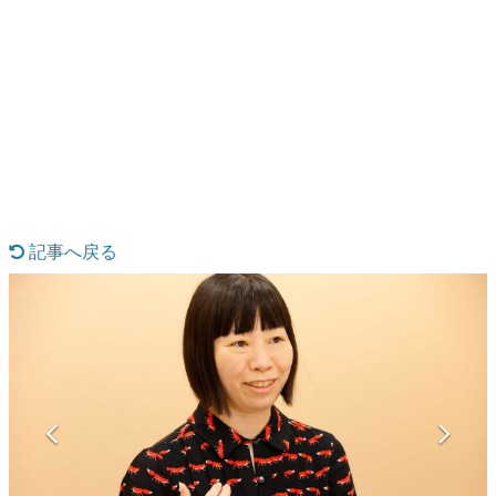
日本のコンテンツ産業やカルチャーに与えた影響を探る企
画です。
日本モバイルゲーム産業史
日本のモバイルゲーム史における主要なトピック・タイト
ルを網羅するほか、開発者へのインタビューや識者による
解説を掲載。約20年の歴史が一望できる決定版！
若ゲのいたり〜ゲームクリエイターの青春〜
『うつヌケ』『ペンと箸』等で知られるマンガ家・田中圭
一先生によるゲーム業界レポートマンガです。
記事へ戻る
なんでゲームは面白い？
ゲーム開発者・hamatsu氏がゲームの魅力を画面や操作の
具体的な形から解き明かしていく、硬派で骨太な評論連載
です。
ゲームが変えた日本語
「経験値」「裏技」「ラスボス」… ゲームにまつわる言葉
の起源や用法の変遷を、コンピューター文化史研究家・タ
イニーP氏が徹底調査。
カテゴリ
特集記事