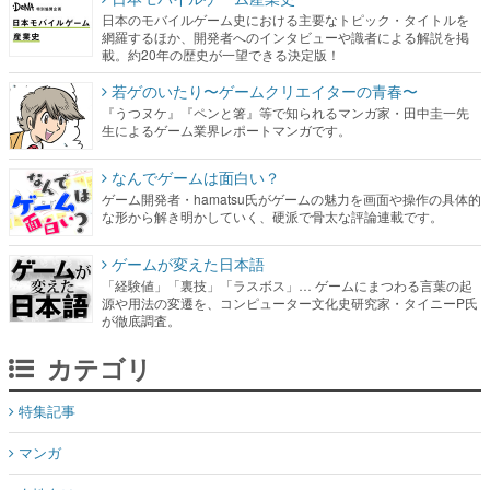
日本のモバイルゲーム史における主要なトピック・タイトルを
網羅するほか、開発者へのインタビューや識者による解説を掲
載。約20年の歴史が一望できる決定版！
若ゲのいたり〜ゲームクリエイターの青春〜
『うつヌケ』『ペンと箸』等で知られるマンガ家・田中圭一先
生によるゲーム業界レポートマンガです。
なんでゲームは面白い？
ゲーム開発者・hamatsu氏がゲームの魅力を画面や操作の具体的
な形から解き明かしていく、硬派で骨太な評論連載です。
ゲームが変えた日本語
「経験値」「裏技」「ラスボス」… ゲームにまつわる言葉の起
源や用法の変遷を、コンピューター文化史研究家・タイニーP氏
が徹底調査。
カテゴリ
特集記事
マンガ