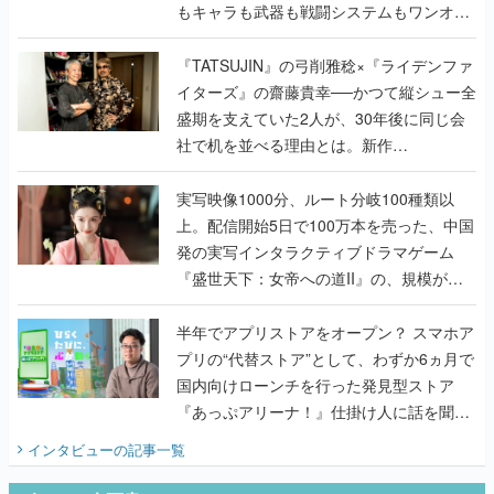
もキャラも武器も戦闘システムもワンオフ
で作り込まれた理由を両ディレクターに聞
く
『TATSUJIN』の弓削雅稔×『ライデンファ
イターズ』の齋藤貴幸──かつて縦シュー全
盛期を支えていた2人が、30年後に同じ会
社で机を並べる理由とは。新作
『TATSUJIN EXTREME』で初タッグを組
んだレジェンド2人に訊く開発秘話
実写映像1000分、ルート分岐100種類以
上。配信開始5日で100万本を売った、中国
発の実写インタラクティブドラマゲーム
『盛世天下：女帝への道II』の、規模が違
うこだわりをプロデューサーに聞いた
半年でアプリストアをオープン？ スマホア
プリの“代替ストア”として、わずか6ヵ月で
国内向けローンチを行った発見型ストア
『あっぷアリーナ！』仕掛け人に話を聞い
てみた
インタビュー
の記事一覧