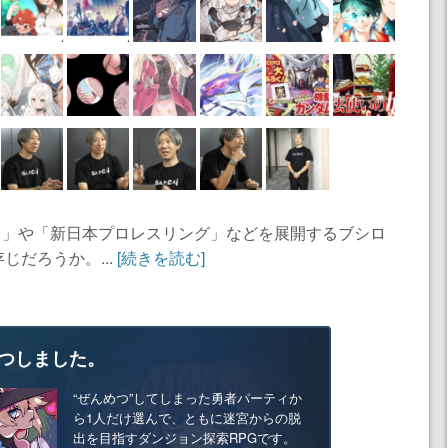
ガード」や「新日本プロレスリング」などを展開するブシロ
だろうか。...
[続きを読む]
つしました。
“ぜんめつ”してしまった勇者パーティか
ら1人だけ選んで、ともに迷宮からの脱
出を目指すダンジョン探索RPGです。