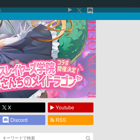
5
X
Youtube
Discord
RSS