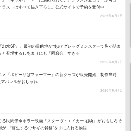
イラストはすべて描き下ろし。公式サイトで予約を受付中
2026年8月7日
幻水SP』、最初の目的地が“あの”グレッグミンスターで胸が詰ま
々と登場するしあまりにも「同窓会」すぎる
2026年8月7日
ニメ『ポピーザぱフォーマー』の新グッズが販売開始。制作当時
たアパレルがおしゃれ
2026年8月7日
ぐる民間伝承ホラー映画『スターヴ・エイカー 召喚』がおもしろそ
婦が、“蘇生するウサギの骨格”を手に入れる物語