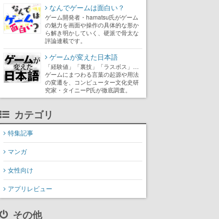
なんでゲームは面白い？
ゲーム開発者・hamatsu氏がゲーム
の魅力を画面や操作の具体的な形か
ら解き明かしていく、硬派で骨太な
評論連載です。
ゲームが変えた日本語
「経験値」「裏技」「ラスボス」…
ゲームにまつわる言葉の起源や用法
の変遷を、コンピューター文化史研
究家・タイニーP氏が徹底調査。
カテゴリ
特集記事
マンガ
女性向け
アプリレビュー
その他