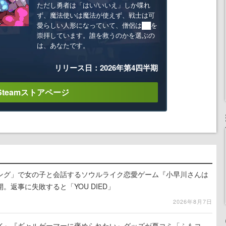
ただし勇者は「はい/いいえ」しか喋れ
ず、魔法使いは魔法が使えず、戦士は可
愛らしい人形になっていて、僧侶は██を
崇拝しています。誰を救うのかを選ぶの
は、あなたです。
リリース日：2026年第4四半期
Steamストアページ
ング」で女の子と会話するソウルライク恋愛ゲーム『小早川さんは
。返事に失敗すると「YOU DIED」
2026年8月7日
イ』『ギャルゲーマーに褒められたい』グッズが夏コミ「ふもコ