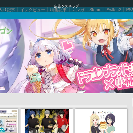
広告をスキップ
入り記事
インタビュー
特集記事
マンガ
Steam
Switch2
PS