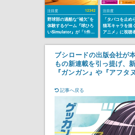
12342
注目度
注目度
野球部の過酷な“補欠”を
「タバコを止め
体験するゲーム『球ひろ
猫耳キャラを描
いSimulator』が「1件」
アニメ」に視聴
のウィッシュリストをも
から批判意見。
とにチェコ語に対応し
の使用と思しき
SNSで話題に。『キング
めて、BPOが議
ブシロードの出版会社が本
ダム・カム』開発元やチ
す
もの新連載を引っ提げ、新
ェコのプロ野球選手から
称賛の声
『ガンガン』や『アフタ
記事へ戻る