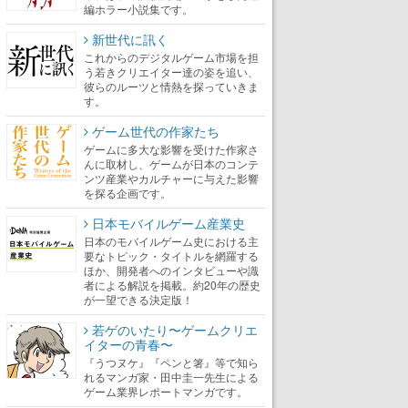
編ホラー小説集です。
新世代に訊く
これからのデジタルゲーム市場を担
う若きクリエイター達の姿を追い、
彼らのルーツと情熱を探っていきま
す。
ゲーム世代の作家たち
ゲームに多大な影響を受けた作家さ
んに取材し、ゲームが日本のコンテ
ンツ産業やカルチャーに与えた影響
を探る企画です。
日本モバイルゲーム産業史
日本のモバイルゲーム史における主
要なトピック・タイトルを網羅する
ほか、開発者へのインタビューや識
者による解説を掲載。約20年の歴史
が一望できる決定版！
若ゲのいたり〜ゲームクリエ
イターの青春〜
『うつヌケ』『ペンと箸』等で知ら
れるマンガ家・田中圭一先生による
ゲーム業界レポートマンガです。