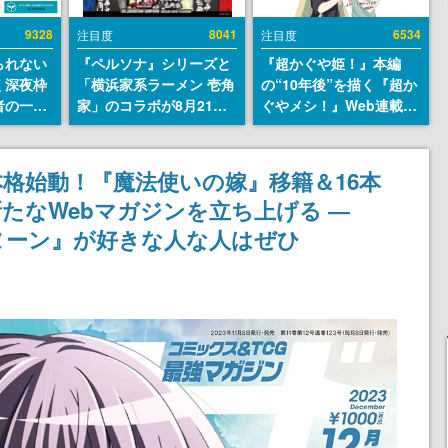
9328
8041
6534
注目度
注目度
られない
『ペルソナ』シリーズと
『超かぐや姫！』本編
く深夜枠
「横浜家系ラーメン 壱角
の“10年後”を描く『超か
者の一部
家」のコラボが8月21日
ぐやメシ！』Web連載決
違法薬物
から開催。”はがくれ”風
定。新たなWebマンガレ
描写も含
とんこつラーメンや、お
ーベル「ビビビコミッ
論を交わ
いしく食べられるカレー
ク」にて特別話が掲載ス
格始動！『魔法使いの嫁』移籍＆16本
ラーメンがラインナップ
タート、あのお話には…
たなWebマガジンを立ち上げる ―
まだ続きがある！
ヌーン』が好きな人な人はぜひ