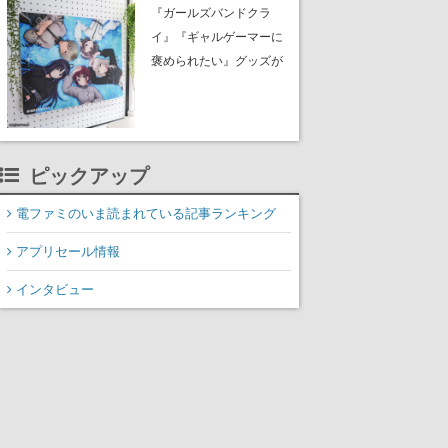
イク』無料公開。返事に
『ガールズバンドクラ
失敗すると「YOU
イ』『ギャルゲーマーに
DIED」
褒められたい』グッズが
夏コミ「ふもコレ」 ブ
ースに出展。イラストは
すべて描き下ろし。公式
サイトで予約を受付中
ピックアップ
電ファミのいま読まれている記事ランキング
アプリセール情報
インタビュー