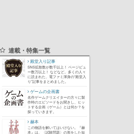
連載・特集一覧
殿堂入り記事
SNS拡散数が数千以上！ ページビュ
ー数万以上！ などなど。多くの人々
に読まれた、電ファミ渾身の“殿堂入
り”記事をまとめました。
ゲームの企画書
名作ゲームクリエイターの方々に製
作時のエピソードをお聞きし、ヒッ
トする企画（ゲーム）とは何か？を
探っていきます。
赫本
この物語を解いてはいけない。『赫
本』は、〈試験問題〉の形をした短