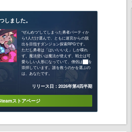
つしました。
“ぜんめつ”してしまった勇者パーティか
ら1人だけ選んで、ともに迷宮からの脱
出を目指すダンジョン探索RPGです。
ただし勇者は「はい/いいえ」しか喋れ
ず、魔法使いは魔法が使えず、戦士は可
愛らしい人形になっていて、僧侶は██を
崇拝しています。誰を救うのかを選ぶの
は、あなたです。
リリース日：2026年第4四半期
Steamストアページ