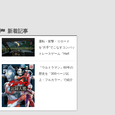
新着記事
運転・射撃・リロード
を“片手”でこなすコンバッ
トレースゲーム『Half
Grip』が忙しすぎる。ラ
イバルを片手運転でぶっ
『ウルトラマン』60年の
飛ばし、銃の片手撃ちで
歴史を「300ページ以
蹴散らしながら勝利を目
上・フルカラー」で紹介
指すピクセルアート調の
する書籍『全ウルトラマ
ローグライク
ン記録大鑑』が、明日8月
7日に発売。『レッドマ
ン』『ミラーマン』など
の円谷特撮も30作品以上