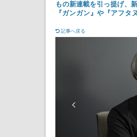
もの新連載を引っ提げ、新
『ガンガン』や『アフタ
記事へ戻る