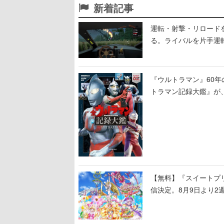
新着記事
運転・射撃・リロードを“
る。ライバルを片手運
セルアート調のローグ
『ウルトラマン』60年
トラマン記録大鑑』が
撮も30作品以上掲載
【無料】『スイートプリ
信決定。8月9日より2