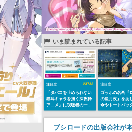
いま読まれている記事
23738
注目度
注目度
「タバコを止められない
ゴッホの名画『
猫耳キャラを描く深夜枠
の星月夜』をあ
アニメ」に視聴者の一部
傘やトートバッ
から批判意見。違法薬物
登場。8月7日21
の使用と思わしき描写も
日間限定で予約
含めて、BPOが議論を交
ブシロードの出版会社が本
わす