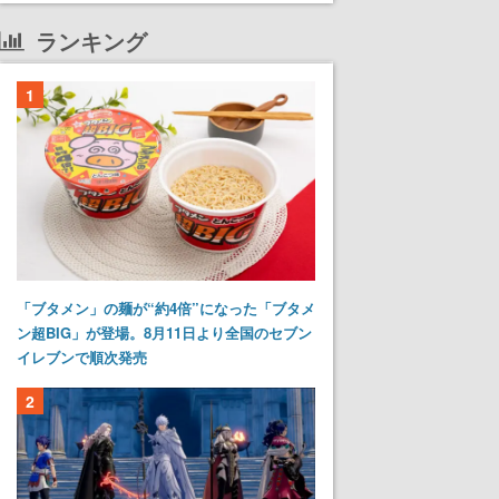
ランキング
1
「ブタメン」の麺が“約4倍”になった「ブタメ
ン超BIG」が登場。8月11日より全国のセブン
イレブンで順次発売
2