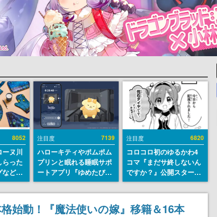
8052
7139
6820
注目度
注目度
ローヌ川
ハローキティやポムポム
コロコロ初のゆるかわ4
しらった
プリンと眠れる睡眠サポ
コマ『まだサ終しないん
グなどが
ートアプリ『ゆめたび』
ですか？』公開スター
時より2
が配信中。キャラごとの
ト。主人公は新入社員の
販売
ASMRや目覚ましアラー
侘石ダイヤ、ゲーム会社
ムも搭載
を舞台にトラブルへ対応
格始動！『魔法使いの嫁』移籍＆16本
する社員たちを描く