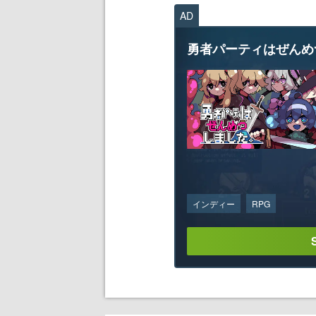
AD
勇者パーティはぜんめ
インディー
RPG