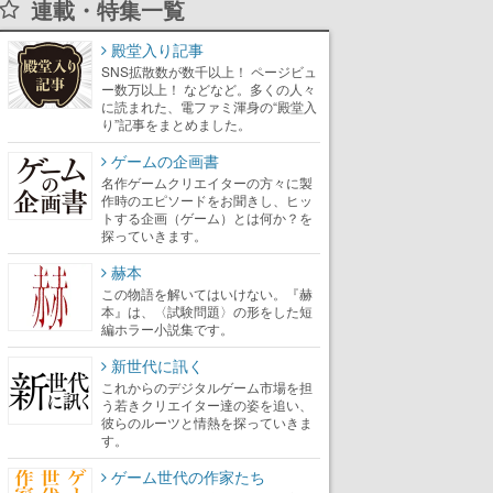
連載・特集一覧
殿堂入り記事
SNS拡散数が数千以上！ ページビュ
ー数万以上！ などなど。多くの人々
に読まれた、電ファミ渾身の“殿堂入
り”記事をまとめました。
ゲームの企画書
名作ゲームクリエイターの方々に製
作時のエピソードをお聞きし、ヒッ
トする企画（ゲーム）とは何か？を
探っていきます。
赫本
この物語を解いてはいけない。『赫
本』は、〈試験問題〉の形をした短
編ホラー小説集です。
新世代に訊く
これからのデジタルゲーム市場を担
う若きクリエイター達の姿を追い、
彼らのルーツと情熱を探っていきま
す。
ゲーム世代の作家たち