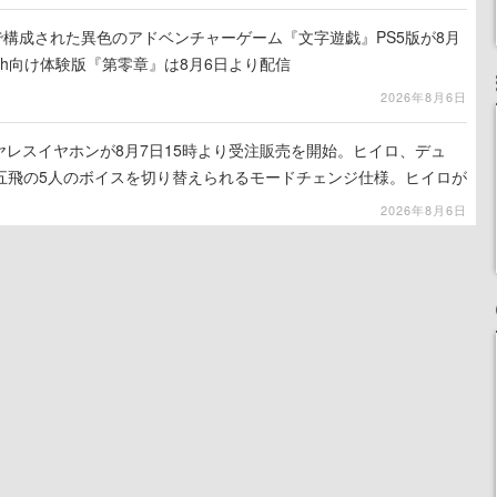
で構成された異色のアドベンチャーゲーム『文字遊戯』PS5版が8月
tch向け体験版『第零章』は8月6日より配信
2026年8月6日
ヤレスイヤホンが8月7日15時より受注販売を開始。ヒイロ、デュ
五飛の5人のボイスを切り替えられるモードチェンジ仕様。ヒイロが
ほど痛いぞ」とささやく
2026年8月6日