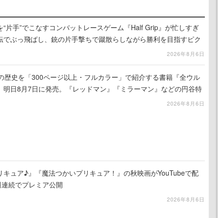
片手”でこなすコンバットレースゲーム『Half Grip』が忙しすぎ
転でぶっ飛ばし、銃の片手撃ちで蹴散らしながら勝利を目指すピク
ライク
2026年8月6日
の歴史を「300ページ以上・フルカラー」で紹介する書籍『全ウル
、明日8月7日に発売。『レッドマン』『ミラーマン』などの円谷特
2026年8月6日
キュア♪』『魔法つかいプリキュア！』の秋映画がYouTubeで配
週連続でプレミア公開
2026年8月6日