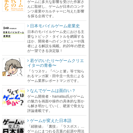
ゲームに多大な影響を受けた作家さ
んに取材し、ゲームが日本のコンテ
ンツ産業やカルチャーに与えた影響
を探る企画です。
日本モバイルゲーム産業史
日本のモバイルゲーム史における主
要なトピック・タイトルを網羅する
ほか、開発者へのインタビューや識
者による解説を掲載。約20年の歴史
が一望できる決定版！
若ゲのいたり〜ゲームクリエ
イターの青春〜
『うつヌケ』『ペンと箸』等で知ら
れるマンガ家・田中圭一先生による
ゲーム業界レポートマンガです。
なんでゲームは面白い？
ゲーム開発者・hamatsu氏がゲーム
の魅力を画面や操作の具体的な形か
ら解き明かしていく、硬派で骨太な
評論連載です。
ゲームが変えた日本語
「経験値」「裏技」「ラスボス」…
ゲームにまつわる言葉の起源や用法