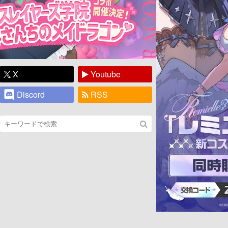
X
Youtube
Discord
RSS