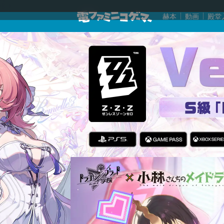
赫本
動画
殿堂