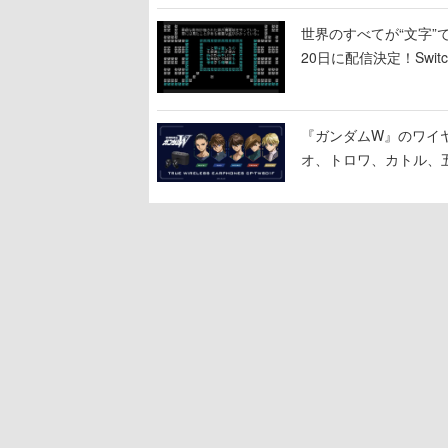
世界のすべてが“文字”
20日に配信決定！Swi
『ガンダムW』のワイ
オ、トロワ、カトル、
「お前を殺す」「死ぬ