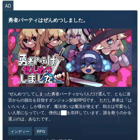
AD
勇者パーティはぜんめつしました。
“ぜんめつ”してしまった勇者パーティから1人だけ選んで、ともに迷
宮からの脱出を目指すダンジョン探索RPGです。 ただし勇者は「は
い/いいえ」しか喋れず、魔法使いは魔法が使えず、戦士は可愛らし
い人形になっていて、僧侶は██を崇拝しています。誰を救うのかを
選ぶのは、あなたです。
インディー
RPG