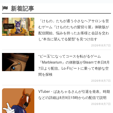
新着記事
「けもの」たちが通う小さなヘアサロンを営
むゲーム『けものたちの髪切り屋』体験版が
配信開始。悩みを持ったお客様と会話を交わ
し“本当に望んでる髪型”を見つけ出す
2026年8月7日
“ビー玉”になってコースを転がるゲーム
『Marblearium』の体験版がSteamで本日8月
7日より配信。Lo-Fiビートに乗って奇妙な空
間を探検
2026年8月7日
VTuber・ばあちゃるさんが引退を発表。時期
などの詳細は8月9日15時からの配信で説明
2026年8月7日