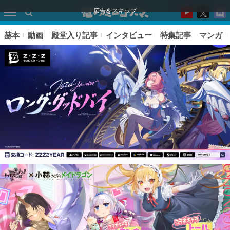
広告をスキップ
赫本
動画
殿堂入り記事
インタビュー
特集記事
マンガ
ピックアップ
電ファミのいま読まれている記事ランキング
アプリセール情報