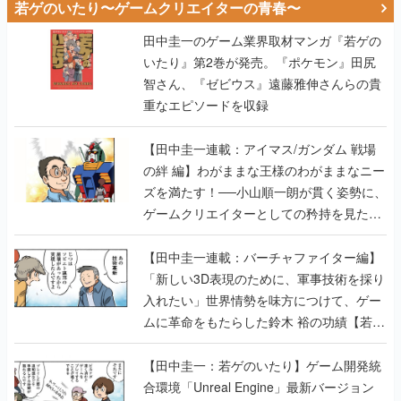
若ゲのいたり〜ゲームクリエイターの青春〜
田中圭一のゲーム業界取材マンガ『若ゲの
いたり』第2巻が発売。『ポケモン』田尻
智さん、『ゼビウス』遠藤雅伸さんらの貴
重なエピソードを収録
【田中圭一連載：アイマス/ガンダム 戦場
の絆 編】わがままな王様のわがままなニー
ズを満たす！──小山順一朗が貫く姿勢に、
ゲームクリエイターとしての矜持を見た
【若ゲのいたり最終回】
【田中圭一連載：バーチャファイター編】
「新しい3D表現のために、軍事技術を採り
入れたい」世界情勢を味方につけて、ゲー
ムに革命をもたらした鈴木 裕の功績【若ゲ
のいたり】
【田中圭一：若ゲのいたり】ゲーム開発統
合環境「Unreal Engine」最新バージョン