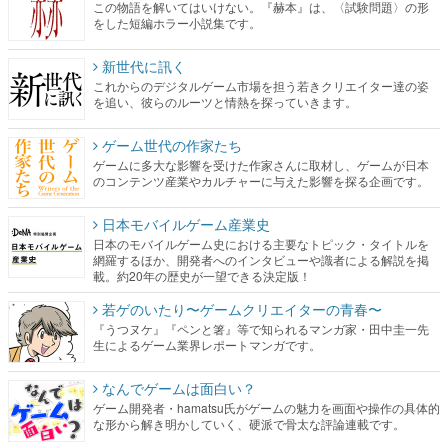
この物語を解いてはいけない。『赫本』は、〈試験問題〉の形
をした短編ホラー小説集です。
新世代に訊く
これからのデジタルゲーム市場を担う若きクリエイター達の姿
を追い、彼らのルーツと情熱を探っていきます。
ゲーム世代の作家たち
ゲームに多大な影響を受けた作家さんに取材し、ゲームが日本
のコンテンツ産業やカルチャーに与えた影響を探る企画です。
日本モバイルゲーム産業史
日本のモバイルゲーム史における主要なトピック・タイトルを
網羅するほか、開発者へのインタビューや識者による解説を掲
載。約20年の歴史が一望できる決定版！
若ゲのいたり〜ゲームクリエイターの青春〜
『うつヌケ』『ペンと箸』等で知られるマンガ家・田中圭一先
生によるゲーム業界レポートマンガです。
なんでゲームは面白い？
ゲーム開発者・hamatsu氏がゲームの魅力を画面や操作の具体的
な形から解き明かしていく、硬派で骨太な評論連載です。