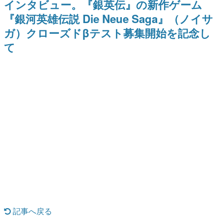
インタビュー。『銀英伝』の新作ゲーム
9年ぶりとなる日本公演を記念し
日本のコンテンツ産業やカルチャーに与えた影響を探る企
て
『銀河英雄伝説 Die Neue Saga』（ノイサ
画です。
ガ）クローズドβテスト募集開始を記念し
日本モバイルゲーム産業史
日本のモバイルゲーム史における主要なトピック・タイト
て
ルを網羅するほか、開発者へのインタビューや識者による
解説を掲載。約20年の歴史が一望できる決定版！
若ゲのいたり〜ゲームクリエイターの青春〜
『うつヌケ』『ペンと箸』等で知られるマンガ家・田中圭
一先生によるゲーム業界レポートマンガです。
なんでゲームは面白い？
ゲーム開発者・hamatsu氏がゲームの魅力を画面や操作の
具体的な形から解き明かしていく、硬派で骨太な評論連載
です。
ゲームが変えた日本語
「経験値」「裏技」「ラスボス」… ゲームにまつわる言葉
の起源や用法の変遷を、コンピューター文化史研究家・タ
イニーP氏が徹底調査。
カテゴリ
記事へ戻る
特集記事