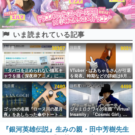
インタビュー
連載・特集一覧
いま読まれている記事
殿堂入り記事
SNS拡散数が数千以上！ ページビュー数万以上！ などな
ど。多くの人々に読まれた、電ファミ渾身の“殿堂入り”記
注目度
38357
注目度
9031
事をまとめました。
ゲームの企画書
名作ゲームクリエイターの方々に製作時のエピソードをお
聞きし、ヒットする企画（ゲーム）とは何か？を探ってい
「タバコを止められない猫耳キ
VTuber・ばあちゃるさんが引退
きます。
ャラを描く深夜枠アニメ」に視
を発表。時期などの詳細は8月9
聴者の一部から批判意見。違法
日15時からの配信で説明
赫本
注目度
7480
注目度
4499
薬物の使用と思しき描写も含め
この物語を解いてはいけない。『赫本』は、〈試験問題〉
て、BPOが議論を交わす
の形をした短編ホラー小説集です。
新世代に訊く
ゴッホの名画『ローヌ川の星月
ジャミロクワイの名曲「Virtual
これからのデジタルゲーム市場を担う若きクリエイター達
夜』をあしらった傘やトートバ
Insanity」「Cosmic Girl」
の姿を追い、彼らのルーツと情熱を探っていきます。
ッグなどが登場。8月7日21時よ
「Canned Heat」公式日本語字
り2日間限定で予約販売
幕付きMVがいきなり公開！
『銀河英雄伝説』生みの親・田中芳樹先生
ゲーム世代の作家たち
「SUMMER SONIC 2026」での
ゲームに多大な影響を受けた作家さんに取材し、ゲームが