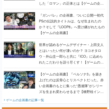
した「ロマン」の正体とは【ゲームの企画
書】
『ガンパレ』の企画書、ついに公開━初代
PSの伝説的タイトルは、なぜ生まれたの
か？そして『LOOP8』へ受け継がれたもの
【ゲームの企画書】
世界が認めるゲームデザイナー・上田文人
とはいったい何が凄いのか？ ヨコオタロ
ウ・外山圭一郎らと共に『ICO』に込めら
れたこだわりを語り尽くす！【ゲームの企
画書】
【ゲームの企画書】『ペルソナ3』を築き
上げたのは反骨心とリスペクトだった。赤
い企画書のもとに集った“愚連隊”がシリー
ズを生まれ変わらせるまで【橋野桂インタ
ビュー】
ゲームの企画書
の記事一覧