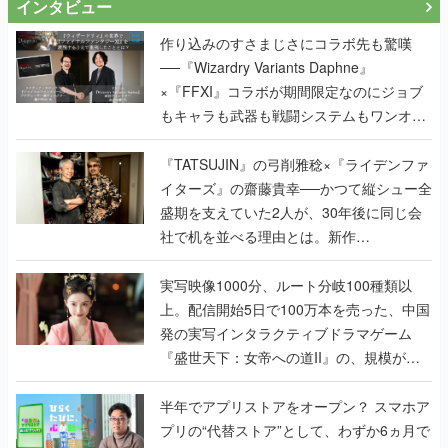
インタビュー
作り込みのすさまじさにコラボ先も驚嘆
──『Wizardry Variants Daphne』
×『FFXI』コラボが期間限定なのにジョブ
もキャラも武器も戦闘システムもワンオフ
で作り込まれた理由を両ディレクターに聞
く
『TATSUJIN』の弓削雅稔×『ライデンファ
イターズ』の齋藤貴幸──かつて縦シュー全
盛期を支えていた2人が、30年後に同じ会
社で机を並べる理由とは。新作
『TATSUJIN EXTREME』で初タッグを組
んだレジェンド2人に訊く開発秘話
実写映像1000分、ルート分岐100種類以
上。配信開始5日で100万本を売った、中国
発の実写インタラクティブドラマゲーム
『盛世天下：女帝への道II』の、規模が違
うこだわりをプロデューサーに聞いた
半年でアプリストアをオープン？ スマホア
プリの“代替ストア”として、わずか6ヵ月で