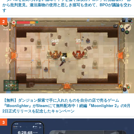
から批判意見。違法薬物の使用と思しき描写も含めて、BPOが議論を交わ
す
2
【無料】ダンジョン探索で手に入れたものを自分の店で売るゲーム
『Moonlighter』がSteamにて無料配布中！続編『Moonlighter 2』の9月
2日正式リリースを記念したキャンペーン
3