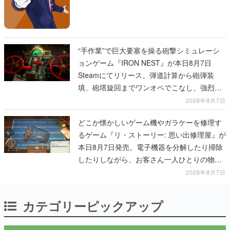
“手作業”で巨大要塞を操る砲撃シミュレーシ
ョンゲーム『IRON NEST』が本日8月7日
Steamにてリリース。弾道計算から砲弾装
填、砲塔旋回までワンオペでこなし、強烈な
一撃をブチかませるロマンある作品
2026年8月7日
どこか懐かしいゲーム機やガラケーを修理す
るゲーム『リ・ストーリー: 思い出修理屋』が
本日8月7日発売。電子機器を分解したり掃除
したりしながら、お客さん一人ひとりの物語
に耳を傾ける
2026年8月7日
カテゴリーピックアップ