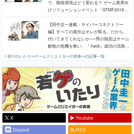
で、開発環境はどう変わる？ ゲーム業界向
けソリューションイベント「GTMF2019」
に行って、より理解を深めよう【PR】
【田中圭一連載：サイバーコネクトツー
編】すべての責任はオレが取る。だから、
付いてきてくれないか──男の熱意はチーム
解散の危機を救い、『.hack』成功の活路を
開く。業界の快男児・松山 洋に流れる血は
若ゲのいたり〜ゲームクリエイターの青春〜
の記事一覧
『少年ジャンプ』色だった【若ゲのいた
り】
X
Youtube
Discord
RSS