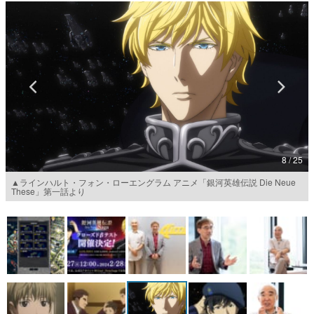
マンガ
女性向け
アプリレビュー
その他
電ファミニコゲーマーとは？
8 / 25
運営：株式会社マレ
▲ラインハルト・フォン・ローエングラム アニメ「銀河英雄伝説 Die Neue
These」第一話より