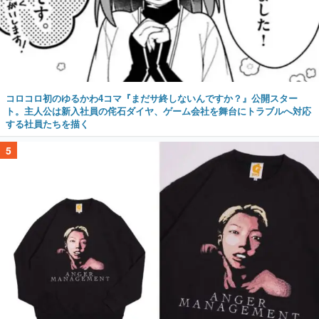
コロコロ初のゆるかわ4コマ『まだサ終しないんですか？』公開スター
ト。主人公は新入社員の侘石ダイヤ、ゲーム会社を舞台にトラブルへ対応
する社員たちを描く
5