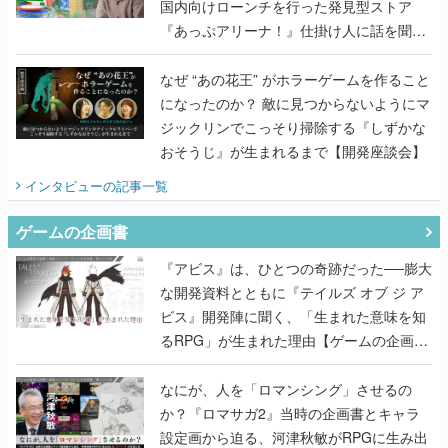
国内向けローンチを行った発見型ストア
『あっぷアリーナ！』仕掛け人に話を聞い
てみた
なぜ “あの花王” がホラーゲームを作ること
になったのか？ 敵に見つからないようにマ
ジックリンでこっそり掃除する『しずかな
おそうじ』が生まれるまで【開発座談会】
インタビュー
の記事一覧
ゲームの企画書
『アビス』は、ひとつの奇跡だった──膨大
な開発資料とともに『テイルズ オブ ジ ア
ビス』開発陣に聞く、「生まれた意味を知
るRPG」が生まれた理由【ゲームの企画
書】
なにが、人を「ロマンシング」させるの
か？『ロマサガ2』当時の企画書とキャラ
設定画から迫る、河津秋敏がRPGに生み出