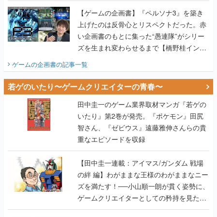
画書】
【ゲームの企画書】『ペルソナ3』を築き
上げたのは反骨心とリスペクトだった。赤
い企画書のもとに集った“愚連隊”がシリー
ズを生まれ変わらせるまで【橋野桂インタ
ビュー】
ゲームの企画書
の記事一覧
若ゲのいたり〜ゲームクリエイターの青春〜
田中圭一のゲーム業界取材マンガ『若ゲの
いたり』第2巻が発売。『ポケモン』田尻
智さん、『ゼビウス』遠藤雅伸さんらの貴
重なエピソードを収録
【田中圭一連載：アイマス/ガンダム 戦場
の絆 編】わがままな王様のわがままなニー
ズを満たす！──小山順一朗が貫く姿勢に、
ゲームクリエイターとしての矜持を見た
【若ゲのいたり最終回】