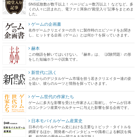
SNS拡散数が数千以上！ ページビュー数万以上！ などなど。多
くの人々に読まれた、電ファミ渾身の“殿堂入り”記事をまとめま
した。
ゲームの企画書
名作ゲームクリエイターの方々に製作時のエピソードをお聞き
し、ヒットする企画（ゲーム）とは何か？を探っていきます。
赫本
この物語を解いてはいけない。『赫本』は、〈試験問題〉の形
をした短編ホラー小説集です。
新世代に訊く
これからのデジタルゲーム市場を担う若きクリエイター達の姿
を追い、彼らのルーツと情熱を探っていきます。
ゲーム世代の作家たち
ゲームに多大な影響を受けた作家さんに取材し、ゲームが日本
のコンテンツ産業やカルチャーに与えた影響を探る企画です。
日本モバイルゲーム産業史
日本のモバイルゲーム史における主要なトピック・タイトルを
網羅するほか、開発者へのインタビューや識者による解説を掲
載。約20年の歴史が一望できる決定版！