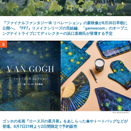
『ファイナルファンタジーⅦ リベレーション』の新映像が8月26日早朝に
公開へ。『FF7』リメイクシリーズの完結編、「gamescom」のオープニ
ングナイトライブにてディレクターの浜口直樹氏が登壇する予定
5
ゴッホの名画『ローヌ川の星月夜』をあしらった傘やトートバッグなどが
登場。8月7日21時より2日間限定で予約販売