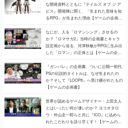
な開発資料とともに『テイルズ オブ ジ ア
ビス』開発陣に聞く、「生まれた意味を知
るRPG」が生まれた理由【ゲームの企画
書】
なにが、人を「ロマンシング」させるの
か？『ロマサガ2』当時の企画書とキャラ
設定画から迫る、河津秋敏がRPGに生み出
した「ロマン」の正体とは【ゲームの企画
書】
『ガンパレ』の企画書、ついに公開━初代
PSの伝説的タイトルは、なぜ生まれたの
か？そして『LOOP8』へ受け継がれたもの
【ゲームの企画書】
世界が認めるゲームデザイナー・上田文人
とはいったい何が凄いのか？ ヨコオタロ
ウ・外山圭一郎らと共に『ICO』に込めら
れたこだわりを語り尽くす！【ゲームの企