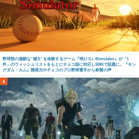
野球部の過酷な“補欠”を体験するゲーム『球ひろいSimulator』が「1
件」のウィッシュリストをもとにチェコ語に対応しSNSで話題に。『キン
グダム・カム』開発元やチェコのプロ野球選手から称賛の声
4