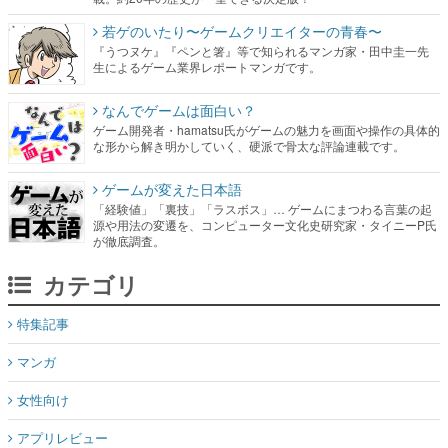
若ゲのいたり〜ゲームクリエイターの青春〜
『うつヌケ』『ペンと箸』等で知られるマンガ家・田中圭一先
生によるゲーム業界レポートマンガです。
なんでゲームは面白い？
ゲーム開発者・hamatsu氏がゲームの魅力を画面や操作の具体的
な形から解き明かしていく、硬派で骨太な評論連載です。
ゲームが変えた日本語
「経験値」「裏技」「ラスボス」… ゲームにまつわる言葉の起
源や用法の変遷を、コンピューター文化史研究家・タイニーP氏
が徹底調査。
カテゴリ
特集記事
マンガ
女性向け
アプリレビュー