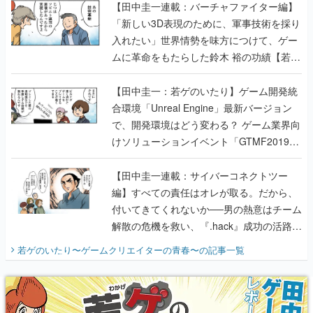
【田中圭一連載：バーチャファイター編】
「新しい3D表現のために、軍事技術を採り
入れたい」世界情勢を味方につけて、ゲー
ムに革命をもたらした鈴木 裕の功績【若ゲ
のいたり】
【田中圭一：若ゲのいたり】ゲーム開発統
合環境「Unreal Engine」最新バージョン
で、開発環境はどう変わる？ ゲーム業界向
けソリューションイベント「GTMF2019」
に行って、より理解を深めよう【PR】
【田中圭一連載：サイバーコネクトツー
編】すべての責任はオレが取る。だから、
付いてきてくれないか──男の熱意はチーム
解散の危機を救い、『.hack』成功の活路を
開く。業界の快男児・松山 洋に流れる血は
若ゲのいたり〜ゲームクリエイターの青春〜
の記事一覧
『少年ジャンプ』色だった【若ゲのいた
り】