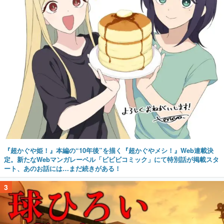
『超かぐや姫！』本編の“10年後”を描く『超かぐやメシ！』Web連載決
定。新たなWebマンガレーベル「ビビビコミック」にて特別話が掲載スタ
ート、あのお話には…まだ続きがある！
3