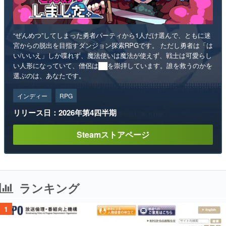
“ぜんめつ”してしまった勇者パーティから1人だけ選んで、ともに迷
宮からの脱出を目指すダンジョン探索RPGです。 ただし勇者は「は
い/いいえ」しか喋れず、魔法使いは魔法が使えず、戦士は可愛らし
い人形になっていて、僧侶は██を崇拝しています。誰を救うのかを
選ぶのは、あなたです。
インディー
RPG
リリース日：2026年第4四半期
Steamストアページ
ランキング
1