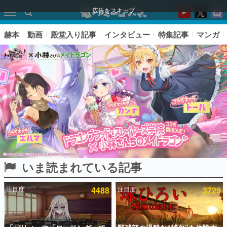
広告をスキップ
赫本
動画
殿堂入り記事
インタビュー
特集記事
マンガ
いま読まれている記事
ピックアップ
注目度
4488
注目度
3729
電ファミのいま読まれている記事ランキング
アプリセール情報