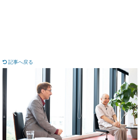
日本のコンテンツ産業やカルチャーに与えた影響を探る企
画です。
日本モバイルゲーム産業史
日本のモバイルゲーム史における主要なトピック・タイト
ルを網羅するほか、開発者へのインタビューや識者による
解説を掲載。約20年の歴史が一望できる決定版！
若ゲのいたり〜ゲームクリエイターの青春〜
『うつヌケ』『ペンと箸』等で知られるマンガ家・田中圭
一先生によるゲーム業界レポートマンガです。
記事へ戻る
なんでゲームは面白い？
ゲーム開発者・hamatsu氏がゲームの魅力を画面や操作の
具体的な形から解き明かしていく、硬派で骨太な評論連載
です。
ゲームが変えた日本語
「経験値」「裏技」「ラスボス」… ゲームにまつわる言葉
の起源や用法の変遷を、コンピューター文化史研究家・タ
イニーP氏が徹底調査。
カテゴリ
特集記事