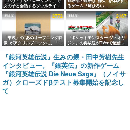
「パリィ」や「ローリング」で
野球部の過酷な“補欠”を体験す
女の子と会話するソウルライク
るゲーム『球ひろい
インタビュー
恋愛ゲーム『小早川さんはソウ
Simulator』が「1件」のウィッ
注目度
2772
注目度
2167
ルライク』無料公開。返事に失
シュリストをもとにチェコ語に
連載・特集一覧
敗すると「YOU DIED」
対応しSNSで話題に。『キング
ダム・カム』開発元やチェコの
プロ野球選手から称賛の声
殿堂入り記事
「東映」の“あのオープニング映
『ポケットモンスター ジ・オリ
SNS拡散数が数千以上！ ページビュー数万以上！ などな
ど。多くの人々に読まれた、電ファミ渾身の“殿堂入り”記
像”がアクリルブロックに。「東
ジン』の再放送がTVerで配信
事をまとめました。
映ヒストリカル グッズコレクシ
中！レッド（CV：竹内順子）が
ョン」が8月下旬より発売
主人公のオリジナルアニメ
『銀河英雄伝説』生みの親・田中芳樹先生
ゲームの企画書
名作ゲームクリエイターの方々に製作時のエピソードをお
インタビュー。『銀英伝』の新作ゲーム
聞きし、ヒットする企画（ゲーム）とは何か？を探ってい
きます。
『銀河英雄伝説 Die Neue Saga』（ノイサ
赫本
ガ）クローズドβテスト募集開始を記念し
この物語を解いてはいけない。『赫本』は、〈試験問題〉
て
の形をした短編ホラー小説集です。
新世代に訊く
これからのデジタルゲーム市場を担う若きクリエイター達
の姿を追い、彼らのルーツと情熱を探っていきます。
ゲーム世代の作家たち
ゲームに多大な影響を受けた作家さんに取材し、ゲームが