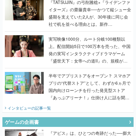
く
『TATSUJIN』の弓削雅稔×『ライデンファ
イターズ』の齋藤貴幸──かつて縦シュー全
盛期を支えていた2人が、30年後に同じ会
社で机を並べる理由とは。新作
『TATSUJIN EXTREME』で初タッグを組
んだレジェンド2人に訊く開発秘話
実写映像1000分、ルート分岐100種類以
上。配信開始5日で100万本を売った、中国
発の実写インタラクティブドラマゲーム
『盛世天下：女帝への道II』の、規模が違
うこだわりをプロデューサーに聞いた
半年でアプリストアをオープン？ スマホア
プリの“代替ストア”として、わずか6ヵ月で
国内向けローンチを行った発見型ストア
『あっぷアリーナ！』仕掛け人に話を聞い
てみた
インタビュー
の記事一覧
ゲームの企画書
『アビス』は、ひとつの奇跡だった──膨大