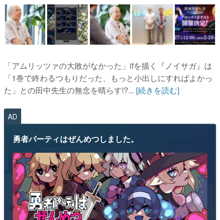
「アムリッツァの大敗がなかった」ifを描く『ノイサガ』は
「1巻で終わるつもりだった、もっと小出しにすればよかっ
た」との田中先生の無念を晴らす!?...
[続きを読む]
AD
勇者パーティはぜんめつしました。