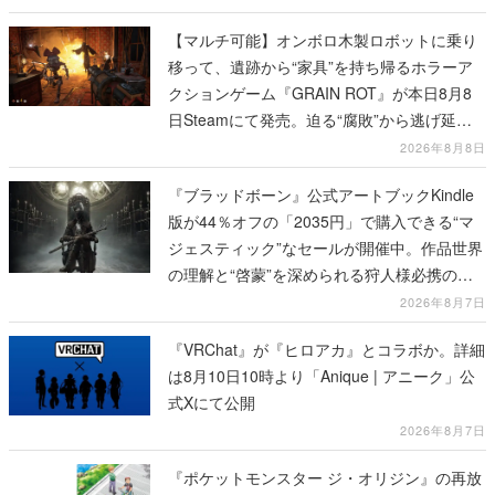
【マルチ可能】オンボロ木製ロボットに乗り
移って、遺跡から“家具”を持ち帰るホラーア
クションゲーム『GRAIN ROT』が本日8月8
日Steamにて発売。迫る“腐敗”から逃げ延
び、持ち帰った家具で基地を再建
2026年8月8日
『ブラッドボーン』公式アートブックKindle
版が44％オフの「2035円」で購入できる“マ
ジェスティック”なセールが開催中。作品世界
の理解と“啓蒙”を深められる狩人様必携の一
冊
2026年8月7日
『VRChat』が『ヒロアカ』とコラボか。詳細
は8月10日10時より「Anique | アニーク」公
式Xにて公開
2026年8月7日
『ポケットモンスター ジ・オリジン』の再放