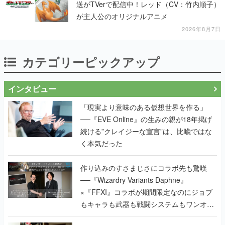
送がTVerで配信中！レッド（CV：竹内順子）
が主人公のオリジナルアニメ
2026年8月7日
カテゴリーピックアップ
インタビュー
「現実より意味のある仮想世界を作る」
──『EVE Online』の生みの親が18年掲げ
続ける”クレイジーな宣言”は、比喩ではな
く本気だった
作り込みのすさまじさにコラボ先も驚嘆
──『Wizardry Variants Daphne』
×『FFXI』コラボが期間限定なのにジョブ
もキャラも武器も戦闘システムもワンオフ
で作り込まれた理由を両ディレクターに聞