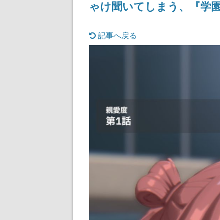
ゃけ聞いてしまう、『学
女子や、萌え声
ゃん女子と青春
記事へ戻る