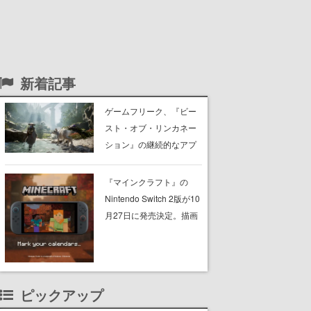
新着記事
ゲームフリーク、『ビー
スト・オブ・リンカネー
ション』の継続的なアプ
デ方針を表明。ユーザー
からの意見を真摯に受け
『マインクラフト』の
止めて対応へ。修正パッ
Nintendo Switch 2版が10
チは約1週間以内に配信さ
月27日に発売決定。描画
れる予定
設定はデフォルトで「バ
イブラントビジュアル
ズ」となり、より豊かな
グラフィック表現に
ピックアップ