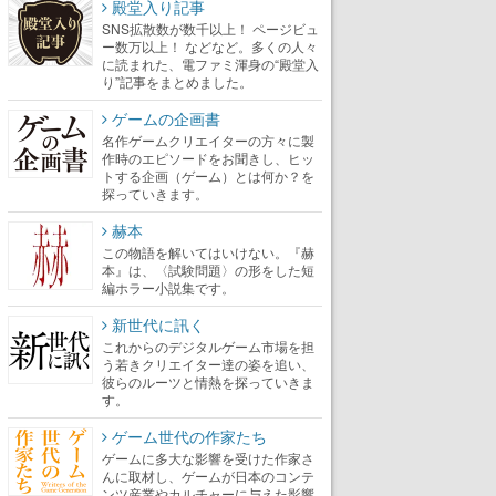
殿堂入り記事
SNS拡散数が数千以上！ ページビュ
ー数万以上！ などなど。多くの人々
に読まれた、電ファミ渾身の“殿堂入
り”記事をまとめました。
ゲームの企画書
名作ゲームクリエイターの方々に製
作時のエピソードをお聞きし、ヒッ
トする企画（ゲーム）とは何か？を
探っていきます。
赫本
この物語を解いてはいけない。『赫
本』は、〈試験問題〉の形をした短
編ホラー小説集です。
新世代に訊く
これからのデジタルゲーム市場を担
う若きクリエイター達の姿を追い、
彼らのルーツと情熱を探っていきま
す。
ゲーム世代の作家たち
ゲームに多大な影響を受けた作家さ
んに取材し、ゲームが日本のコンテ
ンツ産業やカルチャーに与えた影響