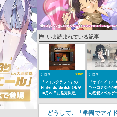
いま読まれている記事
7392
注目度
注目度
『マインクラフト』の
「オイイイイイ
Nintendo Switch 2版が
ツッコミ女子が
10月27日に発売決定。描
の恋愛ノベルゲ
画設定はデフォルトで
術部カノジョ』St
「バイブラントビジュア
トアページが公
ルズ」となり、より豊か
前らーそろそろ
どうして、「学園でアイド
なグラフィック表現に
ー？＾＾」暗黒