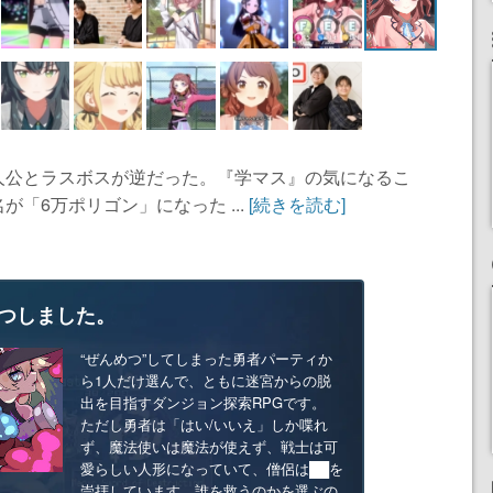
人公とラスボスが逆だった。『学マス』の気になるこ
「6万ポリゴン」になった ...
[続きを読む]
つしました。
“ぜんめつ”してしまった勇者パーティか
ら1人だけ選んで、ともに迷宮からの脱
出を目指すダンジョン探索RPGです。
ただし勇者は「はい/いいえ」しか喋れ
ず、魔法使いは魔法が使えず、戦士は可
愛らしい人形になっていて、僧侶は██を
崇拝しています。誰を救うのかを選ぶの