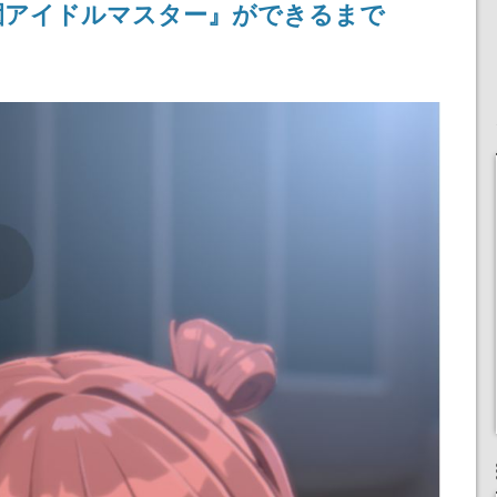
園アイドルマスター』ができるまで
不思議ち
産で登場、過去に発売し
を謳歌
たグッズの再販も