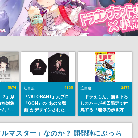
5874
4125
3575
注目度
注目度
！？」系
『VALORANT』元プロ
「ドラえもん」描き下ろ
攻略対象
「GON」の“あの名場
しカバーが初回限定で付
ーム『美
面”がデザインされた新
属する『地球の歩き方 川
eamス
作グッズが本日8月5日よ
崎市』が8月6日に発売。
開。「お
り期間限定で発売。Tシ
全400ページの大ボリュ
自重しろ
ャツやコインケース、ア
ーム
ルマスター」なのか？ 開発陣にぶっち
微笑の夢
クキーなどが全品受注生