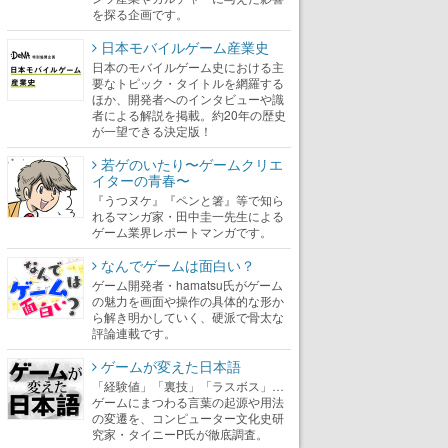
を探る企画です。
日本モバイルゲーム産業史
日本のモバイルゲーム史における主
要なトピック・タイトルを網羅する
ほか、開発者へのインタビューや識
者による解説を掲載。約20年の歴史
が一望できる決定版！
若ゲのいたり〜ゲームクリエ
イターの青春〜
『うつヌケ』『ペンと箸』等で知ら
れるマンガ家・田中圭一先生による
ゲーム業界レポートマンガです。
なんでゲームは面白い？
ゲーム開発者・hamatsu氏がゲーム
の魅力を画面や操作の具体的な形か
ら解き明かしていく、硬派で骨太な
評論連載です。
ゲームが変えた日本語
「経験値」「裏技」「ラスボス」…
ゲームにまつわる言葉の起源や用法
の変遷を、コンピューター文化史研
究家・タイニーP氏が徹底調査。