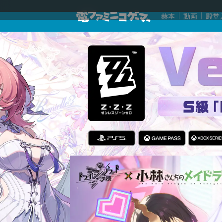
赫本
動画
殿堂