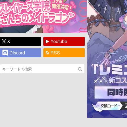
X
Youtube
Discord
RSS