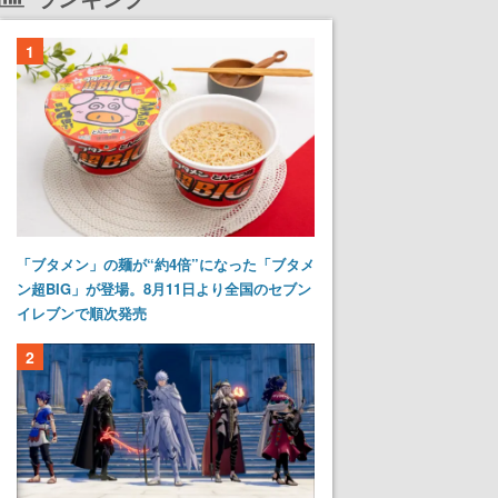
1
「ブタメン」の麺が“約4倍”になった「ブタメ
ン超BIG」が登場。8月11日より全国のセブン
イレブンで順次発売
2