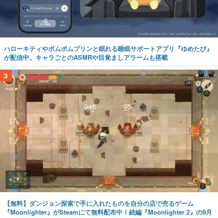
ハローキティやポムポムプリンと眠れる睡眠サポートアプリ『ゆめたび』
が配信中。キャラごとのASMRや目覚ましアラームも搭載
3
【無料】ダンジョン探索で手に入れたものを自分の店で売るゲーム
『Moonlighter』がSteamにて無料配布中！続編『Moonlighter 2』の9月