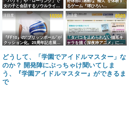
「パリィ」や「ローリング」で
野球部の過酷な“補欠”を体験す
女の子と会話するソウルライク
るゲーム『球ひろい
インタビュー
恋愛ゲーム『小早川さんはソウ
Simulator』が「1件」のウィッ
注目度
10208
注目度
8503
ルライク』無料公開。返事に失
シュリストをもとにチェコ語に
連載・特集一覧
敗すると「YOU DIED」
対応しSNSで話題に。『キング
ダム・カム』開発元やチェコの
プロ野球選手から称賛の声
殿堂入り記事
『FF10』の“ブリッツボール”が
「タバコを止められない猫耳キ
SNS拡散数が数千以上！ ページビュー数万以上！ などな
ど。多くの人々に読まれた、電ファミ渾身の“殿堂入り”記
クッション化。25周年記念展
ャラを描く深夜枠アニメ」に視
事をまとめました。
「FINAL FANTASY X
聴者の一部から批判意見。違法
MUSEUM-幻光の記憶-」のグッ
薬物の使用と思しき描写も含め
どうして、「学園でアイドルマスター」な
ゲームの企画書
ズ情報が一部公開
て、BPOが議論を交わす
名作ゲームクリエイターの方々に製作時のエピソードをお
のか？ 開発陣にぶっちゃけ聞いてしま
聞きし、ヒットする企画（ゲーム）とは何か？を探ってい
きます。
う、『学園アイドルマスター』ができるま
赫本
で
この物語を解いてはいけない。『赫本』は、〈試験問題〉
の形をした短編ホラー小説集です。
新世代に訊く
これからのデジタルゲーム市場を担う若きクリエイター達
の姿を追い、彼らのルーツと情熱を探っていきます。
ゲーム世代の作家たち
ゲームに多大な影響を受けた作家さんに取材し、ゲームが