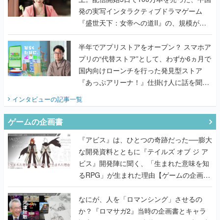
発の実写インタラクティブドラマゲーム
『盛世天下：女帝への道II』の、規模が違
うこだわりをプロデューサーに聞いた
半年でアプリストアをオープン？ スマホア
プリの“代替ストア”として、わずか6ヵ月で
国内向けローンチを行った発見型ストア
『あっぷアリーナ！』仕掛け人に話を聞い
てみた
インタビュー
の記事一覧
ゲームの企画書
『アビス』は、ひとつの奇跡だった──膨大
な開発資料とともに『テイルズ オブ ジ ア
ビス』開発陣に聞く、「生まれた意味を知
るRPG」が生まれた理由【ゲームの企画
書】
なにが、人を「ロマンシング」させるの
か？『ロマサガ2』当時の企画書とキャラ