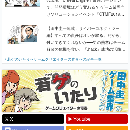
合環境「Unreal Engine」最新バージョン
で、開発環境はどう変わる？ ゲーム業界向
けソリューションイベント「GTMF2019」
に行って、より理解を深めよう【PR】
【田中圭一連載：サイバーコネクトツー
編】すべての責任はオレが取る。だから、
付いてきてくれないか──男の熱意はチーム
解散の危機を救い、『.hack』成功の活路を
開く。業界の快男児・松山 洋に流れる血は
若ゲのいたり〜ゲームクリエイターの青春〜
の記事一覧
『少年ジャンプ』色だった【若ゲのいた
り】
X
Youtube