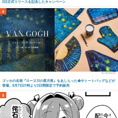
2日正式リリースを記念したキャンペーン
4
ゴッホの名画『ローヌ川の星月夜』をあしらった傘やトートバッグなどが
登場。8月7日21時より2日間限定で予約販売
5