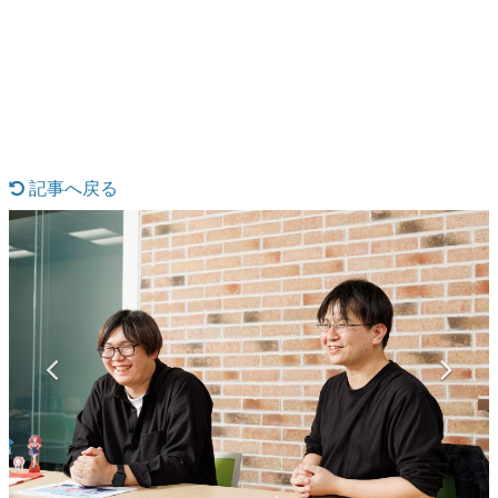
日本のコンテンツ産業やカルチャーに与えた影響を探る企
画です。
日本モバイルゲーム産業史
日本のモバイルゲーム史における主要なトピック・タイト
ルを網羅するほか、開発者へのインタビューや識者による
解説を掲載。約20年の歴史が一望できる決定版！
若ゲのいたり〜ゲームクリエイターの青春〜
『うつヌケ』『ペンと箸』等で知られるマンガ家・田中圭
記事へ戻る
一先生によるゲーム業界レポートマンガです。
なんでゲームは面白い？
ゲーム開発者・hamatsu氏がゲームの魅力を画面や操作の
具体的な形から解き明かしていく、硬派で骨太な評論連載
です。
ゲームが変えた日本語
「経験値」「裏技」「ラスボス」… ゲームにまつわる言葉
の起源や用法の変遷を、コンピューター文化史研究家・タ
イニーP氏が徹底調査。
カテゴリ
特集記事