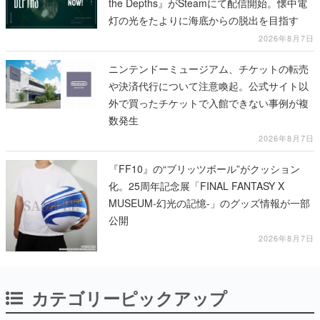
the Depths』がSteamにて配信開始。懐中電
灯の光をたよりに海底からの脱出を目指す
2026年8月7日
ニンテンドーミュージアム、チケットの転売
や決済代行について注意喚起。公式サイト以
外で買ったチケットで入館できない事例が複
数発生
2026年8月7日
『FF10』の“ブリッツボール”がクッション
化。25周年記念展「FINAL FANTASY X
MUSEUM-幻光の記憶-」のグッズ情報が一部
公開
2026年8月7日
カテゴリーピックアップ