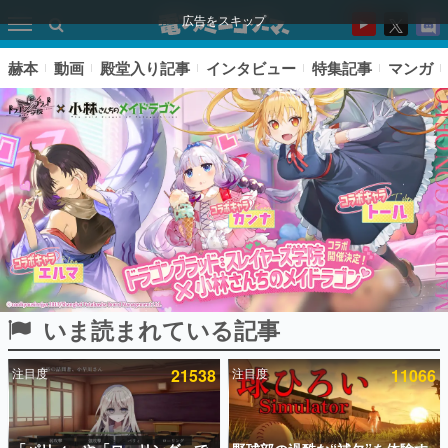
広告をスキップ
赫本
動画
殿堂入り記事
インタビュー
特集記事
マンガ
いま読まれている記事
ピックアップ
注目度
21538
注目度
11066
電ファミのいま読まれている記事ランキング
アプリセール情報