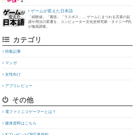
ゲームが変えた日本語
「経験値」「裏技」「ラスボス」… ゲームにまつわる言葉の起
源や用法の変遷を、コンピューター文化史研究家・タイニーP氏
が徹底調査。
カテゴリ
特集記事
マンガ
女性向け
アプリレビュー
その他
電ファミニコゲーマーとは？
媒体資料はこちら
XプレゼントCP応募規約