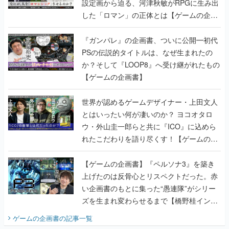
設定画から迫る、河津秋敏がRPGに生み出
した「ロマン」の正体とは【ゲームの企画
書】
『ガンパレ』の企画書、ついに公開━初代
PSの伝説的タイトルは、なぜ生まれたの
か？そして『LOOP8』へ受け継がれたもの
【ゲームの企画書】
世界が認めるゲームデザイナー・上田文人
とはいったい何が凄いのか？ ヨコオタロ
ウ・外山圭一郎らと共に『ICO』に込めら
れたこだわりを語り尽くす！【ゲームの企
画書】
【ゲームの企画書】『ペルソナ3』を築き
上げたのは反骨心とリスペクトだった。赤
い企画書のもとに集った“愚連隊”がシリー
ズを生まれ変わらせるまで【橋野桂インタ
ビュー】
ゲームの企画書
の記事一覧