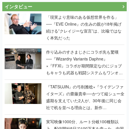
インタビュー
「現実より意味のある仮想世界を作る」
──『EVE Online』の生みの親が18年掲げ
続ける”クレイジーな宣言”は、比喩ではな
く本気だった
作り込みのすさまじさにコラボ先も驚嘆
──『Wizardry Variants Daphne』
×『FFXI』コラボが期間限定なのにジョブ
もキャラも武器も戦闘システムもワンオフ
で作り込まれた理由を両ディレクターに聞
く
『TATSUJIN』の弓削雅稔×『ライデンファ
イターズ』の齋藤貴幸──かつて縦シュー全
盛期を支えていた2人が、30年後に同じ会
社で机を並べる理由とは。新作
『TATSUJIN EXTREME』で初タッグを組
んだレジェンド2人に訊く開発秘話
実写映像1000分、ルート分岐100種類以
上。配信開始5日で100万本を売った、中国