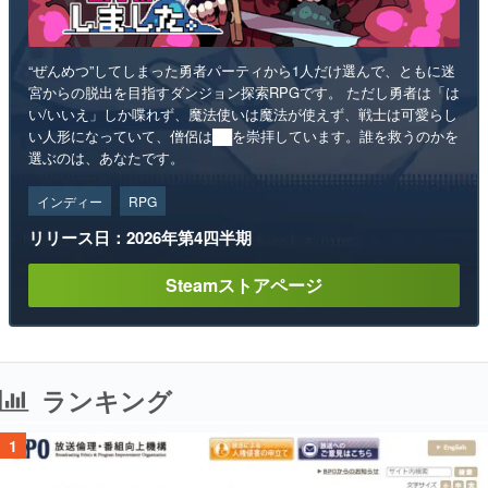
“ぜんめつ”してしまった勇者パーティから1人だけ選んで、ともに迷
宮からの脱出を目指すダンジョン探索RPGです。 ただし勇者は「は
い/いいえ」しか喋れず、魔法使いは魔法が使えず、戦士は可愛らし
い人形になっていて、僧侶は██を崇拝しています。誰を救うのかを
選ぶのは、あなたです。
インディー
RPG
リリース日：2026年第4四半期
Steamストアページ
ランキング
1