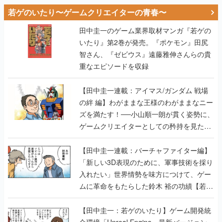
若ゲのいたり〜ゲームクリエイターの青春〜
田中圭一のゲーム業界取材マンガ『若ゲの
いたり』第2巻が発売。『ポケモン』田尻
智さん、『ゼビウス』遠藤雅伸さんらの貴
重なエピソードを収録
【田中圭一連載：アイマス/ガンダム 戦場
の絆 編】わがままな王様のわがままなニー
ズを満たす！──小山順一朗が貫く姿勢に、
ゲームクリエイターとしての矜持を見た
【若ゲのいたり最終回】
【田中圭一連載：バーチャファイター編】
「新しい3D表現のために、軍事技術を採り
入れたい」世界情勢を味方につけて、ゲー
ムに革命をもたらした鈴木 裕の功績【若ゲ
のいたり】
【田中圭一：若ゲのいたり】ゲーム開発統