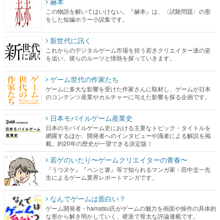
赫本
この物語を解いてはいけない。『赫本』は、〈試験問題〉の形
をした短編ホラー小説集です。
新世代に訊く
これからのデジタルゲーム市場を担う若きクリエイター達の姿
を追い、彼らのルーツと情熱を探っていきます。
ゲーム世代の作家たち
ゲームに多大な影響を受けた作家さんに取材し、ゲームが日本
のコンテンツ産業やカルチャーに与えた影響を探る企画です。
日本モバイルゲーム産業史
日本のモバイルゲーム史における主要なトピック・タイトルを
網羅するほか、開発者へのインタビューや識者による解説を掲
載。約20年の歴史が一望できる決定版！
若ゲのいたり〜ゲームクリエイターの青春〜
『うつヌケ』『ペンと箸』等で知られるマンガ家・田中圭一先
生によるゲーム業界レポートマンガです。
なんでゲームは面白い？
ゲーム開発者・hamatsu氏がゲームの魅力を画面や操作の具体的
な形から解き明かしていく、硬派で骨太な評論連載です。