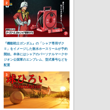
2
『機動戦士ガンダム』の「シャア専用ザク
Ⅱ」をイメージした散水ホースリールが予約
開始。本体にはシャアのパーソナルマークや
ジオン公国軍のエンブレム、型式番号などを
配置
3