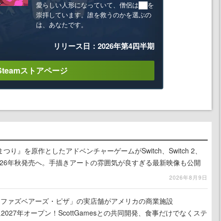
愛らしい人形になっていて、僧侶は██を
崇拝しています。誰を救うのかを選ぶの
は、あなたです。
リリース日：2026年第4四半期
Steamストアページ
り』を原作としたアドベンチャーゲームがSwitch、Switch 2、
に2026年秋発売へ。手描きアートの雰囲気が良すぎる最新映像も公開
2026年8月9日
ィ・ファズベアーズ・ピザ」の実店舗がアメリカの商業施設
am」に2027年オープン！ScottGamesとの共同開発、食事だけでなくステ