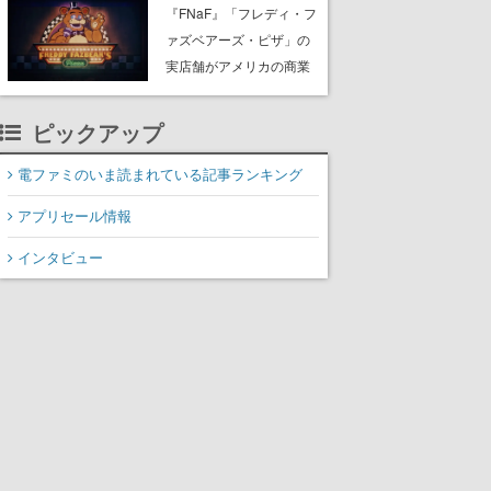
PC（Steam）向けに2026
『FNaF』「フレディ・フ
年秋発売へ。手描きアー
ァズベアーズ・ピザ」の
トの雰囲気が良すぎる最
実店舗がアメリカの商業
新映像も公開
施設「American Dream」
に2027年オープン！
ピックアップ
ScottGamesとの共同開
発、食事だけでなくステ
電ファミのいま読まれている記事ランキング
ージショーや没入型のホ
アプリセール情報
ラー体験も楽しめる
インタビュー