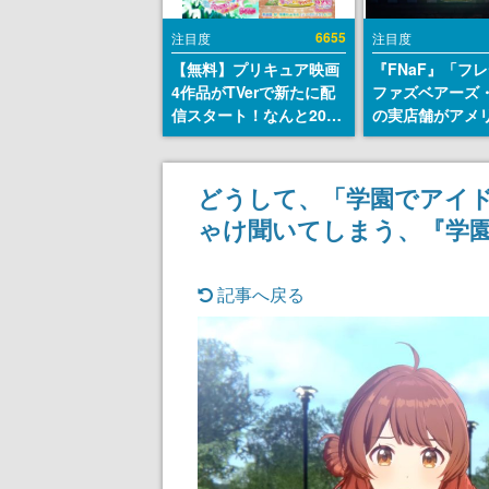
6655
注目度
注目度
【無料】プリキュア映画
『FNaF』「フ
4作品がTVerで新たに配
ファズベアーズ
信スタート！なんと2018
の実店舗がアメ
年～2024年の映画ほぼす
業施設「Americ
べてが見放題に、ぶっち
Dream」に202
ゃけありえないラインナ
ン！ScottGam
どうして、「学園でアイド
ップ
同開発、食事だ
ゃけ聞いてしまう、『学
ステージショー
のホラー体験も
記事へ戻る