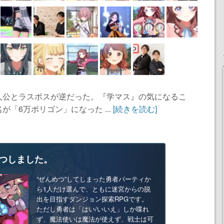
人公とラスボスが逆だった。『学マス』の気になるこ
「6万ポリゴン」になった ...
[続きを読む]
つしました。
“ぜんめつ”してしまった勇者パーティか
ら1人だけ選んで、ともに迷宮からの脱
出を目指すダンジョン探索RPGです。
ただし勇者は「はい/いいえ」しか喋れ
ず、魔法使いは魔法が使えず、戦士は可