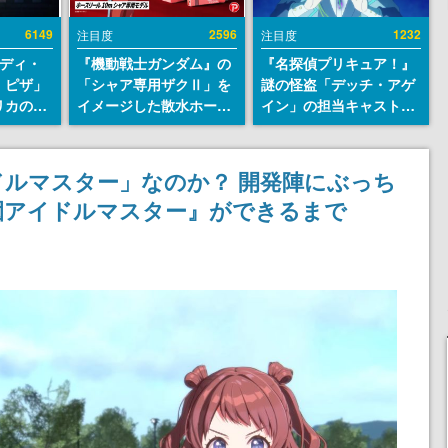
6149
2596
1232
注目度
注目度
レディ・
『機動戦士ガンダム』の
『名探偵プリキュア！』
・ピザ」
「シャア専用ザクⅡ」を
謎の怪盗「デッチ・アゲ
リカの商
イメージした散水ホース
イン」の担当キャストは
an
リールが予約開始。本体
天﨑滉平さんと判明。
7年オープ
にはシャアのパーソナル
『Re:ゼロから始める異
esとの共
マークやジオン公国軍の
世界生活』オットー役、
ルマスター」なのか？ 開発陣にぶっち
けでなく
エンブレム、型式番号な
『ヒプノシスマイク』山
園アイドルマスター』ができるまで
や没入型
どを配置
田三郎役など
楽しめる