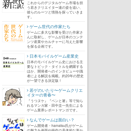
これからのデジタルゲーム市場を担
う若きクリエイター達の姿を追い、
彼らのルーツと情熱を探っていきま
す。
ゲーム世代の作家たち
ゲームに多大な影響を受けた作家さ
んに取材し、ゲームが日本のコンテ
ンツ産業やカルチャーに与えた影響
を探る企画です。
日本モバイルゲーム産業史
日本のモバイルゲーム史における主
要なトピック・タイトルを網羅する
ほか、開発者へのインタビューや識
者による解説を掲載。約20年の歴史
が一望できる決定版！
若ゲのいたり〜ゲームクリエ
イターの青春〜
『うつヌケ』『ペンと箸』等で知ら
れるマンガ家・田中圭一先生による
ゲーム業界レポートマンガです。
なんでゲームは面白い？
ゲーム開発者・hamatsu氏がゲーム
の魅力を画面や操作の具体的な形か