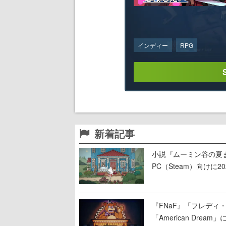
インディー
RPG
新着記事
小説『ムーミン谷の夏まつ
PC（Steam）向け
『FNaF』「フレデ
「American Dre