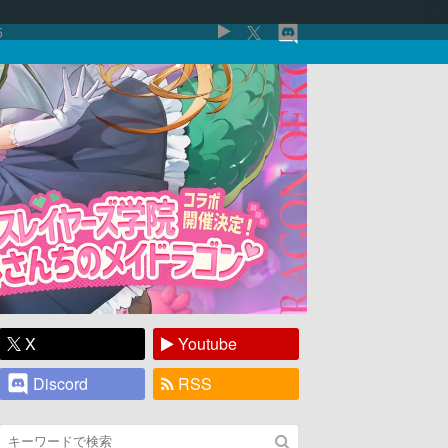
5
X
Youtube
Discord
RSS