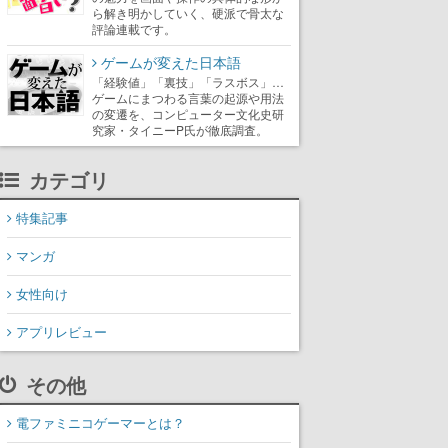
ら解き明かしていく、硬派で骨太な
評論連載です。
ゲームが変えた日本語
「経験値」「裏技」「ラスボス」…
ゲームにまつわる言葉の起源や用法
の変遷を、コンピューター文化史研
究家・タイニーP氏が徹底調査。
カテゴリ
特集記事
マンガ
女性向け
アプリレビュー
その他
電ファミニコゲーマーとは？