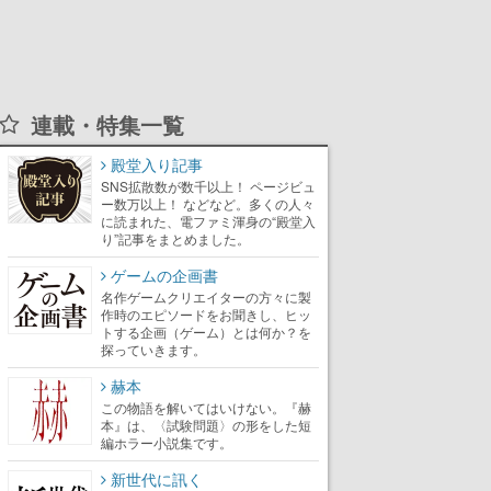
連載・特集一覧
殿堂入り記事
SNS拡散数が数千以上！ ページビュ
ー数万以上！ などなど。多くの人々
に読まれた、電ファミ渾身の“殿堂入
り”記事をまとめました。
ゲームの企画書
名作ゲームクリエイターの方々に製
作時のエピソードをお聞きし、ヒッ
トする企画（ゲーム）とは何か？を
探っていきます。
赫本
この物語を解いてはいけない。『赫
本』は、〈試験問題〉の形をした短
編ホラー小説集です。
新世代に訊く