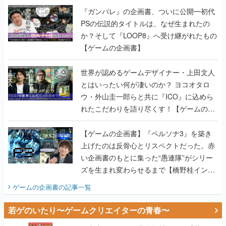
『ガンパレ』の企画書、ついに公開━初代
PSの伝説的タイトルは、なぜ生まれたの
か？そして『LOOP8』へ受け継がれたもの
【ゲームの企画書】
世界が認めるゲームデザイナー・上田文人
とはいったい何が凄いのか？ ヨコオタロ
ウ・外山圭一郎らと共に『ICO』に込めら
れたこだわりを語り尽くす！【ゲームの企
画書】
【ゲームの企画書】『ペルソナ3』を築き
上げたのは反骨心とリスペクトだった。赤
い企画書のもとに集った“愚連隊”がシリー
ズを生まれ変わらせるまで【橋野桂インタ
ビュー】
ゲームの企画書
の記事一覧
若ゲのいたり〜ゲームクリエイターの青春〜