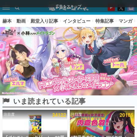
広告をスキップ
赫本
動画
殿堂入り記事
インタビュー
特集記事
マンガ
いま読まれている記事
ピックアップ
注目度
34122
注目度
20185
電ファミのいま読まれている記事ランキング
アプリセール情報