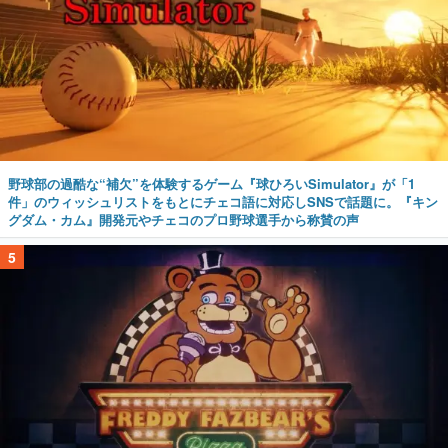
野球部の過酷な“補欠”を体験するゲーム『球ひろいSimulator』が「1
件」のウィッシュリストをもとにチェコ語に対応しSNSで話題に。『キン
グダム・カム』開発元やチェコのプロ野球選手から称賛の声
5