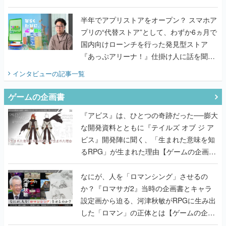
うこだわりをプロデューサーに聞いた
半年でアプリストアをオープン？ スマホア
プリの“代替ストア”として、わずか6ヵ月で
国内向けローンチを行った発見型ストア
『あっぷアリーナ！』仕掛け人に話を聞い
てみた
インタビュー
の記事一覧
ゲームの企画書
『アビス』は、ひとつの奇跡だった──膨大
な開発資料とともに『テイルズ オブ ジ ア
ビス』開発陣に聞く、「生まれた意味を知
るRPG」が生まれた理由【ゲームの企画
書】
なにが、人を「ロマンシング」させるの
か？『ロマサガ2』当時の企画書とキャラ
設定画から迫る、河津秋敏がRPGに生み出
した「ロマン」の正体とは【ゲームの企画
書】