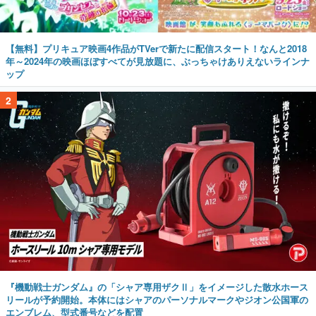
【無料】プリキュア映画4作品がTVerで新たに配信スタート！なんと2018
年～2024年の映画ほぼすべてが見放題に、ぶっちゃけありえないラインナ
ップ
2
『機動戦士ガンダム』の「シャア専用ザクⅡ」をイメージした散水ホース
リールが予約開始。本体にはシャアのパーソナルマークやジオン公国軍の
エンブレム、型式番号などを配置