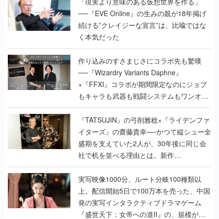
「現実より意味のある仮想世界を作る」
──『EVE Online』の生みの親が18年掲げ
続ける”クレイジーな宣言”は、比喩ではな
く本気だった
作り込みのすさまじさにコラボ先も驚嘆
──『Wizardry Variants Daphne』
×『FFXI』コラボが期間限定なのにジョブ
もキャラも武器も戦闘システムもワンオフ
で作り込まれた理由を両ディレクターに聞
く
『TATSUJIN』の弓削雅稔×『ライデンファ
イターズ』の齋藤貴幸──かつて縦シュー全
盛期を支えていた2人が、30年後に同じ会
社で机を並べる理由とは。新作
『TATSUJIN EXTREME』で初タッグを組
んだレジェンド2人に訊く開発秘話
実写映像1000分、ルート分岐100種類以
上。配信開始5日で100万本を売った、中国
発の実写インタラクティブドラマゲーム
『盛世天下：女帝への道II』の、規模が違