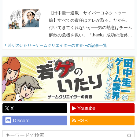
に行って、より理解を深めよう【PR】
【田中圭一連載：サイバーコネクトツー
編】すべての責任はオレが取る。だから、
付いてきてくれないか──男の熱意はチーム
解散の危機を救い、『.hack』成功の活路を
開く。業界の快男児・松山 洋に流れる血は
若ゲのいたり〜ゲームクリエイターの青春〜
の記事一覧
『少年ジャンプ』色だった【若ゲのいた
り】
X
Youtube
Discord
RSS