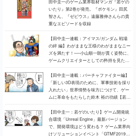
田中圭一のゲーム業界取材マンガ『若ゲの
いたり』第2巻が発売。『ポケモン』田尻
智さん、『ゼビウス』遠藤雅伸さんらの貴
重なエピソードを収録
【田中圭一連載：アイマス/ガンダム 戦場
の絆 編】わがままな王様のわがままなニー
ズを満たす！──小山順一朗が貫く姿勢に、
ゲームクリエイターとしての矜持を見た
【若ゲのいたり最終回】
【田中圭一連載：バーチャファイター編】
「新しい3D表現のために、軍事技術を採り
入れたい」世界情勢を味方につけて、ゲー
ムに革命をもたらした鈴木 裕の功績【若ゲ
のいたり】
【田中圭一：若ゲのいたり】ゲーム開発統
合環境「Unreal Engine」最新バージョン
で、開発環境はどう変わる？ ゲーム業界向
けソリューションイベント「GTMF2019」