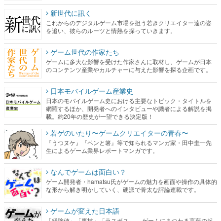
新世代に訊く
これからのデジタルゲーム市場を担う若きクリエイター達の姿
を追い、彼らのルーツと情熱を探っていきます。
ゲーム世代の作家たち
ゲームに多大な影響を受けた作家さんに取材し、ゲームが日本
のコンテンツ産業やカルチャーに与えた影響を探る企画です。
日本モバイルゲーム産業史
日本のモバイルゲーム史における主要なトピック・タイトルを
網羅するほか、開発者へのインタビューや識者による解説を掲
載。約20年の歴史が一望できる決定版！
若ゲのいたり〜ゲームクリエイターの青春〜
『うつヌケ』『ペンと箸』等で知られるマンガ家・田中圭一先
生によるゲーム業界レポートマンガです。
なんでゲームは面白い？
ゲーム開発者・hamatsu氏がゲームの魅力を画面や操作の具体的
な形から解き明かしていく、硬派で骨太な評論連載です。
ゲームが変えた日本語
「経験値」「裏技」「ラスボス」… ゲームにまつわる言葉の起