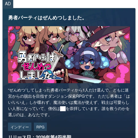
AD
勇者パーティはぜんめつしました。
“ぜんめつ”してしまった勇者パーティから1人だけ選んで、ともに迷
宮からの脱出を目指すダンジョン探索RPGです。 ただし勇者は「は
い/いいえ」しか喋れず、魔法使いは魔法が使えず、戦士は可愛らし
い人形になっていて、僧侶は██を崇拝しています。誰を救うのかを
選ぶのは、あなたです。
インディー
RPG
リリース日：2026年第4四半期