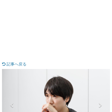
日本のコンテンツ産業やカルチャーに与えた影響を探る企
画です。
日本モバイルゲーム産業史
日本のモバイルゲーム史における主要なトピック・タイト
ルを網羅するほか、開発者へのインタビューや識者による
解説を掲載。約20年の歴史が一望できる決定版！
若ゲのいたり〜ゲームクリエイターの青春〜
『うつヌケ』『ペンと箸』等で知られるマンガ家・田中圭
一先生によるゲーム業界レポートマンガです。
なんでゲームは面白い？
ゲーム開発者・hamatsu氏がゲームの魅力を画面や操作の
記事へ戻る
具体的な形から解き明かしていく、硬派で骨太な評論連載
です。
ゲームが変えた日本語
「経験値」「裏技」「ラスボス」… ゲームにまつわる言葉
の起源や用法の変遷を、コンピューター文化史研究家・タ
イニーP氏が徹底調査。
カテゴリ
特集記事