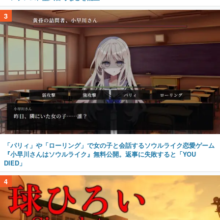
3
「パリィ」や「ローリング」で女の子と会話するソウルライク恋愛ゲーム
『小早川さんはソウルライク』無料公開。返事に失敗すると「YOU
DIED」
4