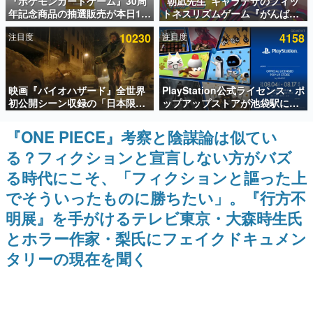
『ポケモンカードゲーム』30周
“朝凪先生”キャラデザのフィッ
年記念商品の抽選販売が本日12
トネスリズムゲーム『がんば
インタビュー
時より開始。拡張パック「30th
れ！チアリズム』Steamストア
注目度
10230
注目度
4158
CELEBRATION」のボックス
ページが公開。キャラクターの
連載・特集一覧
に、「プレミアムデッキセット
CVは陽向葵ゅかさん
エーフィ・ブラッキー」
「FUTURISTIC BOX」の計3商
殿堂入り記事
品
映画『バイオハザード』全世界
PlayStation公式ライセンス・ポ
SNS拡散数が数千以上！ ページビュー数万以上！ などな
ど。多くの人々に読まれた、電ファミ渾身の“殿堂入り”記
初公開シーン収録の「日本限
ップアップストアが池袋駅にて
事をまとめました。
定」予告映像が解禁。バイオの
期間限定で開催。夏のアパレル
日（8月10日）にあわせて、
や『ブラッドボーン』の新作ア
『ONE PIECE』考察と陰謀論は似てい
ゲームの企画書
「ラクーンシティ総合病院」へ
イテムが登場
名作ゲームクリエイターの方々に製作時のエピソードをお
る？フィクションと宣言しない方がバズ
行く配達人の姿が披露
聞きし、ヒットする企画（ゲーム）とは何か？を探ってい
きます。
る時代にこそ、「フィクションと謳った上
赫本
でそういったものに勝ちたい」。『行方不
この物語を解いてはいけない。『赫本』は、〈試験問題〉
明展』を手がけるテレビ東京・大森時生氏
の形をした短編ホラー小説集です。
とホラー作家・梨氏にフェイクドキュメン
新世代に訊く
タリーの現在を聞く
これからのデジタルゲーム市場を担う若きクリエイター達
の姿を追い、彼らのルーツと情熱を探っていきます。
ゲーム世代の作家たち
ゲームに多大な影響を受けた作家さんに取材し、ゲームが