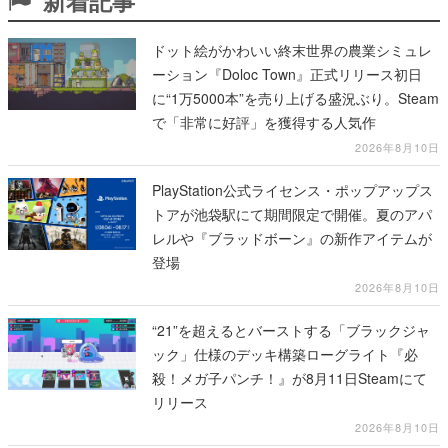
新着記事
ドット絵がかわいい終末世界の農業シミュレ
ーション『Doloc Town』正式リリース初日
に“1万5000本”を売り上げる盛況ぶり。Steam
で「非常に好評」を獲得する人気作
2026年8月10日
PlayStation公式ライセンス・ポップアップス
トアが池袋駅にて期間限定で開催。夏のアパ
レルや『ブラッドボーン』の新作アイテムが
登場
2026年8月10日
“21”を超えるとバーストする「ブラックジャ
ック」仕様のデッキ構築ローグライト『必
殺！メガ子パンチ！』が8月11日Steamにて
リリース
2026年8月10日