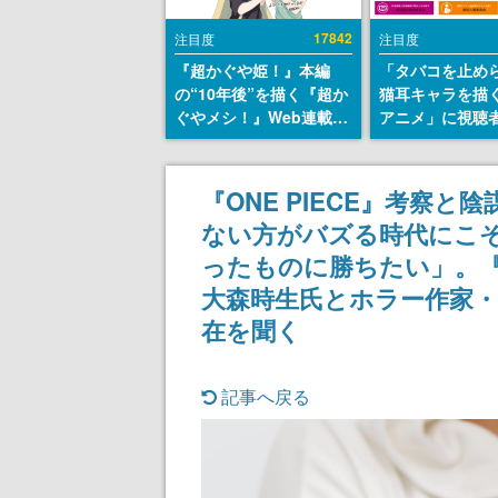
17842
注目度
注目度
『超かぐや姫！』本編
「タバコを止め
の“10年後”を描く『超か
猫耳キャラを描
ぐやメシ！』Web連載決
アニメ」に視聴
定。新たなWebマンガレ
から批判意見。
ーベル「ビビビコミッ
の使用と思しき
ク」にて特別話が掲載ス
めて、BPOが議
『ONE PIECE』考察
タート、あのお話には…
す
ない方がバズる時代にこ
まだ続きがある！
ったものに勝ちたい」。
大森時生氏とホラー作家
在を聞く
記事へ戻る