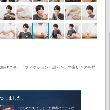
の時代こそ、「フィクションと謳った上で良いものを届
つしました。
“ぜんめつ”してしまった勇者パーティか