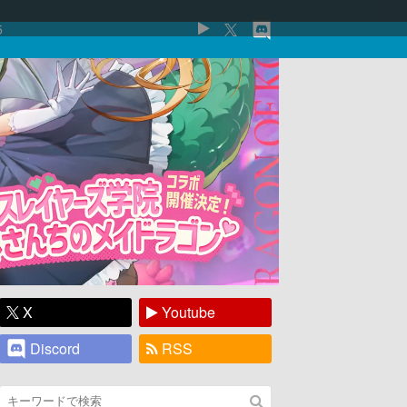
5
X
Youtube
Discord
RSS