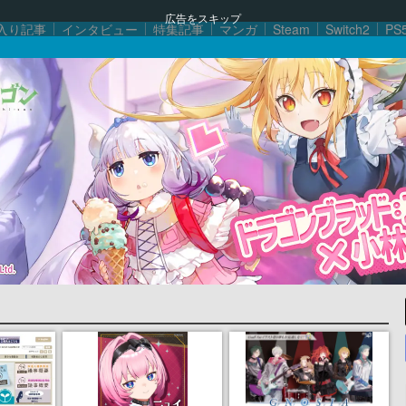
広告をスキップ
入り記事
インタビュー
特集記事
マンガ
Steam
Switch2
PS