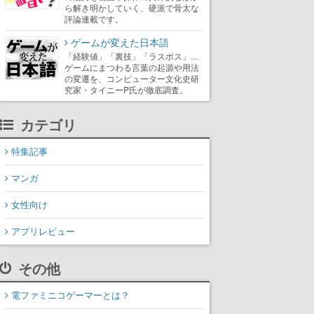
ら解き明かしていく、硬派で骨太な
評論連載です。
ゲームが変えた日本語
「経験値」「裏技」「ラスボス」…
ゲームにまつわる言葉の起源や用法
の変遷を、コンピューター文化史研
究家・タイニーP氏が徹底調査。
カテゴリ
特集記事
マンガ
女性向け
アプリレビュー
その他
電ファミニコゲーマーとは？