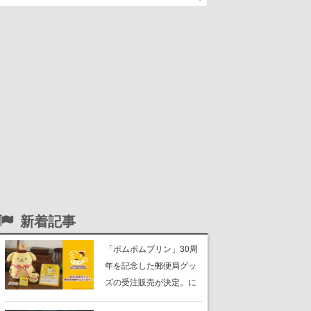
新着記事
「ポムポムプリン」30周
年を記念した郵便局グッ
ズの受注販売が決定。に
っこり笑顔の“もちもちク