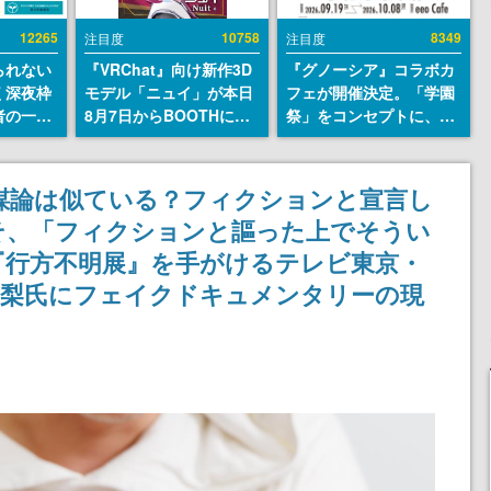
12265
10758
8349
注目度
注目度
られない
『VRChat』向け新作3D
『グノーシア』コラボカ
く深夜枠
モデル「ニュイ」が本日
フェが開催決定。「学園
者の一部
8月7日からBOOTHにて
祭」をコンセプトに、模
違法薬物
発売。瞳に光る星や感情
擬店やセツやSQ、ラキオ
描写も含
豊かな表情が、小悪魔か
たちが学祭バンドを楽し
論を交わ
わいい
む様子を切り取った新グ
と陰謀論は似ている？フィクションと宣言し
ッズが展開
そ、「フィクションと謳った上でそうい
『行方不明展』を手がけるテレビ東京・
・梨氏にフェイクドキュメンタリーの現