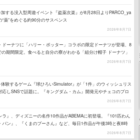
参加する没入型周遊イベント『盗薬次楽』が8月28日よりPARCO_ya
“薬”をめぐる約90分のサスペンス
2026年8月7日
・ドーナツに「ハリー・ポッター」コラボの限定ドーナツが登場、8
までの期間限定。食べると自分の寮がわかる「組分け帽子 ドーナツ」
ーツ ボックス」も
2026年8月7日
体験するゲーム『球ひろいSimulator』が「1件」のウィッシュリス
対応しSNSで話題に。『キングダム・カム』開発元やチェコのプロ
2026年8月7日
ラ』、ディズニーの名作10作品がABEMAに初登場。『101匹わん
・パン』、『くまのプーさん』など、毎日1作品が午後3時と夜8時
2026年8月7日