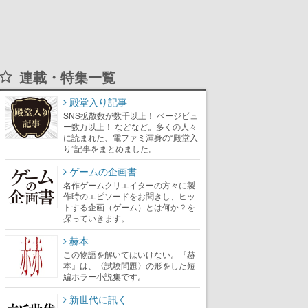
連載・特集一覧
殿堂入り記事
SNS拡散数が数千以上！ ページビュ
ー数万以上！ などなど。多くの人々
に読まれた、電ファミ渾身の“殿堂入
り”記事をまとめました。
ゲームの企画書
名作ゲームクリエイターの方々に製
作時のエピソードをお聞きし、ヒッ
トする企画（ゲーム）とは何か？を
探っていきます。
赫本
この物語を解いてはいけない。『赫
本』は、〈試験問題〉の形をした短
編ホラー小説集です。
新世代に訊く