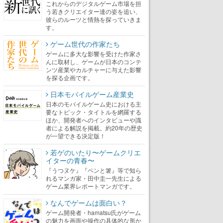
これからのデジタルゲーム市場を担
う若きクリエイター達の姿を追い、
彼らのルーツと情熱を探っていきま
す。
ゲーム世代の作家たち
ゲームに多大な影響を受けた作家さ
んに取材し、ゲームが日本のコンテ
ンツ産業やカルチャーに与えた影響
を探る企画です。
日本モバイルゲーム産業史
日本のモバイルゲーム史における主
要なトピック・タイトルを網羅する
ほか、開発者へのインタビューや識
者による解説を掲載。約20年の歴史
が一望できる決定版！
若ゲのいたり〜ゲームクリエ
イターの青春〜
『うつヌケ』『ペンと箸』等で知ら
れるマンガ家・田中圭一先生による
ゲーム業界レポートマンガです。
なんでゲームは面白い？
ゲーム開発者・hamatsu氏がゲーム
の魅力を画面や操作の具体的な形か