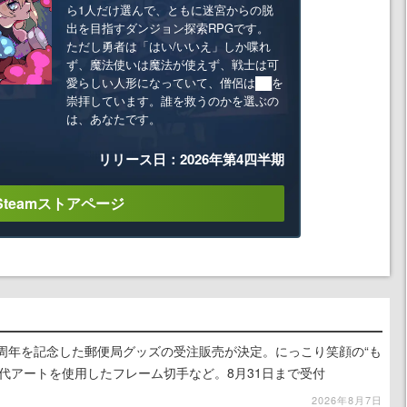
ら1人だけ選んで、ともに迷宮からの脱
出を目指すダンジョン探索RPGです。
ただし勇者は「はい/いいえ」しか喋れ
ず、魔法使いは魔法が使えず、戦士は可
愛らしい人形になっていて、僧侶は██を
崇拝しています。誰を救うのかを選ぶの
は、あなたです。
リリース日：2026年第4四半期
Steamストアページ
0周年を記念した郵便局グッズの受注販売が決定。にっこり笑顔の“も
代アートを使用したフレーム切手など。8月31日まで受付
2026年8月7日