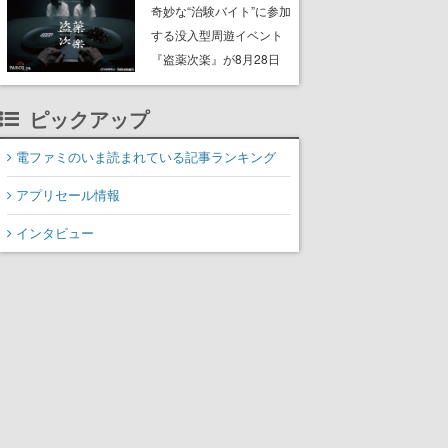
ッション”や歴代アートを
奇妙な“治験バイト”に参加
使用したフレーム切手な
する没入型周遊イベント
ど。8月31日まで受付
『盗薬次楽』が8月28日
よりPARCO_ya上野で開
催。正体不明の“薬”をめぐ
ピックアップ
る約90分のサスペンス
電ファミのいま読まれている記事ランキング
アプリセール情報
インタビュー