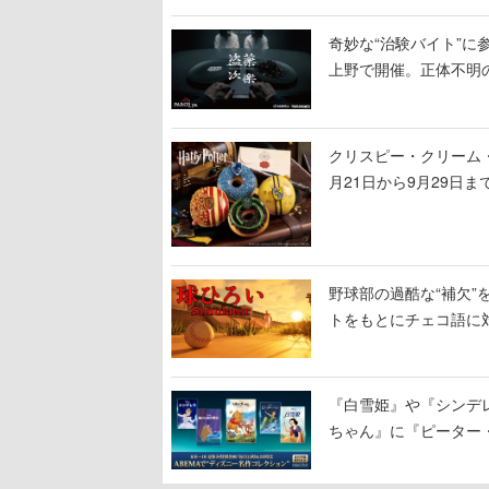
奇妙な“治験バイト”に
上野で開催。正体不明の
クリスピー・クリーム
月21日から9月29日
や4種セットの「ホグワ
野球部の過酷な“補欠”を
トをもとにチェコ語に
野球選手から称賛の声
『白雪姫』や『シンデレ
ちゃん』に『ピーター
に2回放送