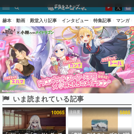
広告をスキップ
赫本
動画
殿堂入り記事
インタビュー
特集記事
マンガ
いま読まれている記事
ピックアップ
注目度
10065
注目度
5885
電ファミのいま読まれている記事ランキング
アプリセール情報