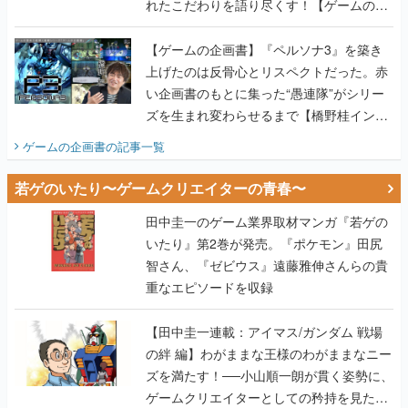
れたこだわりを語り尽くす！【ゲームの企
画書】
【ゲームの企画書】『ペルソナ3』を築き
上げたのは反骨心とリスペクトだった。赤
い企画書のもとに集った“愚連隊”がシリー
ズを生まれ変わらせるまで【橋野桂インタ
ビュー】
ゲームの企画書
の記事一覧
若ゲのいたり〜ゲームクリエイターの青春〜
田中圭一のゲーム業界取材マンガ『若ゲの
いたり』第2巻が発売。『ポケモン』田尻
智さん、『ゼビウス』遠藤雅伸さんらの貴
重なエピソードを収録
【田中圭一連載：アイマス/ガンダム 戦場
の絆 編】わがままな王様のわがままなニー
ズを満たす！──小山順一朗が貫く姿勢に、
ゲームクリエイターとしての矜持を見た