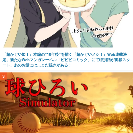
『超かぐや姫！』本編の“10年後”を描く『超かぐやメシ！』Web連載決
定。新たなWebマンガレーベル「ビビビコミック」にて特別話が掲載スタ
ート、あのお話には…まだ続きがある！
3