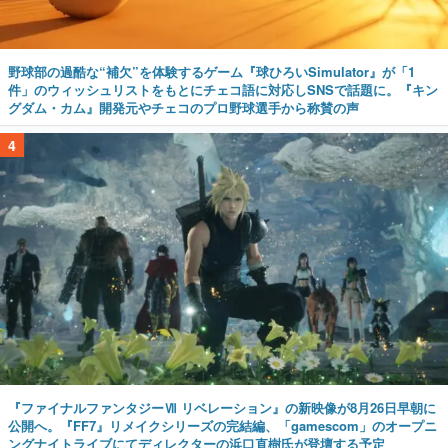
野球部の過酷な“補欠”を体験するゲーム『球ひろいSimulator』が「1
件」のウィッシュリストをもとにチェコ語に対応しSNSで話題に。『キン
グダム・カム』開発元やチェコのプロ野球選手から称賛の声
4
『ファイナルファンタジーⅦ リベレーション』の新映像が8月26日早朝に
公開へ。『FF7』リメイクシリーズの完結編、「gamescom」のオープニ
ングナイトライブにてディレクターの浜口直樹氏が登壇する予定