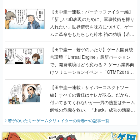
【若ゲのいたり最終回】
【田中圭一連載：バーチャファイター編】
「新しい3D表現のために、軍事技術を採り
入れたい」世界情勢を味方につけて、ゲー
ムに革命をもたらした鈴木 裕の功績【若ゲ
のいたり】
【田中圭一：若ゲのいたり】ゲーム開発統
合環境「Unreal Engine」最新バージョン
で、開発環境はどう変わる？ ゲーム業界向
けソリューションイベント「GTMF2019」
に行って、より理解を深めよう【PR】
【田中圭一連載：サイバーコネクトツー
編】すべての責任はオレが取る。だから、
付いてきてくれないか──男の熱意はチーム
解散の危機を救い、『.hack』成功の活路を
開く。業界の快男児・松山 洋に流れる血は
若ゲのいたり〜ゲームクリエイターの青春〜
の記事一覧
『少年ジャンプ』色だった【若ゲのいた
り】