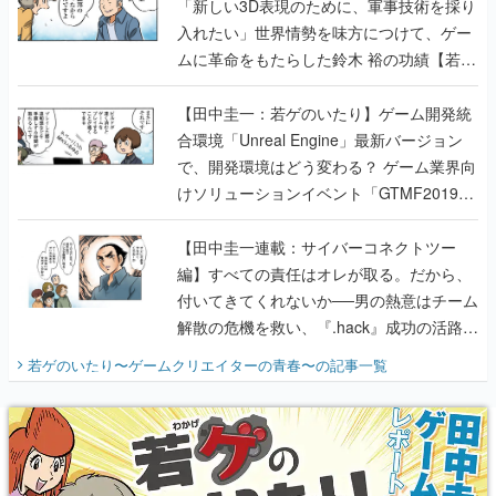
「新しい3D表現のために、軍事技術を採り
入れたい」世界情勢を味方につけて、ゲー
ムに革命をもたらした鈴木 裕の功績【若ゲ
のいたり】
【田中圭一：若ゲのいたり】ゲーム開発統
合環境「Unreal Engine」最新バージョン
で、開発環境はどう変わる？ ゲーム業界向
けソリューションイベント「GTMF2019」
に行って、より理解を深めよう【PR】
【田中圭一連載：サイバーコネクトツー
編】すべての責任はオレが取る。だから、
付いてきてくれないか──男の熱意はチーム
解散の危機を救い、『.hack』成功の活路を
開く。業界の快男児・松山 洋に流れる血は
若ゲのいたり〜ゲームクリエイターの青春〜
の記事一覧
『少年ジャンプ』色だった【若ゲのいた
り】