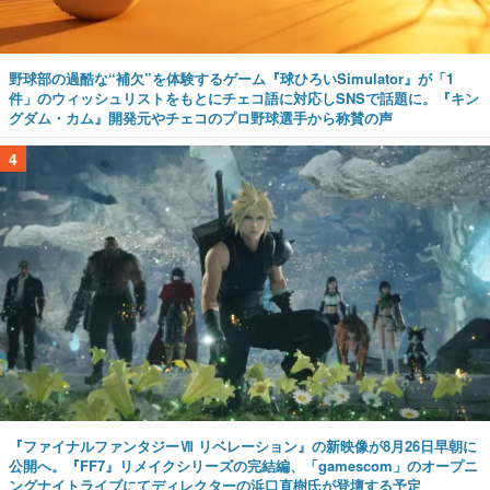
野球部の過酷な“補欠”を体験するゲーム『球ひろいSimulator』が「1
件」のウィッシュリストをもとにチェコ語に対応しSNSで話題に。『キン
グダム・カム』開発元やチェコのプロ野球選手から称賛の声
4
『ファイナルファンタジーⅦ リベレーション』の新映像が8月26日早朝に
公開へ。『FF7』リメイクシリーズの完結編、「gamescom」のオープニ
ングナイトライブにてディレクターの浜口直樹氏が登壇する予定