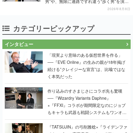
男”や、無限に通路ですれ違う“歩く男”を演じ
る河内大和氏の迫真の演技は必見
2026年8月8日
カテゴリーピックアップ
インタビュー
「現実より意味のある仮想世界を作る」
──『EVE Online』の生みの親が18年掲げ
続ける”クレイジーな宣言”は、比喩ではな
く本気だった
作り込みのすさまじさにコラボ先も驚嘆
──『Wizardry Variants Daphne』
×『FFXI』コラボが期間限定なのにジョブ
もキャラも武器も戦闘システムもワンオフ
で作り込まれた理由を両ディレクターに聞
く
『TATSUJIN』の弓削雅稔×『ライデンファ