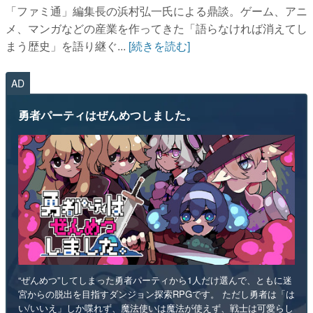
「ファミ通」編集長の浜村弘一氏による鼎談。ゲーム、アニ
メ、マンガなどの産業を作ってきた「語らなければ消えてし
まう歴史」を語り継ぐ...
[続きを読む]
AD
勇者パーティはぜんめつしました。
“ぜんめつ”してしまった勇者パーティから1人だけ選んで、ともに迷
宮からの脱出を目指すダンジョン探索RPGです。 ただし勇者は「は
い/いいえ」しか喋れず、魔法使いは魔法が使えず、戦士は可愛らし