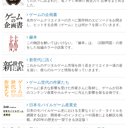
くの人々に読まれた、電ファミ渾身の“殿堂入り”記事をまとめま
した。
ゲームの企画書
名作ゲームクリエイターの方々に製作時のエピソードをお聞き
し、ヒットする企画（ゲーム）とは何か？を探っていきます。
赫本
この物語を解いてはいけない。『赫本』は、〈試験問題〉の形
をした短編ホラー小説集です。
新世代に訊く
これからのデジタルゲーム市場を担う若きクリエイター達の姿
を追い、彼らのルーツと情熱を探っていきます。
ゲーム世代の作家たち
ゲームに多大な影響を受けた作家さんに取材し、ゲームが日本
のコンテンツ産業やカルチャーに与えた影響を探る企画です。
日本モバイルゲーム産業史
日本のモバイルゲーム史における主要なトピック・タイトルを
網羅するほか、開発者へのインタビューや識者による解説を掲
載。約20年の歴史が一望できる決定版！