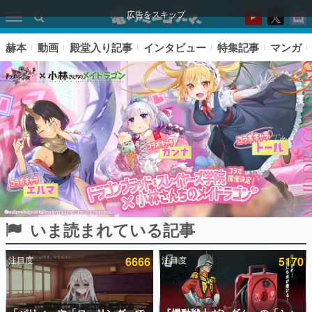
広告をスキップ
赫本
動画
殿堂入り記事
インタビュー
特集記事
マンガ
いま読まれている記事
ピックアップ
注目度
6666
注目度
5170
電ファミのいま読まれている記事ランキング
アプリセール情報