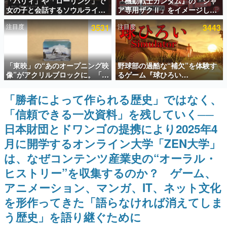
「パリィ」や「ローリング」で
『機動戦士ガンダム』の「シャ
女の子と会話するソウルライク
ア専用ザクⅡ」をイメージした
インタビュー
恋愛ゲーム『小早川さんはソウ
散水ホースリールが予約開始。
注目度
3531
注目度
3443
ルライク』無料公開。返事に失
本体にはシャアのパーソナルマ
連載・特集一覧
敗すると「YOU DIED」
ークやジオン公国軍のエンブレ
ム、型式番号などを配置
殿堂入り記事
「東映」の“あのオープニング映
野球部の過酷な“補欠”を体験す
SNS拡散数が数千以上！ ページビュー数万以上！ などな
ど。多くの人々に読まれた、電ファミ渾身の“殿堂入り”記
像”がアクリルブロックに。「東
るゲーム『球ひろい
事をまとめました。
映ヒストリカル グッズコレクシ
Simulator』が「1件」のウィッ
ョン」が8月下旬より発売
シュリストをもとにチェコ語に
「勝者によって作られる歴史」ではなく、
ゲームの企画書
対応しSNSで話題に。『キング
名作ゲームクリエイターの方々に製作時のエピソードをお
「信頼できる一次資料」を残していく──
ダム・カム』開発元やチェコの
聞きし、ヒットする企画（ゲーム）とは何か？を探ってい
プロ野球選手から称賛の声
きます。
日本財団とドワンゴの提携により2025年4
赫本
月に開学するオンライン大学「ZEN大学」
この物語を解いてはいけない。『赫本』は、〈試験問題〉
は、なぜコンテンツ産業史の“オーラル・
の形をした短編ホラー小説集です。
ヒストリー”を収集するのか？ ゲーム、
新世代に訊く
アニメーション、マンガ、IT、ネット文化
これからのデジタルゲーム市場を担う若きクリエイター達
の姿を追い、彼らのルーツと情熱を探っていきます。
を形作ってきた「語らなければ消えてしま
う歴史」を語り継ぐために
ゲーム世代の作家たち
ゲームに多大な影響を受けた作家さんに取材し、ゲームが