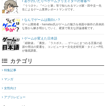
若ゲのいたり〜ゲームクリエイターの青春〜
『うつヌケ』『ペンと箸』等で知られるマンガ家・田中圭一先
生によるゲーム業界レポートマンガです。
なんでゲームは面白い？
ゲーム開発者・hamatsu氏がゲームの魅力を画面や操作の具体的
な形から解き明かしていく、硬派で骨太な評論連載です。
ゲームが変えた日本語
「経験値」「裏技」「ラスボス」… ゲームにまつわる言葉の起
源や用法の変遷を、コンピューター文化史研究家・タイニーP氏
が徹底調査。
カテゴリ
特集記事
マンガ
女性向け
アプリレビュー