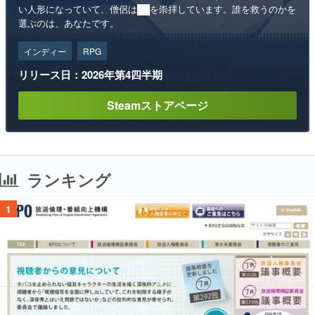
い人形になっていて、僧侶は██を崇拝しています。誰を救うのかを
選ぶのは、あなたです。
インディー
RPG
リリース日：2026年第4四半期
Steamストアページ
ランキング
1