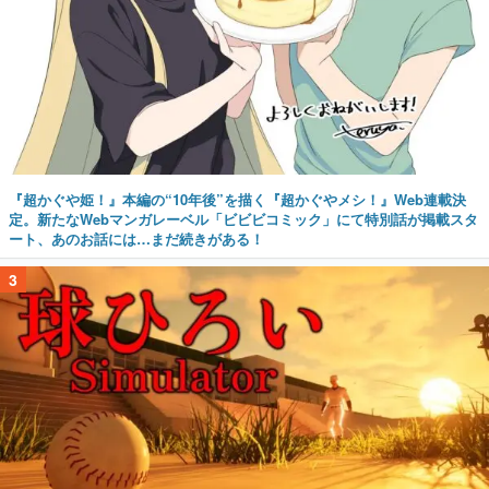
『超かぐや姫！』本編の“10年後”を描く『超かぐやメシ！』Web連載決
定。新たなWebマンガレーベル「ビビビコミック」にて特別話が掲載スタ
ート、あのお話には…まだ続きがある！
3