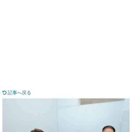
日本のコンテンツ産業やカルチャーに与えた影響を探る企
画です。
日本モバイルゲーム産業史
日本のモバイルゲーム史における主要なトピック・タイト
ルを網羅するほか、開発者へのインタビューや識者による
解説を掲載。約20年の歴史が一望できる決定版！
若ゲのいたり〜ゲームクリエイターの青春〜
『うつヌケ』『ペンと箸』等で知られるマンガ家・田中圭
一先生によるゲーム業界レポートマンガです。
なんでゲームは面白い？
ゲーム開発者・hamatsu氏がゲームの魅力を画面や操作の
具体的な形から解き明かしていく、硬派で骨太な評論連載
です。
ゲームが変えた日本語
記事へ戻る
「経験値」「裏技」「ラスボス」… ゲームにまつわる言葉
の起源や用法の変遷を、コンピューター文化史研究家・タ
イニーP氏が徹底調査。
カテゴリ
特集記事