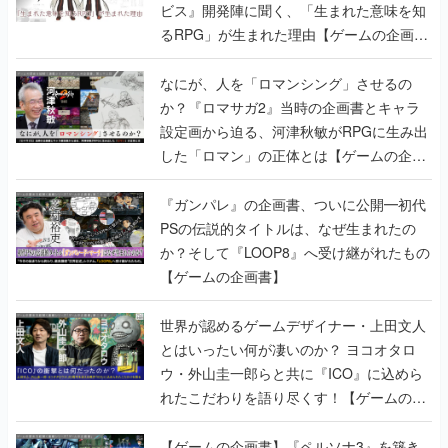
ビス』開発陣に聞く、「生まれた意味を知
るRPG」が生まれた理由【ゲームの企画
書】
なにが、人を「ロマンシング」させるの
か？『ロマサガ2』当時の企画書とキャラ
設定画から迫る、河津秋敏がRPGに生み出
した「ロマン」の正体とは【ゲームの企画
書】
『ガンパレ』の企画書、ついに公開━初代
PSの伝説的タイトルは、なぜ生まれたの
か？そして『LOOP8』へ受け継がれたもの
【ゲームの企画書】
世界が認めるゲームデザイナー・上田文人
とはいったい何が凄いのか？ ヨコオタロ
ウ・外山圭一郎らと共に『ICO』に込めら
れたこだわりを語り尽くす！【ゲームの企
画書】
【ゲームの企画書】『ペルソナ3』を築き