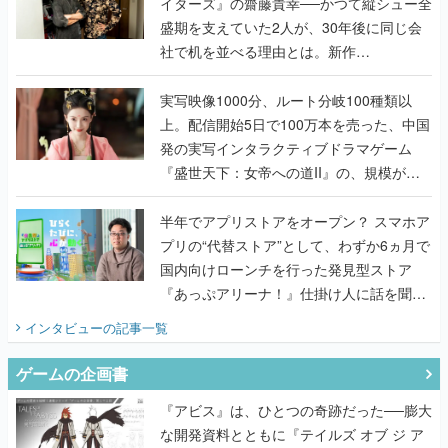
イターズ』の齋藤貴幸──かつて縦シュー全
盛期を支えていた2人が、30年後に同じ会
社で机を並べる理由とは。新作
『TATSUJIN EXTREME』で初タッグを組
んだレジェンド2人に訊く開発秘話
実写映像1000分、ルート分岐100種類以
上。配信開始5日で100万本を売った、中国
発の実写インタラクティブドラマゲーム
『盛世天下：女帝への道II』の、規模が違
うこだわりをプロデューサーに聞いた
半年でアプリストアをオープン？ スマホア
プリの“代替ストア”として、わずか6ヵ月で
国内向けローンチを行った発見型ストア
『あっぷアリーナ！』仕掛け人に話を聞い
てみた
インタビュー
の記事一覧
ゲームの企画書
『アビス』は、ひとつの奇跡だった──膨大
な開発資料とともに『テイルズ オブ ジ ア