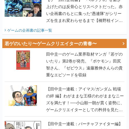
上げたのは反骨心とリスペクトだった。赤
い企画書のもとに集った“愚連隊”がシリー
ズを生まれ変わらせるまで【橋野桂インタ
ビュー】
ゲームの企画書
の記事一覧
若ゲのいたり〜ゲームクリエイターの青春〜
田中圭一のゲーム業界取材マンガ『若ゲの
いたり』第2巻が発売。『ポケモン』田尻
智さん、『ゼビウス』遠藤雅伸さんらの貴
重なエピソードを収録
【田中圭一連載：アイマス/ガンダム 戦場
の絆 編】わがままな王様のわがままなニー
ズを満たす！──小山順一朗が貫く姿勢に、
ゲームクリエイターとしての矜持を見た
【若ゲのいたり最終回】
【田中圭一連載：バーチャファイター編】