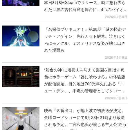
本日8月8日Steamでリリース。時に忘れ去ら
れた世界の古代洞窟を舞台に、4つのバイオー
ムを探索しながら脱出を目指す
2026年8月8日
『名探偵プリキュア！』第28話「謎の怪盗デ
ッチ・アゲイン」先行カット解禁。泣きぼく
ろにモノクル、ミステリアスな姿が映し出さ
れた場面も
2026年8月8日
“船倉の神”に培養肉を与えて楽園を目指す異
色のホラーゲーム『器に喰わせろ』の体験版
が配信開始。目的地は700光年先にある「ニ
ューエデン」、不燃の管理者としてクローン
人間を増やし、加工して神に捧げる
2026年8月8日
映画『８番出口』が地上波で初放送が決定。
金曜ロードショーにて8月28日21時より放送
される予定。二宮和也氏が演じる主人公“迷う