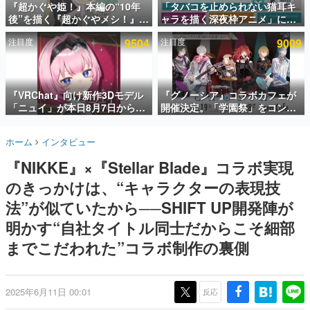
『超かぐや姫！』本編の“10年
「タバコを止められない猫耳キ
後”を描く『超かぐやメシ！』
ャラを描く深夜枠アニメ」に視
インタビュー
Web連載決定。新たなWebマン
聴者の一部から批判意見。違法
注目度
9504
注目度
9009
ガレーベル「ビビビコミック」
薬物の使用と思しき描写も含め
連載・特集一覧
にて特別話が掲載スタート、あ
て、BPOが議論を交わす
のお話には…まだ続きがある！
殿堂入り記事
SNS拡散数が数千以上！ ページビュー数万以上！ などな
『VRChat』向け新作3Dモデル
『グノーシア』コラボカフェが
ど。多くの人々に読まれた、電ファミ渾身の“殿堂入り”記
「ニュイ」が本日8月7日から
開催決定。「学園祭」をコンセ
事をまとめました。
BOOTHにて発売。瞳に光る星
プトに、模擬店やセツやSQ、ラ
や感情豊かな表情が、小悪魔か
キオたちが学祭バンドを楽しむ
ゲームの企画書
ホーム
インタビュー
わいい
様子を切り取った新グッズが展
名作ゲームクリエイターの方々に製作時のエピソードをお
聞きし、ヒットする企画（ゲーム）とは何か？を探ってい
開
『NIKKE』×『Stellar Blade』コラボ実現
きます。
のきっかけは、“キャラクターの表現技
赫本
この物語を解いてはいけない。『赫本』は、〈試験問題〉
法”が似ていたから──SHIFT UP開発陣が
の形をした短編ホラー小説集です。
明かす“自社タイトル同士だからこそ細部
までこだわれた”コラボ制作の裏側
新世代に訊く
これからのデジタルゲーム市場を担う若きクリエイター達
の姿を追い、彼らのルーツと情熱を探っていきます。
2025年6月11日 00:01
反応
ゲーム世代の作家たち
ゲームに多大な影響を受けた作家さんに取材し、ゲームが