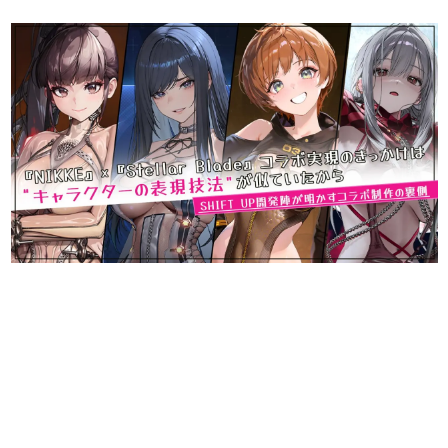
日本のコンテンツ産業やカルチャーに与えた影響を探る企
画です。
日本モバイルゲーム産業史
日本のモバイルゲーム史における主要なトピック・タイト
ルを網羅するほか、開発者へのインタビューや識者による
解説を掲載。約20年の歴史が一望できる決定版！
若ゲのいたり〜ゲームクリエイターの青春〜
『うつヌケ』『ペンと箸』等で知られるマンガ家・田中圭
一先生によるゲーム業界レポートマンガです。
なんでゲームは面白い？
ゲーム開発者・hamatsu氏がゲームの魅力を画面や操作の
具体的な形から解き明かしていく、硬派で骨太な評論連載
です。
ゲームが変えた日本語
「経験値」「裏技」「ラスボス」… ゲームにまつわる言葉
の起源や用法の変遷を、コンピューター文化史研究家・タ
イニーP氏が徹底調査。
カテゴリ
特集記事