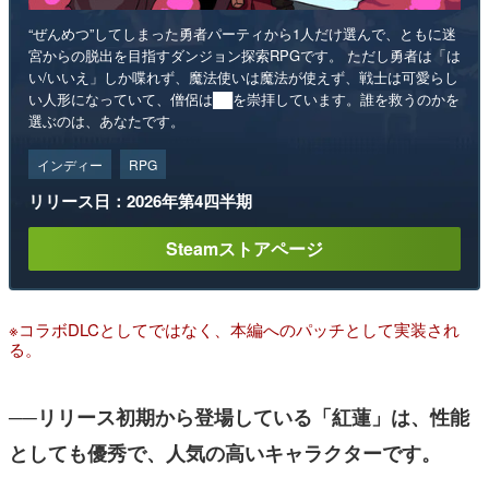
“ぜんめつ”してしまった勇者パーティから1人だけ選んで、ともに迷
宮からの脱出を目指すダンジョン探索RPGです。 ただし勇者は「は
い/いいえ」しか喋れず、魔法使いは魔法が使えず、戦士は可愛らし
い人形になっていて、僧侶は██を崇拝しています。誰を救うのかを
選ぶのは、あなたです。
インディー
RPG
リリース日：2026年第4四半期
Steamストアページ
※コラボDLCとしてではなく、本編へのパッチとして実装され
る。
──リリース初期から登場している「紅蓮」は、性能
としても優秀で、人気の高いキャラクターです。