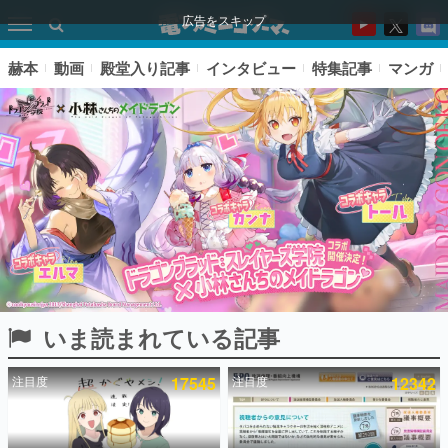
広告をスキップ
赫本
動画
殿堂入り記事
インタビュー
特集記事
マンガ
いま読まれている記事
ピックアップ
注目度
17545
注目度
12342
電ファミのいま読まれている記事ランキング
アプリセール情報