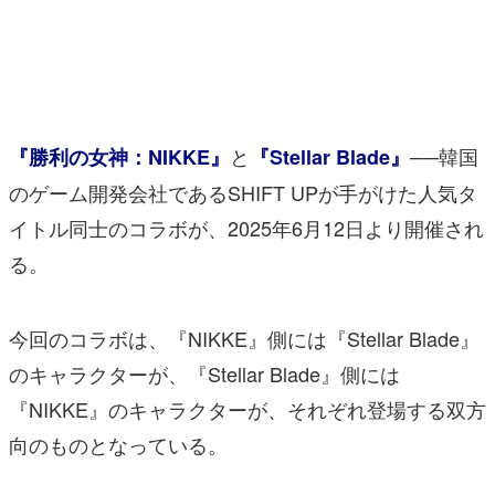
マンガ
女性向け
アプリレビュー
と
──韓国
『勝利の女神：NIKKE』
『Stellar Blade』
その他
のゲーム開発会社であるSHIFT UPが手がけた人気タ
イトル同士のコラボが、2025年6月12日より開催され
電ファミニコゲーマーとは？
る。
運営：株式会社マレ
今回のコラボは、『NIKKE』側には『Stellar Blade』
のキャラクターが、『Stellar Blade』側には
『NIKKE』のキャラクターが、それぞれ登場する双方
向のものとなっている。