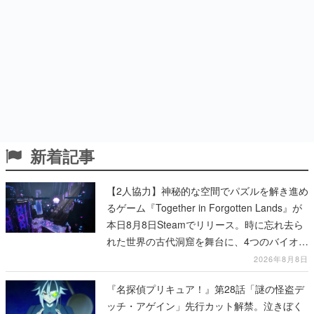
新着記事
【2人協力】神秘的な空間でパズルを解き進め
るゲーム『Together in Forgotten Lands』が
本日8月8日Steamでリリース。時に忘れ去ら
れた世界の古代洞窟を舞台に、4つのバイオー
ムを探索しながら脱出を目指す
2026年8月8日
『名探偵プリキュア！』第28話「謎の怪盗デ
ッチ・アゲイン」先行カット解禁。泣きぼく