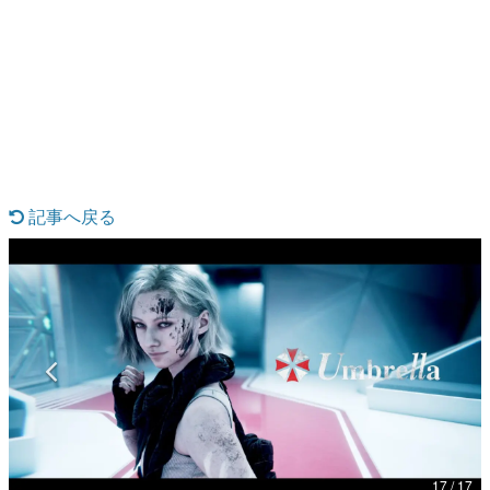
日本のコンテンツ産業やカルチャーに与えた影響を探る企
画です。
日本モバイルゲーム産業史
日本のモバイルゲーム史における主要なトピック・タイト
ルを網羅するほか、開発者へのインタビューや識者による
解説を掲載。約20年の歴史が一望できる決定版！
若ゲのいたり〜ゲームクリエイターの青春〜
『うつヌケ』『ペンと箸』等で知られるマンガ家・田中圭
一先生によるゲーム業界レポートマンガです。
記事へ戻る
なんでゲームは面白い？
ゲーム開発者・hamatsu氏がゲームの魅力を画面や操作の
具体的な形から解き明かしていく、硬派で骨太な評論連載
です。
ゲームが変えた日本語
「経験値」「裏技」「ラスボス」… ゲームにまつわる言葉
の起源や用法の変遷を、コンピューター文化史研究家・タ
イニーP氏が徹底調査。
カテゴリ
17 / 17
特集記事