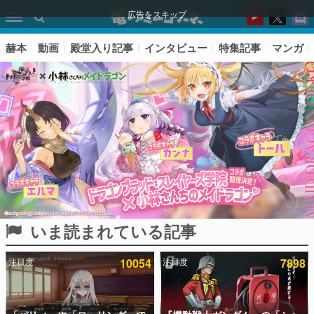
広告をスキップ
赫本
動画
殿堂入り記事
インタビュー
特集記事
マンガ
いま読まれている記事
ピックアップ
注目度
10054
注目度
7898
電ファミのいま読まれている記事ランキング
アプリセール情報