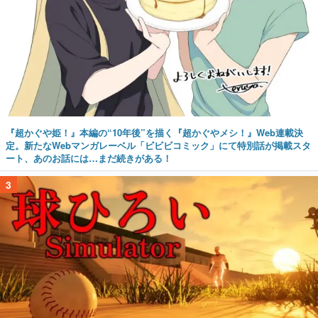
『超かぐや姫！』本編の“10年後”を描く『超かぐやメシ！』Web連載決
定。新たなWebマンガレーベル「ビビビコミック」にて特別話が掲載スタ
ート、あのお話には…まだ続きがある！
3