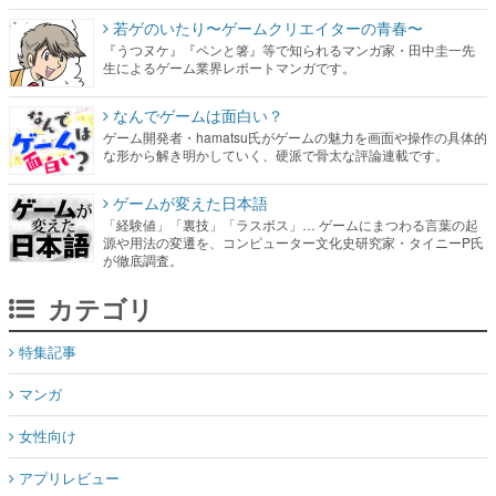
若ゲのいたり〜ゲームクリエイターの青春〜
『うつヌケ』『ペンと箸』等で知られるマンガ家・田中圭一先
生によるゲーム業界レポートマンガです。
なんでゲームは面白い？
ゲーム開発者・hamatsu氏がゲームの魅力を画面や操作の具体的
な形から解き明かしていく、硬派で骨太な評論連載です。
ゲームが変えた日本語
「経験値」「裏技」「ラスボス」… ゲームにまつわる言葉の起
源や用法の変遷を、コンピューター文化史研究家・タイニーP氏
が徹底調査。
カテゴリ
特集記事
マンガ
女性向け
アプリレビュー