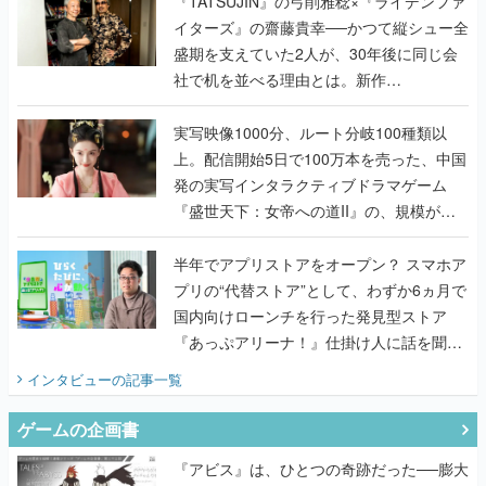
『TATSUJIN』の弓削雅稔×『ライデンファ
イターズ』の齋藤貴幸──かつて縦シュー全
盛期を支えていた2人が、30年後に同じ会
社で机を並べる理由とは。新作
『TATSUJIN EXTREME』で初タッグを組
んだレジェンド2人に訊く開発秘話
実写映像1000分、ルート分岐100種類以
上。配信開始5日で100万本を売った、中国
発の実写インタラクティブドラマゲーム
『盛世天下：女帝への道II』の、規模が違
うこだわりをプロデューサーに聞いた
半年でアプリストアをオープン？ スマホア
プリの“代替ストア”として、わずか6ヵ月で
国内向けローンチを行った発見型ストア
『あっぷアリーナ！』仕掛け人に話を聞い
てみた
インタビュー
の記事一覧
ゲームの企画書
『アビス』は、ひとつの奇跡だった──膨大