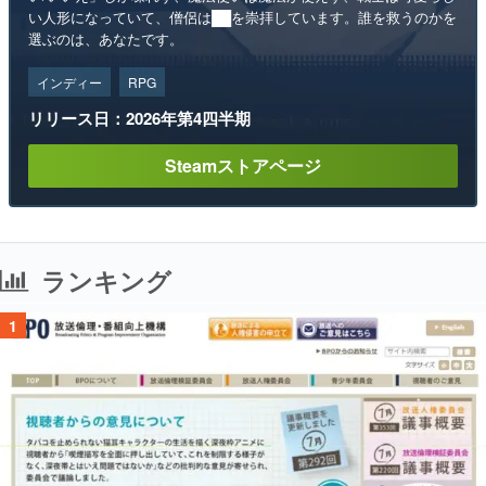
い人形になっていて、僧侶は██を崇拝しています。誰を救うのかを
選ぶのは、あなたです。
インディー
RPG
リリース日：2026年第4四半期
Steamストアページ
ランキング
1