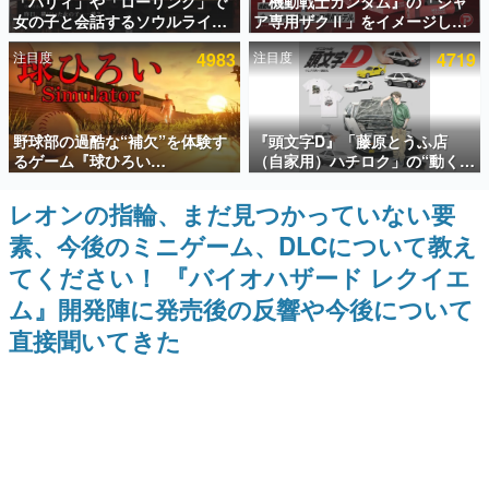
「パリィ」や「ローリング」で
『機動戦士ガンダム』の「シャ
女の子と会話するソウルライク
ア専用ザクⅡ」をイメージした
インタビュー
恋愛ゲーム『小早川さんはソウ
散水ホースリールが予約開始。
注目度
4983
注目度
4719
ルライク』無料公開。返事に失
本体にはシャアのパーソナルマ
連載・特集一覧
敗すると「YOU DIED」
ークやジオン公国軍のエンブレ
ム、型式番号などを配置
殿堂入り記事
野球部の過酷な“補欠”を体験す
『頭文字D』「藤原とうふ店
SNS拡散数が数千以上！ ページビュー数万以上！ などな
ど。多くの人々に読まれた、電ファミ渾身の“殿堂入り”記
るゲーム『球ひろい
（自家用）ハチロク」の“動くテ
事をまとめました。
Simulator』が「1件」のウィッ
ィッシュケース”が買えるポップ
シュリストをもとにチェコ語に
アップショップが開催へ。マン
レオンの指輪、まだ見つかっていない要
ゲームの企画書
対応しSNSで話題に。『キング
ガの舞台である群馬の「イオン
名作ゲームクリエイターの方々に製作時のエピソードをお
素、今後のミニゲーム、DLCについて教え
ダム・カム』開発元やチェコの
モール高崎」にて、8月11日か
聞きし、ヒットする企画（ゲーム）とは何か？を探ってい
プロ野球選手から称賛の声
ら8月20日までの期間限定で開
きます。
てください！ 『バイオハザード レクイエ
催予定
赫本
ム』開発陣に発売後の反響や今後について
この物語を解いてはいけない。『赫本』は、〈試験問題〉
直接聞いてきた
の形をした短編ホラー小説集です。
新世代に訊く
これからのデジタルゲーム市場を担う若きクリエイター達
の姿を追い、彼らのルーツと情熱を探っていきます。
ゲーム世代の作家たち
ゲームに多大な影響を受けた作家さんに取材し、ゲームが