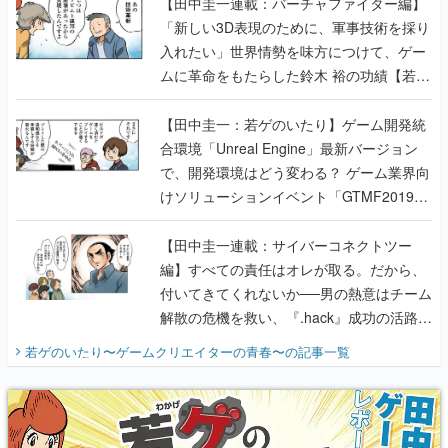
【田中圭一連載：バーチャファイター編】
「新しい3D表現のために、軍事技術を採り
入れたい」世界情勢を味方につけて、ゲー
ムに革命をもたらした鈴木 裕の功績【若ゲ
のいたり】
【田中圭一：若ゲのいたり】ゲーム開発統
合環境「Unreal Engine」最新バージョン
で、開発環境はどう変わる？ ゲーム業界向
けソリューションイベント「GTMF2019」
に行って、より理解を深めよう【PR】
【田中圭一連載：サイバーコネクトツー
編】すべての責任はオレが取る。だから、
付いてきてくれないか──男の熱意はチーム
解散の危機を救い、『.hack』成功の活路を
開く。業界の快男児・松山 洋に流れる血は
若ゲのいたり〜ゲームクリエイターの青春〜
の記事一覧
『少年ジャンプ』色だった【若ゲのいた
り】