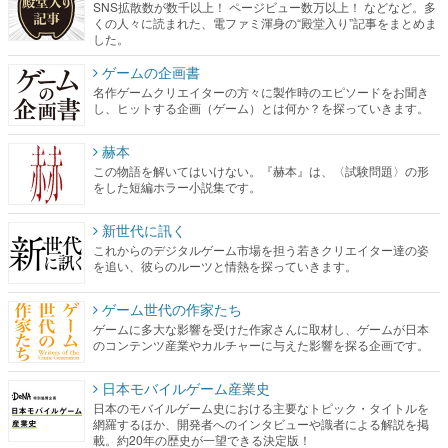
SNS拡散数が数千以上！ ページビュー数万以上！ などなど。多
くの人々に読まれた、電ファミ渾身の“殿堂入り”記事をまとめま
した。
ゲームの企画書
名作ゲームクリエイターの方々に製作時のエピソードをお聞き
し、ヒットする企画（ゲーム）とは何か？を探っていきます。
赫本
この物語を解いてはいけない。『赫本』は、〈試験問題〉の形
をした短編ホラー小説集です。
新世代に訊く
これからのデジタルゲーム市場を担う若きクリエイター達の姿
を追い、彼らのルーツと情熱を探っていきます。
ゲーム世代の作家たち
ゲームに多大な影響を受けた作家さんに取材し、ゲームが日本
のコンテンツ産業やカルチャーに与えた影響を探る企画です。
日本モバイルゲーム産業史
日本のモバイルゲーム史における主要なトピック・タイトルを
網羅するほか、開発者へのインタビューや識者による解説を掲
載。約20年の歴史が一望できる決定版！