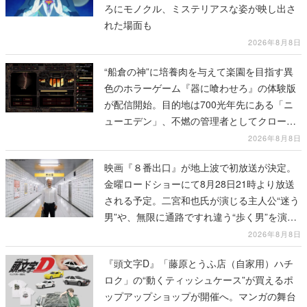
ろにモノクル、ミステリアスな姿が映し出さ
れた場面も
2026年8月8日
“船倉の神”に培養肉を与えて楽園を目指す異
色のホラーゲーム『器に喰わせろ』の体験版
が配信開始。目的地は700光年先にある「ニ
ューエデン」、不燃の管理者としてクローン
人間を増やし、加工して神に捧げる
2026年8月8日
映画『８番出口』が地上波で初放送が決定。
金曜ロードショーにて8月28日21時より放送
される予定。二宮和也氏が演じる主人公“迷う
男”や、無限に通路ですれ違う“歩く男”を演じ
る河内大和氏の迫真の演技は必見
2026年8月8日
『頭文字D』「藤原とうふ店（自家用）ハチ
ロク」の“動くティッシュケース”が買えるポ
ップアップショップが開催へ。マンガの舞台