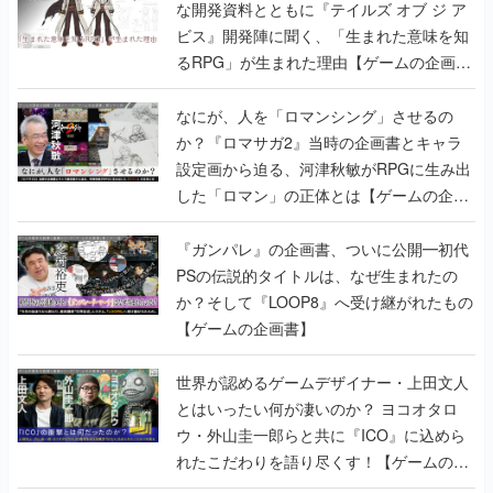
な開発資料とともに『テイルズ オブ ジ ア
ビス』開発陣に聞く、「生まれた意味を知
るRPG」が生まれた理由【ゲームの企画
書】
なにが、人を「ロマンシング」させるの
か？『ロマサガ2』当時の企画書とキャラ
設定画から迫る、河津秋敏がRPGに生み出
した「ロマン」の正体とは【ゲームの企画
書】
『ガンパレ』の企画書、ついに公開━初代
PSの伝説的タイトルは、なぜ生まれたの
か？そして『LOOP8』へ受け継がれたもの
【ゲームの企画書】
世界が認めるゲームデザイナー・上田文人
とはいったい何が凄いのか？ ヨコオタロ
ウ・外山圭一郎らと共に『ICO』に込めら
れたこだわりを語り尽くす！【ゲームの企
画書】