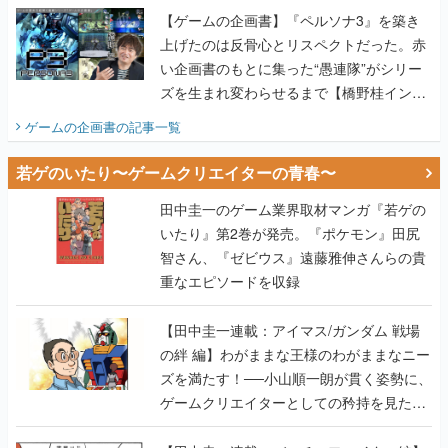
【ゲームの企画書】『ペルソナ3』を築き
上げたのは反骨心とリスペクトだった。赤
い企画書のもとに集った“愚連隊”がシリー
ズを生まれ変わらせるまで【橋野桂インタ
ビュー】
ゲームの企画書
の記事一覧
若ゲのいたり〜ゲームクリエイターの青春〜
田中圭一のゲーム業界取材マンガ『若ゲの
いたり』第2巻が発売。『ポケモン』田尻
智さん、『ゼビウス』遠藤雅伸さんらの貴
重なエピソードを収録
【田中圭一連載：アイマス/ガンダム 戦場
の絆 編】わがままな王様のわがままなニー
ズを満たす！──小山順一朗が貫く姿勢に、
ゲームクリエイターとしての矜持を見た
【若ゲのいたり最終回】