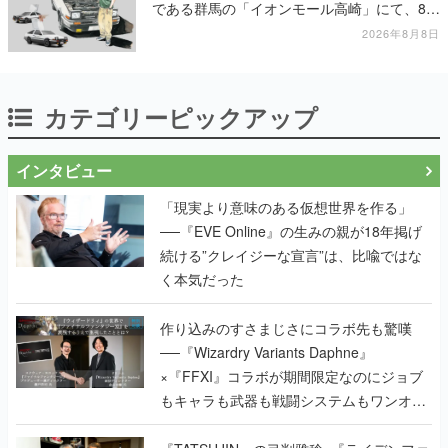
である群馬の「イオンモール高崎」にて、8月
11日から8月20日までの期間限定で開催予定
2026年8月8日
カテゴリーピックアップ
インタビュー
「現実より意味のある仮想世界を作る」
──『EVE Online』の生みの親が18年掲げ
続ける”クレイジーな宣言”は、比喩ではな
く本気だった
作り込みのすさまじさにコラボ先も驚嘆
──『Wizardry Variants Daphne』
×『FFXI』コラボが期間限定なのにジョブ
もキャラも武器も戦闘システムもワンオフ
で作り込まれた理由を両ディレクターに聞
く