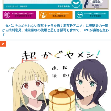
「タバコを止められない猫耳キャラを描く深夜枠アニメ」に視聴者の一部
から批判意見。違法薬物の使用と思しき描写も含めて、BPOが議論を交わ
す
2