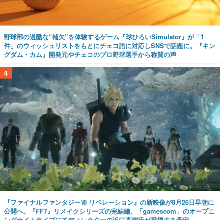
野球部の過酷な“補欠”を体験するゲーム『球ひろいSimulator』が「1
件」のウィッシュリストをもとにチェコ語に対応しSNSで話題に。『キン
グダム・カム』開発元やチェコのプロ野球選手から称賛の声
4
『ファイナルファンタジーⅦ リベレーション』の新映像が8月26日早朝に
公開へ。『FF7』リメイクシリーズの完結編、「gamescom」のオープニ
ングナイトライブにてディレクターの浜口直樹氏が登壇する予定