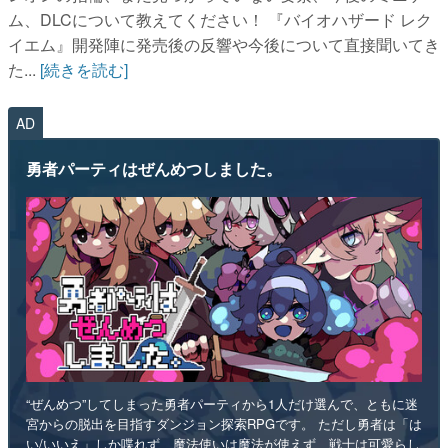
ム、DLCについて教えてください！ 『バイオハザード レク
イエム』開発陣に発売後の反響や今後について直接聞いてき
た...
[続きを読む]
AD
勇者パーティはぜんめつしました。
“ぜんめつ”してしまった勇者パーティから1人だけ選んで、ともに迷
宮からの脱出を目指すダンジョン探索RPGです。 ただし勇者は「は
い/いいえ」しか喋れず、魔法使いは魔法が使えず、戦士は可愛らし