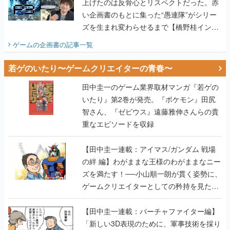
上げたのは反骨心とリスペクトだった。赤
い企画書のもとに集った“愚連隊”がシリー
ズを生まれ変わらせるまで【橋野桂インタ
ビュー】
ゲームの企画書
の記事一覧
若ゲのいたり〜ゲームクリエイターの青春〜
田中圭一のゲーム業界取材マンガ『若ゲの
いたり』第2巻が発売。『ポケモン』田尻
智さん、『ゼビウス』遠藤雅伸さんらの貴
重なエピソードを収録
【田中圭一連載：アイマス/ガンダム 戦場
の絆 編】わがままな王様のわがままなニー
ズを満たす！──小山順一朗が貫く姿勢に、
ゲームクリエイターとしての矜持を見た
【若ゲのいたり最終回】
【田中圭一連載：バーチャファイター編】
「新しい3D表現のために、軍事技術を採り