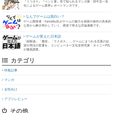
『うつヌケ』『ペンと箸』等で知られるマンガ家・田中圭一先
生によるゲーム業界レポートマンガです。
なんでゲームは面白い？
ゲーム開発者・hamatsu氏がゲームの魅力を画面や操作の具体的
な形から解き明かしていく、硬派で骨太な評論連載です。
ゲームが変えた日本語
「経験値」「裏技」「ラスボス」… ゲームにまつわる言葉の起
源や用法の変遷を、コンピューター文化史研究家・タイニーP氏
が徹底調査。
カテゴリ
特集記事
マンガ
女性向け
アプリレビュー
その他