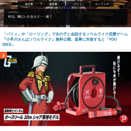
「パリィ」や「ローリング」で女の子と会話するソウルライク恋愛ゲーム
『小早川さんはソウルライク』無料公開。返事に失敗すると「YOU
DIED」
2