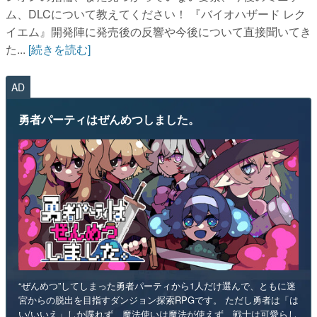
ム、DLCについて教えてください！ 『バイオハザード レク
イエム』開発陣に発売後の反響や今後について直接聞いてき
た...
[続きを読む]
AD
勇者パーティはぜんめつしました。
“ぜんめつ”してしまった勇者パーティから1人だけ選んで、ともに迷
宮からの脱出を目指すダンジョン探索RPGです。 ただし勇者は「は
い/いいえ」しか喋れず、魔法使いは魔法が使えず、戦士は可愛らし