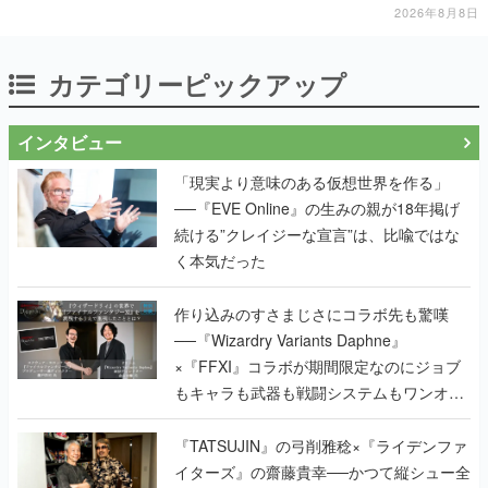
2026年8月8日
カテゴリーピックアップ
インタビュー
「現実より意味のある仮想世界を作る」
──『EVE Online』の生みの親が18年掲げ
続ける”クレイジーな宣言”は、比喩ではな
く本気だった
作り込みのすさまじさにコラボ先も驚嘆
──『Wizardry Variants Daphne』
×『FFXI』コラボが期間限定なのにジョブ
もキャラも武器も戦闘システムもワンオフ
で作り込まれた理由を両ディレクターに聞
く
『TATSUJIN』の弓削雅稔×『ライデンファ
イターズ』の齋藤貴幸──かつて縦シュー全