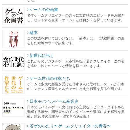
ゲームの企画書
名作ゲームクリエイターの方々に製作時のエピソードをお聞き
し、ヒットする企画（ゲーム）とは何か？を探っていきます。
赫本
この物語を解いてはいけない。『赫本』は、〈試験問題〉の形
をした短編ホラー小説集です。
新世代に訊く
これからのデジタルゲーム市場を担う若きクリエイター達の姿
を追い、彼らのルーツと情熱を探っていきます。
ゲーム世代の作家たち
ゲームに多大な影響を受けた作家さんに取材し、ゲームが日本
のコンテンツ産業やカルチャーに与えた影響を探る企画です。
日本モバイルゲーム産業史
日本のモバイルゲーム史における主要なトピック・タイトルを
網羅するほか、開発者へのインタビューや識者による解説を掲
載。約20年の歴史が一望できる決定版！
若ゲのいたり〜ゲームクリエイターの青春〜