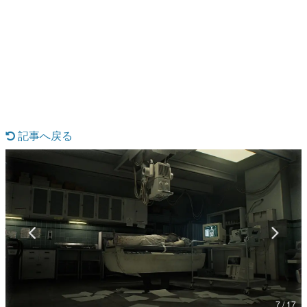
日本のコンテンツ産業やカルチャーに与えた影響を探る企
画です。
日本モバイルゲーム産業史
日本のモバイルゲーム史における主要なトピック・タイト
ルを網羅するほか、開発者へのインタビューや識者による
解説を掲載。約20年の歴史が一望できる決定版！
若ゲのいたり〜ゲームクリエイターの青春〜
『うつヌケ』『ペンと箸』等で知られるマンガ家・田中圭
一先生によるゲーム業界レポートマンガです。
記事へ戻る
なんでゲームは面白い？
ゲーム開発者・hamatsu氏がゲームの魅力を画面や操作の
具体的な形から解き明かしていく、硬派で骨太な評論連載
です。
ゲームが変えた日本語
「経験値」「裏技」「ラスボス」… ゲームにまつわる言葉
の起源や用法の変遷を、コンピューター文化史研究家・タ
イニーP氏が徹底調査。
カテゴリ
7 / 17
特集記事