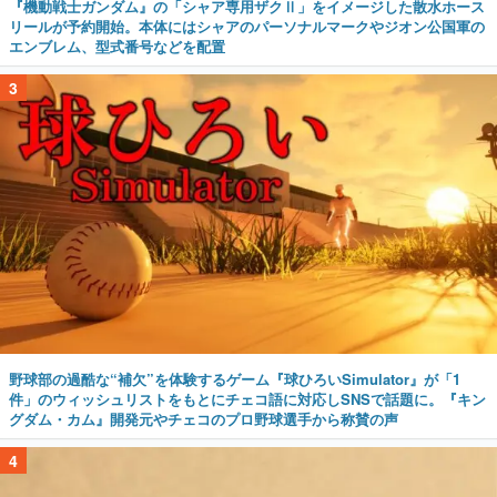
『機動戦士ガンダム』の「シャア専用ザクⅡ」をイメージした散水ホース
リールが予約開始。本体にはシャアのパーソナルマークやジオン公国軍の
エンブレム、型式番号などを配置
3
野球部の過酷な“補欠”を体験するゲーム『球ひろいSimulator』が「1
件」のウィッシュリストをもとにチェコ語に対応しSNSで話題に。『キン
グダム・カム』開発元やチェコのプロ野球選手から称賛の声
4