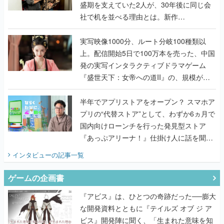
盛期を支えていた2人が、30年後に同じ会
社で机を並べる理由とは。新作
『TATSUJIN EXTREME』で初タッグを組
んだレジェンド2人に訊く開発秘話
実写映像1000分、ルート分岐100種類以
上。配信開始5日で100万本を売った、中国
発の実写インタラクティブドラマゲーム
『盛世天下：女帝への道II』の、規模が違
うこだわりをプロデューサーに聞いた
半年でアプリストアをオープン？ スマホア
プリの“代替ストア”として、わずか6ヵ月で
国内向けローンチを行った発見型ストア
『あっぷアリーナ！』仕掛け人に話を聞い
てみた
インタビュー
の記事一覧
ゲームの企画書
『アビス』は、ひとつの奇跡だった──膨大
な開発資料とともに『テイルズ オブ ジ ア
ビス』開発陣に聞く、「生まれた意味を知