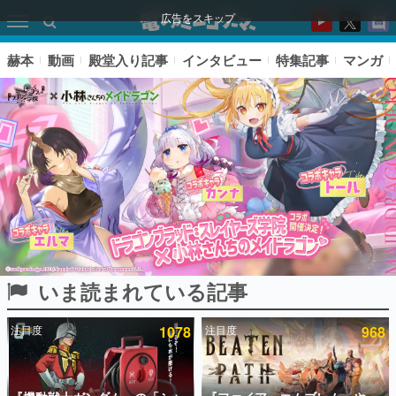
広告をスキップ
赫本
動画
殿堂入り記事
インタビュー
特集記事
マンガ
いま読まれている記事
ピックアップ
注目度
1078
注目度
968
電ファミのいま読まれている記事ランキング
アプリセール情報