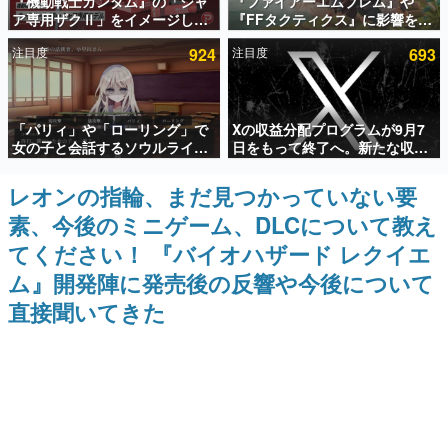
『機動戦士ガンダム』の「シャ
『ファイアーエムブレム』や
ア専用ザクⅡ」をイメージした
『FFタクティクス』に影響を受
インタビュー
散水ホースリールが予約開始。
けた新作戦略RPG『Beaten
注目度
924
注目度
693
本体にはシャアのパーソナルマ
Path』2027年に発売へ。
連載・特集一覧
ークやジオン公国軍のエンブレ
PC（Steam）、PS5、Xbox、
ム、型式番号などを配置
Switch向けにリリース予定
殿堂入り記事
「パリィ」や「ローリング」で
Xの収益分配プログラムが9月7
SNS拡散数が数千以上！ ページビュー数万以上！ などな
ど。多くの人々に読まれた、電ファミ渾身の“殿堂入り”記
女の子と会話するソウルライク
日をもって終了へ。新たな収益
事をまとめました。
恋愛ゲーム『小早川さんはソウ
化制度「Original Content
ルライク』無料公開。返事に失
Rewards Program」を発表
レオンの指輪、まだ見つかっていない要
ゲームの企画書
敗すると「YOU DIED」
名作ゲームクリエイターの方々に製作時のエピソードをお
素、今後のミニゲーム、DLCについて教え
聞きし、ヒットする企画（ゲーム）とは何か？を探ってい
きます。
てください！ 『バイオハザード レクイエ
赫本
ム』開発陣に発売後の反響や今後について
この物語を解いてはいけない。『赫本』は、〈試験問題〉
直接聞いてきた
の形をした短編ホラー小説集です。
新世代に訊く
これからのデジタルゲーム市場を担う若きクリエイター達
の姿を追い、彼らのルーツと情熱を探っていきます。
ゲーム世代の作家たち
ゲームに多大な影響を受けた作家さんに取材し、ゲームが