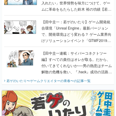
入れたい」世界情勢を味方につけて、ゲー
ムに革命をもたらした鈴木 裕の功績【若ゲ
のいたり】
【田中圭一：若ゲのいたり】ゲーム開発統
合環境「Unreal Engine」最新バージョン
で、開発環境はどう変わる？ ゲーム業界向
けソリューションイベント「GTMF2019」
に行って、より理解を深めよう【PR】
【田中圭一連載：サイバーコネクトツー
編】すべての責任はオレが取る。だから、
付いてきてくれないか──男の熱意はチーム
解散の危機を救い、『.hack』成功の活路を
開く。業界の快男児・松山 洋に流れる血は
若ゲのいたり〜ゲームクリエイターの青春〜
の記事一覧
『少年ジャンプ』色だった【若ゲのいた
り】