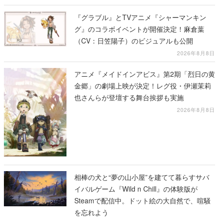
『グラブル』とTVアニメ『シャーマンキン
グ』のコラボイベントが開催決定！麻倉葉
（CV：日笠陽子）のビジュアルも公開
2026年8月8日
アニメ『メイドインアビス』第2期「烈日の黄
金郷」の劇場上映が決定！レグ役・伊瀬茉莉
也さんらが登壇する舞台挨拶も実施
2026年8月8日
相棒の犬と“夢の山小屋”を建てて暮らすサバ
イバルゲーム『Wild n Chill』の体験版が
Steamで配信中。ドット絵の大自然で、喧騒
を忘れよう