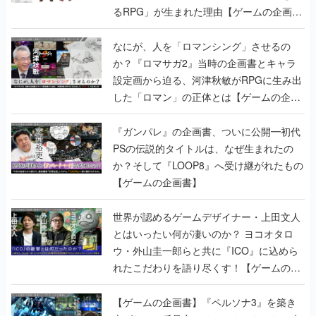
るRPG」が生まれた理由【ゲームの企画
書】
なにが、人を「ロマンシング」させるの
か？『ロマサガ2』当時の企画書とキャラ
設定画から迫る、河津秋敏がRPGに生み出
した「ロマン」の正体とは【ゲームの企画
書】
『ガンパレ』の企画書、ついに公開━初代
PSの伝説的タイトルは、なぜ生まれたの
か？そして『LOOP8』へ受け継がれたもの
【ゲームの企画書】
世界が認めるゲームデザイナー・上田文人
とはいったい何が凄いのか？ ヨコオタロ
ウ・外山圭一郎らと共に『ICO』に込めら
れたこだわりを語り尽くす！【ゲームの企
画書】
【ゲームの企画書】『ペルソナ3』を築き