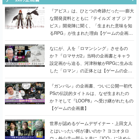
『アビス』は、ひとつの奇跡だった──膨大
な開発資料とともに『テイルズ オブ ジ ア
ビス』開発陣に聞く、「生まれた意味を知
るRPG」が生まれた理由【ゲームの企画
書】
なにが、人を「ロマンシング」させるの
か？『ロマサガ2』当時の企画書とキャラ
設定画から迫る、河津秋敏がRPGに生み出
した「ロマン」の正体とは【ゲームの企画
書】
『ガンパレ』の企画書、ついに公開━初代
PSの伝説的タイトルは、なぜ生まれたの
か？そして『LOOP8』へ受け継がれたもの
【ゲームの企画書】
世界が認めるゲームデザイナー・上田文人
とはいったい何が凄いのか？ ヨコオタロ
ウ・外山圭一郎らと共に『ICO』に込めら