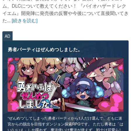
ム、DLCについて教えてください！ 『バイオハザード レク
イエム』開発陣に発売後の反響や今後について直接聞いてき
た...
[続きを読む]
AD
勇者パーティはぜんめつしました。
“ぜんめつ”してしまった勇者パーティから1人だけ選んで、ともに迷
宮からの脱出を目指すダンジョン探索RPGです。 ただし勇者は「は
い/いいえ」しか喋れず、魔法使いは魔法が使えず、戦士は可愛らし