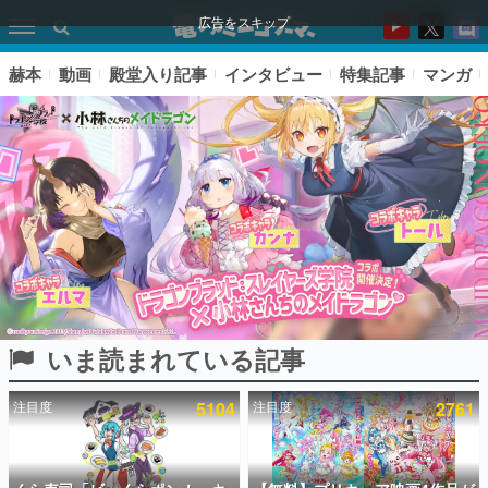
広告をスキップ
赫本
動画
殿堂入り記事
インタビュー
特集記事
マンガ
いま読まれている記事
ピックアップ
注目度
5104
注目度
2761
電ファミのいま読まれている記事ランキング
アプリセール情報