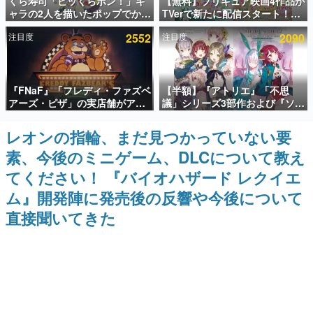
くら寿司「ビッくらポン！」キ
【無料】プリキュア映画4作品が
ャラの2人を描いたポップでかわ
TVerで新たに配信スタート！な
インタビュー
いいコラボイラストが公開。コ
んと2018年～2024年の映画ほぼ
注目度
2552
注目度
2090
ラボイラストを使用した限定T
すべてが見放題に、ぶっちゃけ
連載・特集一覧
シャツ&ステッカーがアソビシ
ありえないラインナップ
ステム主催「Akaku展」にて販
売へ
殿堂入り記事
『FNaF』「フレディ・ファズベ
【半額】『アトリエ』「不思
SNS拡散数が数千以上！ ページビュー数万以上！ などな
ど。多くの人々に読まれた、電ファミ渾身の“殿堂入り”記
アーズ・ピザ」の実店舗がアメ
議」シリーズ3部作および『ソフ
事をまとめました。
リカの商業施設「American
ィーのアトリエ2』公式画集の
Dream」に2027年オープン！
Kindle版が50%オフとなるセー
レオンの指輪、まだ見つかっていない要
ゲームの企画書
ScottGamesとの共同開発、食
ルが開催中。各作品の設定画や
名作ゲームクリエイターの方々に製作時のエピソードをお
素、今後のミニゲーム、DLCについて教え
事だけでなくステージショーや
美麗なイラストの数々をふんだ
聞きし、ヒットする企画（ゲーム）とは何か？を探ってい
没入型のホラー体験も楽しめる
んに収録
きます。
てください！ 『バイオハザード レクイエ
赫本
ム』開発陣に発売後の反響や今後について
この物語を解いてはいけない。『赫本』は、〈試験問題〉
直接聞いてきた
の形をした短編ホラー小説集です。
新世代に訊く
これからのデジタルゲーム市場を担う若きクリエイター達
の姿を追い、彼らのルーツと情熱を探っていきます。
ゲーム世代の作家たち
ゲームに多大な影響を受けた作家さんに取材し、ゲームが