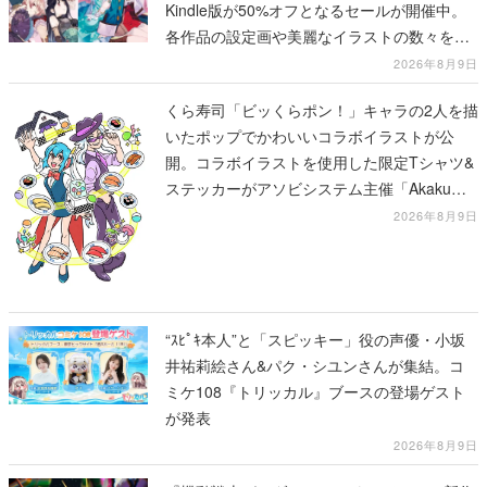
Kindle版が50%オフとなるセールが開催中。
各作品の設定画や美麗なイラストの数々をふ
んだんに収録
2026年8月9日
くら寿司「ビッくらポン！」キャラの2人を描
いたポップでかわいいコラボイラストが公
開。コラボイラストを使用した限定Tシャツ&
ステッカーがアソビシステム主催「Akaku
展」にて販売へ
2026年8月9日
“ｽﾋﾟｷ本人”と「スピッキー」役の声優・小坂
井祐莉絵さん&パク・シユンさんが集結。コ
ミケ108『トリッカル』ブースの登場ゲスト
が発表
2026年8月9日