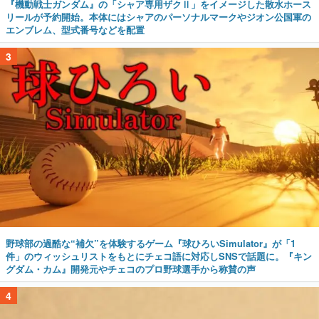
『機動戦士ガンダム』の「シャア専用ザクⅡ」をイメージした散水ホース
リールが予約開始。本体にはシャアのパーソナルマークやジオン公国軍の
エンブレム、型式番号などを配置
3
野球部の過酷な“補欠”を体験するゲーム『球ひろいSimulator』が「1
件」のウィッシュリストをもとにチェコ語に対応しSNSで話題に。『キン
グダム・カム』開発元やチェコのプロ野球選手から称賛の声
4