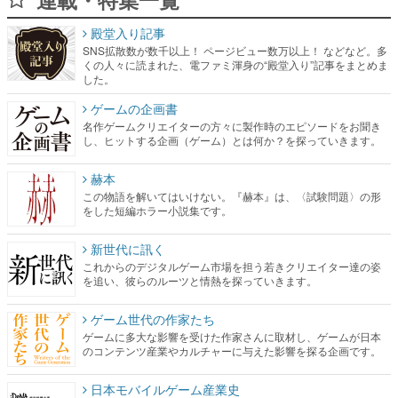
殿堂入り記事
SNS拡散数が数千以上！ ページビュー数万以上！ などなど。多
くの人々に読まれた、電ファミ渾身の“殿堂入り”記事をまとめま
した。
ゲームの企画書
名作ゲームクリエイターの方々に製作時のエピソードをお聞き
し、ヒットする企画（ゲーム）とは何か？を探っていきます。
赫本
この物語を解いてはいけない。『赫本』は、〈試験問題〉の形
をした短編ホラー小説集です。
新世代に訊く
これからのデジタルゲーム市場を担う若きクリエイター達の姿
を追い、彼らのルーツと情熱を探っていきます。
ゲーム世代の作家たち
ゲームに多大な影響を受けた作家さんに取材し、ゲームが日本
のコンテンツ産業やカルチャーに与えた影響を探る企画です。
日本モバイルゲーム産業史