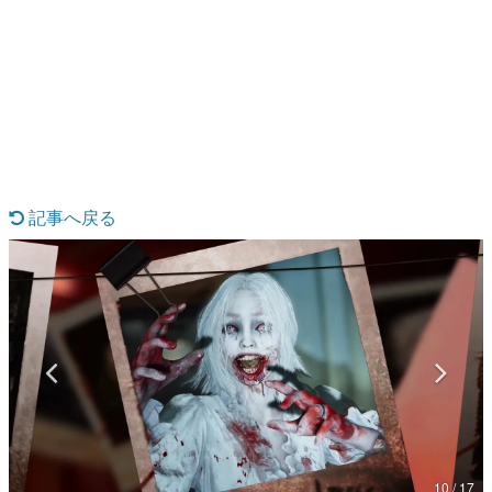
日本のコンテンツ産業やカルチャーに与えた影響を探る企
画です。
日本モバイルゲーム産業史
日本のモバイルゲーム史における主要なトピック・タイト
ルを網羅するほか、開発者へのインタビューや識者による
解説を掲載。約20年の歴史が一望できる決定版！
若ゲのいたり〜ゲームクリエイターの青春〜
『うつヌケ』『ペンと箸』等で知られるマンガ家・田中圭
一先生によるゲーム業界レポートマンガです。
記事へ戻る
なんでゲームは面白い？
ゲーム開発者・hamatsu氏がゲームの魅力を画面や操作の
具体的な形から解き明かしていく、硬派で骨太な評論連載
です。
ゲームが変えた日本語
「経験値」「裏技」「ラスボス」… ゲームにまつわる言葉
の起源や用法の変遷を、コンピューター文化史研究家・タ
イニーP氏が徹底調査。
カテゴリ
10 / 17
特集記事