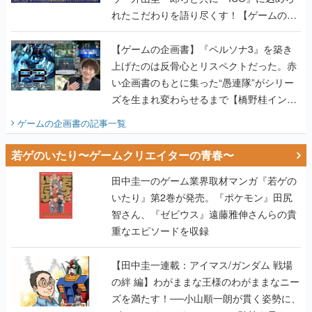
れたこだわりを語り尽くす！【ゲームの企
画書】
【ゲームの企画書】『ペルソナ3』を築き
上げたのは反骨心とリスペクトだった。赤
い企画書のもとに集った“愚連隊”がシリー
ズを生まれ変わらせるまで【橋野桂インタ
ビュー】
ゲームの企画書
の記事一覧
若ゲのいたり〜ゲームクリエイターの青春〜
田中圭一のゲーム業界取材マンガ『若ゲの
いたり』第2巻が発売。『ポケモン』田尻
智さん、『ゼビウス』遠藤雅伸さんらの貴
重なエピソードを収録
【田中圭一連載：アイマス/ガンダム 戦場
の絆 編】わがままな王様のわがままなニー
ズを満たす！──小山順一朗が貫く姿勢に、