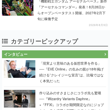
『機動戦士ガンダム アーセナルベース』新作
『アーセナルコマンダー』発表！8月28日か
らオープンベータテスト開催、2027年2月下
旬に稼働予定
2026年8月9日
カテゴリーピックアップ
インタビュー
「現実より意味のある仮想世界を作る」
──『EVE Online』の生みの親が18年掲げ
続ける”クレイジーな宣言”は、比喩ではな
く本気だった
作り込みのすさまじさにコラボ先も驚嘆
──『Wizardry Variants Daphne』
×『FFXI』コラボが期間限定なのにジョブ