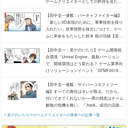
ゲームクリエイターとしての矜持を見た
【若ゲのいたり最終回】
【田中圭一連載：バーチャファイター編】
「新しい3D表現のために、軍事技術を採り
入れたい」世界情勢を味方につけて、ゲー
ムに革命をもたらした鈴木 裕の功績【若ゲ
のいたり】
【田中圭一：若ゲのいたり】ゲーム開発統
合環境「Unreal Engine」最新バージョン
で、開発環境はどう変わる？ ゲーム業界向
けソリューションイベント「GTMF2019」
に行って、より理解を深めよう【PR】
【田中圭一連載：サイバーコネクトツー
編】すべての責任はオレが取る。だから、
付いてきてくれないか──男の熱意はチーム
解散の危機を救い、『.hack』成功の活路を
開く。業界の快男児・松山 洋に流れる血は
若ゲのいたり〜ゲームクリエイターの青春〜
の記事一覧
『少年ジャンプ』色だった【若ゲのいた
り】