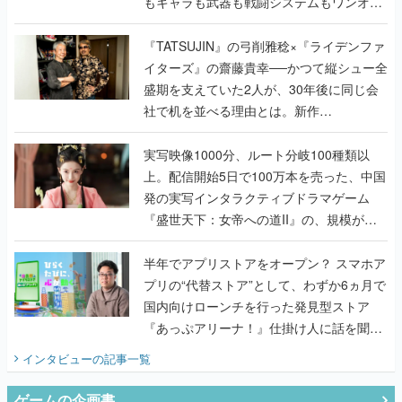
もキャラも武器も戦闘システムもワンオフ
で作り込まれた理由を両ディレクターに聞
く
『TATSUJIN』の弓削雅稔×『ライデンファ
イターズ』の齋藤貴幸──かつて縦シュー全
盛期を支えていた2人が、30年後に同じ会
社で机を並べる理由とは。新作
『TATSUJIN EXTREME』で初タッグを組
んだレジェンド2人に訊く開発秘話
実写映像1000分、ルート分岐100種類以
上。配信開始5日で100万本を売った、中国
発の実写インタラクティブドラマゲーム
『盛世天下：女帝への道II』の、規模が違
うこだわりをプロデューサーに聞いた
半年でアプリストアをオープン？ スマホア
プリの“代替ストア”として、わずか6ヵ月で
国内向けローンチを行った発見型ストア
『あっぷアリーナ！』仕掛け人に話を聞い
てみた
インタビュー
の記事一覧
ゲームの企画書