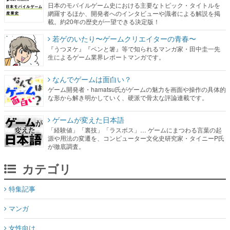
日本のモバイルゲーム史における主要なトピック・タイトルを
網羅するほか、開発者へのインタビューや識者による解説を掲
載。約20年の歴史が一望できる決定版！
若ゲのいたり〜ゲームクリエイターの青春〜
『うつヌケ』『ペンと箸』等で知られるマンガ家・田中圭一先
生によるゲーム業界レポートマンガです。
なんでゲームは面白い？
ゲーム開発者・hamatsu氏がゲームの魅力を画面や操作の具体的
な形から解き明かしていく、硬派で骨太な評論連載です。
ゲームが変えた日本語
「経験値」「裏技」「ラスボス」… ゲームにまつわる言葉の起
源や用法の変遷を、コンピューター文化史研究家・タイニーP氏
が徹底調査。
カテゴリ
特集記事
マンガ
女性向け