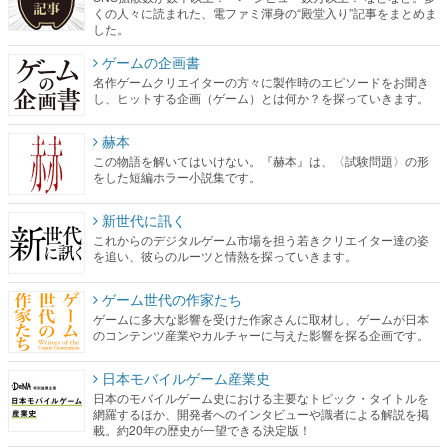
くの人々に読まれた、電ファミ渾身の“殿堂入り”記事をまとめま
した。
ゲームの企画書
名作ゲームクリエイターの方々に製作時のエピソードをお聞き
し、ヒットする企画（ゲーム）とは何か？を探っていきます。
赫本
この物語を解いてはいけない。『赫本』は、〈試験問題〉の形
をした短編ホラー小説集です。
新世代に訊く
これからのデジタルゲーム市場を担う若きクリエイター達の姿
を追い、彼らのルーツと情熱を探っていきます。
ゲーム世代の作家たち
ゲームに多大な影響を受けた作家さんに取材し、ゲームが日本
のコンテンツ産業やカルチャーに与えた影響を探る企画です。
日本モバイルゲーム産業史
日本のモバイルゲーム史における主要なトピック・タイトルを
網羅するほか、開発者へのインタビューや識者による解説を掲
載。約20年の歴史が一望できる決定版！