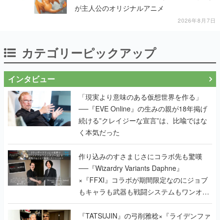
が主人公のオリジナルアニメ
2026年8月7日
カテゴリーピックアップ
インタビュー
「現実より意味のある仮想世界を作る」
──『EVE Online』の生みの親が18年掲げ
続ける”クレイジーな宣言”は、比喩ではな
く本気だった
作り込みのすさまじさにコラボ先も驚嘆
──『Wizardry Variants Daphne』
×『FFXI』コラボが期間限定なのにジョブ
もキャラも武器も戦闘システムもワンオフ
で作り込まれた理由を両ディレクターに聞
く
『TATSUJIN』の弓削雅稔×『ライデンファ