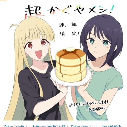
『超かぐや姫！』本編の“10年後”を描く『超かぐやメシ！』Web連載決