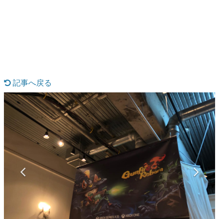
日本のコンテンツ産業やカルチャーに与えた影響を探る企
画です。
日本モバイルゲーム産業史
日本のモバイルゲーム史における主要なトピック・タイト
ルを網羅するほか、開発者へのインタビューや識者による
解説を掲載。約20年の歴史が一望できる決定版！
若ゲのいたり〜ゲームクリエイターの青春〜
『うつヌケ』『ペンと箸』等で知られるマンガ家・田中圭
記事へ戻る
一先生によるゲーム業界レポートマンガです。
なんでゲームは面白い？
ゲーム開発者・hamatsu氏がゲームの魅力を画面や操作の
具体的な形から解き明かしていく、硬派で骨太な評論連載
です。
ゲームが変えた日本語
「経験値」「裏技」「ラスボス」… ゲームにまつわる言葉
の起源や用法の変遷を、コンピューター文化史研究家・タ
イニーP氏が徹底調査。
カテゴリ
特集記事