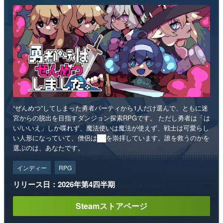
“ぜんめつ”してしまった勇者パーティから1人だけ選んで、ともに迷
宮からの脱出を目指すダンジョン探索RPGです。 ただし勇者は「は
い/いいえ」しか喋れず、魔法使いは魔法が使えず、戦士は可愛らし
い人形になっていて、僧侶は██を崇拝しています。誰を救うのかを
選ぶのは、あなたです。
インディー
RPG
リリース日：2026年第4四半期
Steamストアページ