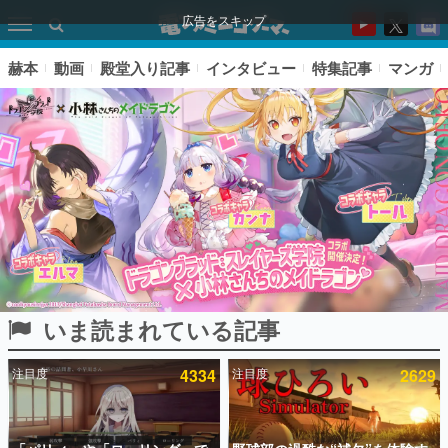
広告をスキップ
赫本
動画
殿堂入り記事
インタビュー
特集記事
マンガ
いま読まれている記事
ピックアップ
注目度
4334
注目度
2629
電ファミのいま読まれている記事ランキング
アプリセール情報