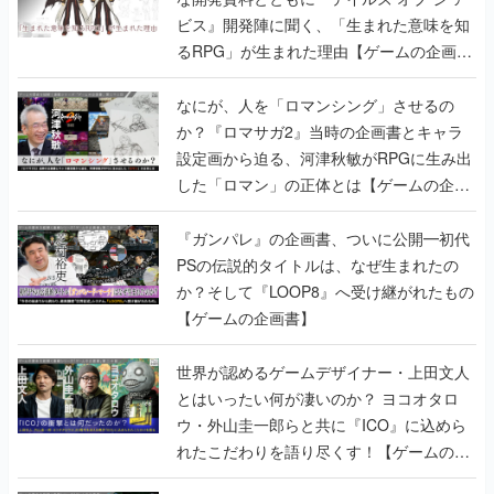
ビス』開発陣に聞く、「生まれた意味を知
るRPG」が生まれた理由【ゲームの企画
書】
なにが、人を「ロマンシング」させるの
か？『ロマサガ2』当時の企画書とキャラ
設定画から迫る、河津秋敏がRPGに生み出
した「ロマン」の正体とは【ゲームの企画
書】
『ガンパレ』の企画書、ついに公開━初代
PSの伝説的タイトルは、なぜ生まれたの
か？そして『LOOP8』へ受け継がれたもの
【ゲームの企画書】
世界が認めるゲームデザイナー・上田文人
とはいったい何が凄いのか？ ヨコオタロ
ウ・外山圭一郎らと共に『ICO』に込めら
れたこだわりを語り尽くす！【ゲームの企
画書】