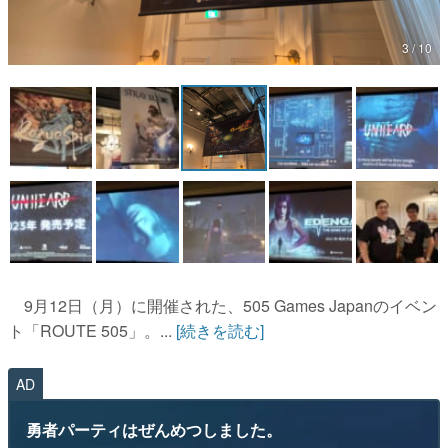
マンガ
3 / 10
女性向け
アプリレビュー
その他
電ファミニコゲーマーとは？
運営：株式会社マレ
9月12日（月）に開催された、505 Games Japanのイベン
ト「ROUTE 505」。...
[続きを読む]
AD
勇者パーティはぜんめつしました。