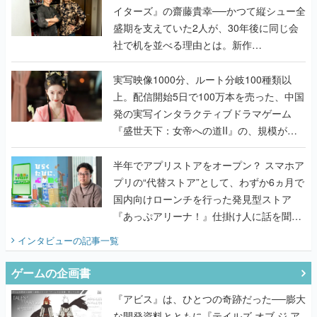
イターズ』の齋藤貴幸──かつて縦シュー全
盛期を支えていた2人が、30年後に同じ会
社で机を並べる理由とは。新作
『TATSUJIN EXTREME』で初タッグを組
んだレジェンド2人に訊く開発秘話
実写映像1000分、ルート分岐100種類以
上。配信開始5日で100万本を売った、中国
発の実写インタラクティブドラマゲーム
『盛世天下：女帝への道II』の、規模が違
うこだわりをプロデューサーに聞いた
半年でアプリストアをオープン？ スマホア
プリの“代替ストア”として、わずか6ヵ月で
国内向けローンチを行った発見型ストア
『あっぷアリーナ！』仕掛け人に話を聞い
てみた
インタビュー
の記事一覧
ゲームの企画書
『アビス』は、ひとつの奇跡だった──膨大
な開発資料とともに『テイルズ オブ ジ ア