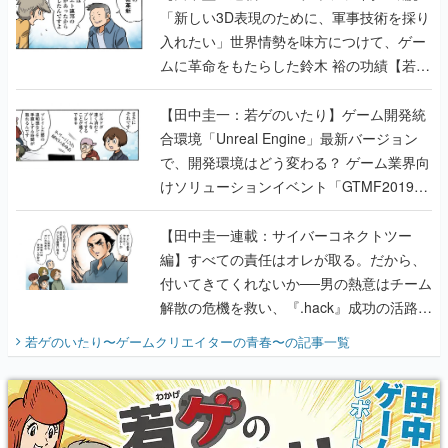
「新しい3D表現のために、軍事技術を採り
入れたい」世界情勢を味方につけて、ゲー
ムに革命をもたらした鈴木 裕の功績【若ゲ
のいたり】
【田中圭一：若ゲのいたり】ゲーム開発統
合環境「Unreal Engine」最新バージョン
で、開発環境はどう変わる？ ゲーム業界向
けソリューションイベント「GTMF2019」
に行って、より理解を深めよう【PR】
【田中圭一連載：サイバーコネクトツー
編】すべての責任はオレが取る。だから、
付いてきてくれないか──男の熱意はチーム
解散の危機を救い、『.hack』成功の活路を
開く。業界の快男児・松山 洋に流れる血は
若ゲのいたり〜ゲームクリエイターの青春〜
の記事一覧
『少年ジャンプ』色だった【若ゲのいた
り】