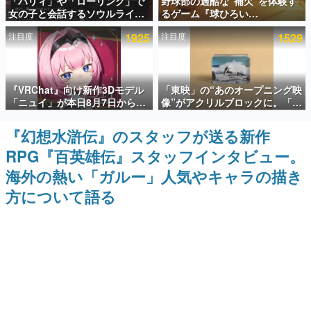
「パリィ」や「ローリング」で
野球部の過酷な“補欠”を体験す
女の子と会話するソウルライク
るゲーム『球ひろい
インタビュー
恋愛ゲーム『小早川さんはソウ
Simulator』が「1件」のウィッ
注目度
1925
注目度
1529
ルライク』無料公開。返事に失
シュリストをもとにチェコ語に
連載・特集一覧
敗すると「YOU DIED」
対応しSNSで話題に。『キング
ダム・カム』開発元やチェコの
プロ野球選手から称賛の声
殿堂入り記事
『VRChat』向け新作3Dモデル
「東映」の“あのオープニング映
SNS拡散数が数千以上！ ページビュー数万以上！ などな
ど。多くの人々に読まれた、電ファミ渾身の“殿堂入り”記
「ニュイ」が本日8月7日から
像”がアクリルブロックに。「東
事をまとめました。
BOOTHにて発売。瞳に光る星
映ヒストリカル グッズコレクシ
や感情豊かな表情が、小悪魔か
ョン」が8月下旬より発売
『幻想水滸伝』のスタッフが送る新作
ゲームの企画書
わいい
名作ゲームクリエイターの方々に製作時のエピソードをお
RPG『百英雄伝』スタッフインタビュー。
聞きし、ヒットする企画（ゲーム）とは何か？を探ってい
きます。
海外の熱い「ガルー」人気やキャラの描き
赫本
方について語る
この物語を解いてはいけない。『赫本』は、〈試験問題〉
の形をした短編ホラー小説集です。
新世代に訊く
これからのデジタルゲーム市場を担う若きクリエイター達
の姿を追い、彼らのルーツと情熱を探っていきます。
ゲーム世代の作家たち
ゲームに多大な影響を受けた作家さんに取材し、ゲームが