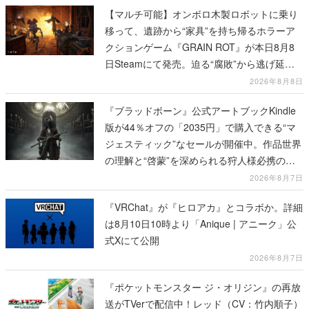
【マルチ可能】オンボロ木製ロボットに乗り
移って、遺跡から“家具”を持ち帰るホラーア
クションゲーム『GRAIN ROT』が本日8月8
日Steamにて発売。迫る“腐敗”から逃げ延
び、持ち帰った家具で基地を再建
2026年8月8日
『ブラッドボーン』公式アートブックKindle
版が44％オフの「2035円」で購入できる“マ
ジェスティック”なセールが開催中。作品世界
の理解と“啓蒙”を深められる狩人様必携の一
冊
2026年8月7日
『VRChat』が『ヒロアカ』とコラボか。詳細
は8月10日10時より「Anique | アニーク」公
式Xにて公開
2026年8月7日
『ポケットモンスター ジ・オリジン』の再放
送がTVerで配信中！レッド（CV：竹内順子）