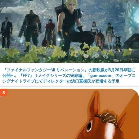
『ファイナルファンタジーⅦ リベレーション』の新映像が8月26日早朝に
公開へ。『FF7』リメイクシリーズの完結編、「gamescom」のオープニ
ングナイトライブにてディレクターの浜口直樹氏が登壇する予定
5