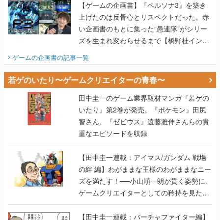
【ゲームの企画書】『ペルソナ3』を築き
上げたのは反骨心とリスペクトだった。赤
い企画書のもとに集った“愚連隊”がシリー
ズを生まれ変わらせるまで【橋野桂インタ
ビュー】
ゲームの企画書
の記事一覧
若ゲのいたり〜ゲームクリエイターの青春〜
田中圭一のゲーム業界取材マンガ『若ゲの
いたり』第2巻が発売。『ポケモン』田尻
智さん、『ゼビウス』遠藤雅伸さんらの貴
重なエピソードを収録
【田中圭一連載：アイマス/ガンダム 戦場
の絆 編】わがままな王様のわがままなニー
ズを満たす！──小山順一朗が貫く姿勢に、
ゲームクリエイターとしての矜持を見た
【若ゲのいたり最終回】
【田中圭一連載：バーチャファイター編】