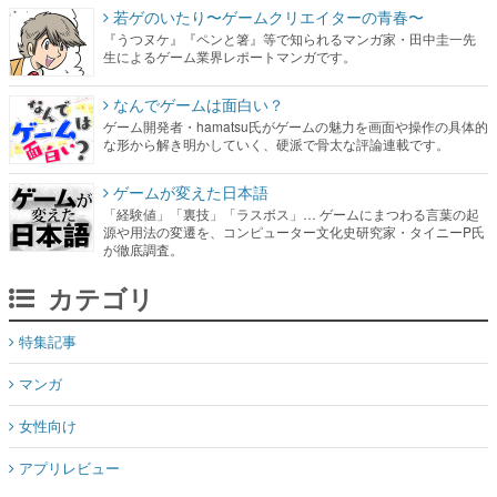
若ゲのいたり〜ゲームクリエイターの青春〜
『うつヌケ』『ペンと箸』等で知られるマンガ家・田中圭一先
生によるゲーム業界レポートマンガです。
なんでゲームは面白い？
ゲーム開発者・hamatsu氏がゲームの魅力を画面や操作の具体的
な形から解き明かしていく、硬派で骨太な評論連載です。
ゲームが変えた日本語
「経験値」「裏技」「ラスボス」… ゲームにまつわる言葉の起
源や用法の変遷を、コンピューター文化史研究家・タイニーP氏
が徹底調査。
カテゴリ
特集記事
マンガ
女性向け
アプリレビュー