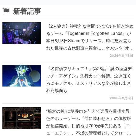
新着記事
【2人協力】神秘的な空間でパズルを解き進め
るゲーム『Together in Forgotten Lands』が
本日8月8日Steamでリリース。時に忘れ去ら
れた世界の古代洞窟を舞台に、4つのバイオー
ムを探索しながら脱出を目指す
2026年8月8日
『名探偵プリキュア！』第28話「謎の怪盗デ
ッチ・アゲイン」先行カット解禁。泣きぼく
ろにモノクル、ミステリアスな姿が映し出さ
れた場面も
2026年8月8日
“船倉の神”に培養肉を与えて楽園を目指す異
色のホラーゲーム『器に喰わせろ』の体験版
が配信開始。目的地は700光年先にある「ニ
ューエデン」、不燃の管理者としてクローン