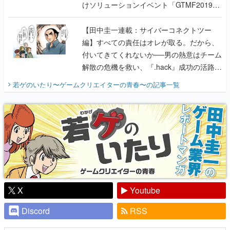
けソリューションイベント「GTMF2019」
に行って、より理解を深めよう【PR】
【田中圭一連載：サイバーコネクトツー
編】すべての責任はオレが取る。だから、
付いてきてくれないか──男の熱意はチーム
解散の危機を救い、『.hack』成功の活路を
開く。業界の快男児・松山 洋に流れる血は
若ゲのいたり〜ゲームクリエイターの青春〜
の記事一覧
『少年ジャンプ』色だった【若ゲのいた
り】
X
Youtube
Discord
RSS