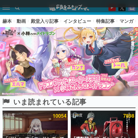
広告をスキップ
赫本
動画
殿堂入り記事
インタビュー
特集記事
マンガ
いま読まれている記事
ピックアップ
注目度
10054
注目度
7898
電ファミのいま読まれている記事ランキング
アプリセール情報