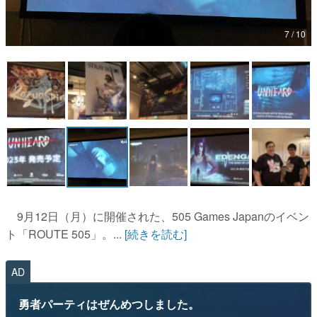
マンガ
7 / 10
女性向け
アプリレビュー
その他
電ファミニコゲーマーとは？
運営：株式会社マレ
9月12日（月）に開催された、505 Games Japanのイベン
ト「ROUTE 505」。...
[続きを読む]
AD
勇者パーティはぜんめつしました。