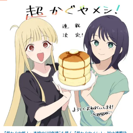
『超かぐや姫！』本編の“10年後”を描く『超かぐやメシ！』Web連載決