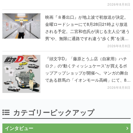
人間を増やし、加工して神に捧げる
2026年8月8日
映画『８番出口』が地上波で初放送が決定。
金曜ロードショーにて8月28日21時より放送
される予定。二宮和也氏が演じる主人公“迷う
男”や、無限に通路ですれ違う“歩く男”を演じ
る河内大和氏の迫真の演技は必見
2026年8月8日
『頭文字D』「藤原とうふ店（自家用）ハチ
ロク」の“動くティッシュケース”が買えるポ
ップアップショップが開催へ。マンガの舞台
である群馬の「イオンモール高崎」にて、8月
11日から8月20日までの期間限定で開催予定
2026年8月8日
カテゴリーピックアップ
インタビュー