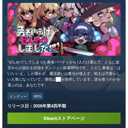
“ぜんめつ”してしまった勇者パーティから1人だけ選んで、ともに迷
宮からの脱出を目指すダンジョン探索RPGです。 ただし勇者は「は
い/いいえ」しか喋れず、魔法使いは魔法が使えず、戦士は可愛らし
い人形になっていて、僧侶は██を崇拝しています。誰を救うのかを
選ぶのは、あなたです。
インディー
RPG
リリース日：2026年第4四半期
Steamストアページ