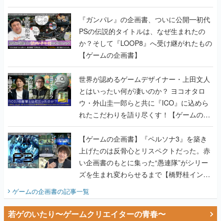
書】
『ガンパレ』の企画書、ついに公開━初代
PSの伝説的タイトルは、なぜ生まれたの
か？そして『LOOP8』へ受け継がれたもの
【ゲームの企画書】
世界が認めるゲームデザイナー・上田文人
とはいったい何が凄いのか？ ヨコオタロ
ウ・外山圭一郎らと共に『ICO』に込めら
れたこだわりを語り尽くす！【ゲームの企
画書】
【ゲームの企画書】『ペルソナ3』を築き
上げたのは反骨心とリスペクトだった。赤
い企画書のもとに集った“愚連隊”がシリー
ズを生まれ変わらせるまで【橋野桂インタ
ビュー】
ゲームの企画書
の記事一覧
若ゲのいたり〜ゲームクリエイターの青春〜