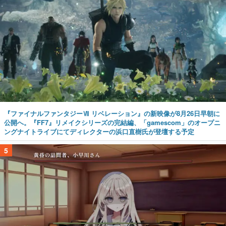
『ファイナルファンタジーⅦ リベレーション』の新映像が8月26日早朝に
公開へ。『FF7』リメイクシリーズの完結編、「gamescom」のオープニ
ングナイトライブにてディレクターの浜口直樹氏が登壇する予定
5