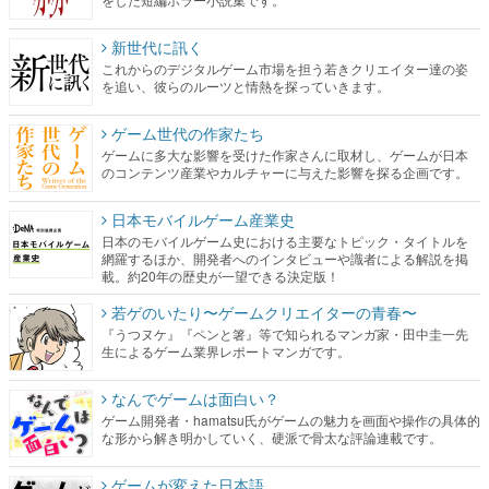
新世代に訊く
これからのデジタルゲーム市場を担う若きクリエイター達の姿
を追い、彼らのルーツと情熱を探っていきます。
ゲーム世代の作家たち
ゲームに多大な影響を受けた作家さんに取材し、ゲームが日本
のコンテンツ産業やカルチャーに与えた影響を探る企画です。
日本モバイルゲーム産業史
日本のモバイルゲーム史における主要なトピック・タイトルを
網羅するほか、開発者へのインタビューや識者による解説を掲
載。約20年の歴史が一望できる決定版！
若ゲのいたり〜ゲームクリエイターの青春〜
『うつヌケ』『ペンと箸』等で知られるマンガ家・田中圭一先
生によるゲーム業界レポートマンガです。
なんでゲームは面白い？
ゲーム開発者・hamatsu氏がゲームの魅力を画面や操作の具体的
な形から解き明かしていく、硬派で骨太な評論連載です。
ゲームが変えた日本語