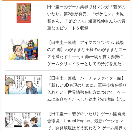
田中圭一のゲーム業界取材マンガ『若ゲの
いたり』第2巻が発売。『ポケモン』田尻
智さん、『ゼビウス』遠藤雅伸さんらの貴
重なエピソードを収録
【田中圭一連載：アイマス/ガンダム 戦場
の絆 編】わがままな王様のわがままなニー
ズを満たす！──小山順一朗が貫く姿勢に、
ゲームクリエイターとしての矜持を見た
【若ゲのいたり最終回】
【田中圭一連載：バーチャファイター編】
「新しい3D表現のために、軍事技術を採り
入れたい」世界情勢を味方につけて、ゲー
ムに革命をもたらした鈴木 裕の功績【若ゲ
のいたり】
【田中圭一：若ゲのいたり】ゲーム開発統
合環境「Unreal Engine」最新バージョン
で、開発環境はどう変わる？ ゲーム業界向