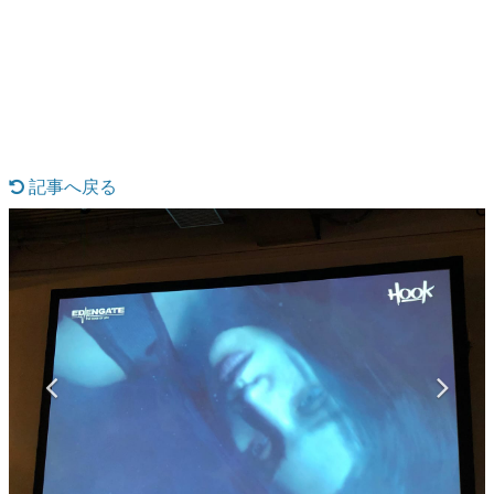
日本のコンテンツ産業やカルチャーに与えた影響を探る企
画です。
日本モバイルゲーム産業史
日本のモバイルゲーム史における主要なトピック・タイト
ルを網羅するほか、開発者へのインタビューや識者による
解説を掲載。約20年の歴史が一望できる決定版！
若ゲのいたり〜ゲームクリエイターの青春〜
『うつヌケ』『ペンと箸』等で知られるマンガ家・田中圭
記事へ戻る
一先生によるゲーム業界レポートマンガです。
なんでゲームは面白い？
ゲーム開発者・hamatsu氏がゲームの魅力を画面や操作の
具体的な形から解き明かしていく、硬派で骨太な評論連載
です。
ゲームが変えた日本語
「経験値」「裏技」「ラスボス」… ゲームにまつわる言葉
の起源や用法の変遷を、コンピューター文化史研究家・タ
イニーP氏が徹底調査。
カテゴリ
特集記事