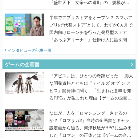
『盛世天下：女帝への道II』の、規模が違
うこだわりをプロデューサーに聞いた
半年でアプリストアをオープン？ スマホア
プリの“代替ストア”として、わずか6ヵ月で
国内向けローンチを行った発見型ストア
『あっぷアリーナ！』仕掛け人に話を聞い
てみた
インタビュー
の記事一覧
ゲームの企画書
『アビス』は、ひとつの奇跡だった──膨大
な開発資料とともに『テイルズ オブ ジ ア
ビス』開発陣に聞く、「生まれた意味を知
るRPG」が生まれた理由【ゲームの企画
書】
なにが、人を「ロマンシング」させるの
か？『ロマサガ2』当時の企画書とキャラ
設定画から迫る、河津秋敏がRPGに生み出
した「ロマン」の正体とは【ゲームの企画