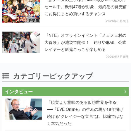
セール中。既刊47巻が対象、最終巻の発売前
にお得にまとめ買いするチャンス
2026年8月9日
『NTE』オフラインイベント「メェメェ村の
大冒険」が池袋で開催！ 釣りや麻雀、公式
レイヤーと影鬼ごっこが楽しめる
2026年8月9日
カテゴリーピックアップ
インタビュー
「現実より意味のある仮想世界を作る」
──『EVE Online』の生みの親が18年掲げ
続ける”クレイジーな宣言”は、比喩ではな
く本気だった