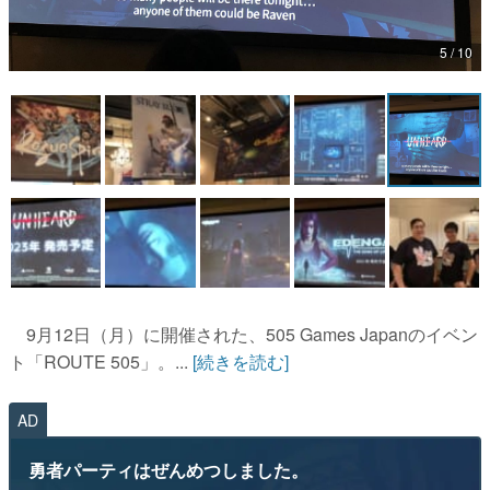
マンガ
5 / 10
女性向け
アプリレビュー
その他
電ファミニコゲーマーとは？
運営：株式会社マレ
9月12日（月）に開催された、505 Games Japanのイベン
ト「ROUTE 505」。...
[続きを読む]
AD
勇者パーティはぜんめつしました。