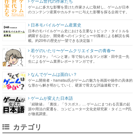
ゲーム世代の作家たち
ゲームに多大な影響を受けた作家さんに取材し、ゲームが日本
のコンテンツ産業やカルチャーに与えた影響を探る企画です。
日本モバイルゲーム産業史
日本のモバイルゲーム史における主要なトピック・タイトルを
網羅するほか、開発者へのインタビューや識者による解説を掲
載。約20年の歴史が一望できる決定版！
若ゲのいたり〜ゲームクリエイターの青春〜
『うつヌケ』『ペンと箸』等で知られるマンガ家・田中圭一先
生によるゲーム業界レポートマンガです。
なんでゲームは面白い？
ゲーム開発者・hamatsu氏がゲームの魅力を画面や操作の具体的
な形から解き明かしていく、硬派で骨太な評論連載です。
ゲームが変えた日本語
「経験値」「裏技」「ラスボス」… ゲームにまつわる言葉の起
源や用法の変遷を、コンピューター文化史研究家・タイニーP氏
が徹底調査。
カテゴリ