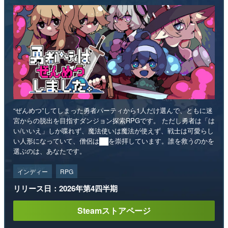
“ぜんめつ”してしまった勇者パーティから1人だけ選んで、ともに迷
宮からの脱出を目指すダンジョン探索RPGです。 ただし勇者は「は
い/いいえ」しか喋れず、魔法使いは魔法が使えず、戦士は可愛らし
い人形になっていて、僧侶は██を崇拝しています。誰を救うのかを
選ぶのは、あなたです。
インディー
RPG
リリース日：2026年第4四半期
Steamストアページ