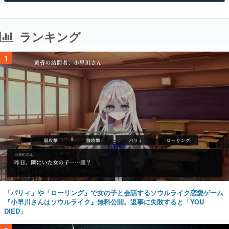
ランキング
1
「パリィ」や「ローリング」で女の子と会話するソウルライク恋愛ゲーム
『小早川さんはソウルライク』無料公開。返事に失敗すると「YOU
DIED」