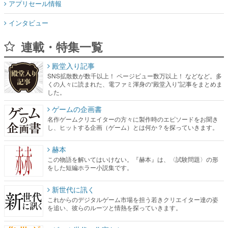
アプリセール情報
インタビュー
連載・特集一覧
殿堂入り記事
SNS拡散数が数千以上！ ページビュー数万以上！ などなど。多
くの人々に読まれた、電ファミ渾身の“殿堂入り”記事をまとめま
した。
ゲームの企画書
名作ゲームクリエイターの方々に製作時のエピソードをお聞き
し、ヒットする企画（ゲーム）とは何か？を探っていきます。
赫本
この物語を解いてはいけない。『赫本』は、〈試験問題〉の形
をした短編ホラー小説集です。
新世代に訊く
これからのデジタルゲーム市場を担う若きクリエイター達の姿
を追い、彼らのルーツと情熱を探っていきます。