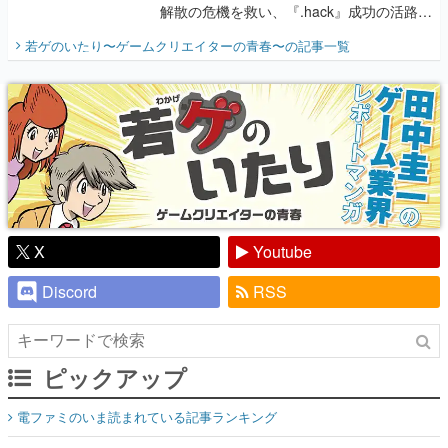
解散の危機を救い、『.hack』成功の活路を
開く。業界の快男児・松山 洋に流れる血は
若ゲのいたり〜ゲームクリエイターの青春〜
の記事一覧
『少年ジャンプ』色だった【若ゲのいた
り】
X
Youtube
Discord
RSS
ピックアップ
電ファミのいま読まれている記事ランキング