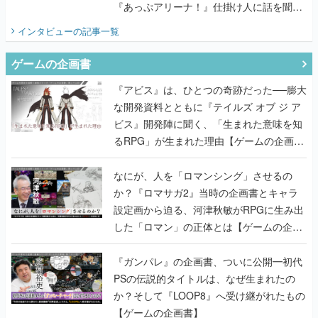
『あっぷアリーナ！』仕掛け人に話を聞い
てみた
インタビュー
の記事一覧
ゲームの企画書
『アビス』は、ひとつの奇跡だった──膨大
な開発資料とともに『テイルズ オブ ジ ア
ビス』開発陣に聞く、「生まれた意味を知
るRPG」が生まれた理由【ゲームの企画
書】
なにが、人を「ロマンシング」させるの
か？『ロマサガ2』当時の企画書とキャラ
設定画から迫る、河津秋敏がRPGに生み出
した「ロマン」の正体とは【ゲームの企画
書】
『ガンパレ』の企画書、ついに公開━初代
PSの伝説的タイトルは、なぜ生まれたの
か？そして『LOOP8』へ受け継がれたもの
【ゲームの企画書】