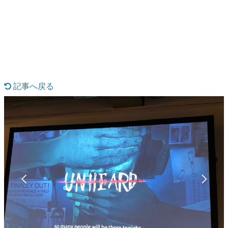
日本のコンテンツ産業やカルチャーに与えた影響を探る企
画です。
日本モバイルゲーム産業史
日本のモバイルゲーム史における主要なトピック・タイト
ルを網羅するほか、開発者へのインタビューや識者による
解説を掲載。約20年の歴史が一望できる決定版！
若ゲのいたり〜ゲームクリエイターの青春〜
『うつヌケ』『ペンと箸』等で知られるマンガ家・田中圭
記事へ戻る
一先生によるゲーム業界レポートマンガです。
なんでゲームは面白い？
ゲーム開発者・hamatsu氏がゲームの魅力を画面や操作の
具体的な形から解き明かしていく、硬派で骨太な評論連載
です。
ゲームが変えた日本語
「経験値」「裏技」「ラスボス」… ゲームにまつわる言葉
の起源や用法の変遷を、コンピューター文化史研究家・タ
イニーP氏が徹底調査。
カテゴリ
特集記事