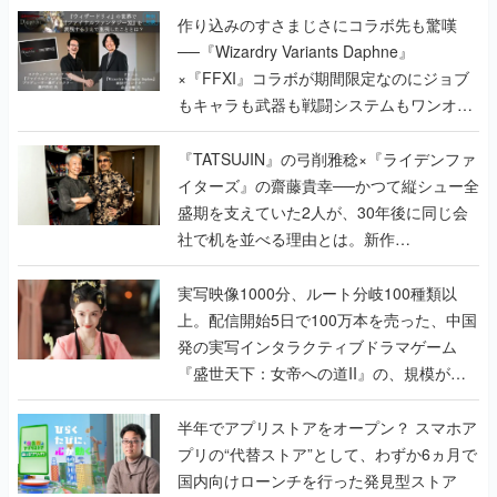
作り込みのすさまじさにコラボ先も驚嘆
──『Wizardry Variants Daphne』
×『FFXI』コラボが期間限定なのにジョブ
もキャラも武器も戦闘システムもワンオフ
で作り込まれた理由を両ディレクターに聞
く
『TATSUJIN』の弓削雅稔×『ライデンファ
イターズ』の齋藤貴幸──かつて縦シュー全
盛期を支えていた2人が、30年後に同じ会
社で机を並べる理由とは。新作
『TATSUJIN EXTREME』で初タッグを組
んだレジェンド2人に訊く開発秘話
実写映像1000分、ルート分岐100種類以
上。配信開始5日で100万本を売った、中国
発の実写インタラクティブドラマゲーム
『盛世天下：女帝への道II』の、規模が違
うこだわりをプロデューサーに聞いた
半年でアプリストアをオープン？ スマホア
プリの“代替ストア”として、わずか6ヵ月で
国内向けローンチを行った発見型ストア