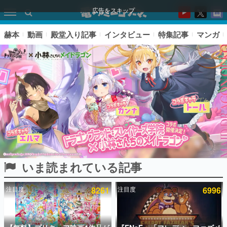
広告をスキップ
赫本
動画
殿堂入り記事
インタビュー
特集記事
マンガ
いま読まれている記事
ピックアップ
注目度
8261
注目度
6996
電ファミのいま読まれている記事ランキング
アプリセール情報