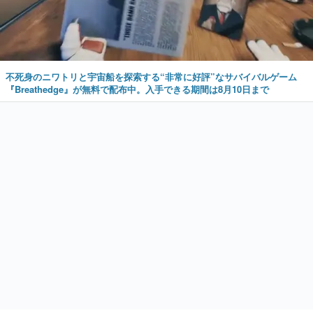
不死身のニワトリと宇宙船を探索する“非常に好評”なサバイバルゲーム
『Breathedge』が無料で配布中。入手できる期間は8月10日まで