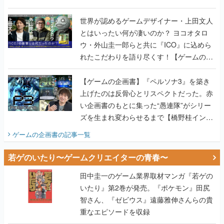
世界が認めるゲームデザイナー・上田文人
とはいったい何が凄いのか？ ヨコオタロ
ウ・外山圭一郎らと共に『ICO』に込めら
れたこだわりを語り尽くす！【ゲームの企
画書】
【ゲームの企画書】『ペルソナ3』を築き
上げたのは反骨心とリスペクトだった。赤
い企画書のもとに集った“愚連隊”がシリー
ズを生まれ変わらせるまで【橋野桂インタ
ビュー】
ゲームの企画書
の記事一覧
若ゲのいたり〜ゲームクリエイターの青春〜
田中圭一のゲーム業界取材マンガ『若ゲの
いたり』第2巻が発売。『ポケモン』田尻
智さん、『ゼビウス』遠藤雅伸さんらの貴
重なエピソードを収録