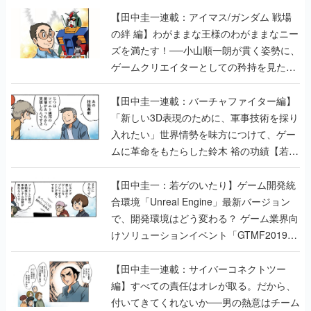
【田中圭一連載：アイマス/ガンダム 戦場
の絆 編】わがままな王様のわがままなニー
ズを満たす！──小山順一朗が貫く姿勢に、
ゲームクリエイターとしての矜持を見た
【若ゲのいたり最終回】
【田中圭一連載：バーチャファイター編】
「新しい3D表現のために、軍事技術を採り
入れたい」世界情勢を味方につけて、ゲー
ムに革命をもたらした鈴木 裕の功績【若ゲ
のいたり】
【田中圭一：若ゲのいたり】ゲーム開発統
合環境「Unreal Engine」最新バージョン
で、開発環境はどう変わる？ ゲーム業界向
けソリューションイベント「GTMF2019」
に行って、より理解を深めよう【PR】
【田中圭一連載：サイバーコネクトツー
編】すべての責任はオレが取る。だから、
付いてきてくれないか──男の熱意はチーム