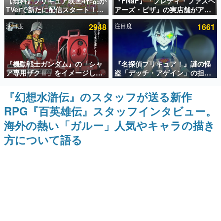
【無料】プリキュア映画4作品が
『FNaF』「フレディ・ファズベ
TVerで新たに配信スタート！な
アーズ・ピザ」の実店舗がアメ
インタビュー
んと2018年～2024年の映画ほぼ
リカの商業施設「American
注目度
2948
注目度
1661
すべてが見放題に、ぶっちゃけ
Dream」に2027年オープン！
連載・特集一覧
ありえないラインナップ
ScottGamesとの共同開発、食
事だけでなくステージショーや
没入型のホラー体験も楽しめる
殿堂入り記事
『機動戦士ガンダム』の「シャ
『名探偵プリキュア！』謎の怪
SNS拡散数が数千以上！ ページビュー数万以上！ などな
ど。多くの人々に読まれた、電ファミ渾身の“殿堂入り”記
ア専用ザクⅡ」をイメージした
盗「デッチ・アゲイン」の担当
事をまとめました。
散水ホースリールが予約開始。
キャストは天﨑滉平さんと判
本体にはシャアのパーソナルマ
明。『Re:ゼロから始める異世
『幻想水滸伝』のスタッフが送る新作
ゲームの企画書
ークやジオン公国軍のエンブレ
界生活』オットー役、『ヒプノ
名作ゲームクリエイターの方々に製作時のエピソードをお
RPG『百英雄伝』スタッフインタビュー。
ム、型式番号などを配置
シスマイク』山田三郎役など
聞きし、ヒットする企画（ゲーム）とは何か？を探ってい
きます。
海外の熱い「ガルー」人気やキャラの描き
赫本
方について語る
この物語を解いてはいけない。『赫本』は、〈試験問題〉
の形をした短編ホラー小説集です。
新世代に訊く
これからのデジタルゲーム市場を担う若きクリエイター達
の姿を追い、彼らのルーツと情熱を探っていきます。
ゲーム世代の作家たち
ゲームに多大な影響を受けた作家さんに取材し、ゲームが