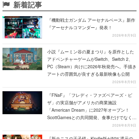
新着記事
『機動戦士ガンダム アーセナルベース』新作
『アーセナルコマンダー』発表！
2026年8月9日
小説『ムーミン谷の夏まつり』を原作とした
アドベンチャーゲームがSwitch、Switch 2、
PC（Steam）向けに2026年秋発売へ。手描き
アートの雰囲気が良すぎる最新映像も公開
2026年8月9日
『FNaF』「フレディ・ファズベアーズ・ピ
ザ」の実店舗がアメリカの商業施設
「American Dream」に2027年オープン！
ScottGamesとの共同開発、食事だけでなくス
テージショーや没入型のホラー体験も楽しめ
2026年8月9日
る
『新テニスの王子様』Kindle版が50%還元の