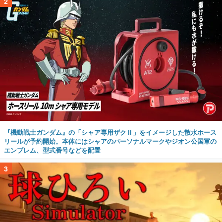
2
『機動戦士ガンダム』の「シャア専用ザクⅡ」をイメージした散水ホース
リールが予約開始。本体にはシャアのパーソナルマークやジオン公国軍の
エンブレム、型式番号などを配置
3