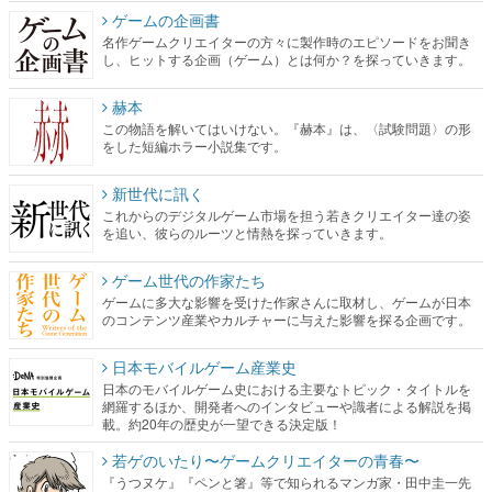
ゲームの企画書
名作ゲームクリエイターの方々に製作時のエピソードをお聞き
し、ヒットする企画（ゲーム）とは何か？を探っていきます。
赫本
この物語を解いてはいけない。『赫本』は、〈試験問題〉の形
をした短編ホラー小説集です。
新世代に訊く
これからのデジタルゲーム市場を担う若きクリエイター達の姿
を追い、彼らのルーツと情熱を探っていきます。
ゲーム世代の作家たち
ゲームに多大な影響を受けた作家さんに取材し、ゲームが日本
のコンテンツ産業やカルチャーに与えた影響を探る企画です。
日本モバイルゲーム産業史
日本のモバイルゲーム史における主要なトピック・タイトルを
網羅するほか、開発者へのインタビューや識者による解説を掲
載。約20年の歴史が一望できる決定版！
若ゲのいたり〜ゲームクリエイターの青春〜
『うつヌケ』『ペンと箸』等で知られるマンガ家・田中圭一先