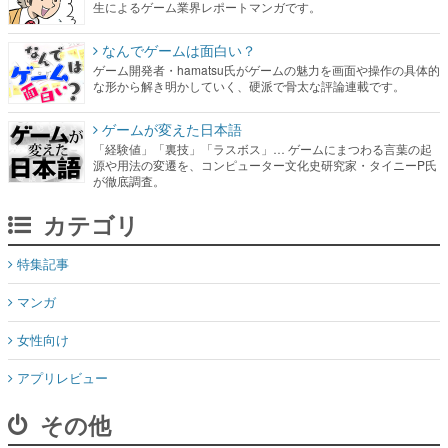
生によるゲーム業界レポートマンガです。
なんでゲームは面白い？
ゲーム開発者・hamatsu氏がゲームの魅力を画面や操作の具体的
な形から解き明かしていく、硬派で骨太な評論連載です。
ゲームが変えた日本語
「経験値」「裏技」「ラスボス」… ゲームにまつわる言葉の起
源や用法の変遷を、コンピューター文化史研究家・タイニーP氏
が徹底調査。
カテゴリ
特集記事
マンガ
女性向け
アプリレビュー
その他