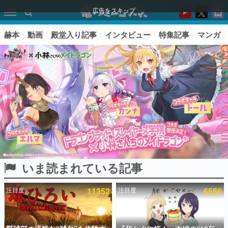
広告をスキップ
赫本
動画
殿堂入り記事
インタビュー
特集記事
マンガ
いま読まれている記事
ピックアップ
注目度
11352
注目度
6556
電ファミのいま読まれている記事ランキング
アプリセール情報