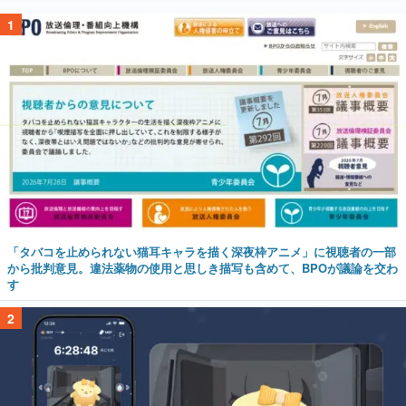
1
「タバコを止められない猫耳キャラを描く深夜枠アニメ」に視聴者の一部
から批判意見。違法薬物の使用と思しき描写も含めて、BPOが議論を交わ
す
2