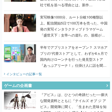
社で机を並べる理由とは。新作
『TATSUJIN EXTREME』で初タッグを組
んだレジェンド2人に訊く開発秘話
実写映像1000分、ルート分岐100種類以
上。配信開始5日で100万本を売った、中国
発の実写インタラクティブドラマゲーム
『盛世天下：女帝への道II』の、規模が違
うこだわりをプロデューサーに聞いた
半年でアプリストアをオープン？ スマホア
プリの“代替ストア”として、わずか6ヵ月で
国内向けローンチを行った発見型ストア
『あっぷアリーナ！』仕掛け人に話を聞い
てみた
インタビュー
の記事一覧
ゲームの企画書
『アビス』は、ひとつの奇跡だった──膨大
な開発資料とともに『テイルズ オブ ジ ア
ビス』開発陣に聞く、「生まれた意味を知