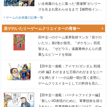
い企画書のもとに集った“愚連隊”がシリー
ズを生まれ変わらせるまで【橋野桂インタ
ビュー】
ゲームの企画書
の記事一覧
若ゲのいたり〜ゲームクリエイターの青春〜
田中圭一のゲーム業界取材マンガ『若ゲの
いたり』第2巻が発売。『ポケモン』田尻
智さん、『ゼビウス』遠藤雅伸さんらの貴
重なエピソードを収録
【田中圭一連載：アイマス/ガンダム 戦場
の絆 編】わがままな王様のわがままなニー
ズを満たす！──小山順一朗が貫く姿勢に、
ゲームクリエイターとしての矜持を見た
【若ゲのいたり最終回】
【田中圭一連載：バーチャファイター編】
「新しい3D表現のために、軍事技術を採り
入れたい」世界情勢を味方につけて、ゲー