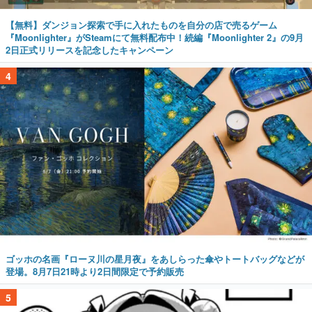
【無料】ダンジョン探索で手に入れたものを自分の店で売るゲーム
『Moonlighter』がSteamにて無料配布中！続編『Moonlighter 2』の9月
2日正式リリースを記念したキャンペーン
4
ゴッホの名画『ローヌ川の星月夜』をあしらった傘やトートバッグなどが
登場。8月7日21時より2日間限定で予約販売
5