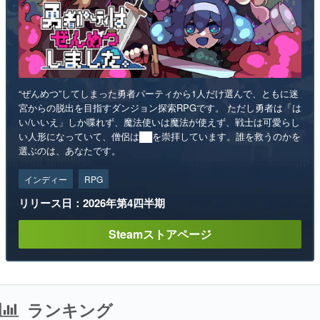
“ぜんめつ”してしまった勇者パーティから1人だけ選んで、ともに迷
宮からの脱出を目指すダンジョン探索RPGです。 ただし勇者は「は
い/いいえ」しか喋れず、魔法使いは魔法が使えず、戦士は可愛らし
い人形になっていて、僧侶は██を崇拝しています。誰を救うのかを
選ぶのは、あなたです。
インディー
RPG
リリース日：2026年第4四半期
Steamストアページ
ランキング