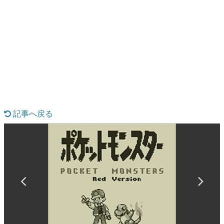
日本のコンテンツ産業やカルチャーに与えた影響を探る企
画です。
日本モバイルゲーム産業史
日本のモバイルゲーム史における主要なトピック・タイト
ルを網羅するほか、開発者へのインタビューや識者による
解説を掲載。約20年の歴史が一望できる決定版！
若ゲのいたり〜ゲームクリエイターの青春〜
『うつヌケ』『ペンと箸』等で知られるマンガ家・田中圭
一先生によるゲーム業界レポートマンガです。
記事へ戻る
なんでゲームは面白い？
ゲーム開発者・hamatsu氏がゲームの魅力を画面や操作の
具体的な形から解き明かしていく、硬派で骨太な評論連載
です。
ゲームが変えた日本語
「経験値」「裏技」「ラスボス」… ゲームにまつわる言葉
の起源や用法の変遷を、コンピューター文化史研究家・タ
イニーP氏が徹底調査。
カテゴリ
特集記事