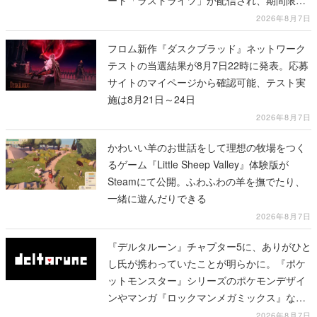
ート「ラストライツ」が配信され、期間限定
の無料プレイや過去作の無料配布も
2026年8月7日
フロム新作『ダスクブラッド』ネットワーク
テストの当選結果が8月7日22時に発表。応募
サイトのマイページから確認可能、テスト実
施は8月21日～24日
2026年8月7日
かわいい羊のお世話をして理想の牧場をつく
るゲーム『Little Sheep Valley』体験版が
Steamにて公開。ふわふわの羊を撫でたり、
一緒に遊んだりできる
2026年8月7日
『デルタルーン』チャプター5に、ありがひと
し氏が携わっていたことが明らかに。『ポケ
ットモンスター』シリーズのポケモンデザイ
ンやマンガ『ロックマンメガミックス』など
で知られる
2026年8月7日