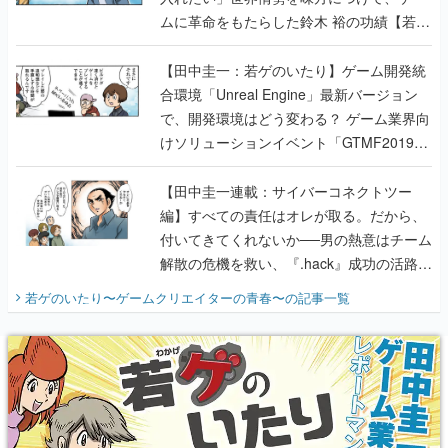
ムに革命をもたらした鈴木 裕の功績【若ゲ
のいたり】
【田中圭一：若ゲのいたり】ゲーム開発統
合環境「Unreal Engine」最新バージョン
で、開発環境はどう変わる？ ゲーム業界向
けソリューションイベント「GTMF2019」
に行って、より理解を深めよう【PR】
【田中圭一連載：サイバーコネクトツー
編】すべての責任はオレが取る。だから、
付いてきてくれないか──男の熱意はチーム
解散の危機を救い、『.hack』成功の活路を
開く。業界の快男児・松山 洋に流れる血は
若ゲのいたり〜ゲームクリエイターの青春〜
の記事一覧
『少年ジャンプ』色だった【若ゲのいた
り】