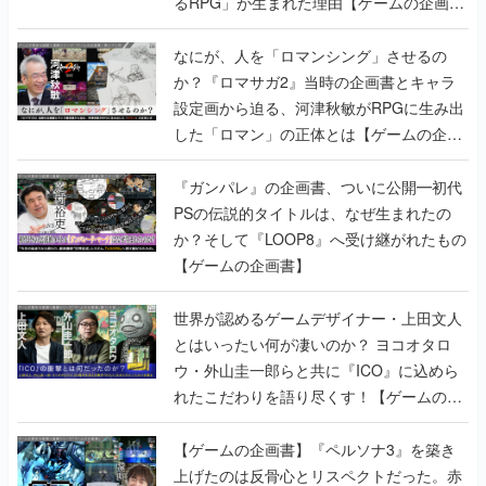
るRPG」が生まれた理由【ゲームの企画
書】
なにが、人を「ロマンシング」させるの
か？『ロマサガ2』当時の企画書とキャラ
設定画から迫る、河津秋敏がRPGに生み出
した「ロマン」の正体とは【ゲームの企画
書】
『ガンパレ』の企画書、ついに公開━初代
PSの伝説的タイトルは、なぜ生まれたの
か？そして『LOOP8』へ受け継がれたもの
【ゲームの企画書】
世界が認めるゲームデザイナー・上田文人
とはいったい何が凄いのか？ ヨコオタロ
ウ・外山圭一郎らと共に『ICO』に込めら
れたこだわりを語り尽くす！【ゲームの企
画書】
【ゲームの企画書】『ペルソナ3』を築き
上げたのは反骨心とリスペクトだった。赤