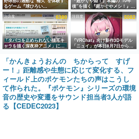
野球部の過酷な“補欠”を体験す
『超かぐや姫！』本編の“10年
るゲーム『球ひろい
後”を描く『超かぐやメシ！』
インタビュー
Simulator』が「1件」のウィッ
Web連載決定。新たなWebマン
注目度
6380
注目度
5082
シュリストをもとにチェコ語に
ガレーベル「ビビビコミック」
連載・特集一覧
対応しSNSで話題に。『キング
にて特別話が掲載スタート、あ
ダム・カム』開発元やチェコの
のお話には…まだ続きがある！
プロ野球選手から称賛の声
殿堂入り記事
「タバコを止められない猫耳キ
『VRChat』向け新作3Dモデル
SNS拡散数が数千以上！ ページビュー数万以上！ などな
ど。多くの人々に読まれた、電ファミ渾身の“殿堂入り”記
ャラを描く深夜枠アニメ」に視
「ニュイ」が本日8月7日から
事をまとめました。
聴者の一部から批判意見。違法
BOOTHにて発売。瞳に光る星
薬物の使用と思しき描写も含め
や感情豊かな表情が、小悪魔か
「かんきょうおんの ちからって すげ
ゲームの企画書
て、BPOが議論を交わす
わいい
名作ゲームクリエイターの方々に製作時のエピソードをお
ー！」距離感や生態に応じて変化する、フ
聞きし、ヒットする企画（ゲーム）とは何か？を探ってい
きます。
ィールド上のポケモンたちの声はこうし
赫本
て作られた。『ポケモン』シリーズの環境
この物語を解いてはいけない。『赫本』は、〈試験問題〉
音の歴史や変遷をサウンド担当者3人が語
の形をした短編ホラー小説集です。
る【CEDEC2023】
新世代に訊く
これからのデジタルゲーム市場を担う若きクリエイター達
の姿を追い、彼らのルーツと情熱を探っていきます。
ゲーム世代の作家たち
ゲームに多大な影響を受けた作家さんに取材し、ゲームが