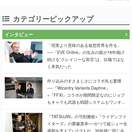
カテゴリーピックアップ
インタビュー
「現実より意味のある仮想世界を作る」
──『EVE Online』の生みの親が18年掲げ
続ける”クレイジーな宣言”は、比喩ではな
く本気だった
作り込みのすさまじさにコラボ先も驚嘆
──『Wizardry Variants Daphne』
×『FFXI』コラボが期間限定なのにジョブ
もキャラも武器も戦闘システムもワンオフ
で作り込まれた理由を両ディレクターに聞
く
『TATSUJIN』の弓削雅稔×『ライデンファ
イターズ』の齋藤貴幸──かつて縦シュー全
盛期を支えていた2人が、30年後に同じ会