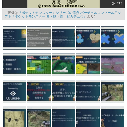
24 / 74
マンガ
（画像は
『ポケットモンスター』シリーズの原点|バーチャルコンソール用ソ
フト『ポケットモンスター 赤・緑・青・ピカチュウ』
より）
女性向け
アプリレビュー
その他
電ファミニコゲーマーとは？
運営：株式会社マレ