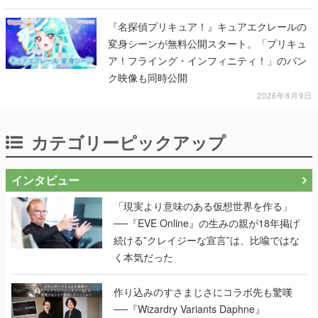
『名探偵プリキュア！』キュアエクレールの
変身シーンが無料公開スタート。「プリキュ
ア！フライング・インフィニティ！」のバン
ク映像も同時公開
2026年8月9日
カテゴリーピックアップ
インタビュー
「現実より意味のある仮想世界を作る」
──『EVE Online』の生みの親が18年掲げ
続ける”クレイジーな宣言”は、比喩ではな
く本気だった
作り込みのすさまじさにコラボ先も驚嘆
──『Wizardry Variants Daphne』