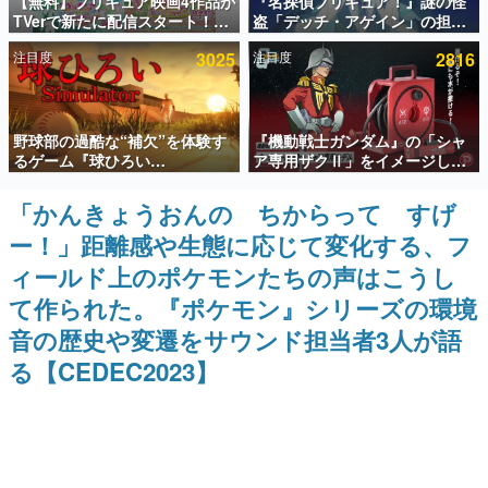
【無料】プリキュア映画4作品が
『名探偵プリキュア！』謎の怪
TVerで新たに配信スタート！な
盗「デッチ・アゲイン」の担当
インタビュー
んと2018年～2024年の映画ほぼ
キャストは天﨑滉平さんと判
注目度
3025
注目度
2816
すべてが見放題に、ぶっちゃけ
明。『Re:ゼロから始める異世
連載・特集一覧
ありえないラインナップ
界生活』オットー役、『ヒプノ
シスマイク』山田三郎役など
殿堂入り記事
野球部の過酷な“補欠”を体験す
『機動戦士ガンダム』の「シャ
SNS拡散数が数千以上！ ページビュー数万以上！ などな
ど。多くの人々に読まれた、電ファミ渾身の“殿堂入り”記
るゲーム『球ひろい
ア専用ザクⅡ」をイメージした
事をまとめました。
Simulator』が「1件」のウィッ
散水ホースリールが予約開始。
シュリストをもとにチェコ語に
本体にはシャアのパーソナルマ
「かんきょうおんの ちからって すげ
ゲームの企画書
対応しSNSで話題に。『キング
ークやジオン公国軍のエンブレ
名作ゲームクリエイターの方々に製作時のエピソードをお
ー！」距離感や生態に応じて変化する、フ
ダム・カム』開発元やチェコの
ム、型式番号などを配置
聞きし、ヒットする企画（ゲーム）とは何か？を探ってい
プロ野球選手から称賛の声
きます。
ィールド上のポケモンたちの声はこうし
赫本
て作られた。『ポケモン』シリーズの環境
この物語を解いてはいけない。『赫本』は、〈試験問題〉
音の歴史や変遷をサウンド担当者3人が語
の形をした短編ホラー小説集です。
る【CEDEC2023】
新世代に訊く
これからのデジタルゲーム市場を担う若きクリエイター達
の姿を追い、彼らのルーツと情熱を探っていきます。
ゲーム世代の作家たち
ゲームに多大な影響を受けた作家さんに取材し、ゲームが