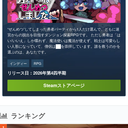
“ぜんめつ”してしまった勇者パーティから1人だけ選んで、ともに迷
宮からの脱出を目指すダンジョン探索RPGです。 ただし勇者は「は
い/いいえ」しか喋れず、魔法使いは魔法が使えず、戦士は可愛らし
い人形になっていて、僧侶は██を崇拝しています。誰を救うのかを
選ぶのは、あなたです。
インディー
RPG
リリース日：2026年第4四半期
Steamストアページ
ランキング
1