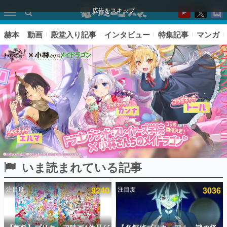
広告をスキップ
赫本
動画
殿堂入り記事
インタビュー
特集記事
マンガ
いま読まれている記事
ピックアップ
注目度
9240
注目度
3036
電ファミのいま読まれている記事ランキング
アプリセール情報