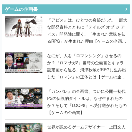
ゲームの企画書
『アビス』は、ひとつの奇跡だった──膨大
な開発資料とともに『テイルズ オブ ジ ア
ビス』開発陣に聞く、「生まれた意味を知
るRPG」が生まれた理由【ゲームの企画
書】
なにが、人を「ロマンシング」させるの
か？『ロマサガ2』当時の企画書とキャラ
設定画から迫る、河津秋敏がRPGに生み出
した「ロマン」の正体とは【ゲームの企画
書】
『ガンパレ』の企画書、ついに公開━初代
PSの伝説的タイトルは、なぜ生まれたの
か？そして『LOOP8』へ受け継がれたもの
【ゲームの企画書】
世界が認めるゲームデザイナー・上田文人