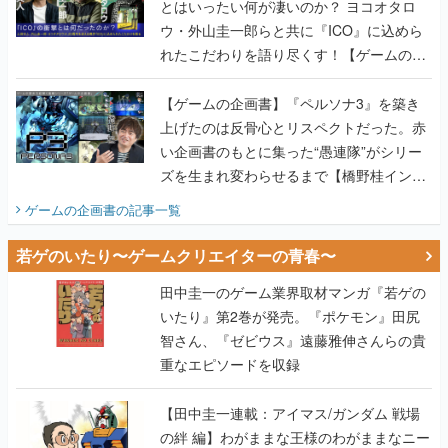
とはいったい何が凄いのか？ ヨコオタロ
ウ・外山圭一郎らと共に『ICO』に込めら
れたこだわりを語り尽くす！【ゲームの企
画書】
【ゲームの企画書】『ペルソナ3』を築き
上げたのは反骨心とリスペクトだった。赤
い企画書のもとに集った“愚連隊”がシリー
ズを生まれ変わらせるまで【橋野桂インタ
ビュー】
ゲームの企画書
の記事一覧
若ゲのいたり〜ゲームクリエイターの青春〜
田中圭一のゲーム業界取材マンガ『若ゲの
いたり』第2巻が発売。『ポケモン』田尻
智さん、『ゼビウス』遠藤雅伸さんらの貴
重なエピソードを収録
【田中圭一連載：アイマス/ガンダム 戦場
の絆 編】わがままな王様のわがままなニー