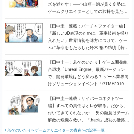
ズを満たす！──小山順一朗が貫く姿勢に、
ゲームクリエイターとしての矜持を見た
【若ゲのいたり最終回】
【田中圭一連載：バーチャファイター編】
「新しい3D表現のために、軍事技術を採り
入れたい」世界情勢を味方につけて、ゲー
ムに革命をもたらした鈴木 裕の功績【若ゲ
のいたり】
【田中圭一：若ゲのいたり】ゲーム開発統
合環境「Unreal Engine」最新バージョン
で、開発環境はどう変わる？ ゲーム業界向
けソリューションイベント「GTMF2019」
に行って、より理解を深めよう【PR】
【田中圭一連載：サイバーコネクトツー
編】すべての責任はオレが取る。だから、
付いてきてくれないか──男の熱意はチーム
解散の危機を救い、『.hack』成功の活路を
開く。業界の快男児・松山 洋に流れる血は
若ゲのいたり〜ゲームクリエイターの青春〜
の記事一覧