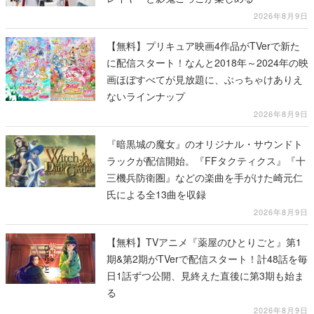
2026年8月9日
【無料】プリキュア映画4作品がTVerで新た
に配信スタート！なんと2018年～2024年の映
画ほぼすべてが見放題に、ぶっちゃけありえ
ないラインナップ
2026年8月9日
『暗黒城の魔女』のオリジナル・サウンドト
ラックが配信開始。『FFタクティクス』『十
三機兵防衛圏』などの楽曲を手がけた崎元仁
氏による全13曲を収録
2026年8月9日
【無料】TVアニメ『薬屋のひとりごと』第1
期&第2期がTVerで配信スタート！計48話を毎
日1話ずつ公開、見終えた直後に第3期も始ま
る
2026年8月9日