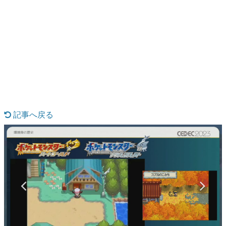
日本のコンテンツ産業やカルチャーに与えた影響を探る企
画です。
日本モバイルゲーム産業史
日本のモバイルゲーム史における主要なトピック・タイト
ルを網羅するほか、開発者へのインタビューや識者による
解説を掲載。約20年の歴史が一望できる決定版！
若ゲのいたり〜ゲームクリエイターの青春〜
『うつヌケ』『ペンと箸』等で知られるマンガ家・田中圭
一先生によるゲーム業界レポートマンガです。
記事へ戻る
なんでゲームは面白い？
ゲーム開発者・hamatsu氏がゲームの魅力を画面や操作の
具体的な形から解き明かしていく、硬派で骨太な評論連載
です。
ゲームが変えた日本語
「経験値」「裏技」「ラスボス」… ゲームにまつわる言葉
の起源や用法の変遷を、コンピューター文化史研究家・タ
イニーP氏が徹底調査。
カテゴリ
特集記事