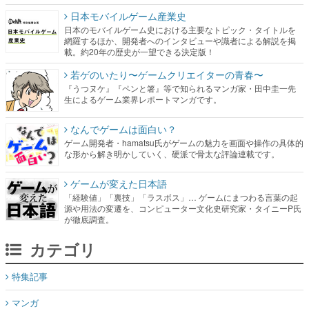
日本モバイルゲーム産業史
日本のモバイルゲーム史における主要なトピック・タイトルを
網羅するほか、開発者へのインタビューや識者による解説を掲
載。約20年の歴史が一望できる決定版！
若ゲのいたり〜ゲームクリエイターの青春〜
『うつヌケ』『ペンと箸』等で知られるマンガ家・田中圭一先
生によるゲーム業界レポートマンガです。
なんでゲームは面白い？
ゲーム開発者・hamatsu氏がゲームの魅力を画面や操作の具体的
な形から解き明かしていく、硬派で骨太な評論連載です。
ゲームが変えた日本語
「経験値」「裏技」「ラスボス」… ゲームにまつわる言葉の起
源や用法の変遷を、コンピューター文化史研究家・タイニーP氏
が徹底調査。
カテゴリ
特集記事
マンガ