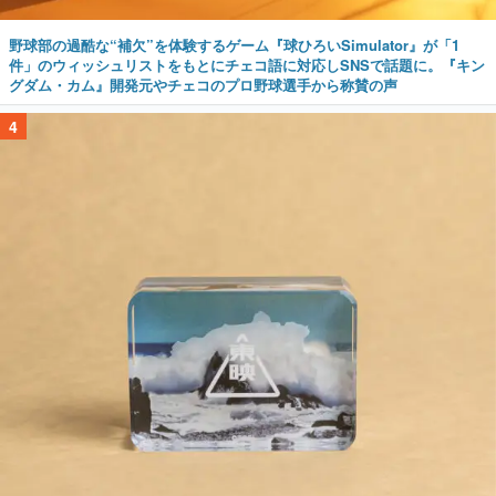
野球部の過酷な“補欠”を体験するゲーム『球ひろいSimulator』が「1
件」のウィッシュリストをもとにチェコ語に対応しSNSで話題に。『キン
グダム・カム』開発元やチェコのプロ野球選手から称賛の声
4