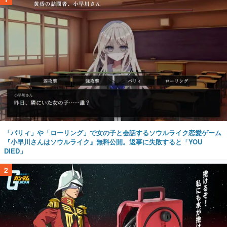
「パリィ」や「ローリング」で女の子と会話するソウルライク恋愛ゲーム
『小早川さんはソウルライク』無料公開。返事に失敗すると「YOU
DIED」
2