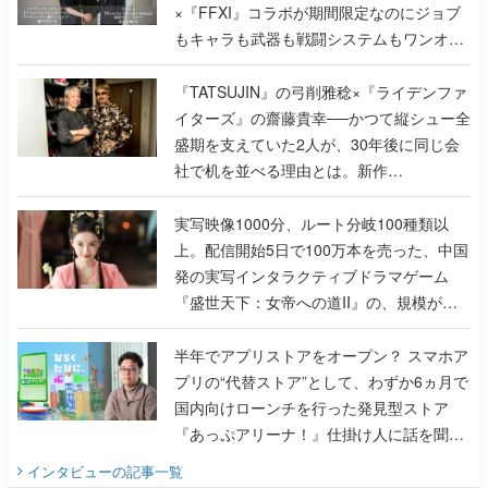
×『FFXI』コラボが期間限定なのにジョブ
もキャラも武器も戦闘システムもワンオフ
で作り込まれた理由を両ディレクターに聞
く
『TATSUJIN』の弓削雅稔×『ライデンファ
イターズ』の齋藤貴幸──かつて縦シュー全
盛期を支えていた2人が、30年後に同じ会
社で机を並べる理由とは。新作
『TATSUJIN EXTREME』で初タッグを組
んだレジェンド2人に訊く開発秘話
実写映像1000分、ルート分岐100種類以
上。配信開始5日で100万本を売った、中国
発の実写インタラクティブドラマゲーム
『盛世天下：女帝への道II』の、規模が違
うこだわりをプロデューサーに聞いた
半年でアプリストアをオープン？ スマホア
プリの“代替ストア”として、わずか6ヵ月で
国内向けローンチを行った発見型ストア
『あっぷアリーナ！』仕掛け人に話を聞い
てみた
インタビュー
の記事一覧