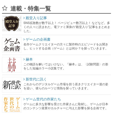
連載・特集一覧
殿堂入り記事
SNS拡散数が数千以上！ ページビュー数万以上！ などなど。多
くの人々に読まれた、電ファミ渾身の“殿堂入り”記事をまとめま
した。
ゲームの企画書
名作ゲームクリエイターの方々に製作時のエピソードをお聞き
し、ヒットする企画（ゲーム）とは何か？を探っていきます。
赫本
この物語を解いてはいけない。『赫本』は、〈試験問題〉の形
をした短編ホラー小説集です。
新世代に訊く
これからのデジタルゲーム市場を担う若きクリエイター達の姿
を追い、彼らのルーツと情熱を探っていきます。
ゲーム世代の作家たち
ゲームに多大な影響を受けた作家さんに取材し、ゲームが日本
のコンテンツ産業やカルチャーに与えた影響を探る企画です。