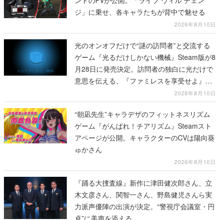
ントのPVが公開。「ライフ ウィル チェン
ジ」に乗せ、各キャラたちが背中で魅せる
2026年8月10日
光のオンオフだけで“謎の訪問者”と交流する
ゲーム『光るだけしかない機械』Steam版が8
月28日に発売決定。訪問者の独白に光だけで
意思を伝える、『ファミレスを享受せよ』開
発元の最新作
2026年8月10日
“朝凪先生”キャラデザのフィットネスリズム
ゲーム『がんばれ！チアリズム』Steamスト
アページが公開。キャラクターのCVは陽向葵
ゅかさん
2026年8月10日
『踊る大捜査線』新作に津田健次郎さん、立
木文彦さん、関智一さん、野島健児さんら実
力派声優陣の出演が決定。“警視庁会議室・円
卓”に美声を添える