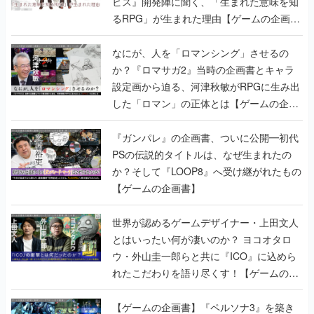
ビス』開発陣に聞く、「生まれた意味を知
るRPG」が生まれた理由【ゲームの企画
書】
なにが、人を「ロマンシング」させるの
か？『ロマサガ2』当時の企画書とキャラ
設定画から迫る、河津秋敏がRPGに生み出
した「ロマン」の正体とは【ゲームの企画
書】
『ガンパレ』の企画書、ついに公開━初代
PSの伝説的タイトルは、なぜ生まれたの
か？そして『LOOP8』へ受け継がれたもの
【ゲームの企画書】
世界が認めるゲームデザイナー・上田文人
とはいったい何が凄いのか？ ヨコオタロ
ウ・外山圭一郎らと共に『ICO』に込めら
れたこだわりを語り尽くす！【ゲームの企
画書】
【ゲームの企画書】『ペルソナ3』を築き