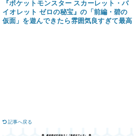
『ポケットモンスター スカーレット・バ
日本のコンテンツ産業やカルチャーに与えた影響を探る企
イオレット ゼロの秘宝』の「前編・碧の
画です。
仮面」を遊んできたら雰囲気良すぎて最高
日本モバイルゲーム産業史
日本のモバイルゲーム史における主要なトピック・タイト
ルを網羅するほか、開発者へのインタビューや識者による
解説を掲載。約20年の歴史が一望できる決定版！
若ゲのいたり〜ゲームクリエイターの青春〜
『うつヌケ』『ペンと箸』等で知られるマンガ家・田中圭
一先生によるゲーム業界レポートマンガです。
なんでゲームは面白い？
ゲーム開発者・hamatsu氏がゲームの魅力を画面や操作の
具体的な形から解き明かしていく、硬派で骨太な評論連載
です。
ゲームが変えた日本語
「経験値」「裏技」「ラスボス」… ゲームにまつわる言葉
の起源や用法の変遷を、コンピューター文化史研究家・タ
イニーP氏が徹底調査。
カテゴリ
記事へ戻る
特集記事