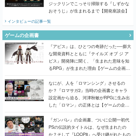
ジックリンでこっそり掃除する『しずかな
おそうじ』が生まれるまで【開発座談会】
インタビュー
の記事一覧
ゲームの企画書
『アビス』は、ひとつの奇跡だった──膨大
な開発資料とともに『テイルズ オブ ジ ア
ビス』開発陣に聞く、「生まれた意味を知
るRPG」が生まれた理由【ゲームの企画
書】
なにが、人を「ロマンシング」させるの
か？『ロマサガ2』当時の企画書とキャラ
設定画から迫る、河津秋敏がRPGに生み出
した「ロマン」の正体とは【ゲームの企画
書】
『ガンパレ』の企画書、ついに公開━初代
PSの伝説的タイトルは、なぜ生まれたの
か？そして『LOOP8』へ受け継がれたもの