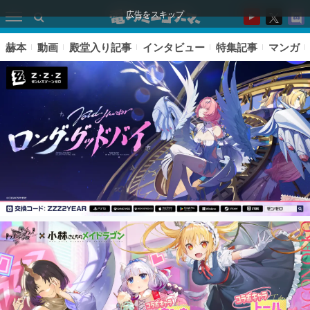
広告をスキップ
赫本
動画
殿堂入り記事
インタビュー
特集記事
マンガ
ピックアップ
電ファミのいま読まれている記事ランキング
アプリセール情報