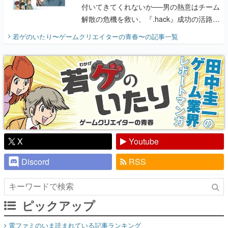
付いてきてくれないか──男の熱意はチーム
解散の危機を救い、『.hack』成功の活路を
開く。業界の快男児・松山 洋に流れる血は
若ゲのいたり〜ゲームクリエイターの青春〜
の記事一覧
『少年ジャンプ』色だった【若ゲのいた
り】
X
Youtube
Discord
RSS
ピックアップ
電ファミのいま読まれている記事ランキング