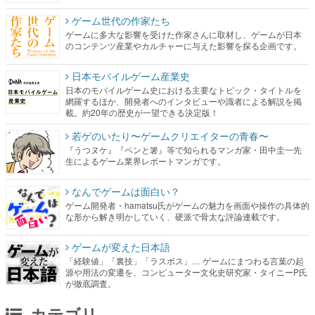
ゲーム世代の作家たち
ゲームに多大な影響を受けた作家さんに取材し、ゲームが日本
のコンテンツ産業やカルチャーに与えた影響を探る企画です。
日本モバイルゲーム産業史
日本のモバイルゲーム史における主要なトピック・タイトルを
網羅するほか、開発者へのインタビューや識者による解説を掲
載。約20年の歴史が一望できる決定版！
若ゲのいたり〜ゲームクリエイターの青春〜
『うつヌケ』『ペンと箸』等で知られるマンガ家・田中圭一先
生によるゲーム業界レポートマンガです。
なんでゲームは面白い？
ゲーム開発者・hamatsu氏がゲームの魅力を画面や操作の具体的
な形から解き明かしていく、硬派で骨太な評論連載です。
ゲームが変えた日本語
「経験値」「裏技」「ラスボス」… ゲームにまつわる言葉の起
源や用法の変遷を、コンピューター文化史研究家・タイニーP氏
が徹底調査。
カテゴリ