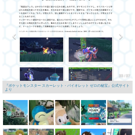
マンガ
女性向け
アプリレビュー
その他
電ファミニコゲーマーとは？
運営：株式会社マレ
33 / 37
『ポケットモンスター スカーレット・バイオレット ゼロの秘宝』公式サイト
より