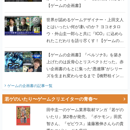
【ゲームの企画書】
世界が認めるゲームデザイナー・上田文人
とはいったい何が凄いのか？ ヨコオタロ
ウ・外山圭一郎らと共に『ICO』に込めら
れたこだわりを語り尽くす！【ゲームの企
画書】
【ゲームの企画書】『ペルソナ3』を築き
上げたのは反骨心とリスペクトだった。赤
い企画書のもとに集った“愚連隊”がシリー
ズを生まれ変わらせるまで【橋野桂インタ
ビュー】
ゲームの企画書
の記事一覧
若ゲのいたり〜ゲームクリエイターの青春〜
田中圭一のゲーム業界取材マンガ『若ゲの
いたり』第2巻が発売。『ポケモン』田尻
智さん、『ゼビウス』遠藤雅伸さんらの貴