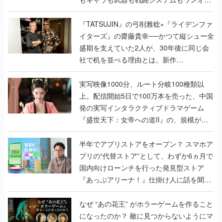
で作り込まれた理由を両ディレクターに聞
く
『TATSUJIN』の弓削雅稔×『ライデンファ
イターズ』の齋藤貴幸──かつて縦シュー全
盛期を支えていた2人が、30年後に同じ会
社で机を並べる理由とは。新作
『TATSUJIN EXTREME』で初タッグを組
んだレジェンド2人に訊く開発秘話
実写映像1000分、ルート分岐100種類以
上。配信開始5日で100万本を売った、中国
発の実写インタラクティブドラマゲーム
『盛世天下：女帝への道II』の、規模が違
うこだわりをプロデューサーに聞いた
半年でアプリストアをオープン？ スマホア
プリの“代替ストア”として、わずか6ヵ月で
国内向けローンチを行った発見型ストア
『あっぷアリーナ！』仕掛け人に話を聞い
てみた
なぜ “あの花王” がホラーゲームを作ること
になったのか？ 敵に見つからないようにマ