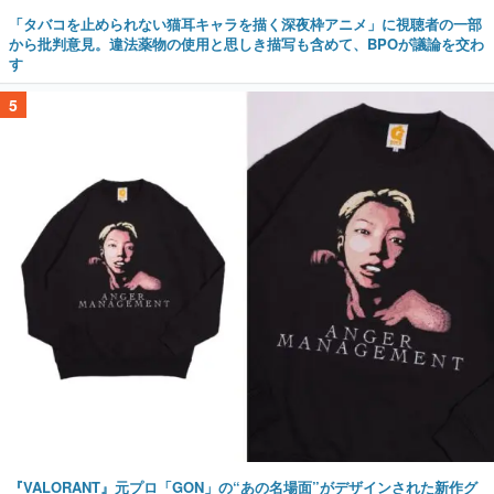
「タバコを止められない猫耳キャラを描く深夜枠アニメ」に視聴者の一部
から批判意見。違法薬物の使用と思しき描写も含めて、BPOが議論を交わ
す
5
『VALORANT』元プロ「GON」の“あの名場面”がデザインされた新作グ