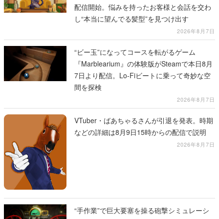
配信開始。悩みを持ったお客様と会話を交わ
し“本当に望んでる髪型”を見つけ出す
2026年8月7日
“ビー玉”になってコースを転がるゲーム
『Marblearium』の体験版がSteamで本日8月
7日より配信。Lo-Fiビートに乗って奇妙な空
間を探検
2026年8月7日
VTuber・ばあちゃるさんが引退を発表。時期
などの詳細は8月9日15時からの配信で説明
2026年8月7日
“手作業”で巨大要塞を操る砲撃シミュレーシ