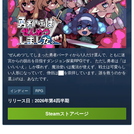
“ぜんめつ”してしまった勇者パーティから1人だけ選んで、ともに迷
宮からの脱出を目指すダンジョン探索RPGです。 ただし勇者は「は
い/いいえ」しか喋れず、魔法使いは魔法が使えず、戦士は可愛らし
い人形になっていて、僧侶は██を崇拝しています。誰を救うのかを
選ぶのは、あなたです。
インディー
RPG
リリース日：2026年第4四半期
Steamストアページ