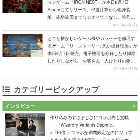
ョンゲーム『IRON NEST』が本日8月7日
Steamにてリリース。弾道計算から砲弾装
填、砲塔旋回までワンオペでこなし、強烈な
一撃をブチかませるロマンある作品
2026年8月7日
どこか懐かしいゲーム機やガラケーを修理す
るゲーム『リ・ストーリー: 思い出修理屋』が
本日8月7日発売。電子機器を分解したり掃除
したりしながら、お客さん一人ひとりの物語
に耳を傾ける
2026年8月7日
カテゴリーピックアップ
インタビュー
作り込みのすさまじさにコラボ先も驚嘆
──『Wizardry Variants Daphne』
×『FFXI』コラボが期間限定なのにジョブ
もキャラも武器も戦闘システムもワンオフ