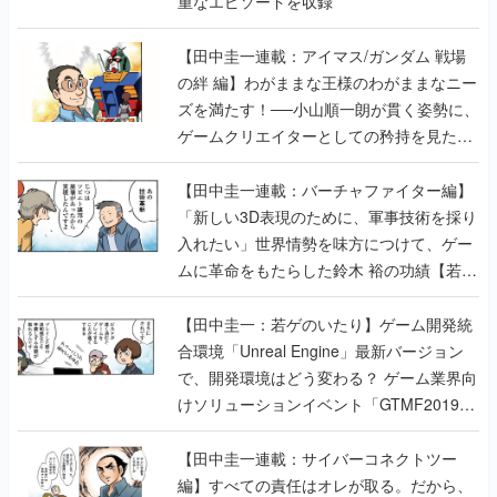
重なエピソードを収録
【田中圭一連載：アイマス/ガンダム 戦場
の絆 編】わがままな王様のわがままなニー
ズを満たす！──小山順一朗が貫く姿勢に、
ゲームクリエイターとしての矜持を見た
【若ゲのいたり最終回】
【田中圭一連載：バーチャファイター編】
「新しい3D表現のために、軍事技術を採り
入れたい」世界情勢を味方につけて、ゲー
ムに革命をもたらした鈴木 裕の功績【若ゲ
のいたり】
【田中圭一：若ゲのいたり】ゲーム開発統
合環境「Unreal Engine」最新バージョン
で、開発環境はどう変わる？ ゲーム業界向
けソリューションイベント「GTMF2019」
に行って、より理解を深めよう【PR】
【田中圭一連載：サイバーコネクトツー
編】すべての責任はオレが取る。だから、