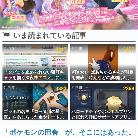
インタビュー
連載・特集一覧
いま読まれている記事
殿堂入り記事
SNS拡散数が数千以上！ ページビュー数万以上！ などな
ど。多くの人々に読まれた、電ファミ渾身の“殿堂入り”記
注目度
8217
注目度
6457
事をまとめました。
ゲームの企画書
名作ゲームクリエイターの方々に製作時のエピソードをお
聞きし、ヒットする企画（ゲーム）とは何か？を探ってい
「タバコを止められない猫耳キ
VTuber・ばあちゃるさんが引退
きます。
ャラを描く深夜枠アニメ」に視
を発表。時期などの詳細は8月9
聴者の一部から批判意見。違法
日15時からの配信で説明
赫本
注目度
3333
注目度
2398
薬物の使用と思しき描写も含め
この物語を解いてはいけない。『赫本』は、〈試験問題〉
て、BPOが議論を交わす
の形をした短編ホラー小説集です。
新世代に訊く
ゴッホの名画『ローヌ川の星月
ハローキティやポムポムプリン
これからのデジタルゲーム市場を担う若きクリエイター達
夜』をあしらった傘やトートバ
と眠れる睡眠サポートアプリ
の姿を追い、彼らのルーツと情熱を探っていきます。
ッグなどが登場。8月7日21時よ
『ゆめたび』が配信中。キャラ
り2日間限定で予約販売
ごとのASMRや目覚ましアラー
「ポケモンの田舎」が、そこにはあった。
ゲーム世代の作家たち
ムも搭載
ゲームに多大な影響を受けた作家さんに取材し、ゲームが