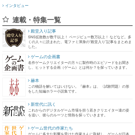
インタビュー
連載・特集一覧
殿堂入り記事
SNS拡散数が数千以上！ ページビュー数万以上！ などなど。多
くの人々に読まれた、電ファミ渾身の“殿堂入り”記事をまとめま
した。
ゲームの企画書
名作ゲームクリエイターの方々に製作時のエピソードをお聞き
し、ヒットする企画（ゲーム）とは何か？を探っていきます。
赫本
この物語を解いてはいけない。『赫本』は、〈試験問題〉の形
をした短編ホラー小説集です。
新世代に訊く
これからのデジタルゲーム市場を担う若きクリエイター達の姿
を追い、彼らのルーツと情熱を探っていきます。
ゲーム世代の作家たち
ゲームに多大な影響を受けた作家さんに取材し、ゲームが日本