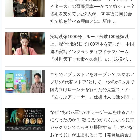
イターズ』の齋藤貴幸──かつて縦シュー全
盛期を支えていた2人が、30年後に同じ会
社で机を並べる理由とは。新作
『TATSUJIN EXTREME』で初タッグを組
んだレジェンド2人に訊く開発秘話
実写映像1000分、ルート分岐100種類以
上。配信開始5日で100万本を売った、中国
発の実写インタラクティブドラマゲーム
『盛世天下：女帝への道II』の、規模が違
うこだわりをプロデューサーに聞いた
半年でアプリストアをオープン？ スマホア
プリの“代替ストア”として、わずか6ヵ月で
国内向けローンチを行った発見型ストア
『あっぷアリーナ！』仕掛け人に話を聞い
てみた
なぜ “あの花王” がホラーゲームを作ること
になったのか？ 敵に見つからないようにマ
ジックリンでこっそり掃除する『しずかな
おそうじ』が生まれるまで【開発座談会】