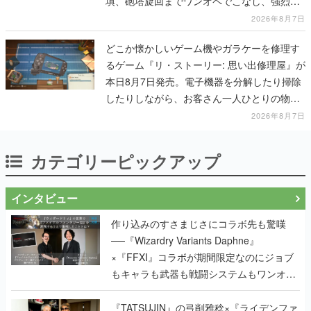
填、砲塔旋回までワンオペでこなし、強烈な
一撃をブチかませるロマンある作品
2026年8月7日
どこか懐かしいゲーム機やガラケーを修理す
るゲーム『リ・ストーリー: 思い出修理屋』が
本日8月7日発売。電子機器を分解したり掃除
したりしながら、お客さん一人ひとりの物語
に耳を傾ける
2026年8月7日
カテゴリーピックアップ
インタビュー
作り込みのすさまじさにコラボ先も驚嘆
──『Wizardry Variants Daphne』
×『FFXI』コラボが期間限定なのにジョブ
もキャラも武器も戦闘システムもワンオフ
で作り込まれた理由を両ディレクターに聞
く
『TATSUJIN』の弓削雅稔×『ライデンファ