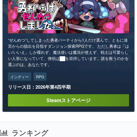
“ぜんめつ”してしまった勇者パーティから1人だけ選んで、ともに迷
宮からの脱出を目指すダンジョン探索RPGです。 ただし勇者は「は
い/いいえ」しか喋れず、魔法使いは魔法が使えず、戦士は可愛らし
い人形になっていて、僧侶は██を崇拝しています。誰を救うのかを
選ぶのは、あなたです。
インディー
RPG
リリース日：2026年第4四半期
Steamストアページ
ランキング