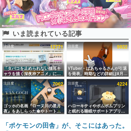
インタビュー
連載・特集一覧
いま読まれている記事
殿堂入り記事
SNS拡散数が数千以上！ ページビュー数万以上！ などな
ど。多くの人々に読まれた、電ファミ渾身の“殿堂入り”記
注目度
12771
注目度
9922
事をまとめました。
ゲームの企画書
名作ゲームクリエイターの方々に製作時のエピソードをお
聞きし、ヒットする企画（ゲーム）とは何か？を探ってい
「タバコを止められない猫耳キ
VTuber・ばあちゃるさんが引退
きます。
ャラを描く深夜枠アニメ」に視
を発表。時期などの詳細は8月9
聴者の一部から批判意見。違法
日15時からの配信で説明
赫本
注目度
7062
注目度
4224
薬物の使用と思しき描写も含め
この物語を解いてはいけない。『赫本』は、〈試験問題〉
て、BPOが議論を交わす
の形をした短編ホラー小説集です。
新世代に訊く
ゴッホの名画『ローヌ川の星月
ハローキティやポムポムプリン
これからのデジタルゲーム市場を担う若きクリエイター達
夜』をあしらった傘やトートバ
と眠れる睡眠サポートアプリ
の姿を追い、彼らのルーツと情熱を探っていきます。
ッグなどが登場。8月7日21時よ
『ゆめたび』が配信中。キャラ
り2日間限定で予約販売
ごとのASMRや目覚ましアラー
「ポケモンの田舎」が、そこにはあった。
ゲーム世代の作家たち
ムも搭載
ゲームに多大な影響を受けた作家さんに取材し、ゲームが