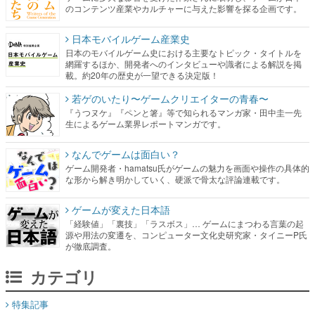
のコンテンツ産業やカルチャーに与えた影響を探る企画です。
日本モバイルゲーム産業史
日本のモバイルゲーム史における主要なトピック・タイトルを
網羅するほか、開発者へのインタビューや識者による解説を掲
載。約20年の歴史が一望できる決定版！
若ゲのいたり〜ゲームクリエイターの青春〜
『うつヌケ』『ペンと箸』等で知られるマンガ家・田中圭一先
生によるゲーム業界レポートマンガです。
なんでゲームは面白い？
ゲーム開発者・hamatsu氏がゲームの魅力を画面や操作の具体的
な形から解き明かしていく、硬派で骨太な評論連載です。
ゲームが変えた日本語
「経験値」「裏技」「ラスボス」… ゲームにまつわる言葉の起
源や用法の変遷を、コンピューター文化史研究家・タイニーP氏
が徹底調査。
カテゴリ
特集記事