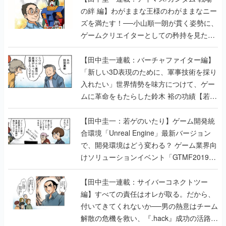
の絆 編】わがままな王様のわがままなニー
ズを満たす！──小山順一朗が貫く姿勢に、
ゲームクリエイターとしての矜持を見た
【若ゲのいたり最終回】
【田中圭一連載：バーチャファイター編】
「新しい3D表現のために、軍事技術を採り
入れたい」世界情勢を味方につけて、ゲー
ムに革命をもたらした鈴木 裕の功績【若ゲ
のいたり】
【田中圭一：若ゲのいたり】ゲーム開発統
合環境「Unreal Engine」最新バージョン
で、開発環境はどう変わる？ ゲーム業界向
けソリューションイベント「GTMF2019」
に行って、より理解を深めよう【PR】
【田中圭一連載：サイバーコネクトツー
編】すべての責任はオレが取る。だから、
付いてきてくれないか──男の熱意はチーム
解散の危機を救い、『.hack』成功の活路を