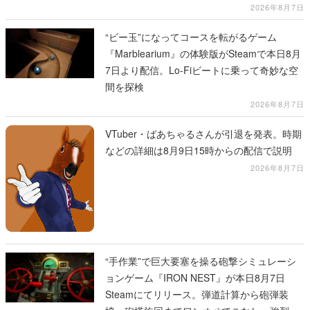
2026年8月7日
“ビー玉”になってコースを転がるゲーム
『Marblearium』の体験版がSteamで本日8月
7日より配信。Lo-Fiビートに乗って奇妙な空
間を探検
2026年8月7日
VTuber・ばあちゃるさんが引退を発表。時期
などの詳細は8月9日15時からの配信で説明
2026年8月7日
“手作業”で巨大要塞を操る砲撃シミュレーシ
ョンゲーム『IRON NEST』が本日8月7日
Steamにてリリース。弾道計算から砲弾装