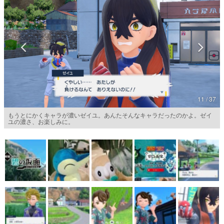
マンガ
女性向け
アプリレビュー
その他
11 / 37
電ファミニコゲーマーとは？
もうとにかくキャラが濃いゼイユ。あんたそんなキャラだったのかよ。ゼイ
運営：株式会社マレ
ユの濃さ、お楽しみに。