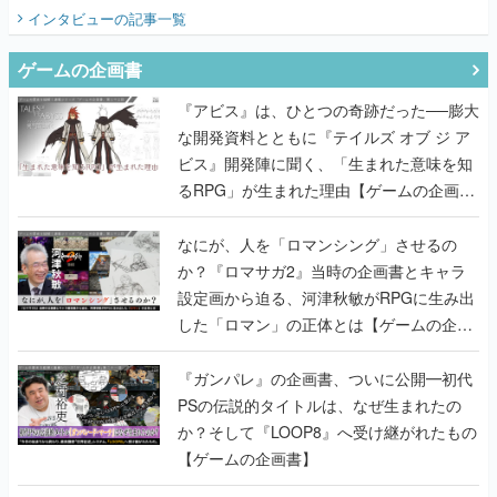
インタビュー
の記事一覧
ゲームの企画書
『アビス』は、ひとつの奇跡だった──膨大
な開発資料とともに『テイルズ オブ ジ ア
ビス』開発陣に聞く、「生まれた意味を知
るRPG」が生まれた理由【ゲームの企画
書】
なにが、人を「ロマンシング」させるの
か？『ロマサガ2』当時の企画書とキャラ
設定画から迫る、河津秋敏がRPGに生み出
した「ロマン」の正体とは【ゲームの企画
書】
『ガンパレ』の企画書、ついに公開━初代
PSの伝説的タイトルは、なぜ生まれたの
か？そして『LOOP8』へ受け継がれたもの
【ゲームの企画書】