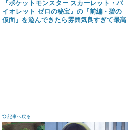
『ポケットモンスター スカーレット・バ
日本のコンテンツ産業やカルチャーに与えた影響を探る企
イオレット ゼロの秘宝』の「前編・碧の
画です。
仮面」を遊んできたら雰囲気良すぎて最高
日本モバイルゲーム産業史
日本のモバイルゲーム史における主要なトピック・タイト
ルを網羅するほか、開発者へのインタビューや識者による
解説を掲載。約20年の歴史が一望できる決定版！
若ゲのいたり〜ゲームクリエイターの青春〜
『うつヌケ』『ペンと箸』等で知られるマンガ家・田中圭
一先生によるゲーム業界レポートマンガです。
なんでゲームは面白い？
ゲーム開発者・hamatsu氏がゲームの魅力を画面や操作の
具体的な形から解き明かしていく、硬派で骨太な評論連載
です。
ゲームが変えた日本語
「経験値」「裏技」「ラスボス」… ゲームにまつわる言葉
の起源や用法の変遷を、コンピューター文化史研究家・タ
イニーP氏が徹底調査。
カテゴリ
記事へ戻る
特集記事