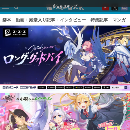
広告をスキップ
赫本
動画
殿堂入り記事
インタビュー
特集記事
マンガ
ピックアップ
電ファミのいま読まれている記事ランキング
アプリセール情報