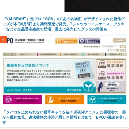
『VALORANT』元プロ「GON」の“あの名場面”がデザインされた新作グ
ッズが本日8月5日より期間限定で発売。Tシャツやコインケース、アクキ
ーなどが全品受注生産で登場、過去に発売したグッズの再販も
5
「タバコを止められない猫耳キャラを描く深夜枠アニメ」に視聴者の一部
から批判意見。違法薬物の使用と思しき描写も含めて、BPOが議論を交わ
す