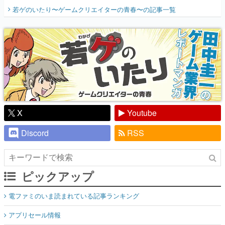
開く。業界の快男児・松山 洋に流れる血は
若ゲのいたり〜ゲームクリエイターの青春〜
の記事一覧
『少年ジャンプ』色だった【若ゲのいた
り】
X
Youtube
Discord
RSS
ピックアップ
電ファミのいま読まれている記事ランキング
アプリセール情報