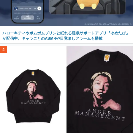
ハローキティやポムポムプリンと眠れる睡眠サポートアプリ『ゆめたび』
が配信中。キャラごとのASMRや目覚ましアラームも搭載
4