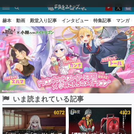
広告をスキップ
赫本
動画
殿堂入り記事
インタビュー
特集記事
マンガ
いま読まれている記事
ピックアップ
注目度
6072
注目度
4323
電ファミのいま読まれている記事ランキング
アプリセール情報