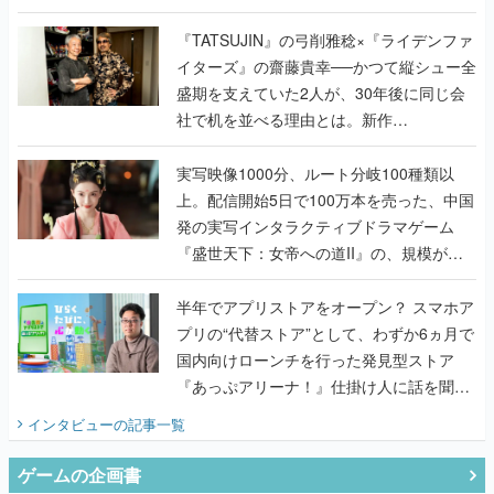
で作り込まれた理由を両ディレクターに聞
く
『TATSUJIN』の弓削雅稔×『ライデンファ
イターズ』の齋藤貴幸──かつて縦シュー全
盛期を支えていた2人が、30年後に同じ会
社で机を並べる理由とは。新作
『TATSUJIN EXTREME』で初タッグを組
んだレジェンド2人に訊く開発秘話
実写映像1000分、ルート分岐100種類以
上。配信開始5日で100万本を売った、中国
発の実写インタラクティブドラマゲーム
『盛世天下：女帝への道II』の、規模が違
うこだわりをプロデューサーに聞いた
半年でアプリストアをオープン？ スマホア
プリの“代替ストア”として、わずか6ヵ月で
国内向けローンチを行った発見型ストア
『あっぷアリーナ！』仕掛け人に話を聞い
てみた
インタビュー
の記事一覧
ゲームの企画書