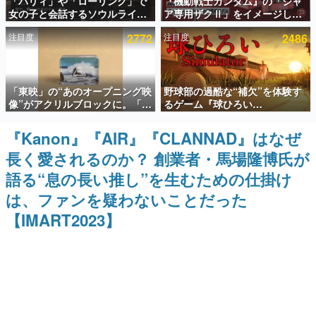
「パリィ」や「ローリング」で
『機動戦士ガンダム』の「シャ
女の子と会話するソウルライク
ア専用ザクⅡ」をイメージした
インタビュー
恋愛ゲーム『小早川さんはソウ
散水ホースリールが予約開始。
注目度
2772
注目度
2486
ルライク』無料公開。返事に失
本体にはシャアのパーソナルマ
連載・特集一覧
敗すると「YOU DIED」
ークやジオン公国軍のエンブレ
ム、型式番号などを配置
殿堂入り記事
「東映」の“あのオープニング映
野球部の過酷な“補欠”を体験す
SNS拡散数が数千以上！ ページビュー数万以上！ などな
ど。多くの人々に読まれた、電ファミ渾身の“殿堂入り”記
像”がアクリルブロックに。「東
るゲーム『球ひろい
事をまとめました。
映ヒストリカル グッズコレクシ
Simulator』が「1件」のウィッ
ョン」が8月下旬より発売
シュリストをもとにチェコ語に
『Kanon』『AIR』『CLANNAD』はなぜ
ゲームの企画書
対応しSNSで話題に。『キング
名作ゲームクリエイターの方々に製作時のエピソードをお
長く愛されるのか？ 創業者・馬場隆博氏が
ダム・カム』開発元やチェコの
聞きし、ヒットする企画（ゲーム）とは何か？を探ってい
プロ野球選手から称賛の声
きます。
語る“息の長い推し”を生むための仕掛け
赫本
は、ファンを疑わないことだった
この物語を解いてはいけない。『赫本』は、〈試験問題〉
【IMART2023】
の形をした短編ホラー小説集です。
新世代に訊く
これからのデジタルゲーム市場を担う若きクリエイター達
の姿を追い、彼らのルーツと情熱を探っていきます。
ゲーム世代の作家たち
ゲームに多大な影響を受けた作家さんに取材し、ゲームが