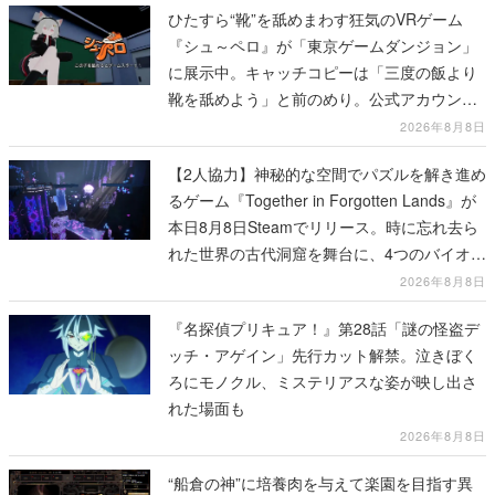
ひたすら“靴”を舐めまわす狂気のVRゲーム
『シュ～ペロ』が「東京ゲームダンジョン」
に展示中。キャッチコピーは「三度の飯より
靴を舐めよう」と前のめり。公式アカウント
も開設され、2026年リリースに向けて開発中
2026年8月8日
【2人協力】神秘的な空間でパズルを解き進め
るゲーム『Together in Forgotten Lands』が
本日8月8日Steamでリリース。時に忘れ去ら
れた世界の古代洞窟を舞台に、4つのバイオー
ムを探索しながら脱出を目指す
2026年8月8日
『名探偵プリキュア！』第28話「謎の怪盗デ
ッチ・アゲイン」先行カット解禁。泣きぼく
ろにモノクル、ミステリアスな姿が映し出さ
れた場面も
2026年8月8日
“船倉の神”に培養肉を与えて楽園を目指す異