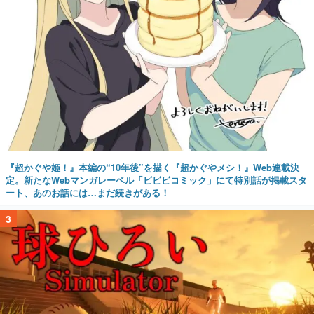
『超かぐや姫！』本編の“10年後”を描く『超かぐやメシ！』Web連載決
定。新たなWebマンガレーベル「ビビビコミック」にて特別話が掲載スタ
ート、あのお話には…まだ続きがある！
3