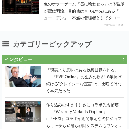
色のホラーゲーム『器に喰わせろ』の体験版
が配信開始。目的地は700光年先にある「ニ
ューエデン」、不燃の管理者としてクローン
人間を増やし、加工して神に捧げる
2026年8月8日
カテゴリーピックアップ
インタビュー
「現実より意味のある仮想世界を作る」
──『EVE Online』の生みの親が18年掲げ
続ける”クレイジーな宣言”は、比喩ではな
く本気だった
作り込みのすさまじさにコラボ先も驚嘆
──『Wizardry Variants Daphne』
×『FFXI』コラボが期間限定なのにジョブ
もキャラも武器も戦闘システムもワンオフ