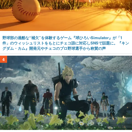
野球部の過酷な“補欠”を体験するゲーム『球ひろいSimulator』が「1
件」のウィッシュリストをもとにチェコ語に対応しSNSで話題に。『キン
グダム・カム』開発元やチェコのプロ野球選手から称賛の声
4