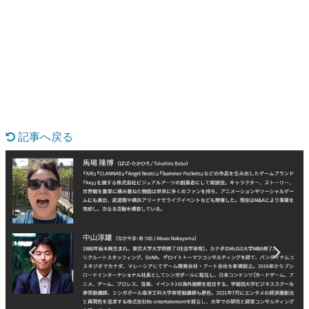
日本のコンテンツ産業やカルチャーに与えた影響を探る企
画です。
日本モバイルゲーム産業史
日本のモバイルゲーム史における主要なトピック・タイト
ルを網羅するほか、開発者へのインタビューや識者による
解説を掲載。約20年の歴史が一望できる決定版！
若ゲのいたり〜ゲームクリエイターの青春〜
『うつヌケ』『ペンと箸』等で知られるマンガ家・田中圭
一先生によるゲーム業界レポートマンガです。
記事へ戻る
なんでゲームは面白い？
ゲーム開発者・hamatsu氏がゲームの魅力を画面や操作の
具体的な形から解き明かしていく、硬派で骨太な評論連載
です。
ゲームが変えた日本語
「経験値」「裏技」「ラスボス」… ゲームにまつわる言葉
の起源や用法の変遷を、コンピューター文化史研究家・タ
イニーP氏が徹底調査。
カテゴリ
特集記事