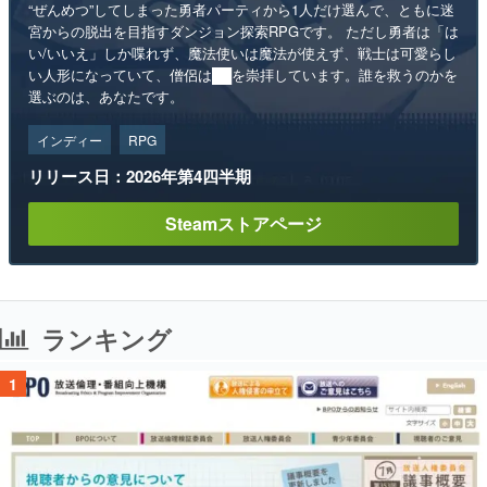
“ぜんめつ”してしまった勇者パーティから1人だけ選んで、ともに迷
宮からの脱出を目指すダンジョン探索RPGです。 ただし勇者は「は
い/いいえ」しか喋れず、魔法使いは魔法が使えず、戦士は可愛らし
い人形になっていて、僧侶は██を崇拝しています。誰を救うのかを
選ぶのは、あなたです。
インディー
RPG
リリース日：2026年第4四半期
Steamストアページ
ランキング
1