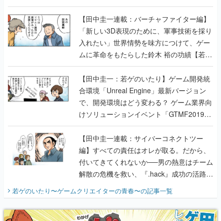
【若ゲのいたり最終回】
【田中圭一連載：バーチャファイター編】
「新しい3D表現のために、軍事技術を採り
入れたい」世界情勢を味方につけて、ゲー
ムに革命をもたらした鈴木 裕の功績【若ゲ
のいたり】
【田中圭一：若ゲのいたり】ゲーム開発統
合環境「Unreal Engine」最新バージョン
で、開発環境はどう変わる？ ゲーム業界向
けソリューションイベント「GTMF2019」
に行って、より理解を深めよう【PR】
【田中圭一連載：サイバーコネクトツー
編】すべての責任はオレが取る。だから、
付いてきてくれないか──男の熱意はチーム
解散の危機を救い、『.hack』成功の活路を
開く。業界の快男児・松山 洋に流れる血は
若ゲのいたり〜ゲームクリエイターの青春〜
の記事一覧
『少年ジャンプ』色だった【若ゲのいた
り】