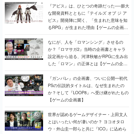
『アビス』は、ひとつの奇跡だった──膨大
な開発資料とともに『テイルズ オブ ジ ア
ビス』開発陣に聞く、「生まれた意味を知
るRPG」が生まれた理由【ゲームの企画
書】
なにが、人を「ロマンシング」させるの
か？『ロマサガ2』当時の企画書とキャラ
設定画から迫る、河津秋敏がRPGに生み出
した「ロマン」の正体とは【ゲームの企画
書】
『ガンパレ』の企画書、ついに公開━初代
PSの伝説的タイトルは、なぜ生まれたの
か？そして『LOOP8』へ受け継がれたもの
【ゲームの企画書】
世界が認めるゲームデザイナー・上田文人
とはいったい何が凄いのか？ ヨコオタロ
ウ・外山圭一郎らと共に『ICO』に込めら