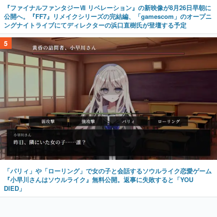
『ファイナルファンタジーⅦ リベレーション』の新映像が8月26日早朝に
公開へ。『FF7』リメイクシリーズの完結編、「gamescom」のオープニ
ングナイトライブにてディレクターの浜口直樹氏が登壇する予定
5
「パリィ」や「ローリング」で女の子と会話するソウルライク恋愛ゲーム
『小早川さんはソウルライク』無料公開。返事に失敗すると「YOU
DIED」