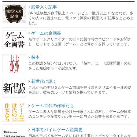
殿堂入り記事
SNS拡散数が数千以上！ ページビュー数万以上！ などなど。多
くの人々に読まれた、電ファミ渾身の“殿堂入り”記事をまとめま
した。
ゲームの企画書
名作ゲームクリエイターの方々に製作時のエピソードをお聞き
し、ヒットする企画（ゲーム）とは何か？を探っていきます。
赫本
この物語を解いてはいけない。『赫本』は、〈試験問題〉の形
をした短編ホラー小説集です。
新世代に訊く
これからのデジタルゲーム市場を担う若きクリエイター達の姿
を追い、彼らのルーツと情熱を探っていきます。
ゲーム世代の作家たち
ゲームに多大な影響を受けた作家さんに取材し、ゲームが日本
のコンテンツ産業やカルチャーに与えた影響を探る企画です。
日本モバイルゲーム産業史
日本のモバイルゲーム史における主要なトピック・タイトルを