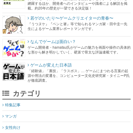
網羅するほか、開発者へのインタビューや識者による解説を掲
載。約20年の歴史が一望できる決定版！
若ゲのいたり〜ゲームクリエイターの青春〜
『うつヌケ』『ペンと箸』等で知られるマンガ家・田中圭一先
生によるゲーム業界レポートマンガです。
なんでゲームは面白い？
ゲーム開発者・hamatsu氏がゲームの魅力を画面や操作の具体的
な形から解き明かしていく、硬派で骨太な評論連載です。
ゲームが変えた日本語
「経験値」「裏技」「ラスボス」… ゲームにまつわる言葉の起
源や用法の変遷を、コンピューター文化史研究家・タイニーP氏
が徹底調査。
カテゴリ
特集記事
マンガ
女性向け