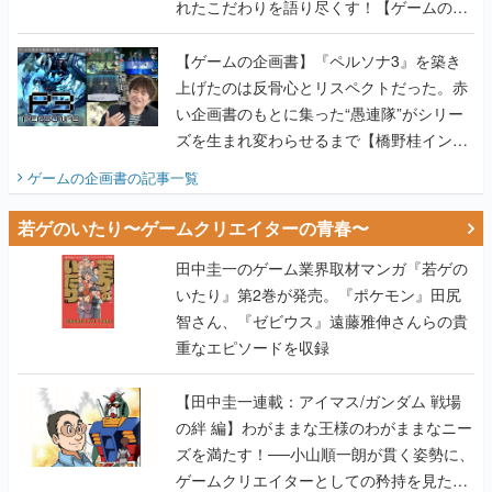
れたこだわりを語り尽くす！【ゲームの企
画書】
【ゲームの企画書】『ペルソナ3』を築き
上げたのは反骨心とリスペクトだった。赤
い企画書のもとに集った“愚連隊”がシリー
ズを生まれ変わらせるまで【橋野桂インタ
ビュー】
ゲームの企画書
の記事一覧
若ゲのいたり〜ゲームクリエイターの青春〜
田中圭一のゲーム業界取材マンガ『若ゲの
いたり』第2巻が発売。『ポケモン』田尻
智さん、『ゼビウス』遠藤雅伸さんらの貴
重なエピソードを収録
【田中圭一連載：アイマス/ガンダム 戦場
の絆 編】わがままな王様のわがままなニー
ズを満たす！──小山順一朗が貫く姿勢に、
ゲームクリエイターとしての矜持を見た