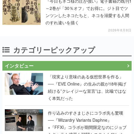
『今日もネコ様の圧が強い』電子書籍の既刊1
～2巻が「30％オフ」でお得に。ジト目でツ
ンツンしたネコたちと、ネコを溺愛する人間
のすれ違いを描く
2026年8月8日
カテゴリーピックアップ
インタビュー
「現実より意味のある仮想世界を作る」
──『EVE Online』の生みの親が18年掲げ
続ける”クレイジーな宣言”は、比喩ではな
く本気だった
作り込みのすさまじさにコラボ先も驚嘆
──『Wizardry Variants Daphne』
×『FFXI』コラボが期間限定なのにジョブ