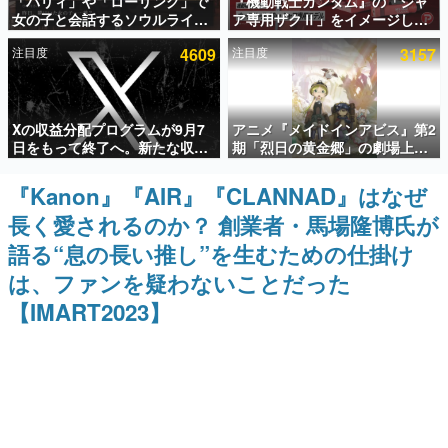
「パリィ」や「ローリング」で
『機動戦士ガンダム』の「シャ
女の子と会話するソウルライク
ア専用ザクⅡ」をイメージした
インタビュー
恋愛ゲーム『小早川さんはソウ
散水ホースリールが予約開始。
注目度
4609
注目度
3157
ルライク』無料公開。返事に失
本体にはシャアのパーソナルマ
連載・特集一覧
敗すると「YOU DIED」
ークやジオン公国軍のエンブレ
ム、型式番号などを配置
殿堂入り記事
Xの収益分配プログラムが9月7
アニメ『メイドインアビス』第2
SNS拡散数が数千以上！ ページビュー数万以上！ などな
ど。多くの人々に読まれた、電ファミ渾身の“殿堂入り”記
日をもって終了へ。新たな収益
期「烈日の黄金郷」の劇場上映
事をまとめました。
化制度「Original Content
が決定！レグ役・伊瀬茉莉也さ
Rewards Program」を発表
んらが登壇する舞台挨拶も実施
『Kanon』『AIR』『CLANNAD』はなぜ
ゲームの企画書
名作ゲームクリエイターの方々に製作時のエピソードをお
長く愛されるのか？ 創業者・馬場隆博氏が
聞きし、ヒットする企画（ゲーム）とは何か？を探ってい
きます。
語る“息の長い推し”を生むための仕掛け
赫本
は、ファンを疑わないことだった
この物語を解いてはいけない。『赫本』は、〈試験問題〉
【IMART2023】
の形をした短編ホラー小説集です。
新世代に訊く
これからのデジタルゲーム市場を担う若きクリエイター達
の姿を追い、彼らのルーツと情熱を探っていきます。
ゲーム世代の作家たち
ゲームに多大な影響を受けた作家さんに取材し、ゲームが