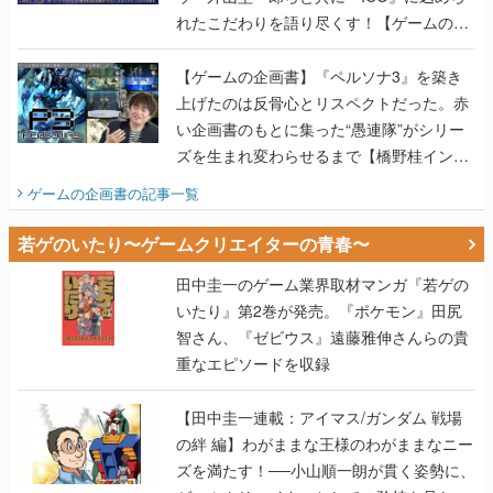
れたこだわりを語り尽くす！【ゲームの企
画書】
【ゲームの企画書】『ペルソナ3』を築き
上げたのは反骨心とリスペクトだった。赤
い企画書のもとに集った“愚連隊”がシリー
ズを生まれ変わらせるまで【橋野桂インタ
ビュー】
ゲームの企画書
の記事一覧
若ゲのいたり〜ゲームクリエイターの青春〜
田中圭一のゲーム業界取材マンガ『若ゲの
いたり』第2巻が発売。『ポケモン』田尻
智さん、『ゼビウス』遠藤雅伸さんらの貴
重なエピソードを収録
【田中圭一連載：アイマス/ガンダム 戦場
の絆 編】わがままな王様のわがままなニー
ズを満たす！──小山順一朗が貫く姿勢に、