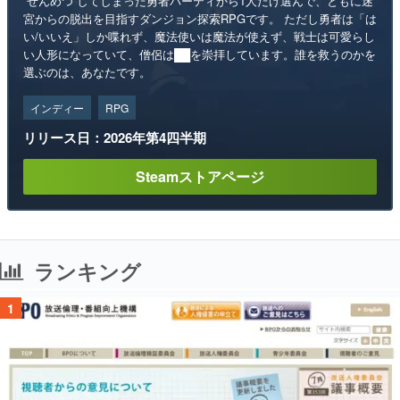
“ぜんめつ”してしまった勇者パーティから1人だけ選んで、ともに迷
宮からの脱出を目指すダンジョン探索RPGです。 ただし勇者は「は
い/いいえ」しか喋れず、魔法使いは魔法が使えず、戦士は可愛らし
い人形になっていて、僧侶は██を崇拝しています。誰を救うのかを
選ぶのは、あなたです。
インディー
RPG
リリース日：2026年第4四半期
Steamストアページ
ランキング
1