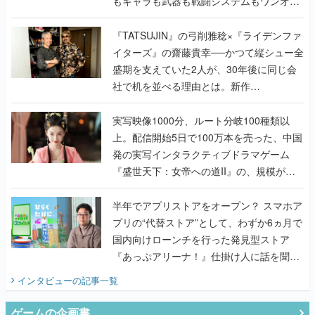
もキャラも武器も戦闘システムもワンオフ
で作り込まれた理由を両ディレクターに聞
く
『TATSUJIN』の弓削雅稔×『ライデンファ
イターズ』の齋藤貴幸──かつて縦シュー全
盛期を支えていた2人が、30年後に同じ会
社で机を並べる理由とは。新作
『TATSUJIN EXTREME』で初タッグを組
んだレジェンド2人に訊く開発秘話
実写映像1000分、ルート分岐100種類以
上。配信開始5日で100万本を売った、中国
発の実写インタラクティブドラマゲーム
『盛世天下：女帝への道II』の、規模が違
うこだわりをプロデューサーに聞いた
半年でアプリストアをオープン？ スマホア
プリの“代替ストア”として、わずか6ヵ月で
国内向けローンチを行った発見型ストア
『あっぷアリーナ！』仕掛け人に話を聞い
てみた
インタビュー
の記事一覧
ゲームの企画書