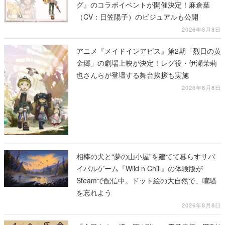
グ』のコラボイベントが開催決定！麻倉葉
（CV：日笠陽子）のビジュアルも公開
2026年8月8日
アニメ『メイドインアビス』第2期「烈日の黄
金郷」の劇場上映が決定！レグ役・伊瀬茉莉
也さんらが登壇する舞台挨拶も実施
2026年8月8日
相棒の犬と“夢の山小屋”を建てて暮らすサバ
イバルゲーム『Wild n Chill』の体験版が
Steamで配信中。ドット絵の大自然で、喧騒
を忘れよう
2026年8月8日