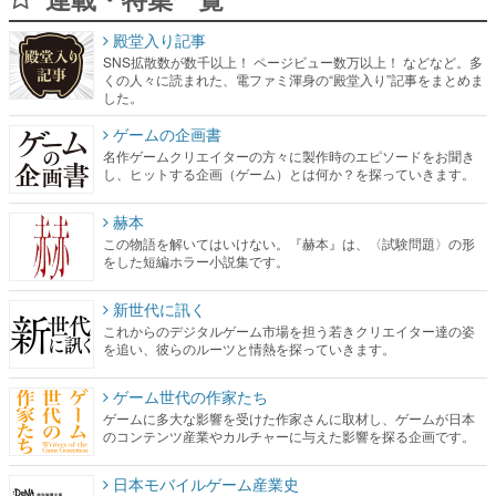
殿堂入り記事
SNS拡散数が数千以上！ ページビュー数万以上！ などなど。多
くの人々に読まれた、電ファミ渾身の“殿堂入り”記事をまとめま
した。
ゲームの企画書
名作ゲームクリエイターの方々に製作時のエピソードをお聞き
し、ヒットする企画（ゲーム）とは何か？を探っていきます。
赫本
この物語を解いてはいけない。『赫本』は、〈試験問題〉の形
をした短編ホラー小説集です。
新世代に訊く
これからのデジタルゲーム市場を担う若きクリエイター達の姿
を追い、彼らのルーツと情熱を探っていきます。
ゲーム世代の作家たち
ゲームに多大な影響を受けた作家さんに取材し、ゲームが日本
のコンテンツ産業やカルチャーに与えた影響を探る企画です。
日本モバイルゲーム産業史