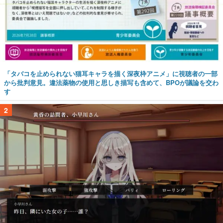
「タバコを止められない猫耳キャラを描く深夜枠アニメ」に視聴者の一部
から批判意見。違法薬物の使用と思しき描写も含めて、BPOが議論を交わ
す
2