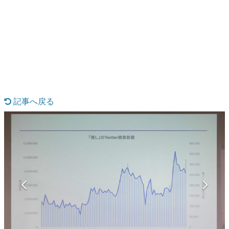
日本のコンテンツ産業やカルチャーに与えた影響を探る企
画です。
日本モバイルゲーム産業史
日本のモバイルゲーム史における主要なトピック・タイト
ルを網羅するほか、開発者へのインタビューや識者による
解説を掲載。約20年の歴史が一望できる決定版！
若ゲのいたり〜ゲームクリエイターの青春〜
『うつヌケ』『ペンと箸』等で知られるマンガ家・田中圭
一先生によるゲーム業界レポートマンガです。
記事へ戻る
なんでゲームは面白い？
ゲーム開発者・hamatsu氏がゲームの魅力を画面や操作の
具体的な形から解き明かしていく、硬派で骨太な評論連載
です。
ゲームが変えた日本語
「経験値」「裏技」「ラスボス」… ゲームにまつわる言葉
の起源や用法の変遷を、コンピューター文化史研究家・タ
イニーP氏が徹底調査。
カテゴリ
特集記事