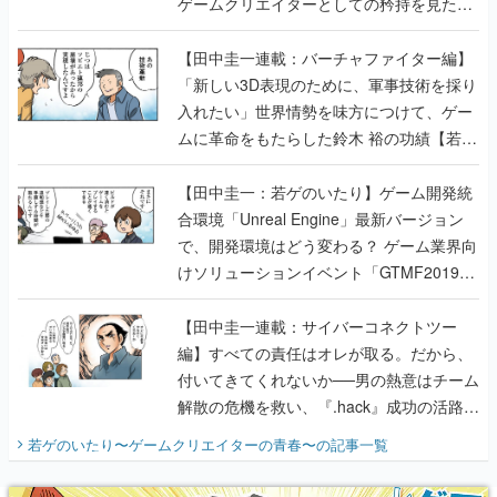
ゲームクリエイターとしての矜持を見た
【若ゲのいたり最終回】
【田中圭一連載：バーチャファイター編】
「新しい3D表現のために、軍事技術を採り
入れたい」世界情勢を味方につけて、ゲー
ムに革命をもたらした鈴木 裕の功績【若ゲ
のいたり】
【田中圭一：若ゲのいたり】ゲーム開発統
合環境「Unreal Engine」最新バージョン
で、開発環境はどう変わる？ ゲーム業界向
けソリューションイベント「GTMF2019」
に行って、より理解を深めよう【PR】
【田中圭一連載：サイバーコネクトツー
編】すべての責任はオレが取る。だから、
付いてきてくれないか──男の熱意はチーム
解散の危機を救い、『.hack』成功の活路を
開く。業界の快男児・松山 洋に流れる血は
若ゲのいたり〜ゲームクリエイターの青春〜
の記事一覧
『少年ジャンプ』色だった【若ゲのいた
り】