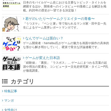
日本のモバイルゲーム史における主要なトピック・タイトルを
網羅するほか、開発者へのインタビューや識者による解説を掲
載。約20年の歴史が一望できる決定版！
若ゲのいたり〜ゲームクリエイターの青春〜
『うつヌケ』『ペンと箸』等で知られるマンガ家・田中圭一先
生によるゲーム業界レポートマンガです。
なんでゲームは面白い？
ゲーム開発者・hamatsu氏がゲームの魅力を画面や操作の具体的
な形から解き明かしていく、硬派で骨太な評論連載です。
ゲームが変えた日本語
「経験値」「裏技」「ラスボス」… ゲームにまつわる言葉の起
源や用法の変遷を、コンピューター文化史研究家・タイニーP氏
が徹底調査。
カテゴリ
特集記事
マンガ
女性向け