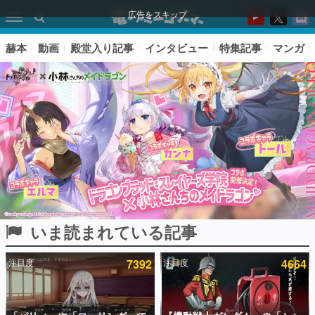
広告をスキップ
赫本
動画
殿堂入り記事
インタビュー
特集記事
マンガ
いま読まれている記事
ピックアップ
注目度
7392
注目度
4664
電ファミのいま読まれている記事ランキング
アプリセール情報