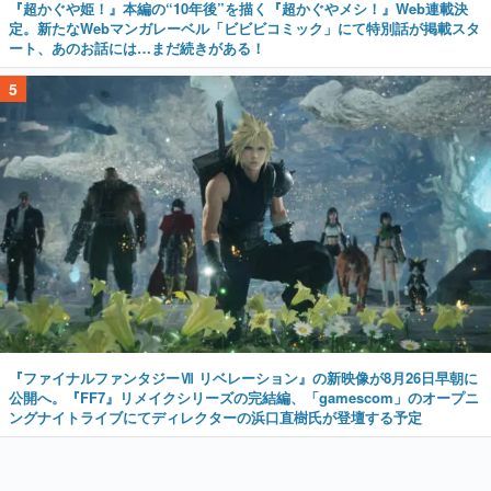
『超かぐや姫！』本編の“10年後”を描く『超かぐやメシ！』Web連載決
定。新たなWebマンガレーベル「ビビビコミック」にて特別話が掲載スタ
ート、あのお話には…まだ続きがある！
5
『ファイナルファンタジーⅦ リベレーション』の新映像が8月26日早朝に
公開へ。『FF7』リメイクシリーズの完結編、「gamescom」のオープニ
ングナイトライブにてディレクターの浜口直樹氏が登壇する予定