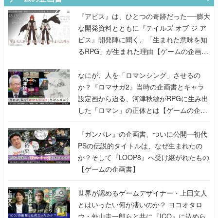
『アビス』は、ひとつの奇跡だった──膨大
な開発資料とともに『テイルズ オブ ジ ア
ビス』開発陣に聞く、「生まれた意味を知
るRPG」が生まれた理由【ゲームの企画
書】
なにが、人を「ロマンシング」させるの
か？『ロマサガ2』当時の企画書とキャラ
設定画から迫る、河津秋敏がRPGに生み出
した「ロマン」の正体とは【ゲームの企画
書】
『ガンパレ』の企画書、ついに公開━初代
PSの伝説的タイトルは、なぜ生まれたの
か？そして『LOOP8』へ受け継がれたもの
【ゲームの企画書】
世界が認めるゲームデザイナー・上田文人
とはいったい何が凄いのか？ ヨコオタロ
ウ・外山圭一郎らと共に『ICO』に込めら