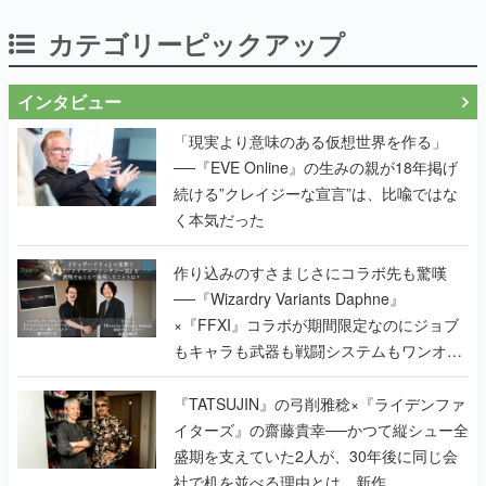
カテゴリーピックアップ
インタビュー
「現実より意味のある仮想世界を作る」
──『EVE Online』の生みの親が18年掲げ
続ける”クレイジーな宣言”は、比喩ではな
く本気だった
作り込みのすさまじさにコラボ先も驚嘆
──『Wizardry Variants Daphne』
×『FFXI』コラボが期間限定なのにジョブ
もキャラも武器も戦闘システムもワンオフ
で作り込まれた理由を両ディレクターに聞
く
『TATSUJIN』の弓削雅稔×『ライデンファ
イターズ』の齋藤貴幸──かつて縦シュー全
盛期を支えていた2人が、30年後に同じ会
社で机を並べる理由とは。新作