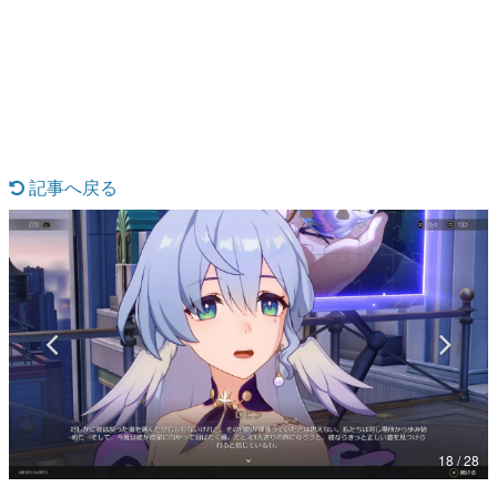
日本のコンテンツ産業やカルチャーに与えた影響を探る企
画です。
日本モバイルゲーム産業史
日本のモバイルゲーム史における主要なトピック・タイト
ルを網羅するほか、開発者へのインタビューや識者による
解説を掲載。約20年の歴史が一望できる決定版！
若ゲのいたり〜ゲームクリエイターの青春〜
『うつヌケ』『ペンと箸』等で知られるマンガ家・田中圭
記事へ戻る
一先生によるゲーム業界レポートマンガです。
なんでゲームは面白い？
ゲーム開発者・hamatsu氏がゲームの魅力を画面や操作の
具体的な形から解き明かしていく、硬派で骨太な評論連載
です。
ゲームが変えた日本語
「経験値」「裏技」「ラスボス」… ゲームにまつわる言葉
の起源や用法の変遷を、コンピューター文化史研究家・タ
イニーP氏が徹底調査。
カテゴリ
18 / 28
特集記事