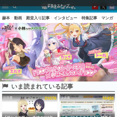
広告をスキップ
赫本
動画
殿堂入り記事
インタビュー
特集記事
マンガ
いま読まれている記事
ピックアップ
注目度
21076
注目度
16456
電ファミのいま読まれている記事ランキング
アプリセール情報