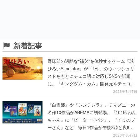
新着記事
野球部の過酷な“補欠”を体験するゲーム『球
ひろいSimulator』が「1件」のウィッシュリ
ストをもとにチェコ語に対応しSNSで話題
に。『キングダム・カム』開発元やチェコの
プロ野球選手から称賛の声
2026年8月7日
『白雪姫』や『シンデレラ』、ディズニーの
名作10作品がABEMAに初登場。『101匹わん
ちゃん』に『ピーター・パン』、『くまのプ
ーさん』など、毎日1作品が午後3時と夜8時
に2回放送
2026年8月7日