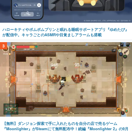
ハローキティやポムポムプリンと眠れる睡眠サポートアプリ『ゆめたび』
が配信中。キャラごとのASMRや目覚ましアラームも搭載
3
【無料】ダンジョン探索で手に入れたものを自分の店で売るゲーム
『Moonlighter』がSteamにて無料配布中！続編『Moonlighter 2』の9月