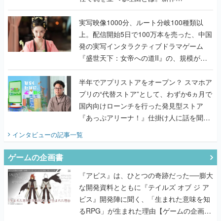
『TATSUJIN EXTREME』で初タッグを組
んだレジェンド2人に訊く開発秘話
実写映像1000分、ルート分岐100種類以
上。配信開始5日で100万本を売った、中国
発の実写インタラクティブドラマゲーム
『盛世天下：女帝への道II』の、規模が違
うこだわりをプロデューサーに聞いた
半年でアプリストアをオープン？ スマホア
プリの“代替ストア”として、わずか6ヵ月で
国内向けローンチを行った発見型ストア
『あっぷアリーナ！』仕掛け人に話を聞い
てみた
インタビュー
の記事一覧
ゲームの企画書
『アビス』は、ひとつの奇跡だった──膨大
な開発資料とともに『テイルズ オブ ジ ア
ビス』開発陣に聞く、「生まれた意味を知
るRPG」が生まれた理由【ゲームの企画