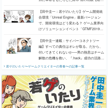
のいたり】
【田中圭一：若ゲのいたり】ゲーム開発統
合環境「Unreal Engine」最新バージョン
で、開発環境はどう変わる？ ゲーム業界向
けソリューションイベント「GTMF2019」
に行って、より理解を深めよう【PR】
【田中圭一連載：サイバーコネクトツー
編】すべての責任はオレが取る。だから、
付いてきてくれないか──男の熱意はチーム
解散の危機を救い、『.hack』成功の活路を
開く。業界の快男児・松山 洋に流れる血は
若ゲのいたり〜ゲームクリエイターの青春〜
の記事一覧
『少年ジャンプ』色だった【若ゲのいた
り】