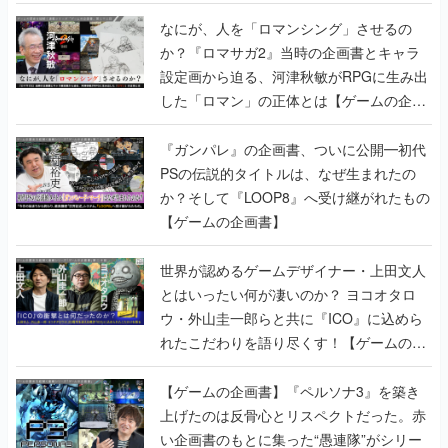
書】
なにが、人を「ロマンシング」させるの
か？『ロマサガ2』当時の企画書とキャラ
設定画から迫る、河津秋敏がRPGに生み出
した「ロマン」の正体とは【ゲームの企画
書】
『ガンパレ』の企画書、ついに公開━初代
PSの伝説的タイトルは、なぜ生まれたの
か？そして『LOOP8』へ受け継がれたもの
【ゲームの企画書】
世界が認めるゲームデザイナー・上田文人
とはいったい何が凄いのか？ ヨコオタロ
ウ・外山圭一郎らと共に『ICO』に込めら
れたこだわりを語り尽くす！【ゲームの企
画書】
【ゲームの企画書】『ペルソナ3』を築き
上げたのは反骨心とリスペクトだった。赤
い企画書のもとに集った“愚連隊”がシリー