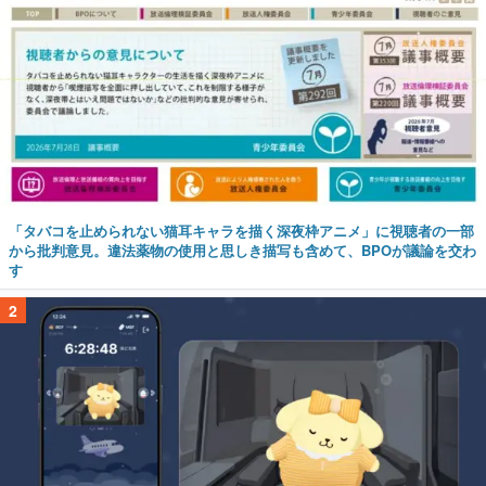
「タバコを止められない猫耳キャラを描く深夜枠アニメ」に視聴者の一部
から批判意見。違法薬物の使用と思しき描写も含めて、BPOが議論を交わ
す
2