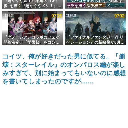
『超かぐや姫！』本編の“10年
「タバコを止められない猫耳キ
後”を描く『超かぐやメシ！』
ャラを描く深夜枠アニメ」に視
インタビュー
Web連載決定。新たなWebマン
聴者の一部から批判意見。違法
注目度
9735
注目度
9702
ガレーベル「ビビビコミック」
薬物の使用と思しき描写も含め
連載・特集一覧
にて特別話が掲載スタート、あ
て、BPOが議論を交わす
のお話には…まだ続きがある！
殿堂入り記事
『グノーシア』コラボカフェが
『ファイナルファンタジーⅦ リ
SNS拡散数が数千以上！ ページビュー数万以上！ などな
ど。多くの人々に読まれた、電ファミ渾身の“殿堂入り”記
開催決定。「学園祭」をコンセ
ベレーション』の新映像が8月
事をまとめました。
プトに、模擬店やセツやSQ、ラ
26日早朝に公開へ。『FF7』リ
キオたちが学祭バンドを楽しむ
メイクシリーズの完結編、
コイツ、俺が好きだった男に似てる。『崩
ゲームの企画書
様子を切り取った新グッズが展
「gamescom」のオープニング
名作ゲームクリエイターの方々に製作時のエピソードをお
壊：スターレイル』のオンパロス編が楽し
開
ナイトライブにてディレクター
聞きし、ヒットする企画（ゲーム）とは何か？を探ってい
の浜口直樹氏が登壇する予定
きます。
みすぎて、別に始まってもいないのに感想
赫本
を書いてしまったのですが……
この物語を解いてはいけない。『赫本』は、〈試験問題〉
の形をした短編ホラー小説集です。
新世代に訊く
これからのデジタルゲーム市場を担う若きクリエイター達
の姿を追い、彼らのルーツと情熱を探っていきます。
ゲーム世代の作家たち
ゲームに多大な影響を受けた作家さんに取材し、ゲームが