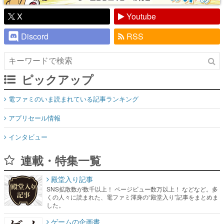
X
Youtube
Discord
RSS
ピックアップ
電ファミのいま読まれている記事ランキング
アプリセール情報
インタビュー
連載・特集一覧
殿堂入り記事
SNS拡散数が数千以上！ ページビュー数万以上！ などなど。多
くの人々に読まれた、電ファミ渾身の“殿堂入り”記事をまとめま
した。
ゲームの企画書