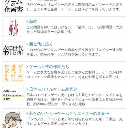
名作ゲームクリエイターの方々に製作時のエピソードをお聞き
し、ヒットする企画（ゲーム）とは何か？を探っていきます。
赫本
この物語を解いてはいけない。『赫本』は、〈試験問題〉の形
をした短編ホラー小説集です。
新世代に訊く
これからのデジタルゲーム市場を担う若きクリエイター達の姿
を追い、彼らのルーツと情熱を探っていきます。
ゲーム世代の作家たち
ゲームに多大な影響を受けた作家さんに取材し、ゲームが日本
のコンテンツ産業やカルチャーに与えた影響を探る企画です。
日本モバイルゲーム産業史
日本のモバイルゲーム史における主要なトピック・タイトルを
網羅するほか、開発者へのインタビューや識者による解説を掲
載。約20年の歴史が一望できる決定版！
若ゲのいたり〜ゲームクリエイターの青春〜
『うつヌケ』『ペンと箸』等で知られるマンガ家・田中圭一先
生によるゲーム業界レポートマンガです。