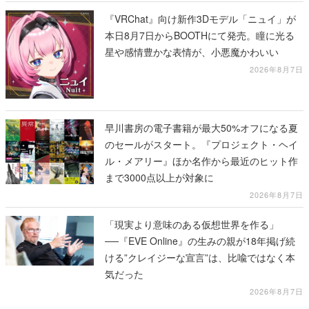
『VRChat』向け新作3Dモデル「ニュイ」が
本日8月7日からBOOTHにて発売。瞳に光る
星や感情豊かな表情が、小悪魔かわいい
2026年8月7日
早川書房の電子書籍が最大50%オフになる夏
のセールがスタート。『プロジェクト・ヘイ
ル・メアリー』ほか名作から最近のヒット作
まで3000点以上が対象に
2026年8月7日
「現実より意味のある仮想世界を作る」
──『EVE Online』の生みの親が18年掲げ続
ける”クレイジーな宣言”は、比喩ではなく本
気だった
2026年8月7日