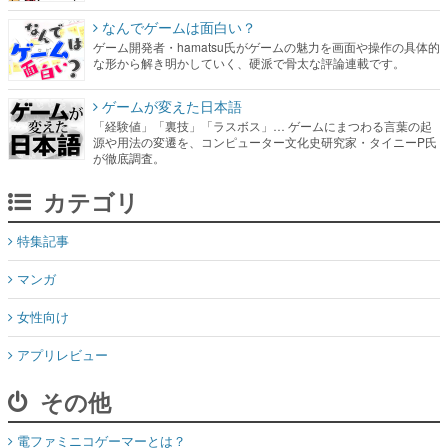
なんでゲームは面白い？
ゲーム開発者・hamatsu氏がゲームの魅力を画面や操作の具体的
な形から解き明かしていく、硬派で骨太な評論連載です。
ゲームが変えた日本語
「経験値」「裏技」「ラスボス」… ゲームにまつわる言葉の起
源や用法の変遷を、コンピューター文化史研究家・タイニーP氏
が徹底調査。
カテゴリ
特集記事
マンガ
女性向け
アプリレビュー
その他
電ファミニコゲーマーとは？