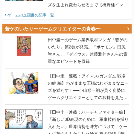
ズを生まれ変わらせるまで【橋野桂インタ
ビュー】
ゲームの企画書
の記事一覧
若ゲのいたり〜ゲームクリエイターの青春〜
田中圭一のゲーム業界取材マンガ『若ゲの
いたり』第2巻が発売。『ポケモン』田尻
智さん、『ゼビウス』遠藤雅伸さんらの貴
重なエピソードを収録
【田中圭一連載：アイマス/ガンダム 戦場
の絆 編】わがままな王様のわがままなニー
ズを満たす！──小山順一朗が貫く姿勢に、
ゲームクリエイターとしての矜持を見た
【若ゲのいたり最終回】
【田中圭一連載：バーチャファイター編】
「新しい3D表現のために、軍事技術を採り
入れたい」世界情勢を味方につけて、ゲー
ムに革命をもたらした鈴木 裕の功績【若ゲ