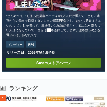
“ぜんめつ”してしまった勇者パーティから1人だけ選んで、ともに迷
宮からの脱出を目指すダンジョン探索RPGです。 ただし勇者は「は
い/いいえ」しか喋れず、魔法使いは魔法が使えず、戦士は可愛らし
い人形になっていて、僧侶は██を崇拝しています。誰を救うのかを
選ぶのは、あなたです。
インディー
RPG
リリース日：2026年第4四半期
Steamストアページ
ランキング
1