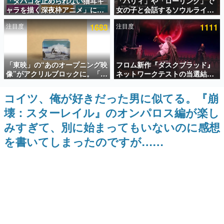
「タバコを止められない猫耳キ
「パリィ」や「ローリング」で
ャラを描く深夜枠アニメ」に視
女の子と会話するソウルライク
インタビュー
聴者の一部から批判意見。違法
恋愛ゲーム『小早川さんはソウ
注目度
1683
注目度
1111
薬物の使用と思しき描写も含め
ルライク』無料公開。返事に失
連載・特集一覧
て、BPOが議論を交わす
敗すると「YOU DIED」
殿堂入り記事
「東映」の“あのオープニング映
フロム新作『ダスクブラッド』
SNS拡散数が数千以上！ ページビュー数万以上！ などな
ど。多くの人々に読まれた、電ファミ渾身の“殿堂入り”記
像”がアクリルブロックに。「東
ネットワークテストの当選結果
事をまとめました。
映ヒストリカル グッズコレクシ
が8月7日22時に発表。応募サイ
ョン」が8月下旬より発売
トのマイページから確認可能、
コイツ、俺が好きだった男に似てる。『崩
ゲームの企画書
テスト実施は8月21日～24日
名作ゲームクリエイターの方々に製作時のエピソードをお
壊：スターレイル』のオンパロス編が楽し
聞きし、ヒットする企画（ゲーム）とは何か？を探ってい
きます。
みすぎて、別に始まってもいないのに感想
赫本
を書いてしまったのですが……
この物語を解いてはいけない。『赫本』は、〈試験問題〉
の形をした短編ホラー小説集です。
新世代に訊く
これからのデジタルゲーム市場を担う若きクリエイター達
の姿を追い、彼らのルーツと情熱を探っていきます。
ゲーム世代の作家たち
ゲームに多大な影響を受けた作家さんに取材し、ゲームが