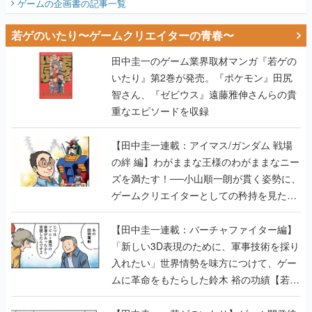
ゲームの企画書
の記事一覧
若ゲのいたり〜ゲームクリエイターの青春〜
田中圭一のゲーム業界取材マンガ『若ゲの
いたり』第2巻が発売。『ポケモン』田尻
智さん、『ゼビウス』遠藤雅伸さんらの貴
重なエピソードを収録
【田中圭一連載：アイマス/ガンダム 戦場
の絆 編】わがままな王様のわがままなニー
ズを満たす！──小山順一朗が貫く姿勢に、
ゲームクリエイターとしての矜持を見た
【若ゲのいたり最終回】
【田中圭一連載：バーチャファイター編】
「新しい3D表現のために、軍事技術を採り
入れたい」世界情勢を味方につけて、ゲー
ムに革命をもたらした鈴木 裕の功績【若ゲ
のいたり】