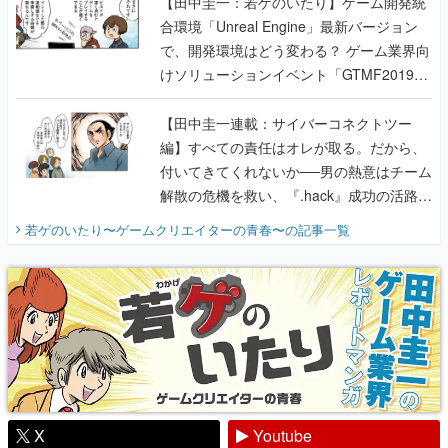
【田中圭一：若ゲのいたり】ゲーム開発統
合環境「Unreal Engine」最新バージョン
で、開発環境はどう変わる？ ゲーム業界向
けソリューションイベント「GTMF2019」
に行って、より理解を深めよう【PR】
【田中圭一連載：サイバーコネクトツー
編】すべての責任はオレが取る。だから、
付いてきてくれないか──男の熱意はチーム
解散の危機を救い、『.hack』成功の活路を
開く。業界の快男児・松山 洋に流れる血は
若ゲのいたり〜ゲームクリエイターの青春〜
の記事一覧
『少年ジャンプ』色だった【若ゲのいた
り】
X
Youtube