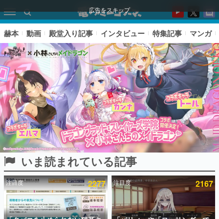
広告をスキップ
赫本
動画
殿堂入り記事
インタビュー
特集記事
マンガ
いま読まれている記事
ピックアップ
注目度
2277
注目度
2167
電ファミのいま読まれている記事ランキング
アプリセール情報