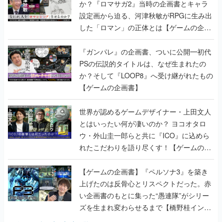
か？『ロマサガ2』当時の企画書とキャラ
設定画から迫る、河津秋敏がRPGに生み出
した「ロマン」の正体とは【ゲームの企画
書】
『ガンパレ』の企画書、ついに公開━初代
PSの伝説的タイトルは、なぜ生まれたの
か？そして『LOOP8』へ受け継がれたもの
【ゲームの企画書】
世界が認めるゲームデザイナー・上田文人
とはいったい何が凄いのか？ ヨコオタロ
ウ・外山圭一郎らと共に『ICO』に込めら
れたこだわりを語り尽くす！【ゲームの企
画書】
【ゲームの企画書】『ペルソナ3』を築き
上げたのは反骨心とリスペクトだった。赤
い企画書のもとに集った“愚連隊”がシリー
ズを生まれ変わらせるまで【橋野桂インタ
ビュー】