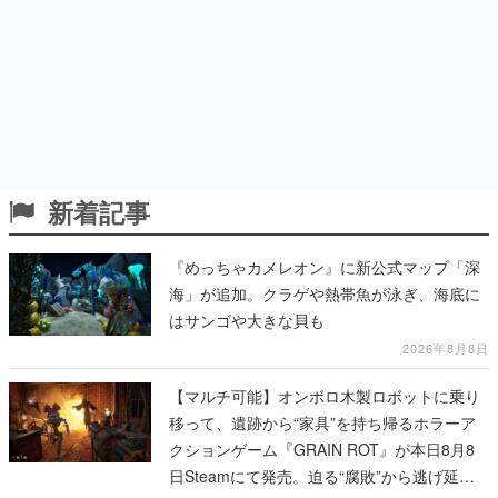
新着記事
『めっちゃカメレオン』に新公式マップ「深
海」が追加。クラゲや熱帯魚が泳ぎ、海底に
はサンゴや大きな貝も
2026年8月8日
【マルチ可能】オンボロ木製ロボットに乗り
移って、遺跡から“家具”を持ち帰るホラーア
クションゲーム『GRAIN ROT』が本日8月8
日Steamにて発売。迫る“腐敗”から逃げ延