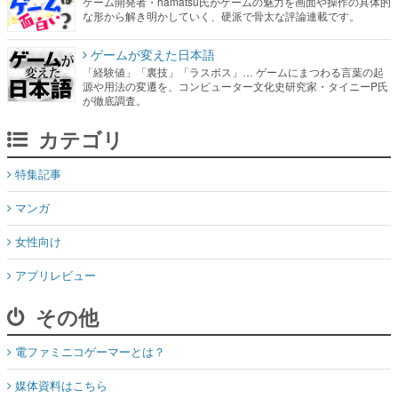
ゲーム開発者・hamatsu氏がゲームの魅力を画面や操作の具体的
な形から解き明かしていく、硬派で骨太な評論連載です。
ゲームが変えた日本語
「経験値」「裏技」「ラスボス」… ゲームにまつわる言葉の起
源や用法の変遷を、コンピューター文化史研究家・タイニーP氏
が徹底調査。
カテゴリ
特集記事
マンガ
女性向け
アプリレビュー
その他
電ファミニコゲーマーとは？
媒体資料はこちら