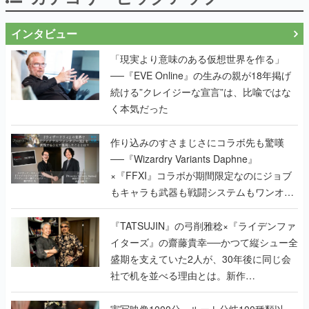
インタビュー
「現実より意味のある仮想世界を作る」
──『EVE Online』の生みの親が18年掲げ
続ける”クレイジーな宣言”は、比喩ではな
く本気だった
作り込みのすさまじさにコラボ先も驚嘆
──『Wizardry Variants Daphne』
×『FFXI』コラボが期間限定なのにジョブ
もキャラも武器も戦闘システムもワンオフ
で作り込まれた理由を両ディレクターに聞
く
『TATSUJIN』の弓削雅稔×『ライデンファ
イターズ』の齋藤貴幸──かつて縦シュー全
盛期を支えていた2人が、30年後に同じ会
社で机を並べる理由とは。新作
『TATSUJIN EXTREME』で初タッグを組
んだレジェンド2人に訊く開発秘話