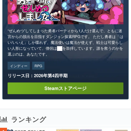
“ぜんめつ”してしまった勇者パーティから1人だけ選んで、ともに迷
宮からの脱出を目指すダンジョン探索RPGです。 ただし勇者は「は
い/いいえ」しか喋れず、魔法使いは魔法が使えず、戦士は可愛らし
い人形になっていて、僧侶は██を崇拝しています。誰を救うのかを
選ぶのは、あなたです。
インディー
RPG
リリース日：2026年第4四半期
Steamストアページ
ランキング