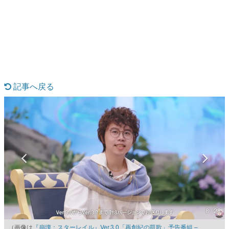
日本のコンテンツ産業やカルチャーに与えた影響を探る企
画です。
日本モバイルゲーム産業史
日本のモバイルゲーム史における主要なトピック・タイト
ルを網羅するほか、開発者へのインタビューや識者による
解説を掲載。約20年の歴史が一望できる決定版！
若ゲのいたり〜ゲームクリエイターの青春〜
『うつヌケ』『ペンと箸』等で知られるマンガ家・田中圭
記事へ戻る
一先生によるゲーム業界レポートマンガです。
なんでゲームは面白い？
ゲーム開発者・hamatsu氏がゲームの魅力を画面や操作の
具体的な形から解き明かしていく、硬派で骨太な評論連載
です。
ゲームが変えた日本語
「経験値」「裏技」「ラスボス」… ゲームにまつわる言葉
の起源や用法の変遷を、コンピューター文化史研究家・タ
イニーP氏が徹底調査。
カテゴリ
8 / 28
（画像は
『崩壊：スターレイル』Ver.3.0「再創紀の凱歌」予告番組 –
特集記事