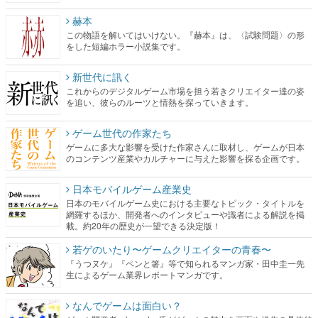
赫本
この物語を解いてはいけない。『赫本』は、〈試験問題〉の形
をした短編ホラー小説集です。
新世代に訊く
これからのデジタルゲーム市場を担う若きクリエイター達の姿
を追い、彼らのルーツと情熱を探っていきます。
ゲーム世代の作家たち
ゲームに多大な影響を受けた作家さんに取材し、ゲームが日本
のコンテンツ産業やカルチャーに与えた影響を探る企画です。
日本モバイルゲーム産業史
日本のモバイルゲーム史における主要なトピック・タイトルを
網羅するほか、開発者へのインタビューや識者による解説を掲
載。約20年の歴史が一望できる決定版！
若ゲのいたり〜ゲームクリエイターの青春〜
『うつヌケ』『ペンと箸』等で知られるマンガ家・田中圭一先
生によるゲーム業界レポートマンガです。
なんでゲームは面白い？