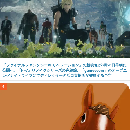
『ファイナルファンタジーⅦ リベレーション』の新映像が8月26日早朝に
公開へ。『FF7』リメイクシリーズの完結編、「gamescom」のオープニ
ングナイトライブにてディレクターの浜口直樹氏が登壇する予定
4