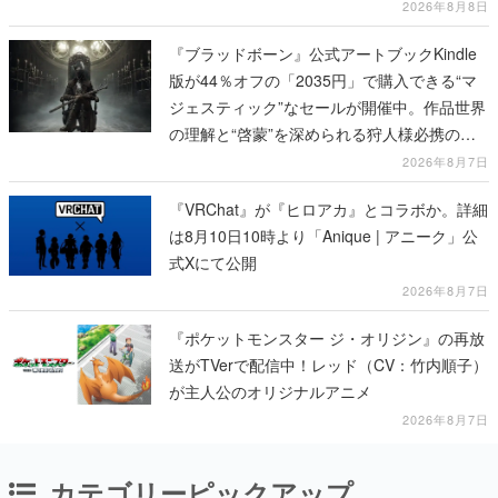
び、持ち帰った家具で基地を再建
2026年8月8日
『ブラッドボーン』公式アートブックKindle
版が44％オフの「2035円」で購入できる“マ
ジェスティック”なセールが開催中。作品世界
の理解と“啓蒙”を深められる狩人様必携の一
冊
2026年8月7日
『VRChat』が『ヒロアカ』とコラボか。詳細
は8月10日10時より「Anique | アニーク」公
式Xにて公開
2026年8月7日
『ポケットモンスター ジ・オリジン』の再放
送がTVerで配信中！レッド（CV：竹内順子）
が主人公のオリジナルアニメ
2026年8月7日
カテゴリーピックアップ