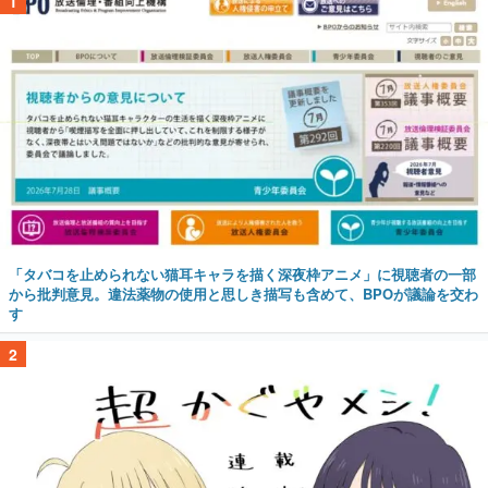
1
「タバコを止められない猫耳キャラを描く深夜枠アニメ」に視聴者の一部
から批判意見。違法薬物の使用と思しき描写も含めて、BPOが議論を交わ
す
2