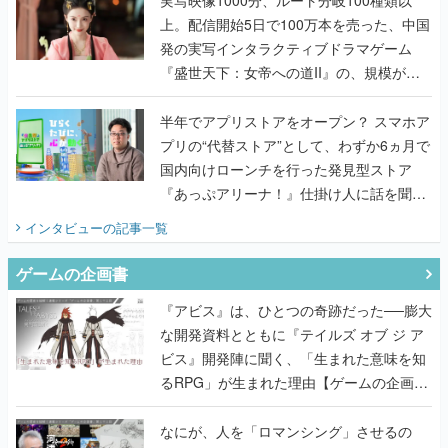
実写映像1000分、ルート分岐100種類以
上。配信開始5日で100万本を売った、中国
発の実写インタラクティブドラマゲーム
『盛世天下：女帝への道II』の、規模が違
うこだわりをプロデューサーに聞いた
半年でアプリストアをオープン？ スマホア
プリの“代替ストア”として、わずか6ヵ月で
国内向けローンチを行った発見型ストア
『あっぷアリーナ！』仕掛け人に話を聞い
てみた
インタビュー
の記事一覧
ゲームの企画書
『アビス』は、ひとつの奇跡だった──膨大
な開発資料とともに『テイルズ オブ ジ ア
ビス』開発陣に聞く、「生まれた意味を知
るRPG」が生まれた理由【ゲームの企画
書】
なにが、人を「ロマンシング」させるの