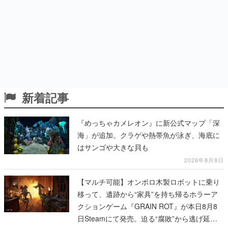
新着記事
『めっちゃカメレオン』に新公式マップ「深
海」が追加。クラゲや熱帯魚が泳ぎ、海底に
はサンゴや大きな貝も
2026年8月8日
【マルチ可能】オンボロ木製ロボットに乗り
移って、遺跡から“家具”を持ち帰るホラーア
クションゲーム『GRAIN ROT』が本日8月8
日Steamにて発売。迫る“腐敗”から逃げ延