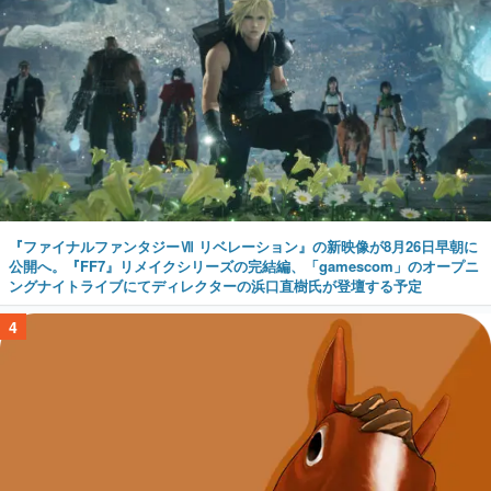
『ファイナルファンタジーⅦ リベレーション』の新映像が8月26日早朝に
公開へ。『FF7』リメイクシリーズの完結編、「gamescom」のオープニ
ングナイトライブにてディレクターの浜口直樹氏が登壇する予定
4