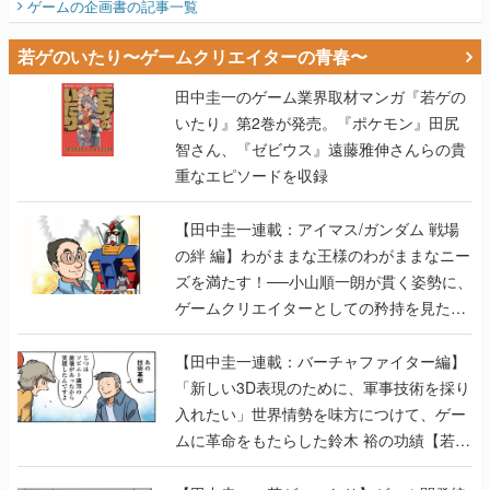
ゲームの企画書
の記事一覧
若ゲのいたり〜ゲームクリエイターの青春〜
田中圭一のゲーム業界取材マンガ『若ゲの
いたり』第2巻が発売。『ポケモン』田尻
智さん、『ゼビウス』遠藤雅伸さんらの貴
重なエピソードを収録
【田中圭一連載：アイマス/ガンダム 戦場
の絆 編】わがままな王様のわがままなニー
ズを満たす！──小山順一朗が貫く姿勢に、
ゲームクリエイターとしての矜持を見た
【若ゲのいたり最終回】
【田中圭一連載：バーチャファイター編】
「新しい3D表現のために、軍事技術を採り
入れたい」世界情勢を味方につけて、ゲー
ムに革命をもたらした鈴木 裕の功績【若ゲ
のいたり】