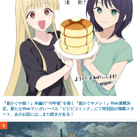
『超かぐや姫！』本編の“10年後”を描く『超かぐやメシ！』Web連載決
定。新たなWebマンガレーベル「ビビビコミック」にて特別話が掲載スタ
ート、あのお話には…まだ続きがある！
3