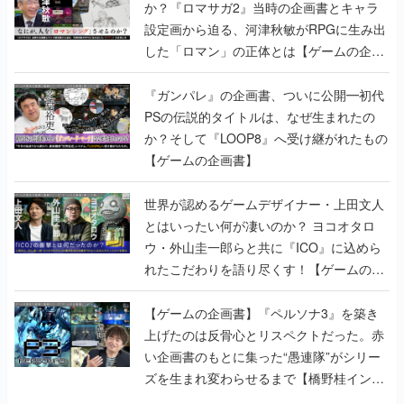
か？『ロマサガ2』当時の企画書とキャラ
設定画から迫る、河津秋敏がRPGに生み出
した「ロマン」の正体とは【ゲームの企画
書】
『ガンパレ』の企画書、ついに公開━初代
PSの伝説的タイトルは、なぜ生まれたの
か？そして『LOOP8』へ受け継がれたもの
【ゲームの企画書】
世界が認めるゲームデザイナー・上田文人
とはいったい何が凄いのか？ ヨコオタロ
ウ・外山圭一郎らと共に『ICO』に込めら
れたこだわりを語り尽くす！【ゲームの企
画書】
【ゲームの企画書】『ペルソナ3』を築き
上げたのは反骨心とリスペクトだった。赤
い企画書のもとに集った“愚連隊”がシリー
ズを生まれ変わらせるまで【橋野桂インタ
ビュー】