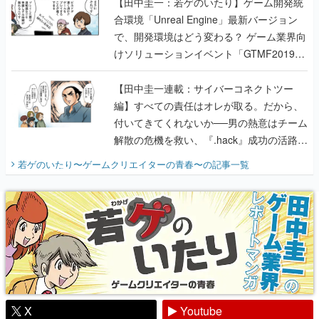
【田中圭一：若ゲのいたり】ゲーム開発統
合環境「Unreal Engine」最新バージョン
で、開発環境はどう変わる？ ゲーム業界向
けソリューションイベント「GTMF2019」
に行って、より理解を深めよう【PR】
【田中圭一連載：サイバーコネクトツー
編】すべての責任はオレが取る。だから、
付いてきてくれないか──男の熱意はチーム
解散の危機を救い、『.hack』成功の活路を
開く。業界の快男児・松山 洋に流れる血は
若ゲのいたり〜ゲームクリエイターの青春〜
の記事一覧
『少年ジャンプ』色だった【若ゲのいた
り】
X
Youtube