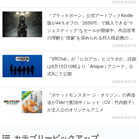
び、持ち帰った家具で基地を再建
2026年8月8日
『ブラッドボーン』公式アートブックKindle
版が44％オフの「2035円」で購入できる“マ
ジェスティック”なセールが開催中。作品世界
の理解と“啓蒙”を深められる狩人様必携の一
冊
2026年8月7日
『VRChat』が『ヒロアカ』とコラボか。詳細
は8月10日10時より「Anique | アニーク」公
式Xにて公開
2026年8月7日
『ポケットモンスター ジ・オリジン』の再放
送がTVerで配信中！レッド（CV：竹内順子）
が主人公のオリジナルアニメ
2026年8月7日
カテゴリーピックアップ