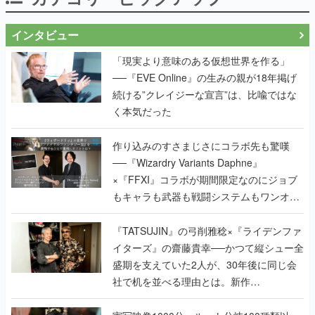
インタビュー
「現実より意味のある仮想世界を作る」
──『EVE Online』の生みの親が18年掲げ
続ける”クレイジーな宣言”は、比喩ではな
く本気だった
作り込みのすさまじさにコラボ先も驚嘆
──『Wizardry Variants Daphne』
×『FFXI』コラボが期間限定なのにジョブ
もキャラも武器も戦闘システムもワンオフ
で作り込まれた理由を両ディレクターに聞
く
『TATSUJIN』の弓削雅稔×『ライデンファ
イターズ』の齋藤貴幸──かつて縦シュー全
盛期を支えていた2人が、30年後に同じ会
社で机を並べる理由とは。新作
『TATSUJIN EXTREME』で初タッグを組
んだレジェンド2人に訊く開発秘話