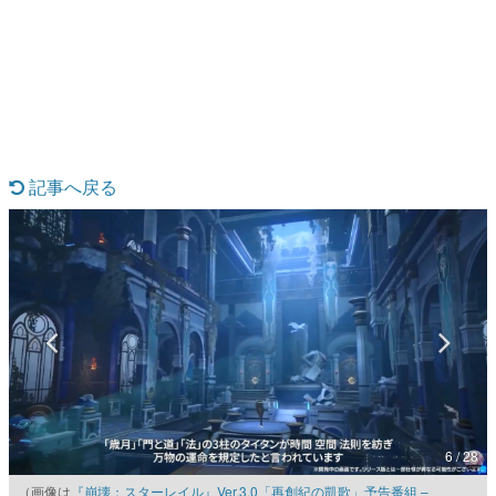
日本のコンテンツ産業やカルチャーに与えた影響を探る企
画です。
日本モバイルゲーム産業史
日本のモバイルゲーム史における主要なトピック・タイト
ルを網羅するほか、開発者へのインタビューや識者による
解説を掲載。約20年の歴史が一望できる決定版！
若ゲのいたり〜ゲームクリエイターの青春〜
『うつヌケ』『ペンと箸』等で知られるマンガ家・田中圭
記事へ戻る
一先生によるゲーム業界レポートマンガです。
なんでゲームは面白い？
ゲーム開発者・hamatsu氏がゲームの魅力を画面や操作の
具体的な形から解き明かしていく、硬派で骨太な評論連載
です。
ゲームが変えた日本語
「経験値」「裏技」「ラスボス」… ゲームにまつわる言葉
の起源や用法の変遷を、コンピューター文化史研究家・タ
イニーP氏が徹底調査。
カテゴリ
6 / 28
特集記事
（画像は
『崩壊：スターレイル』Ver.3.0「再創紀の凱歌」予告番組 –