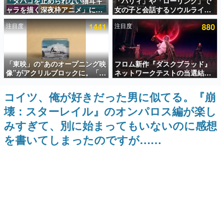
「タバコを止められない猫耳キ
「パリィ」や「ローリング」で
ャラを描く深夜枠アニメ」に視
女の子と会話するソウルライク
インタビュー
聴者の一部から批判意見。違法
恋愛ゲーム『小早川さんはソウ
注目度
1441
注目度
880
薬物の使用と思しき描写も含め
ルライク』無料公開。返事に失
連載・特集一覧
て、BPOが議論を交わす
敗すると「YOU DIED」
殿堂入り記事
「東映」の“あのオープニング映
フロム新作『ダスクブラッド』
SNS拡散数が数千以上！ ページビュー数万以上！ などな
ど。多くの人々に読まれた、電ファミ渾身の“殿堂入り”記
像”がアクリルブロックに。「東
ネットワークテストの当選結果
事をまとめました。
映ヒストリカル グッズコレクシ
が8月7日22時に発表。応募サイ
ョン」が8月下旬より発売
トのマイページから確認可能、
コイツ、俺が好きだった男に似てる。『崩
ゲームの企画書
テスト実施は8月21日～24日
名作ゲームクリエイターの方々に製作時のエピソードをお
壊：スターレイル』のオンパロス編が楽し
聞きし、ヒットする企画（ゲーム）とは何か？を探ってい
きます。
みすぎて、別に始まってもいないのに感想
赫本
を書いてしまったのですが……
この物語を解いてはいけない。『赫本』は、〈試験問題〉
の形をした短編ホラー小説集です。
新世代に訊く
これからのデジタルゲーム市場を担う若きクリエイター達
の姿を追い、彼らのルーツと情熱を探っていきます。
ゲーム世代の作家たち
ゲームに多大な影響を受けた作家さんに取材し、ゲームが