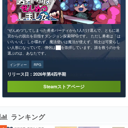
“ぜんめつ”してしまった勇者パーティから1人だけ選んで、ともに迷
宮からの脱出を目指すダンジョン探索RPGです。 ただし勇者は「は
い/いいえ」しか喋れず、魔法使いは魔法が使えず、戦士は可愛らし
い人形になっていて、僧侶は██を崇拝しています。誰を救うのかを
選ぶのは、あなたです。
インディー
RPG
リリース日：2026年第4四半期
Steamストアページ
ランキング