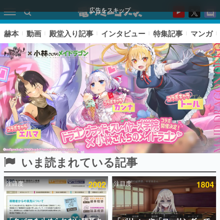
広告をスキップ
赫本
動画
殿堂入り記事
インタビュー
特集記事
マンガ
いま読まれている記事
ピックアップ
注目度
2002
注目度
1804
電ファミのいま読まれている記事ランキング
アプリセール情報