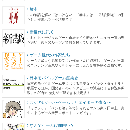
赫本
この物語を解いてはいけない。『赫本』は、〈試験問題〉の形
をした短編ホラー小説集です。
新世代に訊く
これからのデジタルゲーム市場を担う若きクリエイター達の姿
を追い、彼らのルーツと情熱を探っていきます。
ゲーム世代の作家たち
ゲームに多大な影響を受けた作家さんに取材し、ゲームが日本
のコンテンツ産業やカルチャーに与えた影響を探る企画です。
日本モバイルゲーム産業史
日本のモバイルゲーム史における主要なトピック・タイトルを
網羅するほか、開発者へのインタビューや識者による解説を掲
載。約20年の歴史が一望できる決定版！
若ゲのいたり〜ゲームクリエイターの青春〜
『うつヌケ』『ペンと箸』等で知られるマンガ家・田中圭一先
生によるゲーム業界レポートマンガです。
なんでゲームは面白い？