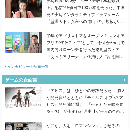
実写映像1000分、ルート分岐100種類以
上。配信開始5日で100万本を売った、中国
発の実写インタラクティブドラマゲーム
『盛世天下：女帝への道II』の、規模が違
うこだわりをプロデューサーに聞いた
半年でアプリストアをオープン？ スマホア
プリの“代替ストア”として、わずか6ヵ月で
国内向けローンチを行った発見型ストア
『あっぷアリーナ！』仕掛け人に話を聞い
てみた
インタビュー
の記事一覧
ゲームの企画書
『アビス』は、ひとつの奇跡だった──膨大
な開発資料とともに『テイルズ オブ ジ ア
ビス』開発陣に聞く、「生まれた意味を知
るRPG」が生まれた理由【ゲームの企画
書】
なにが、人を「ロマンシング」させるの