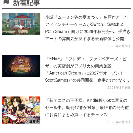
新着記事
小説『ムーミン谷の夏まつり』を原作とした
アドベンチャーゲームがSwitch、Switch 2、
PC（Steam）向けに2026年秋発売へ。手描き
アートの雰囲気が良すぎる最新映像も公開
2026年8月9日
『FNaF』「フレディ・ファズベアーズ・ピ
ザ」の実店舗がアメリカの商業施設
「American Dream」に2027年オープン！
ScottGamesとの共同開発、食事だけでなくス
テージショーや没入型のホラー体験も楽しめ
2026年8月9日
る
『新テニスの王子様』Kindle版が50%還元の
セール中。既刊47巻が対象、最終巻の発売前
にお得にまとめ買いするチャンス
2026年8月9日