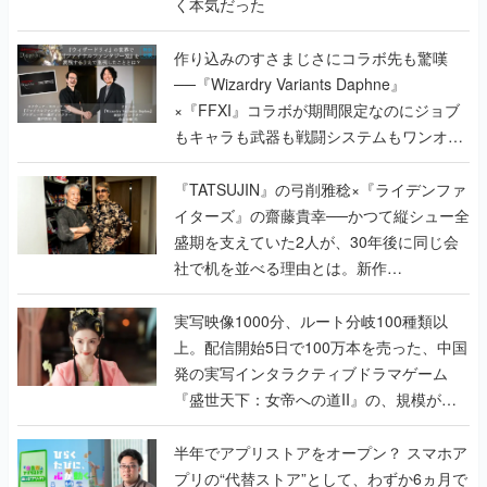
く本気だった
作り込みのすさまじさにコラボ先も驚嘆
──『Wizardry Variants Daphne』
×『FFXI』コラボが期間限定なのにジョブ
もキャラも武器も戦闘システムもワンオフ
で作り込まれた理由を両ディレクターに聞
く
『TATSUJIN』の弓削雅稔×『ライデンファ
イターズ』の齋藤貴幸──かつて縦シュー全
盛期を支えていた2人が、30年後に同じ会
社で机を並べる理由とは。新作
『TATSUJIN EXTREME』で初タッグを組
んだレジェンド2人に訊く開発秘話
実写映像1000分、ルート分岐100種類以
上。配信開始5日で100万本を売った、中国
発の実写インタラクティブドラマゲーム
『盛世天下：女帝への道II』の、規模が違
うこだわりをプロデューサーに聞いた
半年でアプリストアをオープン？ スマホア
プリの“代替ストア”として、わずか6ヵ月で