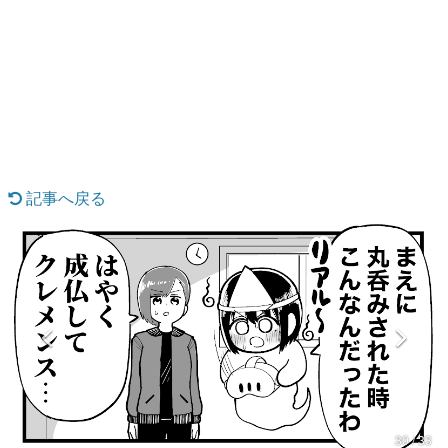
日本のコンテンツ産業やカルチャーに与えた影響を探る企
画です。
日本モバイルゲーム産業史
日本のモバイルゲーム史における主要なトピック・タイト
ルを網羅するほか、開発者へのインタビューや識者による
解説を掲載。約20年の歴史が一望できる決定版！
若ゲのいたり〜ゲームクリエイターの青春〜
『うつヌケ』『ペンと箸』等で知られるマンガ家・田中圭
一先生によるゲーム業界レポートマンガです。
記事へ戻る
なんでゲームは面白い？
ゲーム開発者・hamatsu氏がゲームの魅力を画面や操作の
具体的な形から解き明かしていく、硬派で骨太な評論連載
です。
ゲームが変えた日本語
「経験値」「裏技」「ラスボス」… ゲームにまつわる言葉
の起源や用法の変遷を、コンピューター文化史研究家・タ
イニーP氏が徹底調査。
カテゴリ
30 / 33
特集記事