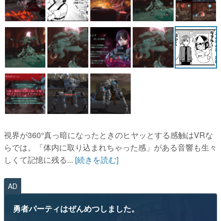
視界が360°真っ暗になったときのヒヤッとする感触はVRな
らでは。「体内に取り込まれちゃった感」がある音響も生々
しくて記憶に残る...
[続きを読む]
AD
勇者パーティはぜんめつしました。