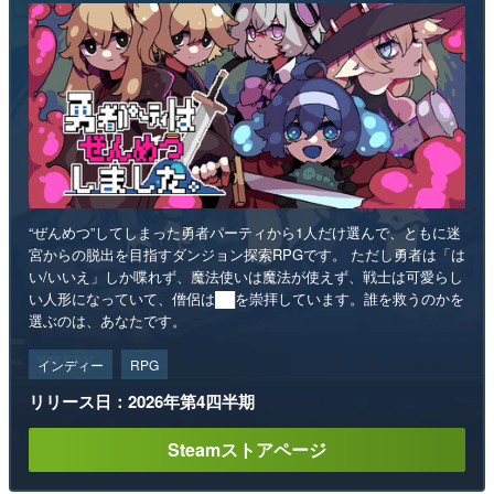
“ぜんめつ”してしまった勇者パーティから1人だけ選んで、ともに迷
宮からの脱出を目指すダンジョン探索RPGです。 ただし勇者は「は
い/いいえ」しか喋れず、魔法使いは魔法が使えず、戦士は可愛らし
い人形になっていて、僧侶は██を崇拝しています。誰を救うのかを
選ぶのは、あなたです。
インディー
RPG
リリース日：2026年第4四半期
Steamストアページ