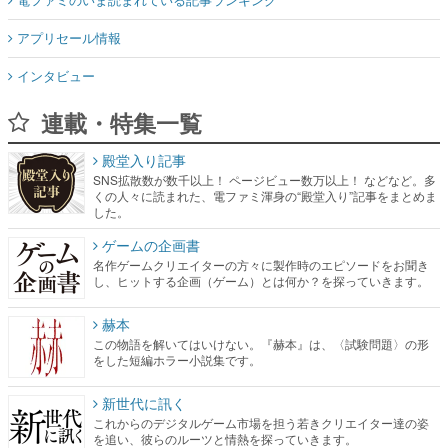
アプリセール情報
インタビュー
連載・特集一覧
殿堂入り記事
SNS拡散数が数千以上！ ページビュー数万以上！ などなど。多
くの人々に読まれた、電ファミ渾身の“殿堂入り”記事をまとめま
した。
ゲームの企画書
名作ゲームクリエイターの方々に製作時のエピソードをお聞き
し、ヒットする企画（ゲーム）とは何か？を探っていきます。
赫本
この物語を解いてはいけない。『赫本』は、〈試験問題〉の形
をした短編ホラー小説集です。
新世代に訊く
これからのデジタルゲーム市場を担う若きクリエイター達の姿
を追い、彼らのルーツと情熱を探っていきます。