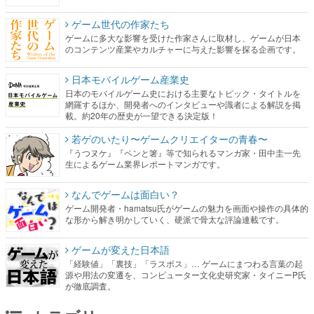
ゲーム世代の作家たち
ゲームに多大な影響を受けた作家さんに取材し、ゲームが日本
のコンテンツ産業やカルチャーに与えた影響を探る企画です。
日本モバイルゲーム産業史
日本のモバイルゲーム史における主要なトピック・タイトルを
網羅するほか、開発者へのインタビューや識者による解説を掲
載。約20年の歴史が一望できる決定版！
若ゲのいたり〜ゲームクリエイターの青春〜
『うつヌケ』『ペンと箸』等で知られるマンガ家・田中圭一先
生によるゲーム業界レポートマンガです。
なんでゲームは面白い？
ゲーム開発者・hamatsu氏がゲームの魅力を画面や操作の具体的
な形から解き明かしていく、硬派で骨太な評論連載です。
ゲームが変えた日本語
「経験値」「裏技」「ラスボス」… ゲームにまつわる言葉の起
源や用法の変遷を、コンピューター文化史研究家・タイニーP氏
が徹底調査。