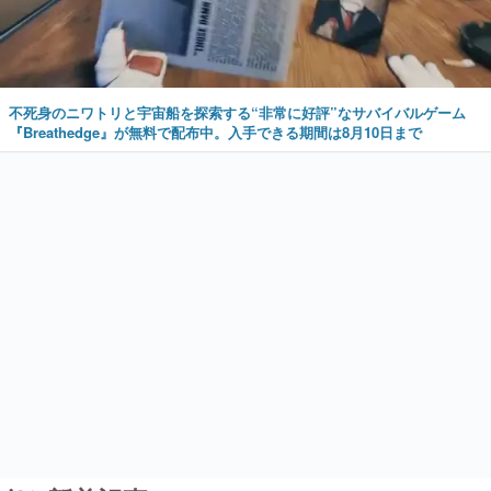
不死身のニワトリと宇宙船を探索する“非常に好評”なサバイバルゲーム
『Breathedge』が無料で配布中。入手できる期間は8月10日まで