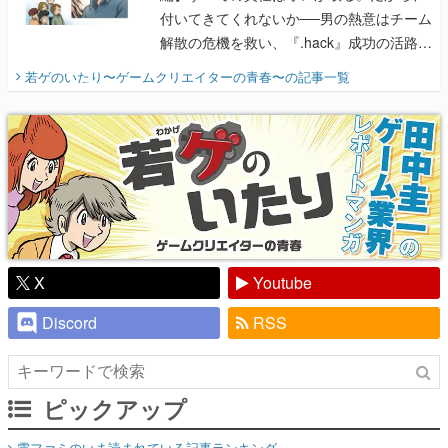
付いてきてくれないか──男の熱意はチーム
解散の危機を救い、『.hack』成功の活路を
開く。業界の快男児・松山 洋に流れる血は
若ゲのいたり〜ゲームクリエイターの青春〜
の記事一覧
『少年ジャンプ』色だった【若ゲのいた
り】
X
Youtube
Discord
RSS
ピックアップ
電ファミのいま読まれている記事ランキング