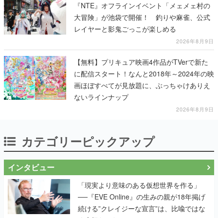
『NTE』オフラインイベント「メェメェ村の
大冒険」が池袋で開催！ 釣りや麻雀、公式
レイヤーと影鬼ごっこが楽しめる
2026年8月9日
【無料】プリキュア映画4作品がTVerで新た
に配信スタート！なんと2018年～2024年の映
画ほぼすべてが見放題に、ぶっちゃけありえ
ないラインナップ
2026年8月9日
カテゴリーピックアップ
インタビュー
「現実より意味のある仮想世界を作る」
──『EVE Online』の生みの親が18年掲げ
続ける”クレイジーな宣言”は、比喩ではな