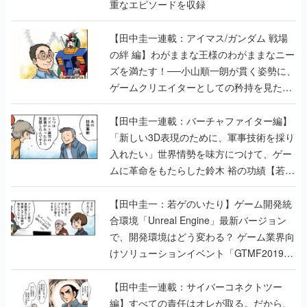
重なエピソードを収録
【田中圭一連載：アイマス/ガンダム 戦場
の絆 編】わがままな王様のわがままなニー
ズを満たす！──小山順一朗が貫く姿勢に、
ゲームクリエイターとしての矜持を見た
【若ゲのいたり最終回】
【田中圭一連載：バーチャファイター編】
「新しい3D表現のために、軍事技術を採り
入れたい」世界情勢を味方につけて、ゲー
ムに革命をもたらした鈴木 裕の功績【若ゲ
のいたり】
【田中圭一：若ゲのいたり】ゲーム開発統
合環境「Unreal Engine」最新バージョン
で、開発環境はどう変わる？ ゲーム業界向
けソリューションイベント「GTMF2019」
に行って、より理解を深めよう【PR】
【田中圭一連載：サイバーコネクトツー
編】すべての責任はオレが取る。だから、