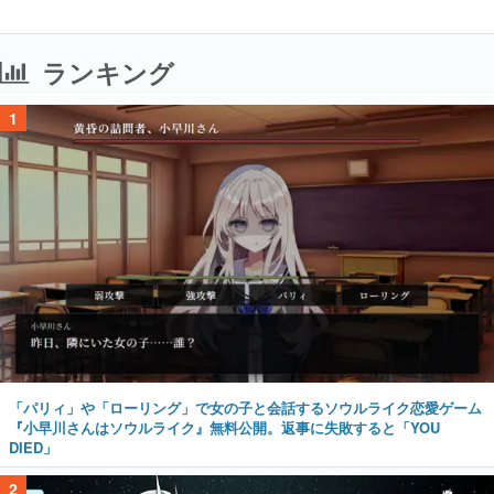
ランキング
1
「パリィ」や「ローリング」で女の子と会話するソウルライク恋愛ゲーム
『小早川さんはソウルライク』無料公開。返事に失敗すると「YOU
DIED」
2