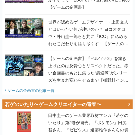
【ゲームの企画書】
世界が認めるゲームデザイナー・上田文人
とはいったい何が凄いのか？ ヨコオタロ
ウ・外山圭一郎らと共に『ICO』に込めら
れたこだわりを語り尽くす！【ゲームの企
画書】
【ゲームの企画書】『ペルソナ3』を築き
上げたのは反骨心とリスペクトだった。赤
い企画書のもとに集った“愚連隊”がシリー
ズを生まれ変わらせるまで【橋野桂インタ
ビュー】
ゲームの企画書
の記事一覧
若ゲのいたり〜ゲームクリエイターの青春〜
田中圭一のゲーム業界取材マンガ『若ゲの
いたり』第2巻が発売。『ポケモン』田尻
智さん、『ゼビウス』遠藤雅伸さんらの貴