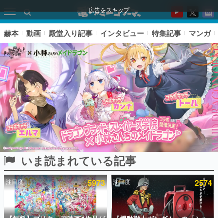
広告をスキップ
赫本
動画
殿堂入り記事
インタビュー
特集記事
マンガ
いま読まれている記事
ピックアップ
注目度
5973
注目度
2574
電ファミのいま読まれている記事ランキング
アプリセール情報