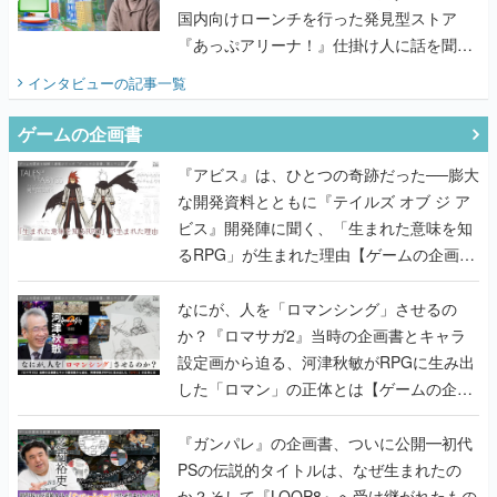
国内向けローンチを行った発見型ストア
『あっぷアリーナ！』仕掛け人に話を聞い
てみた
インタビュー
の記事一覧
ゲームの企画書
『アビス』は、ひとつの奇跡だった──膨大
な開発資料とともに『テイルズ オブ ジ ア
ビス』開発陣に聞く、「生まれた意味を知
るRPG」が生まれた理由【ゲームの企画
書】
なにが、人を「ロマンシング」させるの
か？『ロマサガ2』当時の企画書とキャラ
設定画から迫る、河津秋敏がRPGに生み出
した「ロマン」の正体とは【ゲームの企画
書】
『ガンパレ』の企画書、ついに公開━初代
PSの伝説的タイトルは、なぜ生まれたの
か？そして『LOOP8』へ受け継がれたもの