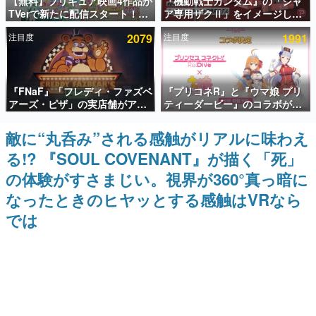
【無料】プリキュア映画4作品が
『機動戦士ガンダム』の「シャ
TVerで新たに配信スタート！な
ア専用ザクⅡ」をイメージした
インタビュー
んと2018年～2024年の映画ほぼ
散水ホースリールが予約開始。
注目度
2079
注目度
1991
すべてが見放題に、ぶっちゃけ
本体にはシャアのパーソナルマ
連載・特集一覧
ありえないラインナップ
ークやジオン公国軍のエンブレ
ム、型式番号などを配置
殿堂入り記事
『FNaF』「フレディ・ファズベ
『プリコネR』と『ウマ娘 プリ
SNS拡散数が数千以上！ ページビュー数万以上！ などな
ど。多くの人々に読まれた、電ファミ渾身の“殿堂入り”記
アーズ・ピザ」の実店舗がアメ
ティーダービー』のコラボが決
事をまとめました。
リカの商業施設「American
定！“最大170連無料”の8.5周年
Dream」に2027年オープン！
キャンペーンなども発表
敵に“丸呑み”される感触がリアルに味わえ
ゲームの企画書
ScottGamesとの共同開発、食
名作ゲームクリエイターの方々に製作時のエピソードをお
る!? 『SOUL COVENANT』が描く「死」
事だけでなくステージショーや
聞きし、ヒットする企画（ゲーム）とは何か？を探ってい
没入型のホラー体験も楽しめる
きます。
の体験がすさまじい。視界が360°真っ暗に
赫本
なったときのヒヤッとする感触はVRなら
この物語を解いてはいけない。『赫本』は、〈試験問題〉
では
の形をした短編ホラー小説集です。
新世代に訊く
これからのデジタルゲーム市場を担う若きクリエイター達
の姿を追い、彼らのルーツと情熱を探っていきます。
ゲーム世代の作家たち
ゲームに多大な影響を受けた作家さんに取材し、ゲームが