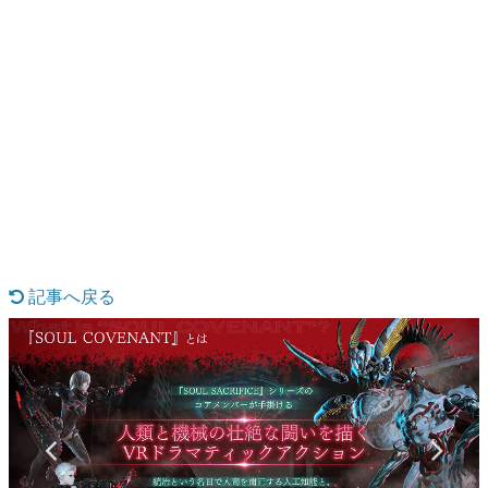
日本のコンテンツ産業やカルチャーに与えた影響を探る企
画です。
日本モバイルゲーム産業史
日本のモバイルゲーム史における主要なトピック・タイト
ルを網羅するほか、開発者へのインタビューや識者による
解説を掲載。約20年の歴史が一望できる決定版！
若ゲのいたり〜ゲームクリエイターの青春〜
『うつヌケ』『ペンと箸』等で知られるマンガ家・田中圭
一先生によるゲーム業界レポートマンガです。
記事へ戻る
なんでゲームは面白い？
ゲーム開発者・hamatsu氏がゲームの魅力を画面や操作の
具体的な形から解き明かしていく、硬派で骨太な評論連載
です。
ゲームが変えた日本語
「経験値」「裏技」「ラスボス」… ゲームにまつわる言葉
の起源や用法の変遷を、コンピューター文化史研究家・タ
イニーP氏が徹底調査。
カテゴリ
31 / 33
特集記事