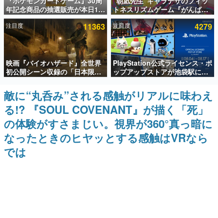
『ポケモンカードゲーム』30周
“朝凪先生”キャラデザのフィッ
年記念商品の抽選販売が本日12
トネスリズムゲーム『がんば
インタビュー
時より開始。拡張パック「30th
れ！チアリズム』Steamストア
注目度
11363
注目度
4279
CELEBRATION」のボックス
ページが公開。キャラクターの
連載・特集一覧
に、「プレミアムデッキセット
CVは陽向葵ゅかさん
エーフィ・ブラッキー」
「FUTURISTIC BOX」の計3商
殿堂入り記事
品
映画『バイオハザード』全世界
PlayStation公式ライセンス・ポ
SNS拡散数が数千以上！ ページビュー数万以上！ などな
ど。多くの人々に読まれた、電ファミ渾身の“殿堂入り”記
初公開シーン収録の「日本限
ップアップストアが池袋駅にて
事をまとめました。
定」予告映像が解禁。バイオの
期間限定で開催。夏のアパレル
日（8月10日）にあわせて、
や『ブラッドボーン』の新作ア
敵に“丸呑み”される感触がリアルに味わえ
ゲームの企画書
「ラクーンシティ総合病院」へ
イテムが登場
名作ゲームクリエイターの方々に製作時のエピソードをお
る!? 『SOUL COVENANT』が描く「死」
行く配達人の姿が披露
聞きし、ヒットする企画（ゲーム）とは何か？を探ってい
きます。
の体験がすさまじい。視界が360°真っ暗に
赫本
なったときのヒヤッとする感触はVRなら
この物語を解いてはいけない。『赫本』は、〈試験問題〉
では
の形をした短編ホラー小説集です。
新世代に訊く
これからのデジタルゲーム市場を担う若きクリエイター達
の姿を追い、彼らのルーツと情熱を探っていきます。
ゲーム世代の作家たち
ゲームに多大な影響を受けた作家さんに取材し、ゲームが