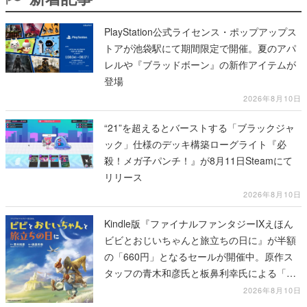
レルや『ブラッドボーン』の新作アイテムが
登場
2026年8月10日
“21”を超えるとバーストする「ブラックジャ
ック」仕様のデッキ構築ローグライト『必
殺！メガ子パンチ！』が8月11日Steamにて
リリース
2026年8月10日
Kindle版『ファイナルファンタジーIXえほん
ビビとおじいちゃんと旅立ちの日に』が半額
の「660円」となるセールが開催中。原作ス
タッフの青木和彦氏と板鼻利幸氏による「ビ
ビ」の前日譚
2026年8月10日
『ポケモンカードゲーム』30周年記念商品の
抽選販売が本日12時より開始。拡張パック