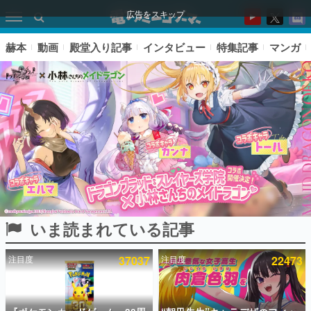
広告をスキップ
赫本
動画
殿堂入り記事
インタビュー
特集記事
マンガ
いま読まれている記事
ピックアップ
注目度
37037
注目度
22473
電ファミのいま読まれている記事ランキング
アプリセール情報