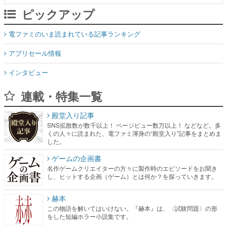
アプリセール情報
インタビュー
連載・特集一覧
殿堂入り記事
SNS拡散数が数千以上！ ページビュー数万以上！ などなど。多
くの人々に読まれた、電ファミ渾身の“殿堂入り”記事をまとめま
した。
ゲームの企画書
名作ゲームクリエイターの方々に製作時のエピソードをお聞き
し、ヒットする企画（ゲーム）とは何か？を探っていきます。
赫本
この物語を解いてはいけない。『赫本』は、〈試験問題〉の形
をした短編ホラー小説集です。
新世代に訊く
これからのデジタルゲーム市場を担う若きクリエイター達の姿
を追い、彼らのルーツと情熱を探っていきます。