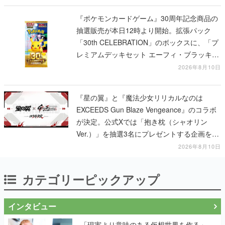
「30th CELEBRATION」のボックスに、「プ
レミアムデッキセット エーフィ・ブラッキ
ー」「FUTURISTIC BOX」の計3商品
2026年8月10日
『星の翼』と『魔法少女リリカルなのは
EXCEEDS Gun Blaze Vengeance』のコラボ
が決定。公式Xでは「抱き枕（シャオリン
Ver.）」を抽選3名にプレゼントする企画を実
施中
2026年8月10日
カテゴリーピックアップ
インタビュー
「現実より意味のある仮想世界を作る」
──『EVE Online』の生みの親が18年掲げ
続ける”クレイジーな宣言”は、比喩ではな
く本気だった