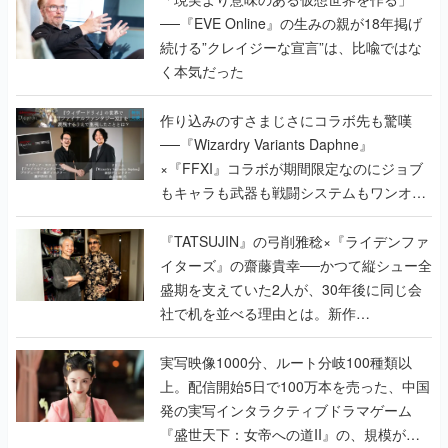
作り込みのすさまじさにコラボ先も驚嘆
──『Wizardry Variants Daphne』
×『FFXI』コラボが期間限定なのにジョブ
もキャラも武器も戦闘システムもワンオフ
で作り込まれた理由を両ディレクターに聞
く
『TATSUJIN』の弓削雅稔×『ライデンファ
イターズ』の齋藤貴幸──かつて縦シュー全
盛期を支えていた2人が、30年後に同じ会
社で机を並べる理由とは。新作
『TATSUJIN EXTREME』で初タッグを組
んだレジェンド2人に訊く開発秘話
実写映像1000分、ルート分岐100種類以
上。配信開始5日で100万本を売った、中国
発の実写インタラクティブドラマゲーム
『盛世天下：女帝への道II』の、規模が違
うこだわりをプロデューサーに聞いた
半年でアプリストアをオープン？ スマホア
プリの“代替ストア”として、わずか6ヵ月で