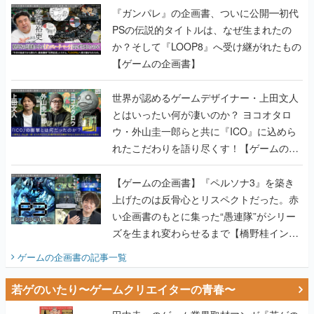
【ゲームの企画書】
世界が認めるゲームデザイナー・上田文人
とはいったい何が凄いのか？ ヨコオタロ
ウ・外山圭一郎らと共に『ICO』に込めら
れたこだわりを語り尽くす！【ゲームの企
画書】
【ゲームの企画書】『ペルソナ3』を築き
上げたのは反骨心とリスペクトだった。赤
い企画書のもとに集った“愚連隊”がシリー
ズを生まれ変わらせるまで【橋野桂インタ
ビュー】
ゲームの企画書
の記事一覧
若ゲのいたり〜ゲームクリエイターの青春〜
田中圭一のゲーム業界取材マンガ『若ゲの
いたり』第2巻が発売。『ポケモン』田尻
智さん、『ゼビウス』遠藤雅伸さんらの貴
重なエピソードを収録