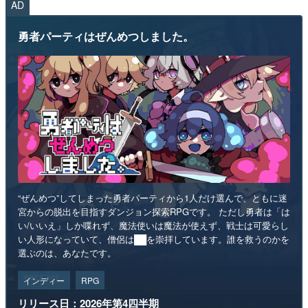
“ぜんめつ”してしまった勇者パーティから1人だけ選んで、ともに迷
宮からの脱出を目指すダンジョン探索RPGです。 ただし勇者は「は
い/いいえ」しか喋れず、魔法使いは魔法が使えず、戦士は可愛らし
い人形になっていて、僧侶は██を崇拝しています。誰を救うのかを
選ぶのは、あなたです。
インディー
RPG
リリース日：2026年第4四半期
Steamストアページ