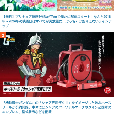
年～2024年の映画ほぼすべてが見放題に、ぶっちゃけありえないラインナ
ップ
2
『機動戦士ガンダム』の「シャア専用ザクⅡ」をイメージした散水ホース
リールが予約開始。本体にはシャアのパーソナルマークやジオン公国軍の
エンブレム、型式番号などを配置
3