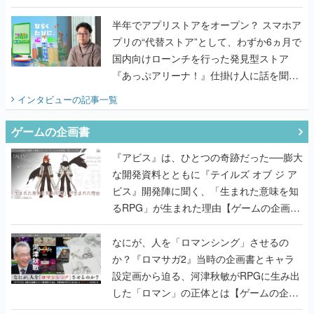
国内向けローンチを行った発見型ストア
『あっぷアリーナ！』仕掛け人に話を聞い
てみた
インタビュー
の記事一覧
ゲームの企画書
『アビス』は、ひとつの奇跡だった──膨大
な開発資料とともに『テイルズ オブ ジ ア
ビス』開発陣に聞く、「生まれた意味を知
るRPG」が生まれた理由【ゲームの企画
書】
なにが、人を「ロマンシング」させるの
か？『ロマサガ2』当時の企画書とキャラ
設定画から迫る、河津秋敏がRPGに生み出
した「ロマン」の正体とは【ゲームの企画
書】
『ガンパレ』の企画書、ついに公開━初代
PSの伝説的タイトルは、なぜ生まれたの
か？そして『LOOP8』へ受け継がれたもの