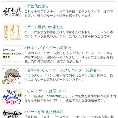
ゲーム世代の作家たち
ゲームに多大な影響を受けた作家さんに取材し、ゲームが日本
のコンテンツ産業やカルチャーに与えた影響を探る企画です。
日本モバイルゲーム産業史
日本のモバイルゲーム史における主要なトピック・タイトルを
網羅するほか、開発者へのインタビューや識者による解説を掲
載。約20年の歴史が一望できる決定版！
若ゲのいたり〜ゲームクリエイターの青春〜
『うつヌケ』『ペンと箸』等で知られるマンガ家・田中圭一先
生によるゲーム業界レポートマンガです。
なんでゲームは面白い？
ゲーム開発者・hamatsu氏がゲームの魅力を画面や操作の具体的
な形から解き明かしていく、硬派で骨太な評論連載です。
ゲームが変えた日本語
「経験値」「裏技」「ラスボス」… ゲームにまつわる言葉の起
源や用法の変遷を、コンピューター文化史研究家・タイニーP氏
が徹底調査。
カテゴリ