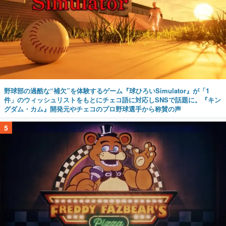
野球部の過酷な“補欠”を体験するゲーム『球ひろいSimulator』が「1
件」のウィッシュリストをもとにチェコ語に対応しSNSで話題に。『キン
グダム・カム』開発元やチェコのプロ野球選手から称賛の声
5
『FNaF』「フレディ・ファズベアーズ・ピザ」の実店舗がアメリカの商