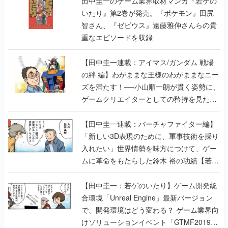
【田中圭一連載：アイマス/ガンダム 戦場
の絆 編】わがままな王様のわがままなニー
ズを満たす！──小山順一朗が貫く姿勢に、
ゲームクリエイターとしての矜持を見た
【若ゲのいたり最終回】
【田中圭一連載：バーチャファイター編】
「新しい3D表現のために、軍事技術を採り
入れたい」世界情勢を味方につけて、ゲー
ムに革命をもたらした鈴木 裕の功績【若ゲ
のいたり】
【田中圭一：若ゲのいたり】ゲーム開発統
合環境「Unreal Engine」最新バージョン
で、開発環境はどう変わる？ ゲーム業界向
けソリューションイベント「GTMF2019」
に行って、より理解を深めよう【PR】
【田中圭一連載：サイバーコネクトツー
編】すべての責任はオレが取る。だから、