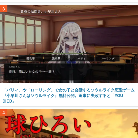
「パリィ」や「ローリング」で女の子と会話するソウルライク恋愛ゲーム
『小早川さんはソウルライク』無料公開。返事に失敗すると「YOU
DIED」
4