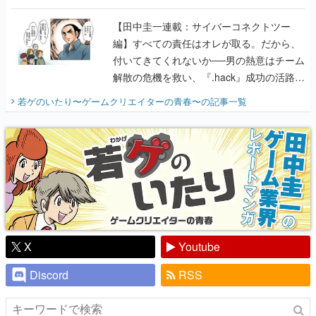
付いてきてくれないか──男の熱意はチーム
解散の危機を救い、『.hack』成功の活路を
開く。業界の快男児・松山 洋に流れる血は
若ゲのいたり〜ゲームクリエイターの青春〜
の記事一覧
『少年ジャンプ』色だった【若ゲのいた
り】
X
Youtube
Discord
RSS
ピックアップ
電ファミのいま読まれている記事ランキング