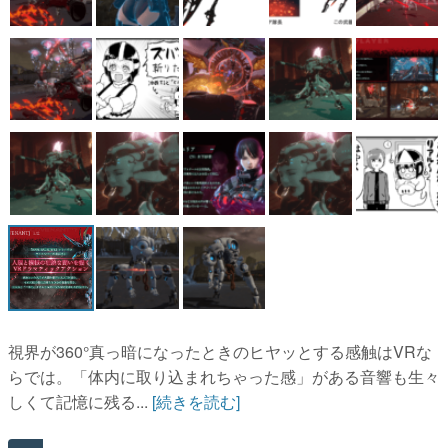
視界が360°真っ暗になったときのヒヤッとする感触はVRな
らでは。「体内に取り込まれちゃった感」がある音響も生々
しくて記憶に残る...
[続きを読む]
AD
勇者パーティはぜんめつしました。