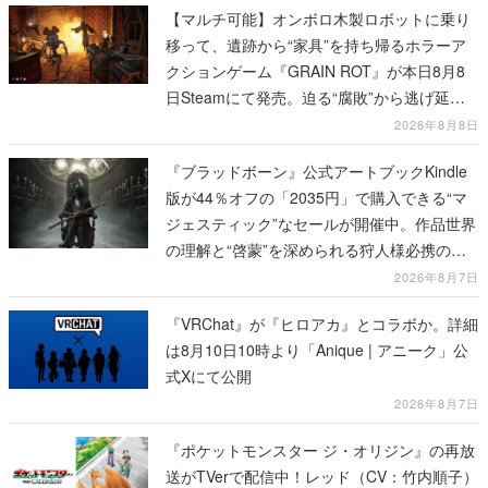
【マルチ可能】オンボロ木製ロボットに乗り
移って、遺跡から“家具”を持ち帰るホラーア
クションゲーム『GRAIN ROT』が本日8月8
日Steamにて発売。迫る“腐敗”から逃げ延
び、持ち帰った家具で基地を再建
2026年8月8日
『ブラッドボーン』公式アートブックKindle
版が44％オフの「2035円」で購入できる“マ
ジェスティック”なセールが開催中。作品世界
の理解と“啓蒙”を深められる狩人様必携の一
冊
2026年8月7日
『VRChat』が『ヒロアカ』とコラボか。詳細
は8月10日10時より「Anique | アニーク」公
式Xにて公開
2026年8月7日
『ポケットモンスター ジ・オリジン』の再放
送がTVerで配信中！レッド（CV：竹内順子）