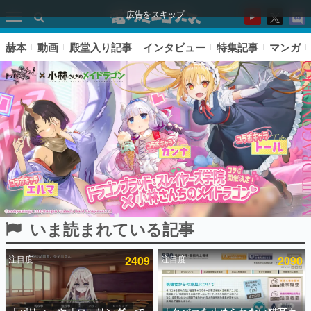
広告をスキップ
赫本
動画
殿堂入り記事
インタビュー
特集記事
マンガ
いま読まれている記事
ピックアップ
注目度
2409
注目度
2090
電ファミのいま読まれている記事ランキング
アプリセール情報