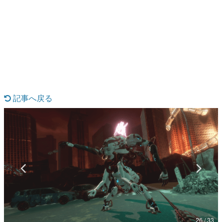
日本のコンテンツ産業やカルチャーに与えた影響を探る企
画です。
日本モバイルゲーム産業史
日本のモバイルゲーム史における主要なトピック・タイト
ルを網羅するほか、開発者へのインタビューや識者による
解説を掲載。約20年の歴史が一望できる決定版！
若ゲのいたり〜ゲームクリエイターの青春〜
『うつヌケ』『ペンと箸』等で知られるマンガ家・田中圭
一先生によるゲーム業界レポートマンガです。
記事へ戻る
なんでゲームは面白い？
ゲーム開発者・hamatsu氏がゲームの魅力を画面や操作の
具体的な形から解き明かしていく、硬派で骨太な評論連載
です。
ゲームが変えた日本語
「経験値」「裏技」「ラスボス」… ゲームにまつわる言葉
の起源や用法の変遷を、コンピューター文化史研究家・タ
イニーP氏が徹底調査。
カテゴリ
26 / 33
特集記事