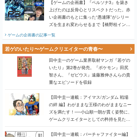
【ゲームの企画書】『ペルソナ3』を築き
上げたのは反骨心とリスペクトだった。赤
い企画書のもとに集った“愚連隊”がシリー
ズを生まれ変わらせるまで【橋野桂インタ
ビュー】
ゲームの企画書
の記事一覧
若ゲのいたり〜ゲームクリエイターの青春〜
田中圭一のゲーム業界取材マンガ『若ゲの
いたり』第2巻が発売。『ポケモン』田尻
智さん、『ゼビウス』遠藤雅伸さんらの貴
重なエピソードを収録
【田中圭一連載：アイマス/ガンダム 戦場
の絆 編】わがままな王様のわがままなニー
ズを満たす！──小山順一朗が貫く姿勢に、
ゲームクリエイターとしての矜持を見た
【若ゲのいたり最終回】
【田中圭一連載：バーチャファイター編】