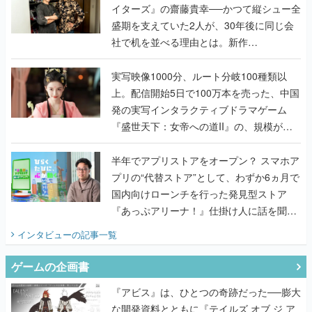
イターズ』の齋藤貴幸──かつて縦シュー全
盛期を支えていた2人が、30年後に同じ会
社で机を並べる理由とは。新作
『TATSUJIN EXTREME』で初タッグを組
んだレジェンド2人に訊く開発秘話
実写映像1000分、ルート分岐100種類以
上。配信開始5日で100万本を売った、中国
発の実写インタラクティブドラマゲーム
『盛世天下：女帝への道II』の、規模が違
うこだわりをプロデューサーに聞いた
半年でアプリストアをオープン？ スマホア
プリの“代替ストア”として、わずか6ヵ月で
国内向けローンチを行った発見型ストア
『あっぷアリーナ！』仕掛け人に話を聞い
てみた
インタビュー
の記事一覧
ゲームの企画書
『アビス』は、ひとつの奇跡だった──膨大
な開発資料とともに『テイルズ オブ ジ ア