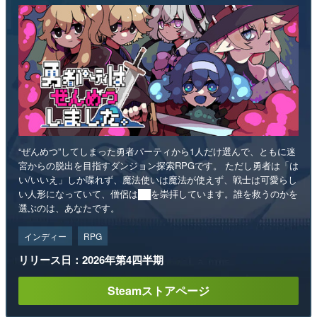
“ぜんめつ”してしまった勇者パーティから1人だけ選んで、ともに迷
宮からの脱出を目指すダンジョン探索RPGです。 ただし勇者は「は
い/いいえ」しか喋れず、魔法使いは魔法が使えず、戦士は可愛らし
い人形になっていて、僧侶は██を崇拝しています。誰を救うのかを
選ぶのは、あなたです。
インディー
RPG
リリース日：2026年第4四半期
Steamストアページ