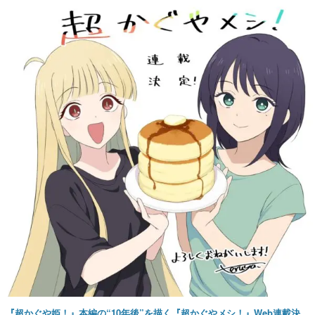
『超かぐや姫！』本編の“10年後”を描く『超かぐやメシ！』Web連載決