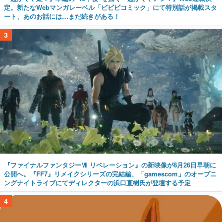
定。新たなWebマンガレーベル「ビビビコミック」にて特別話が掲載スタ
ート、あのお話には…まだ続きがある！
3
『ファイナルファンタジーⅦ リベレーション』の新映像が8月26日早朝に
公開へ。『FF7』リメイクシリーズの完結編、「gamescom」のオープニ
ングナイトライブにてディレクターの浜口直樹氏が登壇する予定
4