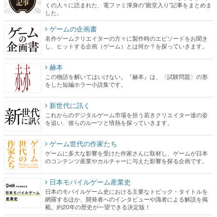
くの人々に読まれた、電ファミ渾身の“殿堂入り”記事をまとめま
した。
ゲームの企画書
名作ゲームクリエイターの方々に製作時のエピソードをお聞き
し、ヒットする企画（ゲーム）とは何か？を探っていきます。
赫本
この物語を解いてはいけない。『赫本』は、〈試験問題〉の形
をした短編ホラー小説集です。
新世代に訊く
これからのデジタルゲーム市場を担う若きクリエイター達の姿
を追い、彼らのルーツと情熱を探っていきます。
ゲーム世代の作家たち
ゲームに多大な影響を受けた作家さんに取材し、ゲームが日本
のコンテンツ産業やカルチャーに与えた影響を探る企画です。
日本モバイルゲーム産業史
日本のモバイルゲーム史における主要なトピック・タイトルを
網羅するほか、開発者へのインタビューや識者による解説を掲
載。約20年の歴史が一望できる決定版！