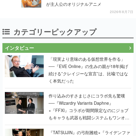
が主人公のオリジナルアニメ
2026年8月7日
カテゴリーピックアップ
インタビュー
「現実より意味のある仮想世界を作る」
──『EVE Online』の生みの親が18年掲げ
続ける”クレイジーな宣言”は、比喩ではな
く本気だった
作り込みのすさまじさにコラボ先も驚嘆
──『Wizardry Variants Daphne』
×『FFXI』コラボが期間限定なのにジョブ
もキャラも武器も戦闘システムもワンオフ
で作り込まれた理由を両ディレクターに聞
く
『TATSUJIN』の弓削雅稔×『ライデンファ