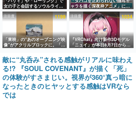
「パリィ」や「ローリング」で
「タバコを止められない猫耳キ
女の子と会話するソウルライク
ャラを描く深夜枠アニメ」に視
インタビュー
恋愛ゲーム『小早川さんはソウ
聴者の一部から批判意見。違法
注目度
1199
注目度
1034
ルライク』無料公開。返事に失
薬物の使用と思しき描写も含め
連載・特集一覧
敗すると「YOU DIED」
て、BPOが議論を交わす
殿堂入り記事
「東映」の“あのオープニング映
『VRChat』向け新作3Dモデル
SNS拡散数が数千以上！ ページビュー数万以上！ などな
ど。多くの人々に読まれた、電ファミ渾身の“殿堂入り”記
像”がアクリルブロックに。「東
「ニュイ」が本日8月7日から
事をまとめました。
映ヒストリカル グッズコレクシ
BOOTHにて発売。瞳に光る星
ョン」が8月下旬より発売
や感情豊かな表情が、小悪魔か
敵に“丸呑み”される感触がリアルに味わえ
ゲームの企画書
わいい
名作ゲームクリエイターの方々に製作時のエピソードをお
る!? 『SOUL COVENANT』が描く「死」
聞きし、ヒットする企画（ゲーム）とは何か？を探ってい
きます。
の体験がすさまじい。視界が360°真っ暗に
赫本
なったときのヒヤッとする感触はVRなら
この物語を解いてはいけない。『赫本』は、〈試験問題〉
では
の形をした短編ホラー小説集です。
新世代に訊く
これからのデジタルゲーム市場を担う若きクリエイター達
の姿を追い、彼らのルーツと情熱を探っていきます。
ゲーム世代の作家たち
ゲームに多大な影響を受けた作家さんに取材し、ゲームが