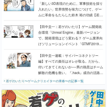
「新しい3D表現のために、軍事技術を採り
入れたい」世界情勢を味方につけて、ゲー
ムに革命をもたらした鈴木 裕の功績【若ゲ
のいたり】
【田中圭一：若ゲのいたり】ゲーム開発統
合環境「Unreal Engine」最新バージョン
で、開発環境はどう変わる？ ゲーム業界向
けソリューションイベント「GTMF2019」
に行って、より理解を深めよう【PR】
【田中圭一連載：サイバーコネクトツー
編】すべての責任はオレが取る。だから、
付いてきてくれないか──男の熱意はチーム
解散の危機を救い、『.hack』成功の活路を
開く。業界の快男児・松山 洋に流れる血は
若ゲのいたり〜ゲームクリエイターの青春〜
の記事一覧
『少年ジャンプ』色だった【若ゲのいた
り】