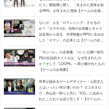
ビス』開発陣に聞く、「生まれた意味を知
るRPG」が生まれた理由【ゲームの企画
書】
なにが、人を「ロマンシング」させるの
か？『ロマサガ2』当時の企画書とキャラ
設定画から迫る、河津秋敏がRPGに生み出
した「ロマン」の正体とは【ゲームの企画
書】
『ガンパレ』の企画書、ついに公開━初代
PSの伝説的タイトルは、なぜ生まれたの
か？そして『LOOP8』へ受け継がれたもの
【ゲームの企画書】
世界が認めるゲームデザイナー・上田文人
とはいったい何が凄いのか？ ヨコオタロ
ウ・外山圭一郎らと共に『ICO』に込めら
れたこだわりを語り尽くす！【ゲームの企
画書】