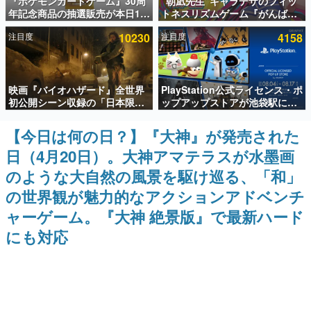
『ポケモンカードゲーム』30周
“朝凪先生”キャラデザのフィッ
年記念商品の抽選販売が本日12
トネスリズムゲーム『がんば
インタビュー
時より開始。拡張パック「30th
れ！チアリズム』Steamストア
注目度
10230
注目度
4158
CELEBRATION」のボックス
ページが公開。キャラクターの
連載・特集一覧
に、「プレミアムデッキセット
CVは陽向葵ゅかさん
エーフィ・ブラッキー」
「FUTURISTIC BOX」の計3商
殿堂入り記事
品
映画『バイオハザード』全世界
PlayStation公式ライセンス・ポ
SNS拡散数が数千以上！ ページビュー数万以上！ などな
ど。多くの人々に読まれた、電ファミ渾身の“殿堂入り”記
初公開シーン収録の「日本限
ップアップストアが池袋駅にて
事をまとめました。
定」予告映像が解禁。バイオの
期間限定で開催。夏のアパレル
日（8月10日）にあわせて、
や『ブラッドボーン』の新作ア
【今日は何の日？】『大神』が発売された
ゲームの企画書
「ラクーンシティ総合病院」へ
イテムが登場
名作ゲームクリエイターの方々に製作時のエピソードをお
日（4月20日）。大神アマテラスが水墨画
行く配達人の姿が披露
聞きし、ヒットする企画（ゲーム）とは何か？を探ってい
きます。
のような大自然の風景を駆け巡る、「和」
赫本
の世界観が魅力的なアクションアドベンチ
この物語を解いてはいけない。『赫本』は、〈試験問題〉
ャーゲーム。『大神 絶景版』で最新ハード
の形をした短編ホラー小説集です。
にも対応
新世代に訊く
これからのデジタルゲーム市場を担う若きクリエイター達
の姿を追い、彼らのルーツと情熱を探っていきます。
ゲーム世代の作家たち
ゲームに多大な影響を受けた作家さんに取材し、ゲームが