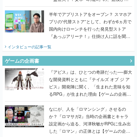
うこだわりをプロデューサーに聞いた
半年でアプリストアをオープン？ スマホア
プリの“代替ストア”として、わずか6ヵ月で
国内向けローンチを行った発見型ストア
『あっぷアリーナ！』仕掛け人に話を聞い
てみた
インタビュー
の記事一覧
ゲームの企画書
『アビス』は、ひとつの奇跡だった──膨大
な開発資料とともに『テイルズ オブ ジ ア
ビス』開発陣に聞く、「生まれた意味を知
るRPG」が生まれた理由【ゲームの企画
書】
なにが、人を「ロマンシング」させるの
か？『ロマサガ2』当時の企画書とキャラ
設定画から迫る、河津秋敏がRPGに生み出
した「ロマン」の正体とは【ゲームの企画