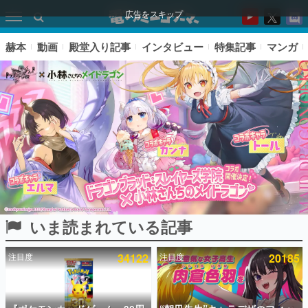
広告をスキップ
赫本
動画
殿堂入り記事
インタビュー
特集記事
マンガ
いま読まれている記事
ピックアップ
注目度
34122
注目度
20185
電ファミのいま読まれている記事ランキング
アプリセール情報