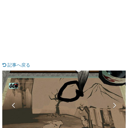
日本のコンテンツ産業やカルチャーに与えた影響を探る企
画です。
日本モバイルゲーム産業史
日本のモバイルゲーム史における主要なトピック・タイト
ルを網羅するほか、開発者へのインタビューや識者による
解説を掲載。約20年の歴史が一望できる決定版！
若ゲのいたり〜ゲームクリエイターの青春〜
『うつヌケ』『ペンと箸』等で知られるマンガ家・田中圭
一先生によるゲーム業界レポートマンガです。
記事へ戻る
なんでゲームは面白い？
ゲーム開発者・hamatsu氏がゲームの魅力を画面や操作の
具体的な形から解き明かしていく、硬派で骨太な評論連載
です。
ゲームが変えた日本語
「経験値」「裏技」「ラスボス」… ゲームにまつわる言葉
の起源や用法の変遷を、コンピューター文化史研究家・タ
イニーP氏が徹底調査。
カテゴリ
特集記事