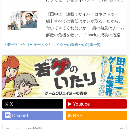
に行って、より理解を深めよう【PR】
【田中圭一連載：サイバーコネクトツー
編】すべての責任はオレが取る。だから、
付いてきてくれないか──男の熱意はチーム
解散の危機を救い、『.hack』成功の活路を
開く。業界の快男児・松山 洋に流れる血は
若ゲのいたり〜ゲームクリエイターの青春〜
の記事一覧
『少年ジャンプ』色だった【若ゲのいた
り】
X
Youtube
Discord
RSS