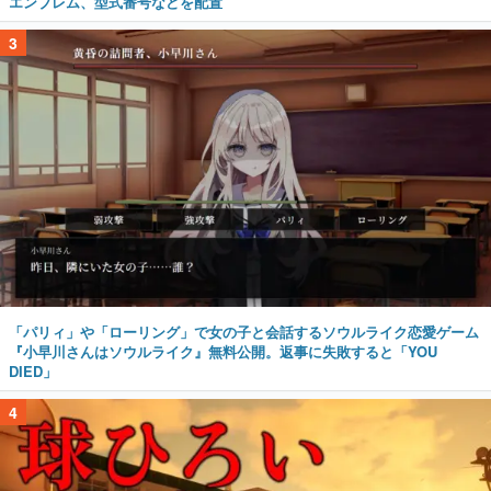
エンブレム、型式番号などを配置
3
「パリィ」や「ローリング」で女の子と会話するソウルライク恋愛ゲーム
『小早川さんはソウルライク』無料公開。返事に失敗すると「YOU
DIED」
4