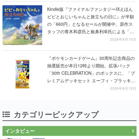
Kindle版『ファイナルファンタジーIXえほん
ビビとおじいちゃんと旅立ちの日に』が半額
の「660円」となるセールが開催中。原作ス
タッフの青木和彦氏と板鼻利幸氏による「ビ
ビ」の前日譚
2026年8月10日
『ポケモンカードゲーム』30周年記念商品の
抽選販売が本日12時より開始。拡張パック
「30th CELEBRATION」のボックスに、「プ
レミアムデッキセット エーフィ・ブラッキ
ー」「FUTURISTIC BOX」の計3商品
2026年8月10日
カテゴリーピックアップ
インタビュー