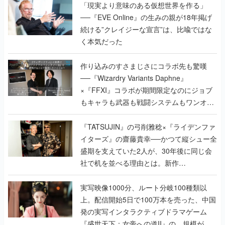
「現実より意味のある仮想世界を作る」
──『EVE Online』の生みの親が18年掲げ
続ける”クレイジーな宣言”は、比喩ではな
く本気だった
作り込みのすさまじさにコラボ先も驚嘆
──『Wizardry Variants Daphne』
×『FFXI』コラボが期間限定なのにジョブ
もキャラも武器も戦闘システムもワンオフ
で作り込まれた理由を両ディレクターに聞
く
『TATSUJIN』の弓削雅稔×『ライデンファ
イターズ』の齋藤貴幸──かつて縦シュー全
盛期を支えていた2人が、30年後に同じ会
社で机を並べる理由とは。新作
『TATSUJIN EXTREME』で初タッグを組
んだレジェンド2人に訊く開発秘話
実写映像1000分、ルート分岐100種類以
上。配信開始5日で100万本を売った、中国
発の実写インタラクティブドラマゲーム
『盛世天下：女帝への道II』の、規模が違