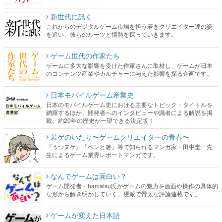
新世代に訊く
これからのデジタルゲーム市場を担う若きクリエイター達の姿
を追い、彼らのルーツと情熱を探っていきます。
ゲーム世代の作家たち
ゲームに多大な影響を受けた作家さんに取材し、ゲームが日本
のコンテンツ産業やカルチャーに与えた影響を探る企画です。
日本モバイルゲーム産業史
日本のモバイルゲーム史における主要なトピック・タイトルを
網羅するほか、開発者へのインタビューや識者による解説を掲
載。約20年の歴史が一望できる決定版！
若ゲのいたり〜ゲームクリエイターの青春〜
『うつヌケ』『ペンと箸』等で知られるマンガ家・田中圭一先
生によるゲーム業界レポートマンガです。
なんでゲームは面白い？
ゲーム開発者・hamatsu氏がゲームの魅力を画面や操作の具体的
な形から解き明かしていく、硬派で骨太な評論連載です。
ゲームが変えた日本語