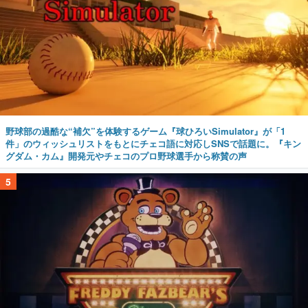
野球部の過酷な“補欠”を体験するゲーム『球ひろいSimulator』が「1
件」のウィッシュリストをもとにチェコ語に対応しSNSで話題に。『キン
グダム・カム』開発元やチェコのプロ野球選手から称賛の声
5