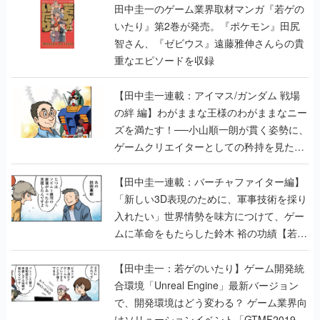
田中圭一のゲーム業界取材マンガ『若ゲの
いたり』第2巻が発売。『ポケモン』田尻
智さん、『ゼビウス』遠藤雅伸さんらの貴
重なエピソードを収録
【田中圭一連載：アイマス/ガンダム 戦場
の絆 編】わがままな王様のわがままなニー
ズを満たす！──小山順一朗が貫く姿勢に、
ゲームクリエイターとしての矜持を見た
【若ゲのいたり最終回】
【田中圭一連載：バーチャファイター編】
「新しい3D表現のために、軍事技術を採り
入れたい」世界情勢を味方につけて、ゲー
ムに革命をもたらした鈴木 裕の功績【若ゲ
のいたり】
【田中圭一：若ゲのいたり】ゲーム開発統
合環境「Unreal Engine」最新バージョン
で、開発環境はどう変わる？ ゲーム業界向
けソリューションイベント「GTMF2019」