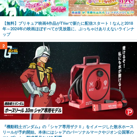
【無料】プリキュア映画4作品がTVerで新たに配信スタート！なんと2018
年～2024年の映画ほぼすべてが見放題に、ぶっちゃけありえないラインナ
ップ
2
『機動戦士ガンダム』の「シャア専用ザクⅡ」をイメージした散水ホース
リールが予約開始。本体にはシャアのパーソナルマークやジオン公国軍の