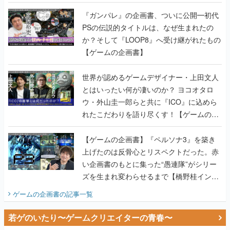
書】
『ガンパレ』の企画書、ついに公開━初代
PSの伝説的タイトルは、なぜ生まれたの
か？そして『LOOP8』へ受け継がれたもの
【ゲームの企画書】
世界が認めるゲームデザイナー・上田文人
とはいったい何が凄いのか？ ヨコオタロ
ウ・外山圭一郎らと共に『ICO』に込めら
れたこだわりを語り尽くす！【ゲームの企
画書】
【ゲームの企画書】『ペルソナ3』を築き
上げたのは反骨心とリスペクトだった。赤
い企画書のもとに集った“愚連隊”がシリー
ズを生まれ変わらせるまで【橋野桂インタ
ビュー】
ゲームの企画書
の記事一覧
若ゲのいたり〜ゲームクリエイターの青春〜