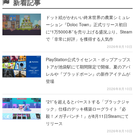
新着記事
ドット絵がかわいい終末世界の農業シミュレ
ーション『Doloc Town』正式リリース初日
に“1万5000本”を売り上げる盛況ぶり。Steam
で「非常に好評」を獲得する人気作
2026年8月10日
PlayStation公式ライセンス・ポップアップス
トアが池袋駅にて期間限定で開催。夏のアパ
レルや『ブラッドボーン』の新作アイテムが
登場
2026年8月10日
“21”を超えるとバーストする「ブラックジャ
ック」仕様のデッキ構築ローグライト『必
殺！メガ子パンチ！』が8月11日Steamにて
リリース
2026年8月10日