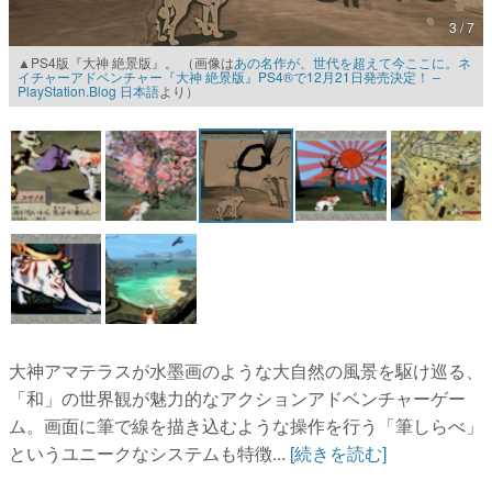
3 / 7
マンガ
▲PS4版『大神 絶景版』。 （画像は
あの名作が、世代を超えて今ここに。ネ
イチャーアドベンチャー『大神 絶景版』PS4®で12月21日発売決定！ –
女性向け
PlayStation.Blog 日本語
より）
アプリレビュー
その他
電ファミニコゲーマーとは？
運営：株式会社マレ
大神アマテラスが水墨画のような大自然の風景を駆け巡る、
「和」の世界観が魅力的なアクションアドベンチャーゲー
ム。画面に筆で線を描き込むような操作を行う「筆しらべ」
というユニークなシステムも特徴...
[続きを読む]