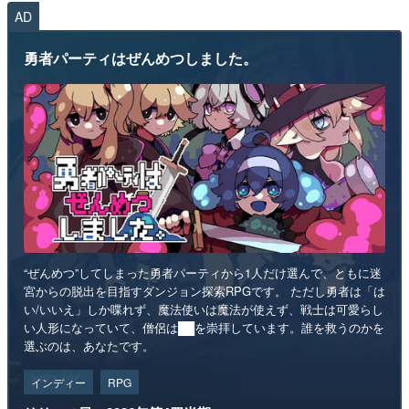
AD
勇者パーティはぜんめつしました。
“ぜんめつ”してしまった勇者パーティから1人だけ選んで、ともに迷
宮からの脱出を目指すダンジョン探索RPGです。 ただし勇者は「は
い/いいえ」しか喋れず、魔法使いは魔法が使えず、戦士は可愛らし
い人形になっていて、僧侶は██を崇拝しています。誰を救うのかを
選ぶのは、あなたです。
インディー
RPG