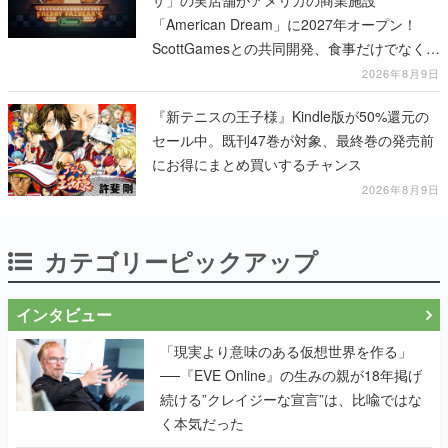
ザ」の実店舗がアメリカの商業施設
「American Dream」に2027年オープン！
ScottGamesとの共同開発、食事だけでなくス
テージショーや没入型のホラー体験も楽しめ
2026年8月9日
る
『新テニスの王子様』Kindle版が50%還元の
セール中。既刊47巻が対象、最終巻の発売前
にお得にまとめ買いするチャンス
2026年8月9日
カテゴリーピックアップ
インタビュー
「現実より意味のある仮想世界を作る」
──『EVE Online』の生みの親が18年掲げ
続ける”クレイジーな宣言”は、比喩ではな
く本気だった