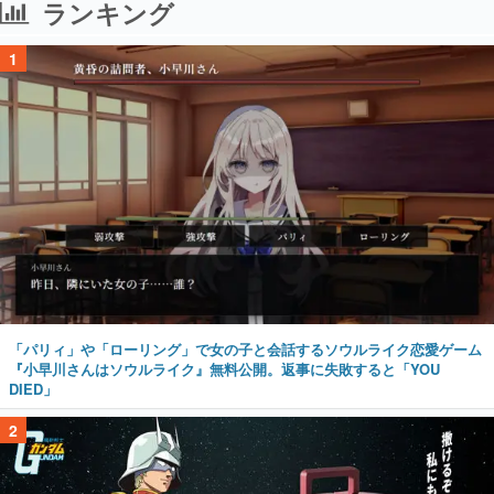
ランキング
1
「パリィ」や「ローリング」で女の子と会話するソウルライク恋愛ゲーム
『小早川さんはソウルライク』無料公開。返事に失敗すると「YOU
DIED」
2