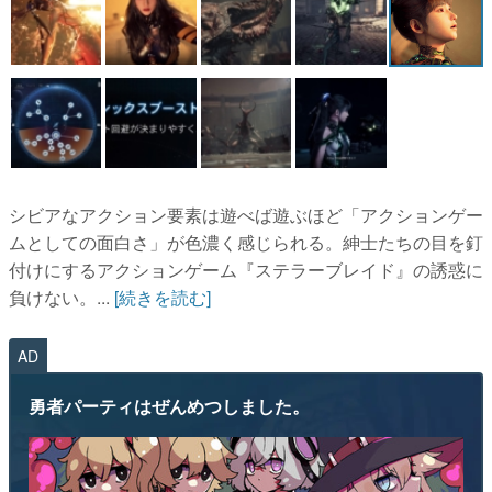
マンガ
女性向け
アプリレビュー
その他
シビアなアクション要素は遊べば遊ぶほど「アクションゲー
電ファミニコゲーマーとは？
ムとしての面白さ」が色濃く感じられる。紳士たちの目を釘
運営：株式会社マレ
付けにするアクションゲーム『ステラーブレイド』の誘惑に
負けない。...
[続きを読む]
AD
勇者パーティはぜんめつしました。