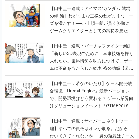
【田中圭一連載：アイマス/ガンダム 戦場
の絆 編】わがままな王様のわがままなニー
ズを満たす！──小山順一朗が貫く姿勢に、
ゲームクリエイターとしての矜持を見た
【若ゲのいたり最終回】
【田中圭一連載：バーチャファイター編】
「新しい3D表現のために、軍事技術を採り
入れたい」世界情勢を味方につけて、ゲー
ムに革命をもたらした鈴木 裕の功績【若ゲ
のいたり】
【田中圭一：若ゲのいたり】ゲーム開発統
合環境「Unreal Engine」最新バージョン
で、開発環境はどう変わる？ ゲーム業界向
けソリューションイベント「GTMF2019」
に行って、より理解を深めよう【PR】
【田中圭一連載：サイバーコネクトツー
編】すべての責任はオレが取る。だから、
付いてきてくれないか──男の熱意はチーム