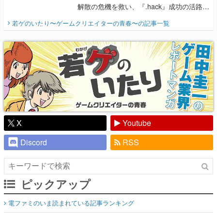
解散の危機を救い、『.hack』成功の活路を
開く。業界の快男児・松山 洋に流れる血は
若ゲのいたり〜ゲームクリエイターの青春〜
の記事一覧
『少年ジャンプ』色だった【若ゲのいた
り】
X
Youtube
Discord
RSS
ピックアップ
電ファミのいま読まれている記事ランキング