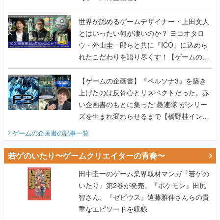
世界が認めるゲームデザイナー・上田文人
とはいったい何が凄いのか？ ヨコオタロ
ウ・外山圭一郎らと共に『ICO』に込めら
れたこだわりを語り尽くす！【ゲームの企
画書】
【ゲームの企画書】『ペルソナ3』を築き
上げたのは反骨心とリスペクトだった。赤
い企画書のもとに集った“愚連隊”がシリー
ズを生まれ変わらせるまで【橋野桂インタ
ビュー】
ゲームの企画書
の記事一覧
若ゲのいたり〜ゲームクリエイターの青春〜
田中圭一のゲーム業界取材マンガ『若ゲの
いたり』第2巻が発売。『ポケモン』田尻
智さん、『ゼビウス』遠藤雅伸さんらの貴
重なエピソードを収録