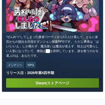
“ぜんめつ”してしまった勇者パーティから1人だけ選んで、ともに迷
宮からの脱出を目指すダンジョン探索RPGです。 ただし勇者は「は
い/いいえ」しか喋れず、魔法使いは魔法が使えず、戦士は可愛らし
い人形になっていて、僧侶は██を崇拝しています。誰を救うのかを
選ぶのは、あなたです。
インディー
RPG
リリース日：2026年第4四半期
Steamストアページ