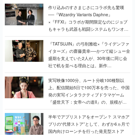
作り込みのすさまじさにコラボ先も驚嘆
──『Wizardry Variants Daphne』
×『FFXI』コラボが期間限定なのにジョブ
もキャラも武器も戦闘システムもワンオフ
で作り込まれた理由を両ディレクターに聞
く
『TATSUJIN』の弓削雅稔×『ライデンファ
イターズ』の齋藤貴幸──かつて縦シュー全
盛期を支えていた2人が、30年後に同じ会
社で机を並べる理由とは。新作
『TATSUJIN EXTREME』で初タッグを組
んだレジェンド2人に訊く開発秘話
実写映像1000分、ルート分岐100種類以
上。配信開始5日で100万本を売った、中国
発の実写インタラクティブドラマゲーム
『盛世天下：女帝への道II』の、規模が違
うこだわりをプロデューサーに聞いた
半年でアプリストアをオープン？ スマホア
プリの“代替ストア”として、わずか6ヵ月で
国内向けローンチを行った発見型ストア