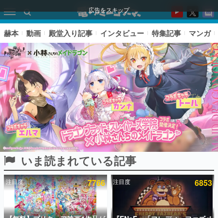
広告をスキップ
赫本
動画
殿堂入り記事
インタビュー
特集記事
マンガ
いま読まれている記事
ピックアップ
注目度
7766
注目度
6853
電ファミのいま読まれている記事ランキング
アプリセール情報