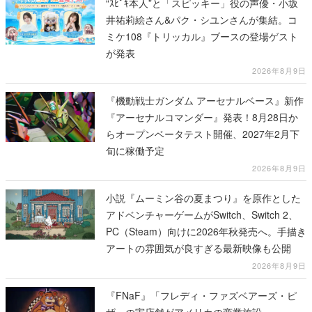
“ｽﾋﾟｷ本人”と「スピッキー」役の声優・小坂
井祐莉絵さん&パク・シユンさんが集結。コ
ミケ108『トリッカル』ブースの登場ゲスト
が発表
2026年8月9日
『機動戦士ガンダム アーセナルベース』新作
『アーセナルコマンダー』発表！8月28日か
らオープンベータテスト開催、2027年2月下
旬に稼働予定
2026年8月9日
小説『ムーミン谷の夏まつり』を原作とした
アドベンチャーゲームがSwitch、Switch 2、
PC（Steam）向けに2026年秋発売へ。手描き
アートの雰囲気が良すぎる最新映像も公開
2026年8月9日
『FNaF』「フレディ・ファズベアーズ・ピ