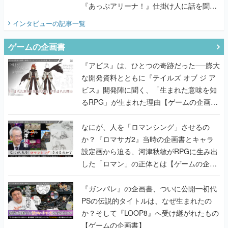
『あっぷアリーナ！』仕掛け人に話を聞い
てみた
インタビュー
の記事一覧
ゲームの企画書
『アビス』は、ひとつの奇跡だった──膨大
な開発資料とともに『テイルズ オブ ジ ア
ビス』開発陣に聞く、「生まれた意味を知
るRPG」が生まれた理由【ゲームの企画
書】
なにが、人を「ロマンシング」させるの
か？『ロマサガ2』当時の企画書とキャラ
設定画から迫る、河津秋敏がRPGに生み出
した「ロマン」の正体とは【ゲームの企画
書】
『ガンパレ』の企画書、ついに公開━初代
PSの伝説的タイトルは、なぜ生まれたの
か？そして『LOOP8』へ受け継がれたもの
【ゲームの企画書】