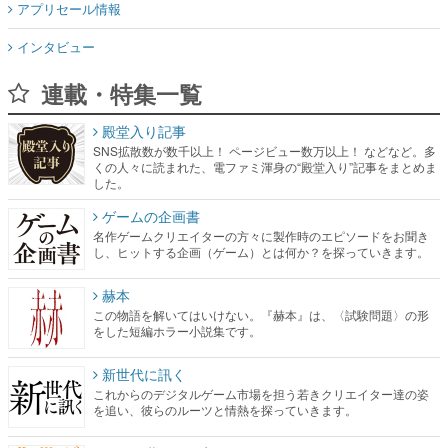
アプリセール情報
インタビュー
連載・特集一覧
殿堂入り記事
SNS拡散数が数千以上！ ページビュー数万以上！ などなど。多
くの人々に読まれた、電ファミ渾身の“殿堂入り”記事をまとめま
した。
ゲームの企画書
名作ゲームクリエイターの方々に製作時のエピソードをお聞き
し、ヒットする企画（ゲーム）とは何か？を探っていきます。
赫本
この物語を解いてはいけない。『赫本』は、〈試験問題〉の形
をした短編ホラー小説集です。
新世代に訊く
これからのデジタルゲーム市場を担う若きクリエイター達の姿
を追い、彼らのルーツと情熱を探っていきます。