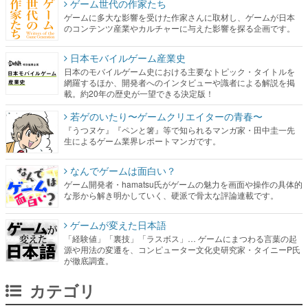
ゲーム世代の作家たち
ゲームに多大な影響を受けた作家さんに取材し、ゲームが日本
のコンテンツ産業やカルチャーに与えた影響を探る企画です。
日本モバイルゲーム産業史
日本のモバイルゲーム史における主要なトピック・タイトルを
網羅するほか、開発者へのインタビューや識者による解説を掲
載。約20年の歴史が一望できる決定版！
若ゲのいたり〜ゲームクリエイターの青春〜
『うつヌケ』『ペンと箸』等で知られるマンガ家・田中圭一先
生によるゲーム業界レポートマンガです。
なんでゲームは面白い？
ゲーム開発者・hamatsu氏がゲームの魅力を画面や操作の具体的
な形から解き明かしていく、硬派で骨太な評論連載です。
ゲームが変えた日本語
「経験値」「裏技」「ラスボス」… ゲームにまつわる言葉の起
源や用法の変遷を、コンピューター文化史研究家・タイニーP氏
が徹底調査。
カテゴリ