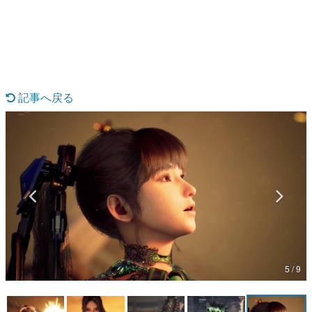
日本のコンテンツ産業やカルチャーに与えた影響を探る企
画です。
日本モバイルゲーム産業史
日本のモバイルゲーム史における主要なトピック・タイト
ルを網羅するほか、開発者へのインタビューや識者による
解説を掲載。約20年の歴史が一望できる決定版！
記事へ戻る
若ゲのいたり〜ゲームクリエイターの青春〜
『うつヌケ』『ペンと箸』等で知られるマンガ家・田中圭
一先生によるゲーム業界レポートマンガです。
なんでゲームは面白い？
ゲーム開発者・hamatsu氏がゲームの魅力を画面や操作の
具体的な形から解き明かしていく、硬派で骨太な評論連載
です。
ゲームが変えた日本語
「経験値」「裏技」「ラスボス」… ゲームにまつわる言葉
の起源や用法の変遷を、コンピューター文化史研究家・タ
イニーP氏が徹底調査。
5 / 9
カテゴリ
特集記事