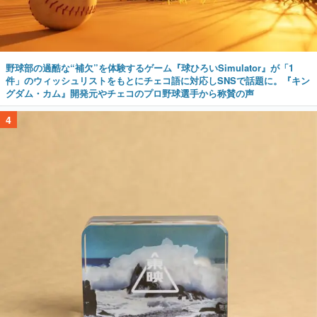
野球部の過酷な“補欠”を体験するゲーム『球ひろいSimulator』が「1
件」のウィッシュリストをもとにチェコ語に対応しSNSで話題に。『キン
グダム・カム』開発元やチェコのプロ野球選手から称賛の声
4