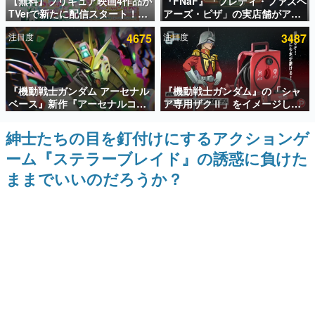
【無料】プリキュア映画4作品が
『FNaF』「フレディ・ファズベ
TVerで新たに配信スタート！な
アーズ・ピザ」の実店舗がアメ
インタビュー
んと2018年～2024年の映画ほぼ
リカの商業施設「American
注目度
4675
注目度
3487
すべてが見放題に、ぶっちゃけ
Dream」に2027年オープン！
連載・特集一覧
ありえないラインナップ
ScottGamesとの共同開発、食
事だけでなくステージショーや
没入型のホラー体験も楽しめる
殿堂入り記事
『機動戦士ガンダム アーセナル
『機動戦士ガンダム』の「シャ
SNS拡散数が数千以上！ ページビュー数万以上！ などな
ど。多くの人々に読まれた、電ファミ渾身の“殿堂入り”記
ベース』新作『アーセナルコマ
ア専用ザクⅡ」をイメージした
事をまとめました。
ンダー』発表！8月28日からオ
散水ホースリールが予約開始。
ープンベータテスト開催、2027
本体にはシャアのパーソナルマ
紳士たちの目を釘付けにするアクションゲ
ゲームの企画書
年2月下旬に稼働予定
ークやジオン公国軍のエンブレ
名作ゲームクリエイターの方々に製作時のエピソードをお
ーム『ステラーブレイド』の誘惑に負けた
ム、型式番号などを配置
聞きし、ヒットする企画（ゲーム）とは何か？を探ってい
きます。
ままでいいのだろうか？
赫本
この物語を解いてはいけない。『赫本』は、〈試験問題〉
の形をした短編ホラー小説集です。
新世代に訊く
これからのデジタルゲーム市場を担う若きクリエイター達
の姿を追い、彼らのルーツと情熱を探っていきます。
ゲーム世代の作家たち
ゲームに多大な影響を受けた作家さんに取材し、ゲームが