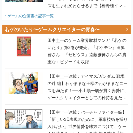
ズを生まれ変わらせるまで【橋野桂インタ
ビュー】
ゲームの企画書
の記事一覧
若ゲのいたり〜ゲームクリエイターの青春〜
田中圭一のゲーム業界取材マンガ『若ゲの
いたり』第2巻が発売。『ポケモン』田尻
智さん、『ゼビウス』遠藤雅伸さんらの貴
重なエピソードを収録
【田中圭一連載：アイマス/ガンダム 戦場
の絆 編】わがままな王様のわがままなニー
ズを満たす！──小山順一朗が貫く姿勢に、
ゲームクリエイターとしての矜持を見た
【若ゲのいたり最終回】
【田中圭一連載：バーチャファイター編】
「新しい3D表現のために、軍事技術を採り
入れたい」世界情勢を味方につけて、ゲー