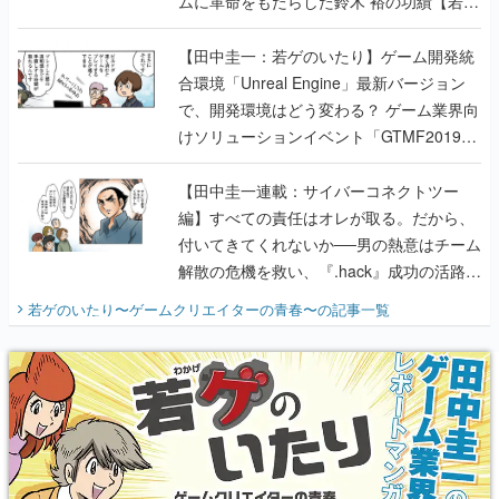
ムに革命をもたらした鈴木 裕の功績【若ゲ
のいたり】
【田中圭一：若ゲのいたり】ゲーム開発統
合環境「Unreal Engine」最新バージョン
で、開発環境はどう変わる？ ゲーム業界向
けソリューションイベント「GTMF2019」
に行って、より理解を深めよう【PR】
【田中圭一連載：サイバーコネクトツー
編】すべての責任はオレが取る。だから、
付いてきてくれないか──男の熱意はチーム
解散の危機を救い、『.hack』成功の活路を
開く。業界の快男児・松山 洋に流れる血は
若ゲのいたり〜ゲームクリエイターの青春〜
の記事一覧
『少年ジャンプ』色だった【若ゲのいた
り】