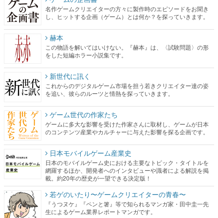
名作ゲームクリエイターの方々に製作時のエピソードをお聞き
し、ヒットする企画（ゲーム）とは何か？を探っていきます。
赫本
この物語を解いてはいけない。『赫本』は、〈試験問題〉の形
をした短編ホラー小説集です。
新世代に訊く
これからのデジタルゲーム市場を担う若きクリエイター達の姿
を追い、彼らのルーツと情熱を探っていきます。
ゲーム世代の作家たち
ゲームに多大な影響を受けた作家さんに取材し、ゲームが日本
のコンテンツ産業やカルチャーに与えた影響を探る企画です。
日本モバイルゲーム産業史
日本のモバイルゲーム史における主要なトピック・タイトルを
網羅するほか、開発者へのインタビューや識者による解説を掲
載。約20年の歴史が一望できる決定版！
若ゲのいたり〜ゲームクリエイターの青春〜
『うつヌケ』『ペンと箸』等で知られるマンガ家・田中圭一先
生によるゲーム業界レポートマンガです。