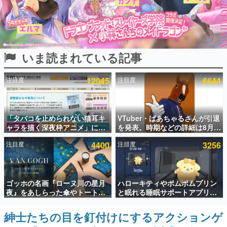
インタビュー
連載・特集一覧
いま読まれている記事
殿堂入り記事
SNS拡散数が数千以上！ ページビュー数万以上！ などな
ど。多くの人々に読まれた、電ファミ渾身の“殿堂入り”記
注目度
12045
注目度
6644
事をまとめました。
ゲームの企画書
名作ゲームクリエイターの方々に製作時のエピソードをお
聞きし、ヒットする企画（ゲーム）とは何か？を探ってい
「タバコを止められない猫耳キ
VTuber・ばあちゃるさんが引退
きます。
ャラを描く深夜枠アニメ」に視
を発表。時期などの詳細は8月9
聴者の一部から批判意見。違法
日15時からの配信で説明
赫本
注目度
4400
注目度
3256
薬物の使用と思しき描写も含め
この物語を解いてはいけない。『赫本』は、〈試験問題〉
て、BPOが議論を交わす
の形をした短編ホラー小説集です。
新世代に訊く
ゴッホの名画『ローヌ川の星月
ハローキティやポムポムプリン
これからのデジタルゲーム市場を担う若きクリエイター達
夜』をあしらった傘やトートバ
と眠れる睡眠サポートアプリ
の姿を追い、彼らのルーツと情熱を探っていきます。
ッグなどが登場。8月7日21時よ
『ゆめたび』が配信中。キャラ
り2日間限定で予約販売
ごとのASMRや目覚ましアラー
紳士たちの目を釘付けにするアクションゲ
ゲーム世代の作家たち
ムも搭載
ゲームに多大な影響を受けた作家さんに取材し、ゲームが