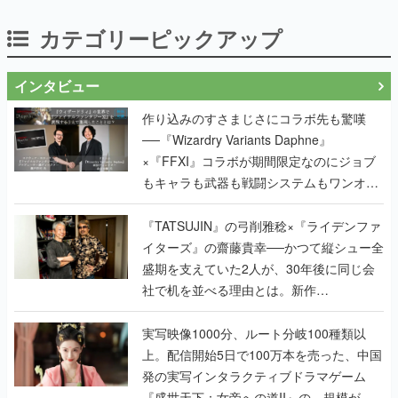
カテゴリーピックアップ
インタビュー
作り込みのすさまじさにコラボ先も驚嘆
──『Wizardry Variants Daphne』
×『FFXI』コラボが期間限定なのにジョブ
もキャラも武器も戦闘システムもワンオフ
で作り込まれた理由を両ディレクターに聞
く
『TATSUJIN』の弓削雅稔×『ライデンファ
イターズ』の齋藤貴幸──かつて縦シュー全
盛期を支えていた2人が、30年後に同じ会
社で机を並べる理由とは。新作
『TATSUJIN EXTREME』で初タッグを組
んだレジェンド2人に訊く開発秘話
実写映像1000分、ルート分岐100種類以
上。配信開始5日で100万本を売った、中国
発の実写インタラクティブドラマゲーム
『盛世天下：女帝への道II』の、規模が違