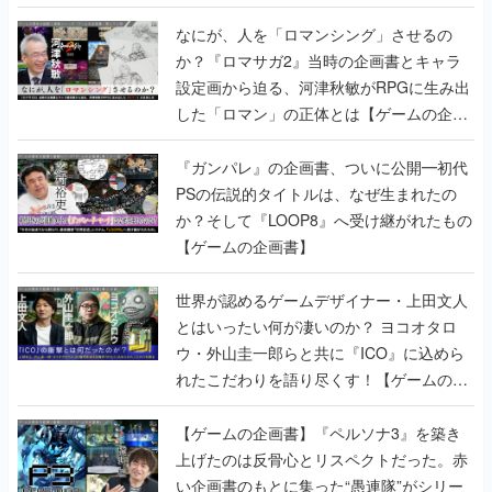
書】
なにが、人を「ロマンシング」させるの
か？『ロマサガ2』当時の企画書とキャラ
設定画から迫る、河津秋敏がRPGに生み出
した「ロマン」の正体とは【ゲームの企画
書】
『ガンパレ』の企画書、ついに公開━初代
PSの伝説的タイトルは、なぜ生まれたの
か？そして『LOOP8』へ受け継がれたもの
【ゲームの企画書】
世界が認めるゲームデザイナー・上田文人
とはいったい何が凄いのか？ ヨコオタロ
ウ・外山圭一郎らと共に『ICO』に込めら
れたこだわりを語り尽くす！【ゲームの企
画書】
【ゲームの企画書】『ペルソナ3』を築き
上げたのは反骨心とリスペクトだった。赤
い企画書のもとに集った“愚連隊”がシリー