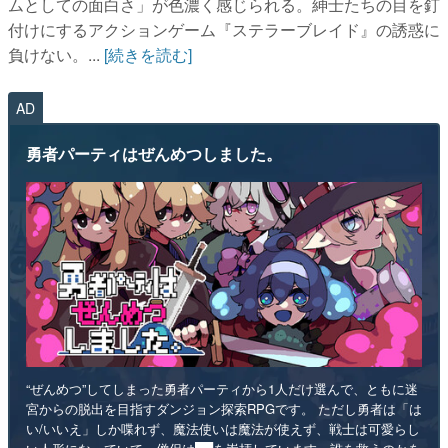
ムとしての面白さ」が色濃く感じられる。紳士たちの目を釘
付けにするアクションゲーム『ステラーブレイド』の誘惑に
負けない。...
[続きを読む]
AD
勇者パーティはぜんめつしました。
“ぜんめつ”してしまった勇者パーティから1人だけ選んで、ともに迷
宮からの脱出を目指すダンジョン探索RPGです。 ただし勇者は「は
い/いいえ」しか喋れず、魔法使いは魔法が使えず、戦士は可愛らし