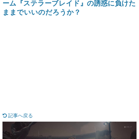
ーム『ステラーブレイド』の誘惑に負けた
日本のコンテンツ産業やカルチャーに与えた影響を探る企
ままでいいのだろうか？
画です。
日本モバイルゲーム産業史
日本のモバイルゲーム史における主要なトピック・タイト
ルを網羅するほか、開発者へのインタビューや識者による
解説を掲載。約20年の歴史が一望できる決定版！
若ゲのいたり〜ゲームクリエイターの青春〜
『うつヌケ』『ペンと箸』等で知られるマンガ家・田中圭
一先生によるゲーム業界レポートマンガです。
なんでゲームは面白い？
ゲーム開発者・hamatsu氏がゲームの魅力を画面や操作の
具体的な形から解き明かしていく、硬派で骨太な評論連載
です。
ゲームが変えた日本語
「経験値」「裏技」「ラスボス」… ゲームにまつわる言葉
の起源や用法の変遷を、コンピューター文化史研究家・タ
イニーP氏が徹底調査。
記事へ戻る
カテゴリ
特集記事