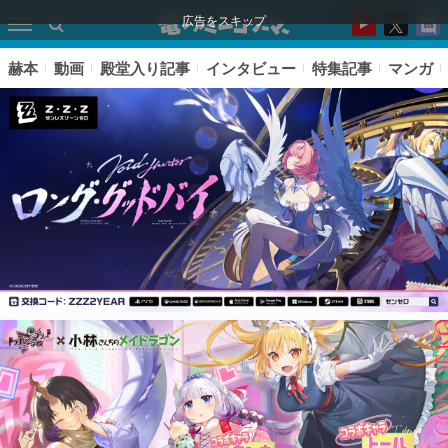
広告をスキップ
赫本
動画
殿堂入り記事
インタビュー
特集記事
マンガ
ピックアップ
電ファミのいま読まれている記事ランキング
アプリセール情報