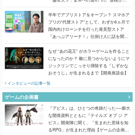
うこだわりをプロデューサーに聞いた
半年でアプリストアをオープン？ スマホア
プリの“代替ストア”として、わずか6ヵ月で
国内向けローンチを行った発見型ストア
『あっぷアリーナ！』仕掛け人に話を聞い
てみた
なぜ “あの花王” がホラーゲームを作ること
になったのか？ 敵に見つからないようにマ
ジックリンでこっそり掃除する『しずかな
おそうじ』が生まれるまで【開発座談会】
インタビュー
の記事一覧
ゲームの企画書
『アビス』は、ひとつの奇跡だった──膨大
な開発資料とともに『テイルズ オブ ジ ア
ビス』開発陣に聞く、「生まれた意味を知
るRPG」が生まれた理由【ゲームの企画