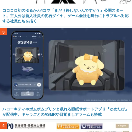
コロコロ初のゆるかわ4コマ『まだサ終しないんですか？』公開スター
ト。主人公は新入社員の侘石ダイヤ、ゲーム会社を舞台にトラブルへ対応
する社員たちを描く
3
ハローキティやポムポムプリンと眠れる睡眠サポートアプリ『ゆめたび』
が配信中。キャラごとのASMRや目覚ましアラームも搭載
4