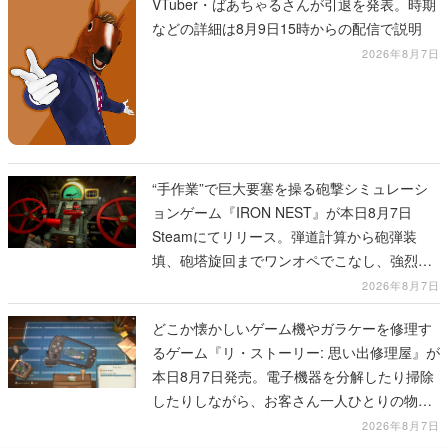
VTuber・ばあちゃるさんが引退を発表。時期
などの詳細は8月9日15時からの配信で説明
2026年8月7日
“手作業”で巨大要塞を操る砲撃シミュレーシ
ョンゲーム『IRON NEST』が本日8月7日
Steamにてリリース。弾道計算から砲弾装
填、砲塔旋回までワンオペでこなし、強烈な
一撃をブチかませるロマンある作品
2026年8月7日
どこか懐かしいゲーム機やガラケーを修理す
るゲーム『リ・ストーリー: 思い出修理屋』が
本日8月7日発売。電子機器を分解したり掃除
したりしながら、お客さん一人ひとりの物語
に耳を傾ける
2026年8月7日