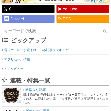
X
Youtube
Discord
RSS
ピックアップ
電ファミのいま読まれている記事ランキング
アプリセール情報
インタビュー
連載・特集一覧
殿堂入り記事
SNS拡散数が数千以上！ ページビュー数万以上！ などなど。多
くの人々に読まれた、電ファミ渾身の“殿堂入り”記事をまとめま
した。
ゲームの企画書