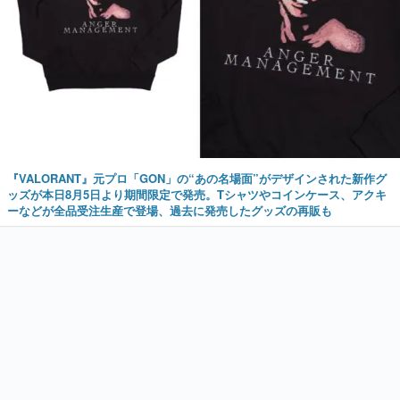
『VALORANT』元プロ「GON」の“あの名場面”がデザインされた新作グ
ッズが本日8月5日より期間限定で発売。Tシャツやコインケース、アクキ
ーなどが全品受注生産で登場、過去に発売したグッズの再販も