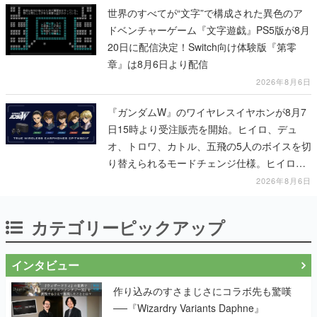
世界のすべてが“文字”で構成された異色のア
ドベンチャーゲーム『文字遊戯』PS5版が8月
20日に配信決定！Switch向け体験版『第零
章』は8月6日より配信
2026年8月6日
『ガンダムW』のワイヤレスイヤホンが8月7
日15時より受注販売を開始。ヒイロ、デュ
オ、トロワ、カトル、五飛の5人のボイスを切
り替えられるモードチェンジ仕様。ヒイロが
「お前を殺す」「死ぬほど痛いぞ」とささや
2026年8月6日
く
カテゴリーピックアップ
インタビュー
作り込みのすさまじさにコラボ先も驚嘆
──『Wizardry Variants Daphne』