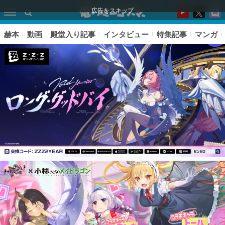
広告をスキップ
赫本
動画
殿堂入り記事
インタビュー
特集記事
マンガ
ピックアップ
電ファミのいま読まれている記事ランキング
アプリセール情報