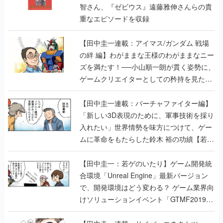
智さん、『ゼビウス』遠藤雅伸さんらの貴
重なエピソードを収録
【田中圭一連載：アイマス/ガンダム 戦場
の絆 編】わがままな王様のわがままなニー
ズを満たす！──小山順一朗が貫く姿勢に、
ゲームクリエイターとしての矜持を見た
【若ゲのいたり最終回】
【田中圭一連載：バーチャファイター編】
「新しい3D表現のために、軍事技術を採り
入れたい」世界情勢を味方につけて、ゲー
ムに革命をもたらした鈴木 裕の功績【若ゲ
のいたり】
【田中圭一：若ゲのいたり】ゲーム開発統
合環境「Unreal Engine」最新バージョン
で、開発環境はどう変わる？ ゲーム業界向
けソリューションイベント「GTMF2019」
に行って、より理解を深めよう【PR】