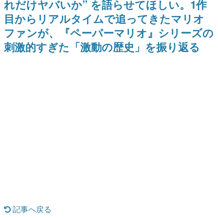
れだけヤバいか” を語らせてほしい。1作
式リリースを記念したキャンペ
を描く
日本のコンテンツ産業やカルチャーに与えた影響を探る企
ーン
目からリアルタイムで追ってきたマリオ
画です。
ファンが、『ペーパーマリオ』シリーズの
日本モバイルゲーム産業史
日本のモバイルゲーム史における主要なトピック・タイト
刺激的すぎた「激動の歴史」を振り返る
ルを網羅するほか、開発者へのインタビューや識者による
解説を掲載。約20年の歴史が一望できる決定版！
若ゲのいたり〜ゲームクリエイターの青春〜
『うつヌケ』『ペンと箸』等で知られるマンガ家・田中圭
一先生によるゲーム業界レポートマンガです。
なんでゲームは面白い？
ゲーム開発者・hamatsu氏がゲームの魅力を画面や操作の
具体的な形から解き明かしていく、硬派で骨太な評論連載
です。
ゲームが変えた日本語
「経験値」「裏技」「ラスボス」… ゲームにまつわる言葉
の起源や用法の変遷を、コンピューター文化史研究家・タ
イニーP氏が徹底調査。
カテゴリ
記事へ戻る
特集記事