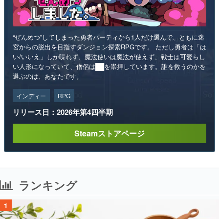
“ぜんめつ”してしまった勇者パーティから1人だけ選んで、ともに迷
宮からの脱出を目指すダンジョン探索RPGです。 ただし勇者は「は
い/いいえ」しか喋れず、魔法使いは魔法が使えず、戦士は可愛らし
い人形になっていて、僧侶は██を崇拝しています。誰を救うのかを
選ぶのは、あなたです。
インディー
RPG
リリース日：2026年第4四半期
Steamストアページ
ランキング
1