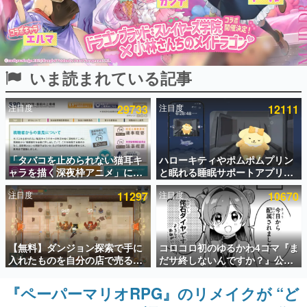
インタビュー
連載・特集一覧
いま読まれている記事
殿堂入り記事
SNS拡散数が数千以上！ ページビュー数万以上！ などな
ど。多くの人々に読まれた、電ファミ渾身の“殿堂入り”記
注目度
29733
注目度
12111
事をまとめました。
ゲームの企画書
名作ゲームクリエイターの方々に製作時のエピソードをお
聞きし、ヒットする企画（ゲーム）とは何か？を探ってい
「タバコを止められない猫耳キ
ハローキティやポムポムプリン
きます。
ャラを描く深夜枠アニメ」に視
と眠れる睡眠サポートアプリ
聴者の一部から批判意見。違法
『ゆめたび』が配信中。キャラ
赫本
注目度
11297
注目度
10670
薬物の使用と思わしき描写も含
ごとのASMRや目覚ましアラー
この物語を解いてはいけない。『赫本』は、〈試験問題〉
めて、BPOが議論を交わす
ムも搭載
の形をした短編ホラー小説集です。
新世代に訊く
【無料】ダンジョン探索で手に
コロコロ初のゆるかわ4コマ『ま
これからのデジタルゲーム市場を担う若きクリエイター達
入れたものを自分の店で売るゲ
だサ終しないんですか？』公開
の姿を追い、彼らのルーツと情熱を探っていきます。
ーム『Moonlighter』がSteam
スタート。主人公は新入社員の
にて無料配布中！続編
侘石ダイヤ、ゲーム会社を舞台
『ペーパーマリオRPG』のリメイクが “ど
ゲーム世代の作家たち
『Moonlighter 2』の9月2日正
にトラブルへ対応する社員たち
ゲームに多大な影響を受けた作家さんに取材し、ゲームが