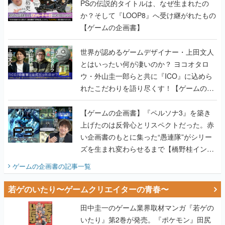
PSの伝説的タイトルは、なぜ生まれたの
か？そして『LOOP8』へ受け継がれたもの
【ゲームの企画書】
世界が認めるゲームデザイナー・上田文人
とはいったい何が凄いのか？ ヨコオタロ
ウ・外山圭一郎らと共に『ICO』に込めら
れたこだわりを語り尽くす！【ゲームの企
画書】
【ゲームの企画書】『ペルソナ3』を築き
上げたのは反骨心とリスペクトだった。赤
い企画書のもとに集った“愚連隊”がシリー
ズを生まれ変わらせるまで【橋野桂インタ
ビュー】
ゲームの企画書
の記事一覧
若ゲのいたり〜ゲームクリエイターの青春〜
田中圭一のゲーム業界取材マンガ『若ゲの
いたり』第2巻が発売。『ポケモン』田尻