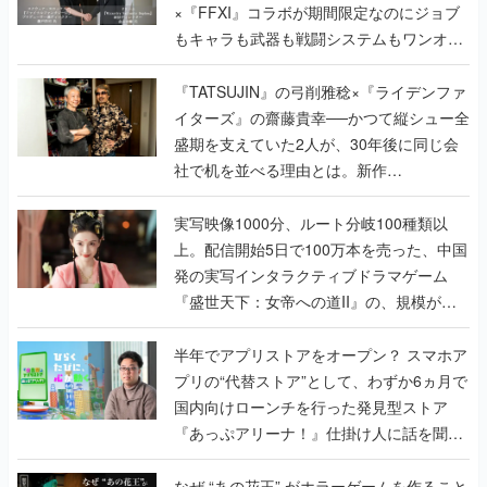
×『FFXI』コラボが期間限定なのにジョブ
もキャラも武器も戦闘システムもワンオフ
で作り込まれた理由を両ディレクターに聞
く
『TATSUJIN』の弓削雅稔×『ライデンファ
イターズ』の齋藤貴幸──かつて縦シュー全
盛期を支えていた2人が、30年後に同じ会
社で机を並べる理由とは。新作
『TATSUJIN EXTREME』で初タッグを組
んだレジェンド2人に訊く開発秘話
実写映像1000分、ルート分岐100種類以
上。配信開始5日で100万本を売った、中国
発の実写インタラクティブドラマゲーム
『盛世天下：女帝への道II』の、規模が違
うこだわりをプロデューサーに聞いた
半年でアプリストアをオープン？ スマホア
プリの“代替ストア”として、わずか6ヵ月で
国内向けローンチを行った発見型ストア
『あっぷアリーナ！』仕掛け人に話を聞い
てみた
なぜ “あの花王” がホラーゲームを作ること