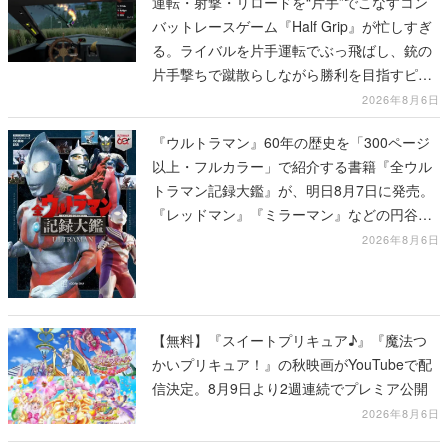
運転・射撃・リロードを“片手”でこなすコン
バットレースゲーム『Half Grip』が忙しすぎ
る。ライバルを片手運転でぶっ飛ばし、銃の
片手撃ちで蹴散らしながら勝利を目指すピク
セルアート調のローグライク
2026年8月6日
『ウルトラマン』60年の歴史を「300ページ
以上・フルカラー」で紹介する書籍『全ウル
トラマン記録大鑑』が、明日8月7日に発売。
『レッドマン』『ミラーマン』などの円谷特
撮も30作品以上掲載
2026年8月6日
【無料】『スイートプリキュア♪』『魔法つ
かいプリキュア！』の秋映画がYouTubeで配
信決定。8月9日より2週連続でプレミア公開
2026年8月6日