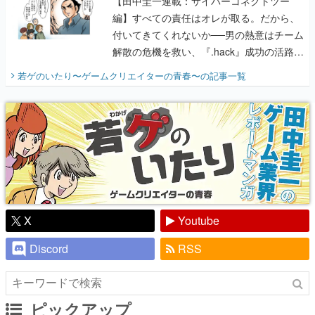
【田中圭一連載：サイバーコネクトツー
編】すべての責任はオレが取る。だから、
付いてきてくれないか──男の熱意はチーム
解散の危機を救い、『.hack』成功の活路を
開く。業界の快男児・松山 洋に流れる血は
若ゲのいたり〜ゲームクリエイターの青春〜
の記事一覧
『少年ジャンプ』色だった【若ゲのいた
り】
X
Youtube
Discord
RSS
ピックアップ