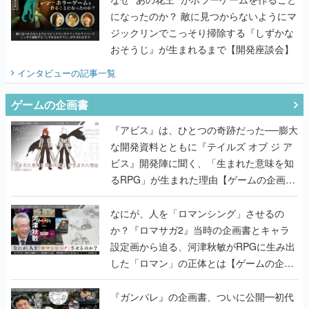
になったのか？ 敵に見つからないようにマ
ジックリンでこっそり掃除する『しずかな
おそうじ』が生まれるまで【開発座談会】
インタビュー
の記事一覧
ゲームの企画書
『アビス』は、ひとつの奇跡だった──膨大
な開発資料とともに『テイルズ オブ ジ ア
ビス』開発陣に聞く、「生まれた意味を知
るRPG」が生まれた理由【ゲームの企画
書】
なにが、人を「ロマンシング」させるの
か？『ロマサガ2』当時の企画書とキャラ
設定画から迫る、河津秋敏がRPGに生み出
した「ロマン」の正体とは【ゲームの企画
書】
『ガンパレ』の企画書、ついに公開━初代