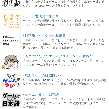
これからのデジタルゲーム市場を担う若きクリエイター達の姿
を追い、彼らのルーツと情熱を探っていきます。
ゲーム世代の作家たち
ゲームに多大な影響を受けた作家さんに取材し、ゲームが日本
のコンテンツ産業やカルチャーに与えた影響を探る企画です。
日本モバイルゲーム産業史
日本のモバイルゲーム史における主要なトピック・タイトルを
網羅するほか、開発者へのインタビューや識者による解説を掲
載。約20年の歴史が一望できる決定版！
若ゲのいたり〜ゲームクリエイターの青春〜
『うつヌケ』『ペンと箸』等で知られるマンガ家・田中圭一先
生によるゲーム業界レポートマンガです。
なんでゲームは面白い？
ゲーム開発者・hamatsu氏がゲームの魅力を画面や操作の具体的
な形から解き明かしていく、硬派で骨太な評論連載です。
ゲームが変えた日本語
「経験値」「裏技」「ラスボス」… ゲームにまつわる言葉の起
源や用法の変遷を、コンピューター文化史研究家・タイニーP氏
が徹底調査。