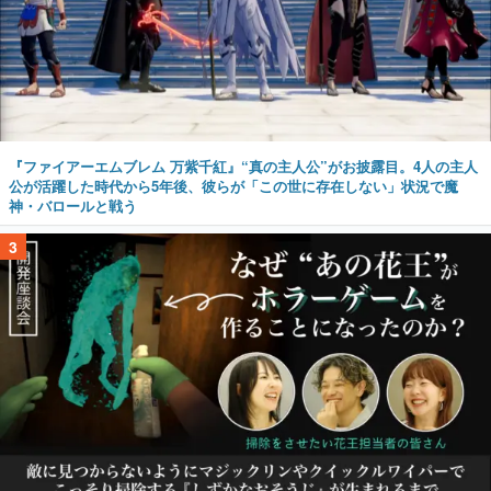
『ファイアーエムブレム 万紫千紅』“真の主人公”がお披露目。4人の主人
公が活躍した時代から5年後、彼らが「この世に存在しない」状況で魔
神・バロールと戦う
3