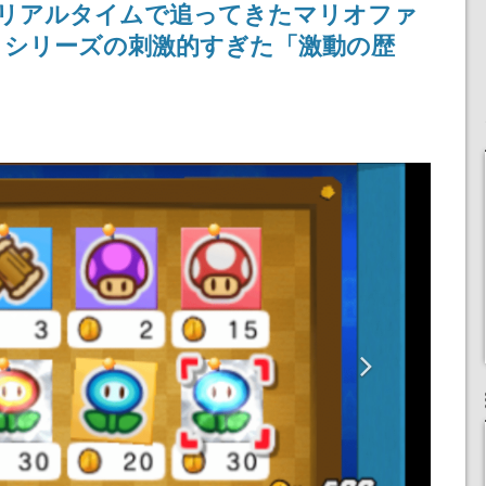
らリアルタイムで追ってきたマリオファ
りとなる日本公演を記念
して
』シリーズの刺激的すぎた「激動の歴