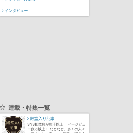
インタビュー
連載・特集一覧
殿堂入り記事
SNS拡散数が数千以上！ ページビュ
ー数万以上！ などなど。多くの人々