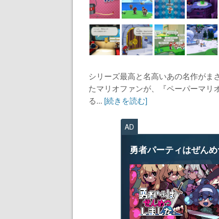
シリーズ最高と名高いあの名作がま
たマリオファンが、『ペーパーマリ
る...
[続きを読む]
AD
勇者パーティはぜんめ