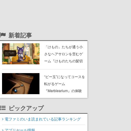
新着記事
「けもの」たちが通う小
さなヘアサロンを営むゲ
ーム『けものたちの髪切
り屋』体験版が配信開
始。悩みを持ったお客様
“ビー玉”になってコースを
と会話を交わし“本当に望
転がるゲーム
んでる髪型”を見つけ出す
『Marblearium』の体験
版がSteamで本日8月7日
より配信。Lo-Fiビートに
ピックアップ
乗って奇妙な空間を探検
電ファミのいま読まれている記事ランキング
アプリセール情報