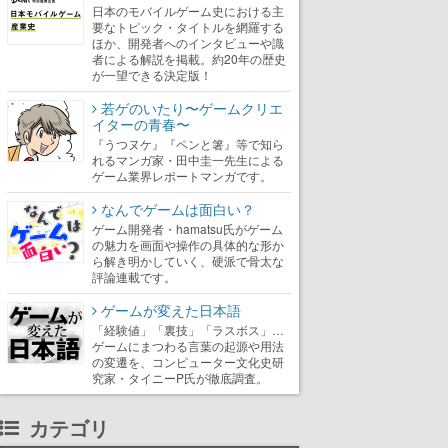
日本のモバイルゲーム史における主
要なトピック・タイトルを網羅する
ほか、開発者へのインタビューや識
者による解説を掲載。約20年の歴史
が一望できる決定版！
若ゲのいたり〜ゲームクリエ
イターの青春〜
『うつヌケ』『ペンと箸』等で知ら
れるマンガ家・田中圭一先生による
ゲーム業界レポートマンガです。
なんでゲームは面白い？
ゲーム開発者・hamatsu氏がゲーム
の魅力を画面や操作の具体的な形か
ら解き明かしていく、硬派で骨太な
評論連載です。
ゲームが変えた日本語
「経験値」「裏技」「ラスボス」…
ゲームにまつわる言葉の起源や用法
の変遷を、コンピューター文化史研
究家・タイニーP氏が徹底調査。
カテゴリ