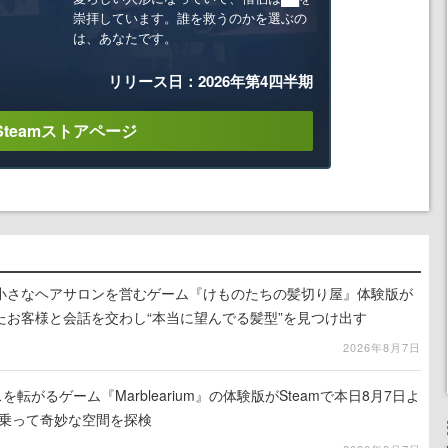
崇拝しています。誰を救うのかを選ぶの
は、あなたです。
リリース日：2026年第4四半期
Steamストアページ
小さなヘアサロンを営むゲーム『けものたちの髪切り屋』体験版が
たお客様と会話を交わし“本当に望んでる髪型”を見つけ出す
2026年8月7日
を転がるゲーム『Marblearium』の体験版がSteamで本日8月7日よ
トに乗って奇妙な空間を探検