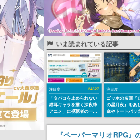
いま読まれている記事
24827
注目度
注目度
「タバコを止められない
ゴッホの名画『
猫耳キャラを描く深夜枠
の星月夜』をあ
アニメ」に視聴者の一部
傘やトートバッ
から批判意見。違法薬物
登場。8月7日21
の使用と思しき描写も含
日間限定で予約
めて、BPOが議論を交わ
『ペーパーマリオRPG』の
す