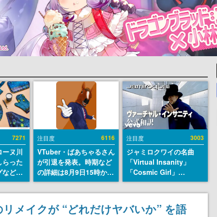
7271
6116
3003
注目度
注目度
ローヌ川
VTuber・ばあちゃるさん
ジャミロクワイの名曲
しらった
が引退を発表。時期など
「Virtual Insanity」
グなどが
の詳細は8月9日15時から
「Cosmic Girl」
時より2
の配信で説明
「Canned Heat」公式日
販売
本語字幕付きMVがいき
なり公開！「SUMMER
リメイクが “どれだけヤバいか” を語
SONIC 2026」での9年ぶ