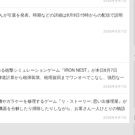
2026年8月7日
るさんが引退を発表。時期などの詳細は8月9日15時からの配信で説明
2026年8月7日
る砲撃シミュレーションゲーム『IRON NEST』が本日8月7日
。弾道計算から砲弾装填、砲塔旋回までワンオペでこなし、強烈な一
ンある作品
2026年8月7日
機やガラケーを修理するゲーム『リ・ストーリー: 思い出修理屋』が
子機器を分解したり掃除したりしながら、お客さん一人ひとりの物語
2026年8月7日