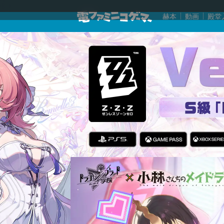
赫本
動画
殿堂