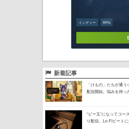
インディー
RPG
新着記事
「けもの」たちが通う
配信開始。悩みを持っ
“ビー玉”になってコース
り配信。Lo-Fiビー