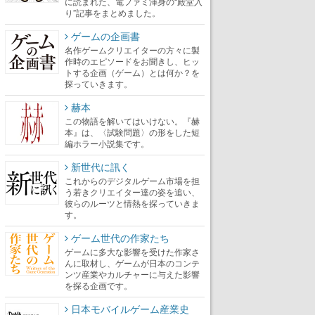
に読まれた、電ファミ渾身の“殿堂入
り”記事をまとめました。
ゲームの企画書
名作ゲームクリエイターの方々に製
作時のエピソードをお聞きし、ヒッ
トする企画（ゲーム）とは何か？を
探っていきます。
赫本
この物語を解いてはいけない。『赫
本』は、〈試験問題〉の形をした短
編ホラー小説集です。
新世代に訊く
これからのデジタルゲーム市場を担
う若きクリエイター達の姿を追い、
彼らのルーツと情熱を探っていきま
す。
ゲーム世代の作家たち
ゲームに多大な影響を受けた作家さ
んに取材し、ゲームが日本のコンテ
ンツ産業やカルチャーに与えた影響
を探る企画です。
日本モバイルゲーム産業史