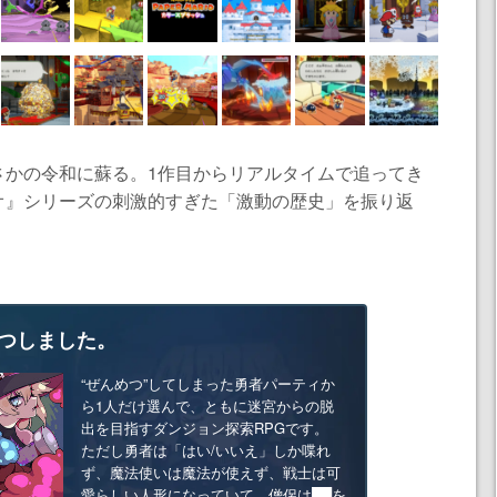
さかの令和に蘇る。1作目からリアルタイムで追ってき
オ』シリーズの刺激的すぎた「激動の歴史」を振り返
つしました。
“ぜんめつ”してしまった勇者パーティか
ら1人だけ選んで、ともに迷宮からの脱
出を目指すダンジョン探索RPGです。
ただし勇者は「はい/いいえ」しか喋れ
ず、魔法使いは魔法が使えず、戦士は可
愛らしい人形になっていて、僧侶は██を