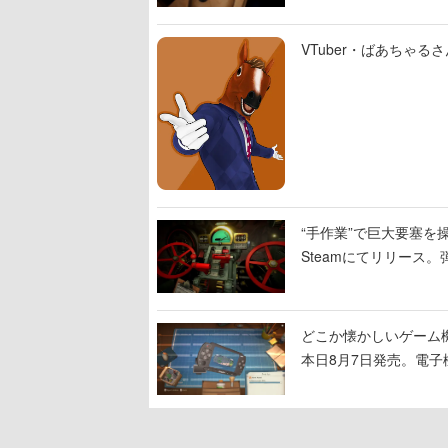
VTuber・ばあちゃ
“手作業”で巨大要塞を操
Steamにてリリース
撃をブチかませるロマ
どこか懐かしいゲーム
本日8月7日発売。電
に耳を傾ける