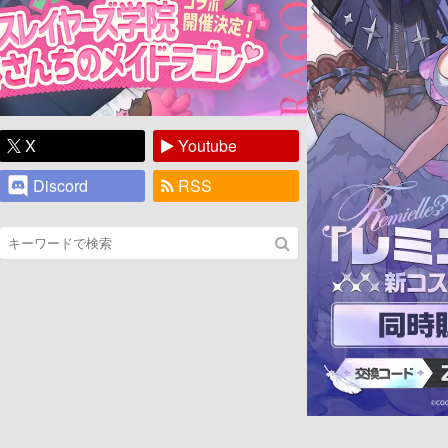
X
Youtube
Discord
RSS