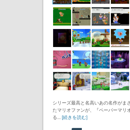
シリーズ最高と名高いあの名作がま
たマリオファンが、『ペーパーマリ
る...
[続きを読む]