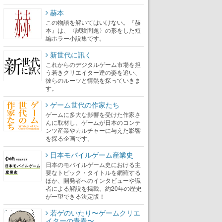
赫本
この物語を解いてはいけない。『赫
本』は、〈試験問題〉の形をした短
編ホラー小説集です。
新世代に訊く
これからのデジタルゲーム市場を担
う若きクリエイター達の姿を追い、
彼らのルーツと情熱を探っていきま
す。
ゲーム世代の作家たち
ゲームに多大な影響を受けた作家さ
んに取材し、ゲームが日本のコンテ
ンツ産業やカルチャーに与えた影響
を探る企画です。
日本モバイルゲーム産業史
日本のモバイルゲーム史における主
要なトピック・タイトルを網羅する
ほか、開発者へのインタビューや識
者による解説を掲載。約20年の歴史
が一望できる決定版！
若ゲのいたり〜ゲームクリエ
イターの青春〜