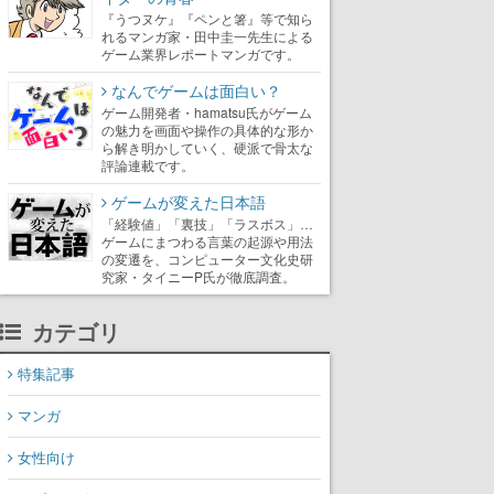
『うつヌケ』『ペンと箸』等で知ら
れるマンガ家・田中圭一先生による
ゲーム業界レポートマンガです。
なんでゲームは面白い？
ゲーム開発者・hamatsu氏がゲーム
の魅力を画面や操作の具体的な形か
ら解き明かしていく、硬派で骨太な
評論連載です。
ゲームが変えた日本語
「経験値」「裏技」「ラスボス」…
ゲームにまつわる言葉の起源や用法
の変遷を、コンピューター文化史研
究家・タイニーP氏が徹底調査。
カテゴリ
特集記事
マンガ
女性向け