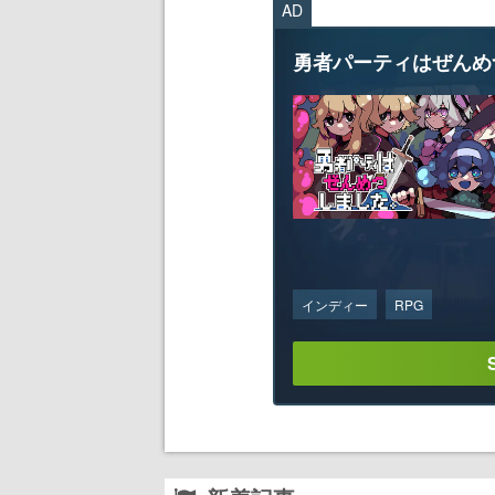
AD
勇者パーティはぜんめ
インディー
RPG