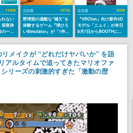
11506
10725
9339
注目度
注目度
られない
野球部の過酷な“補欠”を
『VRChat』向け新作3D
く深夜枠
体験するゲーム『球ひろ
モデル「ニュイ」が本日
者の一部
いSimulator』が「1件」
8月7日からBOOTHにて
違法薬物
のウィッシュリストをも
発売。瞳に光る星や感情
描写も含
とにチェコ語に対応し
豊かな表情が、小悪魔か
論を交わ
SNSで話題に。『キング
わいい
リメイクが “どれだけヤバいか” を語
ダム・カム』開発元やチ
らリアルタイムで追ってきたマリオファ
ェコのプロ野球選手から
称賛の声
』シリーズの刺激的すぎた「激動の歴