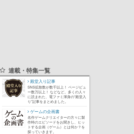
連載・特集一覧
殿堂入り記事
SNS拡散数が数千以上！ ページビュ
ー数万以上！ などなど。多くの人々
に読まれた、電ファミ渾身の“殿堂入
り”記事をまとめました。
ゲームの企画書
名作ゲームクリエイターの方々に製
作時のエピソードをお聞きし、ヒッ
トする企画（ゲーム）とは何か？を
探っていきます。