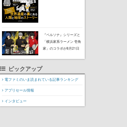
に。見出しは「なぜ無名
でも登録される？世界遺
産の評価軸って？ 」な
ど、興味を引くものが並
ぶ
『ペルソナ』シリーズと
「横浜家系ラーメン 壱角
家」のコラボが8月21日
から開催。”はがくれ”風と
んこつラーメンや、おい
ピックアップ
しく食べられるカレーラ
ーメンがラインナップ
電ファミのいま読まれている記事ランキング
アプリセール情報
インタビュー