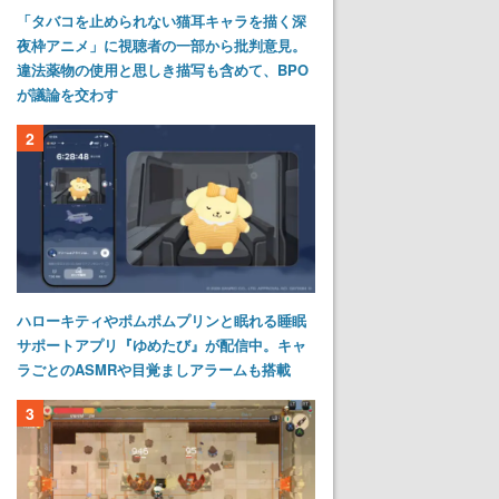
「タバコを止められない猫耳キャラを描く深
夜枠アニメ」に視聴者の一部から批判意見。
違法薬物の使用と思しき描写も含めて、BPO
が議論を交わす
2
ハローキティやポムポムプリンと眠れる睡眠
サポートアプリ『ゆめたび』が配信中。キャ
ラごとのASMRや目覚ましアラームも搭載
3