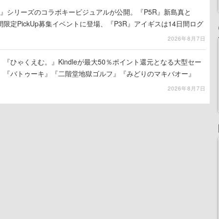
ソナ』シリーズのコラボキービジュアルが公開。『P5R』新島真と
限定PickUp募集イベントに登場、『P3R』アイギスは14日間ログ
イベントのクリアで獲得可能
2026年8月7日
『ひゃくえむ。』Kindleが最大50％ポイント還元となる大型セー
。『バトゥーキ』『二階堂地獄ゴルフ』『みどりのマキバオー』
』など対象
2026年8月7日