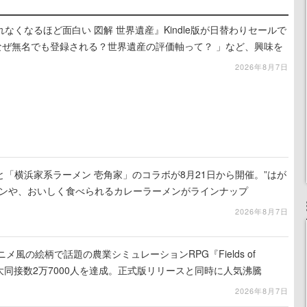
れなくなるほど面白い 図解 世界遺産』Kindle版が日替わりセールで
なぜ無名でも登録される？世界遺産の評価軸って？ 」など、興味を
2026年8月7日
「横浜家系ラーメン 壱角家」のコラボが8月21日から開催。”はが
メンや、おいしく食べられるカレーラーメンがラインナップ
2026年8月7日
メ風の絵柄で話題の農業シミュレーションRPG『Fields of
amの最大同接数2万7000人を達成。正式版リリースと同時に人気沸騰
2026年8月7日