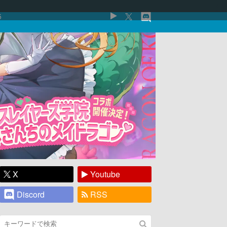
5
X
Youtube
Discord
RSS