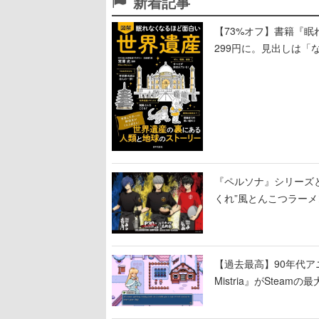
新着記事
【73%オフ】書籍『眠
299円に。見出しは「
引くものが並ぶ
『ペルソナ』シリーズと
くれ”風とんこつラー
【過去最高】90年代アニ
Mistria』がSte