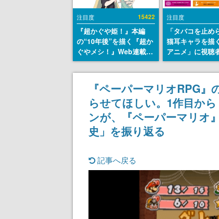
15422
注目度
注目度
『超かぐや姫！』本編
「タバコを止め
の“10年後”を描く『超か
猫耳キャラを描
ぐやメシ！』Web連載決
アニメ」に視聴
定。新たなWebマンガレ
から批判意見。
ーベル「ビビビコミッ
の使用と思しき
ク」にて特別話が掲載ス
めて、BPOが議
『ペーパーマリオRPG』の
タート、あのお話には…
す
らせてほしい。1作目か
まだ続きがある！
ンが、『ペーパーマリオ
史」を振り返る
記事へ戻る