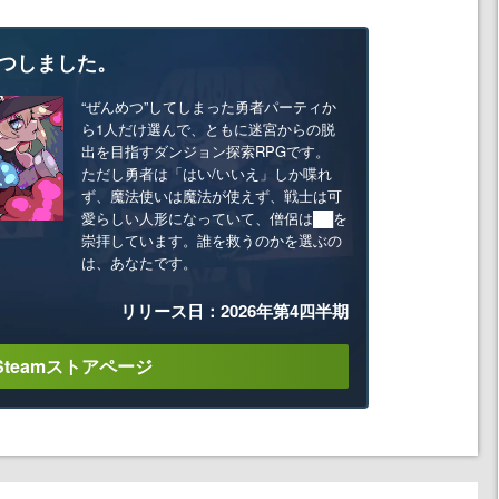
つしました。
“ぜんめつ”してしまった勇者パーティか
ら1人だけ選んで、ともに迷宮からの脱
出を目指すダンジョン探索RPGです。
ただし勇者は「はい/いいえ」しか喋れ
ず、魔法使いは魔法が使えず、戦士は可
愛らしい人形になっていて、僧侶は██を
崇拝しています。誰を救うのかを選ぶの
は、あなたです。
リリース日：2026年第4四半期
Steamストアページ