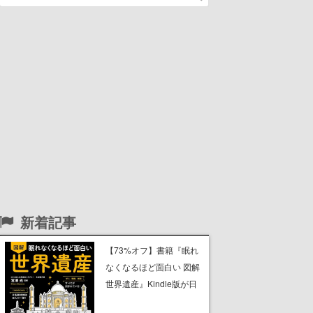
新着記事
【73%オフ】書籍『眠れ
なくなるほど面白い 図解
世界遺産』Kindle版が日
替わりセールで299円