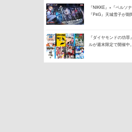
『NIKKE』×『ペル
『P4G』天城雪子が期間
インイベント、コラボ
『ダイヤモンドの功罪』
ルが週末限定で開催中
『頭文字Ｄ 超合本版