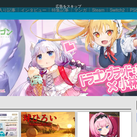
広告をスキップ
入り記事
インタビュー
特集記事
マンガ
Steam
Switch2
PS