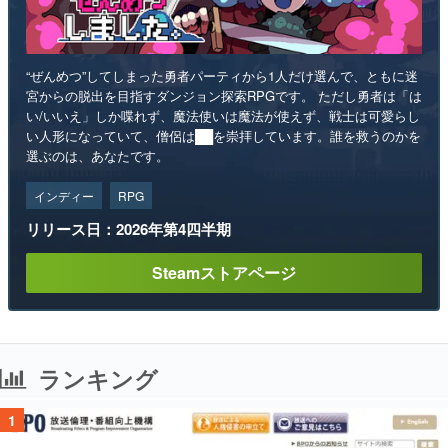
“ぜんめつ”してしまった勇者パーティから1人だけ選んで、ともに迷
宮からの脱出を目指すダンジョン探索RPGです。 ただし勇者は「は
い/いいえ」しか喋れず、魔法使いは魔法が使えず、戦士は可愛らし
い人形になっていて、僧侶は██を崇拝しています。誰を救うのかを
選ぶのは、あなたです。
インディー
RPG
リリース日：2026年第4四半期
Steamストアページ
ランキング
1