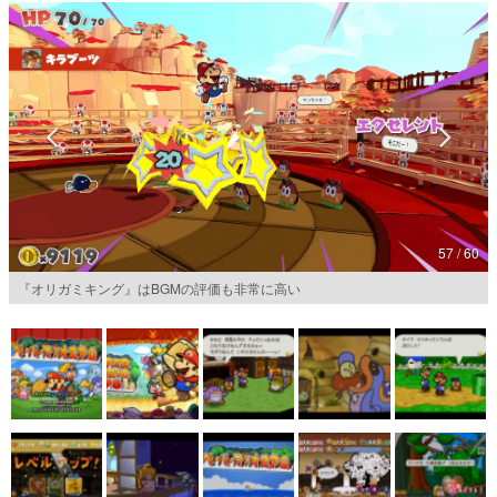
マンガ
女性向け
アプリレビュー
その他
電ファミニコゲーマーとは？
57 / 60
運営：株式会社マレ
『オリガミキング』はBGMの評価も非常に高い