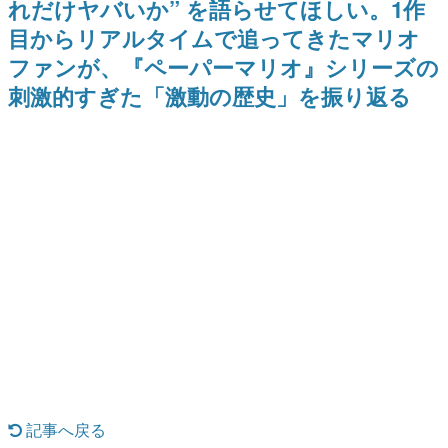
れだけヤバいか” を語らせてほしい。1作
のお話には…まだ続きがある！
日本のコンテンツ産業やカルチャーに与えた影響を探る企
目からリアルタイムで追ってきたマリオ
画です。
ファンが、『ペーパーマリオ』シリーズの
日本モバイルゲーム産業史
日本のモバイルゲーム史における主要なトピック・タイト
刺激的すぎた「激動の歴史」を振り返る
ルを網羅するほか、開発者へのインタビューや識者による
解説を掲載。約20年の歴史が一望できる決定版！
若ゲのいたり〜ゲームクリエイターの青春〜
『うつヌケ』『ペンと箸』等で知られるマンガ家・田中圭
一先生によるゲーム業界レポートマンガです。
なんでゲームは面白い？
ゲーム開発者・hamatsu氏がゲームの魅力を画面や操作の
具体的な形から解き明かしていく、硬派で骨太な評論連載
です。
ゲームが変えた日本語
「経験値」「裏技」「ラスボス」… ゲームにまつわる言葉
の起源や用法の変遷を、コンピューター文化史研究家・タ
イニーP氏が徹底調査。
カテゴリ
記事へ戻る
特集記事