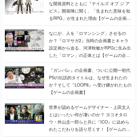
な開発資料とともに『テイルズ オブ ジ ア
ビス』開発陣に聞く、「生まれた意味を知
るRPG」が生まれた理由【ゲームの企画
書】
なにが、人を「ロマンシング」させるの
か？『ロマサガ2』当時の企画書とキャラ
設定画から迫る、河津秋敏がRPGに生み出
した「ロマン」の正体とは【ゲームの企画
書】
『ガンパレ』の企画書、ついに公開━初代
PSの伝説的タイトルは、なぜ生まれたの
か？そして『LOOP8』へ受け継がれたもの
【ゲームの企画書】
世界が認めるゲームデザイナー・上田文人
とはいったい何が凄いのか？ ヨコオタロ
ウ・外山圭一郎らと共に『ICO』に込めら
れたこだわりを語り尽くす！【ゲームの企
画書】