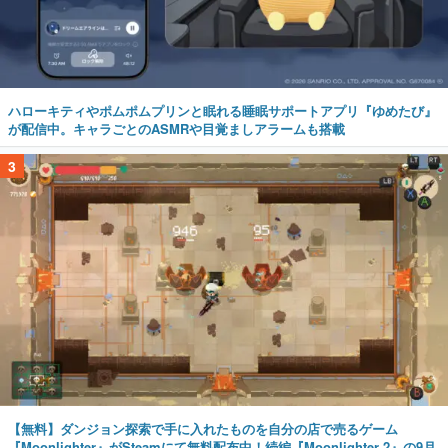
ハローキティやポムポムプリンと眠れる睡眠サポートアプリ『ゆめたび』
が配信中。キャラごとのASMRや目覚ましアラームも搭載
3
【無料】ダンジョン探索で手に入れたものを自分の店で売るゲーム
『Moonlighter』がSteamにて無料配布中！続編『Moonlighter 2』の9月