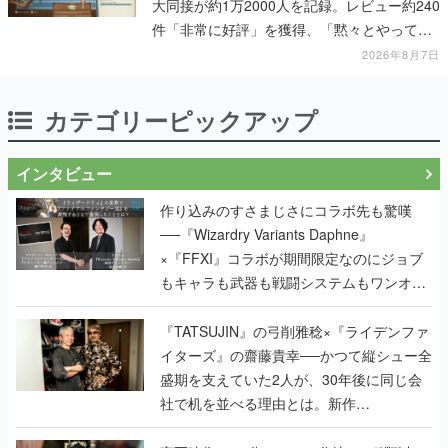
大同接が約1万2000人を記録。レビュー約240
件「非常に好評」を獲得、「黙々とやってし
まった」などの声が相次ぐ
2026年8月7日
カテゴリーピックアップ
インタビュー
作り込みのすさまじさにコラボ先も驚嘆
──『Wizardry Variants Daphne』
×『FFXI』コラボが期間限定なのにジョブ
もキャラも武器も戦闘システムもワンオフ
で作り込まれた理由を両ディレクターに聞
く
『TATSUJIN』の弓削雅稔×『ライデンファ
イターズ』の齋藤貴幸──かつて縦シュー全
盛期を支えていた2人が、30年後に同じ会
社で机を並べる理由とは。新作
『TATSUJIN EXTREME』で初タッグを組