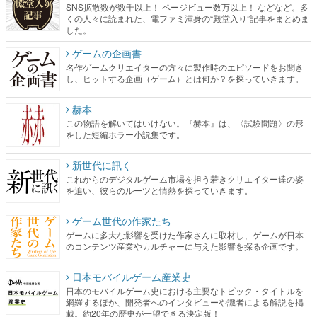
SNS拡散数が数千以上！ ページビュー数万以上！ などなど。多
くの人々に読まれた、電ファミ渾身の“殿堂入り”記事をまとめま
した。
ゲームの企画書
名作ゲームクリエイターの方々に製作時のエピソードをお聞き
し、ヒットする企画（ゲーム）とは何か？を探っていきます。
赫本
この物語を解いてはいけない。『赫本』は、〈試験問題〉の形
をした短編ホラー小説集です。
新世代に訊く
これからのデジタルゲーム市場を担う若きクリエイター達の姿
を追い、彼らのルーツと情熱を探っていきます。
ゲーム世代の作家たち
ゲームに多大な影響を受けた作家さんに取材し、ゲームが日本
のコンテンツ産業やカルチャーに与えた影響を探る企画です。
日本モバイルゲーム産業史
日本のモバイルゲーム史における主要なトピック・タイトルを
網羅するほか、開発者へのインタビューや識者による解説を掲
載。約20年の歴史が一望できる決定版！