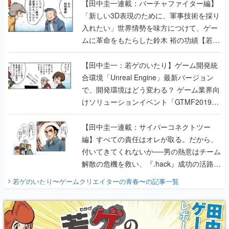
【田中圭一連載：バーチャファイター編】
「新しい3D表現のために、軍事技術を採り
入れたい」世界情勢を味方につけて、ゲー
ムに革命をもたらした鈴木 裕の功績【若ゲ
のいたり】
【田中圭一：若ゲのいたり】ゲーム開発統
合環境「Unreal Engine」最新バージョン
で、開発環境はどう変わる？ ゲーム業界向
けソリューションイベント「GTMF2019」
に行って、より理解を深めよう【PR】
【田中圭一連載：サイバーコネクトツー
編】すべての責任はオレが取る。だから、
付いてきてくれないか──男の熱意はチーム
解散の危機を救い、『.hack』成功の活路を
開く。業界の快男児・松山 洋に流れる血は
若ゲのいたり〜ゲームクリエイターの青春〜
の記事一覧
『少年ジャンプ』色だった【若ゲのいた
り】