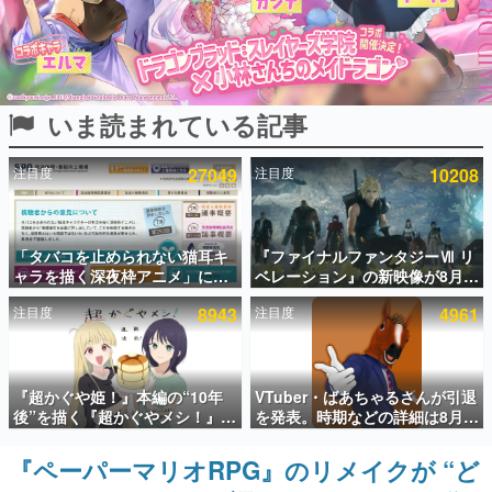
インタビュー
連載・特集一覧
いま読まれている記事
殿堂入り記事
SNS拡散数が数千以上！ ページビュー数万以上！ などな
ど。多くの人々に読まれた、電ファミ渾身の“殿堂入り”記
注目度
27049
注目度
10208
事をまとめました。
ゲームの企画書
名作ゲームクリエイターの方々に製作時のエピソードをお
聞きし、ヒットする企画（ゲーム）とは何か？を探ってい
「タバコを止められない猫耳キ
『ファイナルファンタジーⅦ リ
きます。
ャラを描く深夜枠アニメ」に視
ベレーション』の新映像が8月
聴者の一部から批判意見。違法
26日早朝に公開へ。『FF7』リ
赫本
注目度
8943
注目度
4961
薬物の使用と思しき描写も含め
メイクシリーズの完結編、
この物語を解いてはいけない。『赫本』は、〈試験問題〉
て、BPOが議論を交わす
「gamescom」のオープニング
の形をした短編ホラー小説集です。
ナイトライブにてディレクター
の浜口直樹氏が登壇する予定
新世代に訊く
『超かぐや姫！』本編の“10年
VTuber・ばあちゃるさんが引退
これからのデジタルゲーム市場を担う若きクリエイター達
後”を描く『超かぐやメシ！』
を発表。時期などの詳細は8月9
の姿を追い、彼らのルーツと情熱を探っていきます。
Web連載決定。新たなWebマン
日15時からの配信で説明
ガレーベル「ビビビコミック」
『ペーパーマリオRPG』のリメイクが “ど
ゲーム世代の作家たち
にて特別話が掲載スタート、あ
ゲームに多大な影響を受けた作家さんに取材し、ゲームが