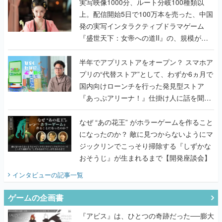
んだレジェンド2人に訊く開発秘話
実写映像1000分、ルート分岐100種類以
上。配信開始5日で100万本を売った、中国
発の実写インタラクティブドラマゲーム
『盛世天下：女帝への道II』の、規模が違
うこだわりをプロデューサーに聞いた
半年でアプリストアをオープン？ スマホア
プリの“代替ストア”として、わずか6ヵ月で
国内向けローンチを行った発見型ストア
『あっぷアリーナ！』仕掛け人に話を聞い
てみた
なぜ “あの花王” がホラーゲームを作ること
になったのか？ 敵に見つからないようにマ
ジックリンでこっそり掃除する『しずかな
おそうじ』が生まれるまで【開発座談会】
インタビュー
の記事一覧
ゲームの企画書
『アビス』は、ひとつの奇跡だった──膨大