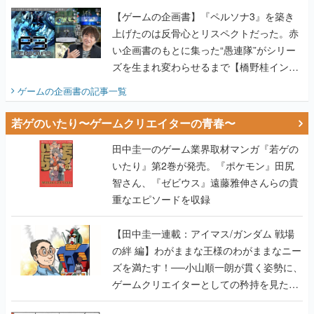
【ゲームの企画書】『ペルソナ3』を築き
上げたのは反骨心とリスペクトだった。赤
い企画書のもとに集った“愚連隊”がシリー
ズを生まれ変わらせるまで【橋野桂インタ
ビュー】
ゲームの企画書
の記事一覧
若ゲのいたり〜ゲームクリエイターの青春〜
田中圭一のゲーム業界取材マンガ『若ゲの
いたり』第2巻が発売。『ポケモン』田尻
智さん、『ゼビウス』遠藤雅伸さんらの貴
重なエピソードを収録
【田中圭一連載：アイマス/ガンダム 戦場
の絆 編】わがままな王様のわがままなニー
ズを満たす！──小山順一朗が貫く姿勢に、
ゲームクリエイターとしての矜持を見た
【若ゲのいたり最終回】