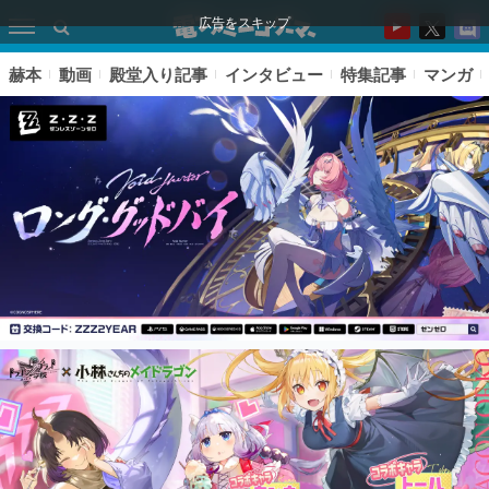
広告をスキップ
赫本
動画
殿堂入り記事
インタビュー
特集記事
マンガ
ピックアップ
電ファミのいま読まれている記事ランキング
アプリセール情報