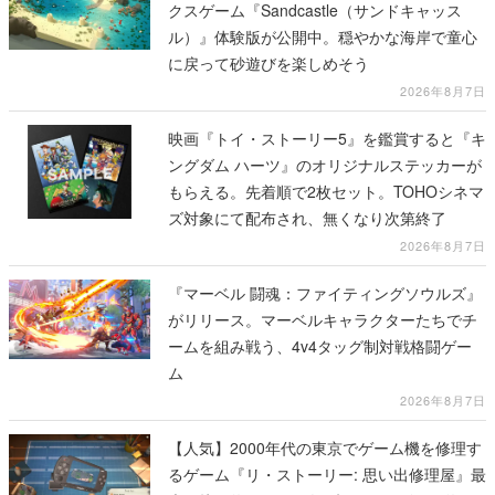
クスゲーム『Sandcastle（サンドキャッス
ル）』体験版が公開中。穏やかな海岸で童心
に戻って砂遊びを楽しめそう
2026年8月7日
映画『トイ・ストーリー5』を鑑賞すると『キ
ングダム ハーツ』のオリジナルステッカーが
もらえる。先着順で2枚セット。TOHOシネマ
ズ対象にて配布され、無くなり次第終了
2026年8月7日
『マーベル 闘魂：ファイティングソウルズ』
がリリース。マーベルキャラクターたちでチ
ームを組み戦う、4v4タッグ制対戦格闘ゲー
ム
2026年8月7日
【人気】2000年代の東京でゲーム機を修理す
るゲーム『リ・ストーリー: 思い出修理屋』最