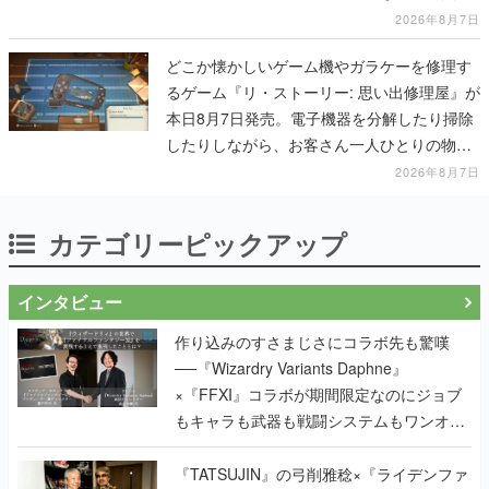
一撃をブチかませるロマンある作品
2026年8月7日
どこか懐かしいゲーム機やガラケーを修理す
るゲーム『リ・ストーリー: 思い出修理屋』が
本日8月7日発売。電子機器を分解したり掃除
したりしながら、お客さん一人ひとりの物語
に耳を傾ける
2026年8月7日
カテゴリーピックアップ
インタビュー
作り込みのすさまじさにコラボ先も驚嘆
──『Wizardry Variants Daphne』
×『FFXI』コラボが期間限定なのにジョブ
もキャラも武器も戦闘システムもワンオフ
で作り込まれた理由を両ディレクターに聞
く
『TATSUJIN』の弓削雅稔×『ライデンファ