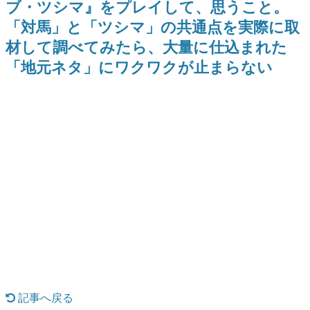
ブ・ツシマ』をプレイして、思うこと。
日本のコンテンツ産業やカルチャーに与えた影響を探る企
「対馬」と「ツシマ」の共通点を実際に取
画です。
材して調べてみたら、大量に仕込まれた
日本モバイルゲーム産業史
日本のモバイルゲーム史における主要なトピック・タイト
「地元ネタ」にワクワクが止まらない
ルを網羅するほか、開発者へのインタビューや識者による
解説を掲載。約20年の歴史が一望できる決定版！
若ゲのいたり〜ゲームクリエイターの青春〜
『うつヌケ』『ペンと箸』等で知られるマンガ家・田中圭
一先生によるゲーム業界レポートマンガです。
なんでゲームは面白い？
ゲーム開発者・hamatsu氏がゲームの魅力を画面や操作の
具体的な形から解き明かしていく、硬派で骨太な評論連載
です。
ゲームが変えた日本語
「経験値」「裏技」「ラスボス」… ゲームにまつわる言葉
の起源や用法の変遷を、コンピューター文化史研究家・タ
イニーP氏が徹底調査。
カテゴリ
記事へ戻る
特集記事