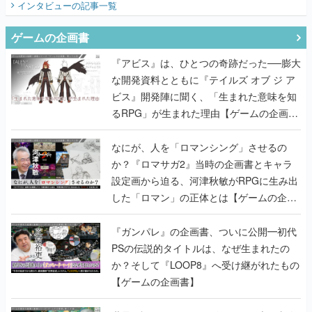
インタビュー
の記事一覧
ゲームの企画書
『アビス』は、ひとつの奇跡だった──膨大
な開発資料とともに『テイルズ オブ ジ ア
ビス』開発陣に聞く、「生まれた意味を知
るRPG」が生まれた理由【ゲームの企画
書】
なにが、人を「ロマンシング」させるの
か？『ロマサガ2』当時の企画書とキャラ
設定画から迫る、河津秋敏がRPGに生み出
した「ロマン」の正体とは【ゲームの企画
書】
『ガンパレ』の企画書、ついに公開━初代
PSの伝説的タイトルは、なぜ生まれたの
か？そして『LOOP8』へ受け継がれたもの
【ゲームの企画書】