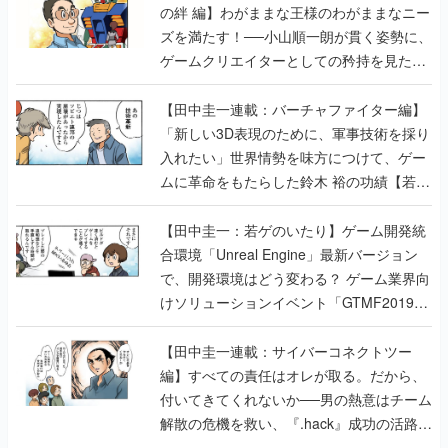
の絆 編】わがままな王様のわがままなニー
ズを満たす！──小山順一朗が貫く姿勢に、
ゲームクリエイターとしての矜持を見た
【若ゲのいたり最終回】
【田中圭一連載：バーチャファイター編】
「新しい3D表現のために、軍事技術を採り
入れたい」世界情勢を味方につけて、ゲー
ムに革命をもたらした鈴木 裕の功績【若ゲ
のいたり】
【田中圭一：若ゲのいたり】ゲーム開発統
合環境「Unreal Engine」最新バージョン
で、開発環境はどう変わる？ ゲーム業界向
けソリューションイベント「GTMF2019」
に行って、より理解を深めよう【PR】
【田中圭一連載：サイバーコネクトツー
編】すべての責任はオレが取る。だから、
付いてきてくれないか──男の熱意はチーム
解散の危機を救い、『.hack』成功の活路を
開く。業界の快男児・松山 洋に流れる血は