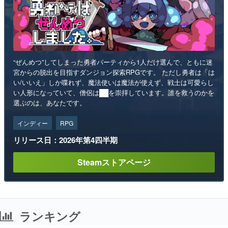
“ぜんめつ”してしまった勇者パーティから1人だけ選んで、ともに迷
宮からの脱出を目指すダンジョン探索RPGです。 ただし勇者は「は
い/いいえ」しか喋れず、魔法使いは魔法が使えず、戦士は可愛らし
い人形になっていて、僧侶は██を崇拝しています。誰を救うのかを
選ぶのは、あなたです。
インディー
RPG
リリース日：2026年第4四半期
Steamストアページ
ランキング