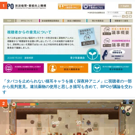
1
「タバコを止められない猫耳キャラを描く深夜枠アニメ」に視聴者の一部
から批判意見。違法薬物の使用と思しき描写も含めて、BPOが議論を交わ
す
2