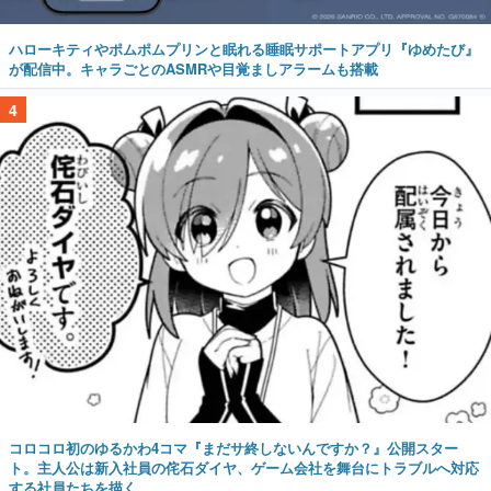
ハローキティやポムポムプリンと眠れる睡眠サポートアプリ『ゆめたび』
が配信中。キャラごとのASMRや目覚ましアラームも搭載
4
コロコロ初のゆるかわ4コマ『まだサ終しないんですか？』公開スター
ト。主人公は新入社員の侘石ダイヤ、ゲーム会社を舞台にトラブルへ対応
する社員たちを描く