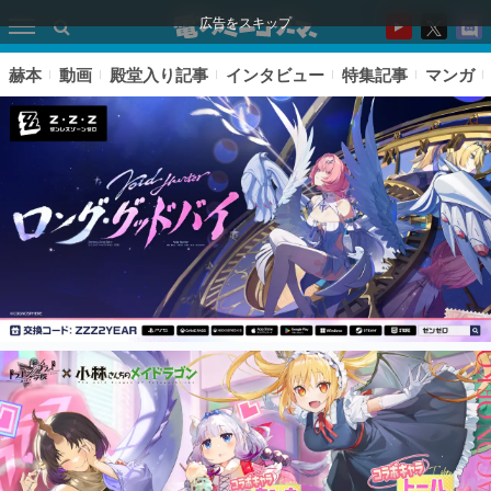
広告をスキップ
赫本
動画
殿堂入り記事
インタビュー
特集記事
マンガ
ピックアップ
電ファミのいま読まれている記事ランキング
アプリセール情報