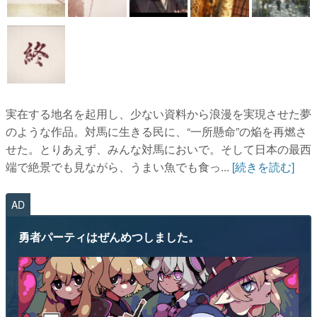
実在する地名を起用し、少ない資料から浪漫を実現させた夢
のような作品。対馬に生きる民に、“一所懸命”の焔を再燃さ
せた。とりあえず、みんな対馬においで。そして日本の最西
端で絶景でも見ながら、うまい魚でも食っ...
[続きを読む]
AD
勇者パーティはぜんめつしました。