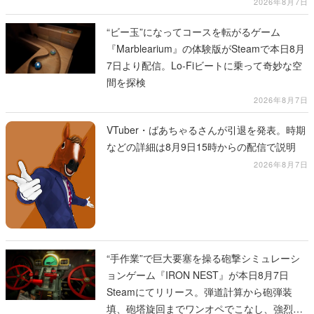
2026年8月7日
“ビー玉”になってコースを転がるゲーム
『Marblearium』の体験版がSteamで本日8月
7日より配信。Lo-Fiビートに乗って奇妙な空
間を探検
2026年8月7日
VTuber・ばあちゃるさんが引退を発表。時期
などの詳細は8月9日15時からの配信で説明
2026年8月7日
“手作業”で巨大要塞を操る砲撃シミュレーシ
ョンゲーム『IRON NEST』が本日8月7日
Steamにてリリース。弾道計算から砲弾装
填、砲塔旋回までワンオペでこなし、強烈な