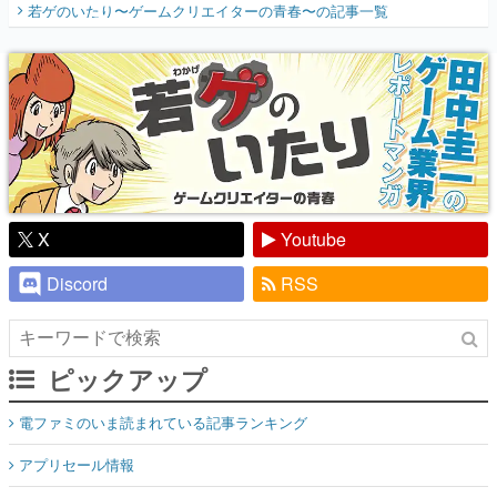
若ゲのいたり〜ゲームクリエイターの青春〜
の記事一覧
『少年ジャンプ』色だった【若ゲのいた
り】
X
Youtube
Discord
RSS
ピックアップ
電ファミのいま読まれている記事ランキング
アプリセール情報