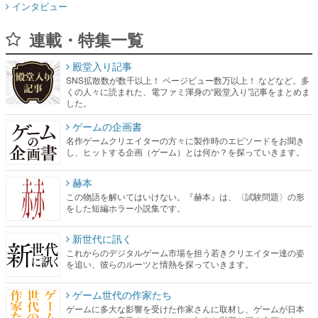
インタビュー
連載・特集一覧
殿堂入り記事
SNS拡散数が数千以上！ ページビュー数万以上！ などなど。多
くの人々に読まれた、電ファミ渾身の“殿堂入り”記事をまとめま
した。
ゲームの企画書
名作ゲームクリエイターの方々に製作時のエピソードをお聞き
し、ヒットする企画（ゲーム）とは何か？を探っていきます。
赫本
この物語を解いてはいけない。『赫本』は、〈試験問題〉の形
をした短編ホラー小説集です。
新世代に訊く
これからのデジタルゲーム市場を担う若きクリエイター達の姿
を追い、彼らのルーツと情熱を探っていきます。
ゲーム世代の作家たち
ゲームに多大な影響を受けた作家さんに取材し、ゲームが日本