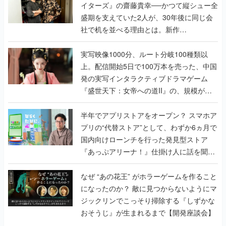
イターズ』の齋藤貴幸──かつて縦シュー全
盛期を支えていた2人が、30年後に同じ会
社で机を並べる理由とは。新作
『TATSUJIN EXTREME』で初タッグを組
んだレジェンド2人に訊く開発秘話
実写映像1000分、ルート分岐100種類以
上。配信開始5日で100万本を売った、中国
発の実写インタラクティブドラマゲーム
『盛世天下：女帝への道II』の、規模が違
うこだわりをプロデューサーに聞いた
半年でアプリストアをオープン？ スマホア
プリの“代替ストア”として、わずか6ヵ月で
国内向けローンチを行った発見型ストア
『あっぷアリーナ！』仕掛け人に話を聞い
てみた
なぜ “あの花王” がホラーゲームを作ること
になったのか？ 敵に見つからないようにマ
ジックリンでこっそり掃除する『しずかな
おそうじ』が生まれるまで【開発座談会】