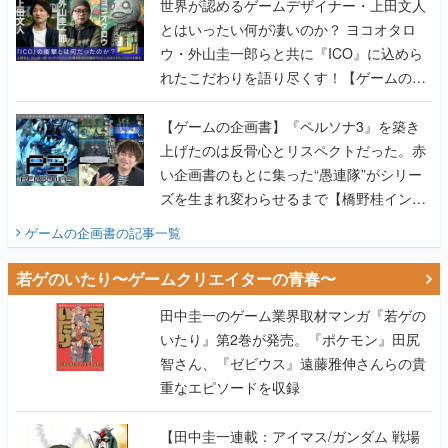
世界が認めるゲームデザイナー・上田文人
とはいったい何が凄いのか？ ヨコオタロ
ウ・外山圭一郎らと共に『ICO』に込めら
れたこだわりを語り尽くす！【ゲームの企
画書】
【ゲームの企画書】『ペルソナ3』を築き
上げたのは反骨心とリスペクトだった。赤
い企画書のもとに集った“愚連隊”がシリー
ズを生まれ変わらせるまで【橋野桂インタ
ビュー】
ゲームの企画書
の記事一覧
若ゲのいたり〜ゲームクリエイターの青春〜
田中圭一のゲーム業界取材マンガ『若ゲの
いたり』第2巻が発売。『ポケモン』田尻
智さん、『ゼビウス』遠藤雅伸さんらの貴
重なエピソードを収録
【田中圭一連載：アイマス/ガンダム 戦場