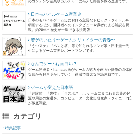
のコンテンツ産業やカルチャーに与えた影響を探る企画です。
日本モバイルゲーム産業史
日本のモバイルゲーム史における主要なトピック・タイトルを
網羅するほか、開発者へのインタビューや識者による解説を掲
載。約20年の歴史が一望できる決定版！
若ゲのいたり〜ゲームクリエイターの青春〜
『うつヌケ』『ペンと箸』等で知られるマンガ家・田中圭一先
生によるゲーム業界レポートマンガです。
なんでゲームは面白い？
ゲーム開発者・hamatsu氏がゲームの魅力を画面や操作の具体的
な形から解き明かしていく、硬派で骨太な評論連載です。
ゲームが変えた日本語
「経験値」「裏技」「ラスボス」… ゲームにまつわる言葉の起
源や用法の変遷を、コンピューター文化史研究家・タイニーP氏
が徹底調査。
カテゴリ
特集記事