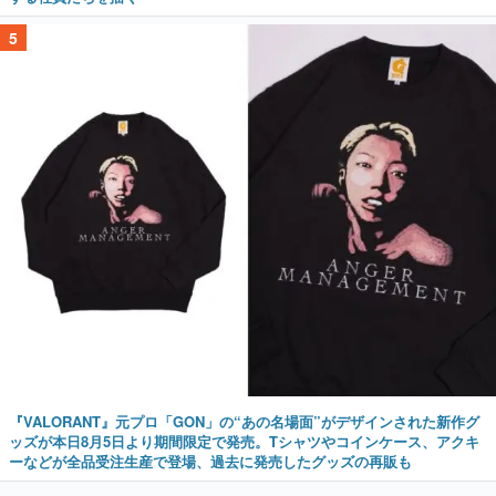
5
『VALORANT』元プロ「GON」の“あの名場面”がデザインされた新作グ
ッズが本日8月5日より期間限定で発売。Tシャツやコインケース、アクキ
ーなどが全品受注生産で登場、過去に発売したグッズの再販も