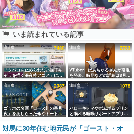
インタビュー
連載・特集一覧
いま読まれている記事
殿堂入り記事
SNS拡散数が数千以上！ ページビュー数万以上！ などな
ど。多くの人々に読まれた、電ファミ渾身の“殿堂入り”記
注目度
7480
注目度
2783
事をまとめました。
ゲームの企画書
名作ゲームクリエイターの方々に製作時のエピソードをお
聞きし、ヒットする企画（ゲーム）とは何か？を探ってい
「タバコを止められない猫耳キ
VTuber・ばあちゃるさんが引退
きます。
ャラを描く深夜枠アニメ」に視
を発表。時期などの詳細は8月9
聴者の一部から批判意見。違法
日15時からの配信で説明
赫本
注目度
2387
注目度
1078
薬物の使用と思しき描写も含め
この物語を解いてはいけない。『赫本』は、〈試験問題〉
て、BPOが議論を交わす
の形をした短編ホラー小説集です。
新世代に訊く
ゴッホの名画『ローヌ川の星月
ハローキティやポムポムプリン
これからのデジタルゲーム市場を担う若きクリエイター達
夜』をあしらった傘やトートバ
と眠れる睡眠サポートアプリ
の姿を追い、彼らのルーツと情熱を探っていきます。
ッグなどが登場。8月7日21時よ
『ゆめたび』が配信中。キャラ
り2日間限定で予約販売
ごとのASMRや目覚ましアラー
対馬に30年住む地元民が『ゴースト・オ
ゲーム世代の作家たち
ムも搭載
ゲームに多大な影響を受けた作家さんに取材し、ゲームが