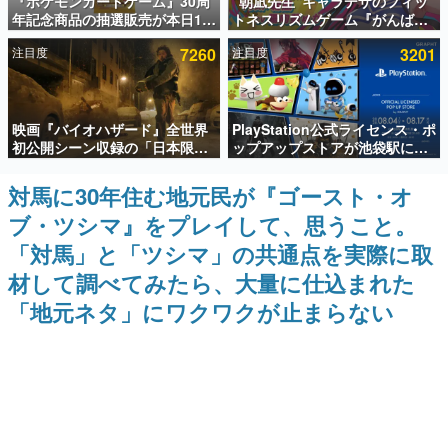
『ポケモンカードゲーム』30周
“朝凪先生”キャラデザのフィッ
年記念商品の抽選販売が本日12
トネスリズムゲーム『がんば
インタビュー
時より開始。拡張パック「30th
れ！チアリズム』Steamストア
注目度
7260
注目度
3201
CELEBRATION」のボックス
ページが公開。キャラクターの
連載・特集一覧
に、「プレミアムデッキセット
CVは陽向葵ゅかさん
エーフィ・ブラッキー」
「FUTURISTIC BOX」の計3商
殿堂入り記事
品
映画『バイオハザード』全世界
PlayStation公式ライセンス・ポ
SNS拡散数が数千以上！ ページビュー数万以上！ などな
ど。多くの人々に読まれた、電ファミ渾身の“殿堂入り”記
初公開シーン収録の「日本限
ップアップストアが池袋駅にて
事をまとめました。
定」予告映像が解禁。バイオの
期間限定で開催。夏のアパレル
日（8月10日）にあわせて、
や『ブラッドボーン』の新作ア
対馬に30年住む地元民が『ゴースト・オ
ゲームの企画書
「ラクーンシティ総合病院」へ
イテムが登場
名作ゲームクリエイターの方々に製作時のエピソードをお
ブ・ツシマ』をプレイして、思うこと。
行く配達人の姿が披露
聞きし、ヒットする企画（ゲーム）とは何か？を探ってい
きます。
「対馬」と「ツシマ」の共通点を実際に取
赫本
材して調べてみたら、大量に仕込まれた
この物語を解いてはいけない。『赫本』は、〈試験問題〉
「地元ネタ」にワクワクが止まらない
の形をした短編ホラー小説集です。
新世代に訊く
これからのデジタルゲーム市場を担う若きクリエイター達
の姿を追い、彼らのルーツと情熱を探っていきます。
ゲーム世代の作家たち
ゲームに多大な影響を受けた作家さんに取材し、ゲームが