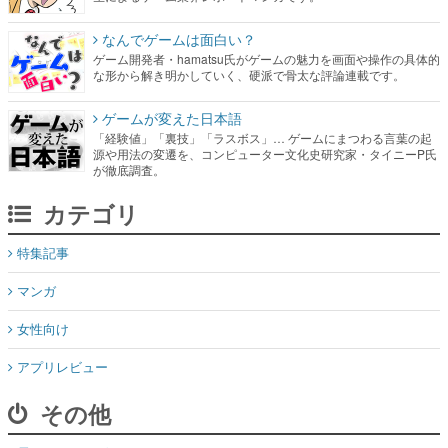
なんでゲームは面白い？
ゲーム開発者・hamatsu氏がゲームの魅力を画面や操作の具体的
な形から解き明かしていく、硬派で骨太な評論連載です。
ゲームが変えた日本語
「経験値」「裏技」「ラスボス」… ゲームにまつわる言葉の起
源や用法の変遷を、コンピューター文化史研究家・タイニーP氏
が徹底調査。
カテゴリ
特集記事
マンガ
女性向け
アプリレビュー
その他