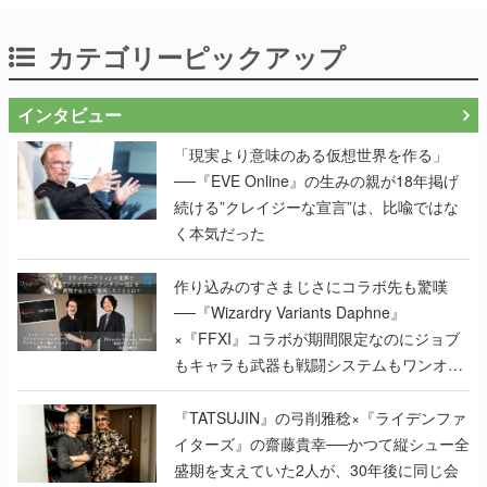
カテゴリーピックアップ
インタビュー
「現実より意味のある仮想世界を作る」
──『EVE Online』の生みの親が18年掲げ
続ける”クレイジーな宣言”は、比喩ではな
く本気だった
作り込みのすさまじさにコラボ先も驚嘆
──『Wizardry Variants Daphne』
×『FFXI』コラボが期間限定なのにジョブ
もキャラも武器も戦闘システムもワンオフ
で作り込まれた理由を両ディレクターに聞
く
『TATSUJIN』の弓削雅稔×『ライデンファ
イターズ』の齋藤貴幸──かつて縦シュー全
盛期を支えていた2人が、30年後に同じ会