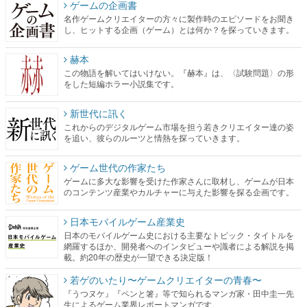
ゲームの企画書
名作ゲームクリエイターの方々に製作時のエピソードをお聞き
し、ヒットする企画（ゲーム）とは何か？を探っていきます。
赫本
この物語を解いてはいけない。『赫本』は、〈試験問題〉の形
をした短編ホラー小説集です。
新世代に訊く
これからのデジタルゲーム市場を担う若きクリエイター達の姿
を追い、彼らのルーツと情熱を探っていきます。
ゲーム世代の作家たち
ゲームに多大な影響を受けた作家さんに取材し、ゲームが日本
のコンテンツ産業やカルチャーに与えた影響を探る企画です。
日本モバイルゲーム産業史
日本のモバイルゲーム史における主要なトピック・タイトルを
網羅するほか、開発者へのインタビューや識者による解説を掲
載。約20年の歴史が一望できる決定版！
若ゲのいたり〜ゲームクリエイターの青春〜
『うつヌケ』『ペンと箸』等で知られるマンガ家・田中圭一先
生によるゲーム業界レポートマンガです。