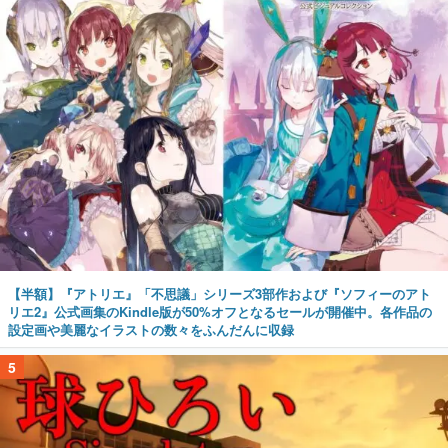
【半額】『アトリエ』「不思議」シリーズ3部作および『ソフィーのアト
リエ2』公式画集のKindle版が50%オフとなるセールが開催中。各作品の
設定画や美麗なイラストの数々をふんだんに収録
5