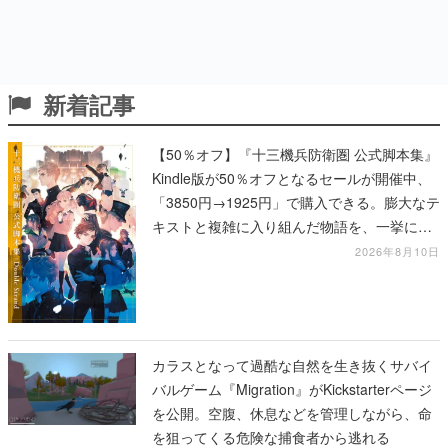
新着記事
【50％オフ】『十三機兵防衛圏 公式脚本集』
Kindle版が50％オフとなるセールが開催中、
「3850円→1925円」で購入できる。膨大なテ
キストと複雑に入り組んだ物語を、一挙に再
確認
2026年8月10日
カラスとなって過酷な自然を生き抜くサバイ
バルゲーム『Migration』がKickstarterページ
を公開。空腹、休息などを管理しながら、命
を狙ってくる危険な捕食者から逃れる