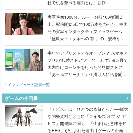
社で机を並べる理由とは。新作
『TATSUJIN EXTREME』で初タッグを組
んだレジェンド2人に訊く開発秘話
実写映像1000分、ルート分岐100種類以
上。配信開始5日で100万本を売った、中国
発の実写インタラクティブドラマゲーム
『盛世天下：女帝への道II』の、規模が違
うこだわりをプロデューサーに聞いた
半年でアプリストアをオープン？ スマホア
プリの“代替ストア”として、わずか6ヵ月で
国内向けローンチを行った発見型ストア
『あっぷアリーナ！』仕掛け人に話を聞い
てみた
インタビュー
の記事一覧
ゲームの企画書
『アビス』は、ひとつの奇跡だった──膨大
な開発資料とともに『テイルズ オブ ジ ア
ビス』開発陣に聞く、「生まれた意味を知
るRPG」が生まれた理由【ゲームの企画