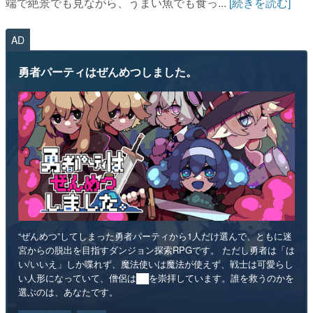
端で絶景でも見ながら、うまい魚でも食っ...
[続きを読む]
AD
勇者パーティはぜんめつしました。
“ぜんめつ”してしまった勇者パーティから1人だけ選んで、ともに迷
宮からの脱出を目指すダンジョン探索RPGです。 ただし勇者は「は
い/いいえ」しか喋れず、魔法使いは魔法が使えず、戦士は可愛らし
い人形になっていて、僧侶は██を崇拝しています。誰を救うのかを
選ぶのは、あなたです。