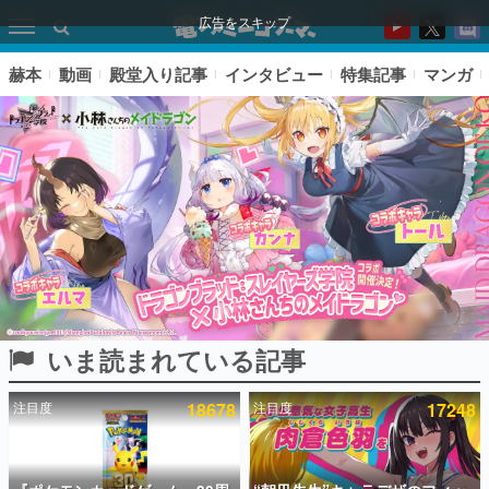
広告をスキップ
赫本
動画
殿堂入り記事
インタビュー
特集記事
マンガ
いま読まれている記事
ピックアップ
注目度
18678
注目度
17248
電ファミのいま読まれている記事ランキング
アプリセール情報