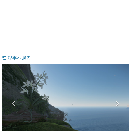
日本のコンテンツ産業やカルチャーに与えた影響を探る企
画です。
日本モバイルゲーム産業史
日本のモバイルゲーム史における主要なトピック・タイト
ルを網羅するほか、開発者へのインタビューや識者による
解説を掲載。約20年の歴史が一望できる決定版！
若ゲのいたり〜ゲームクリエイターの青春〜
『うつヌケ』『ペンと箸』等で知られるマンガ家・田中圭
一先生によるゲーム業界レポートマンガです。
記事へ戻る
なんでゲームは面白い？
ゲーム開発者・hamatsu氏がゲームの魅力を画面や操作の
具体的な形から解き明かしていく、硬派で骨太な評論連載
です。
ゲームが変えた日本語
「経験値」「裏技」「ラスボス」… ゲームにまつわる言葉
の起源や用法の変遷を、コンピューター文化史研究家・タ
イニーP氏が徹底調査。
カテゴリ
特集記事