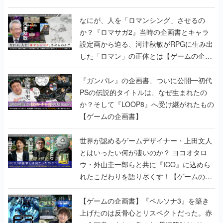
書】
なにが、人を「ロマンシング」させるの
か？『ロマサガ2』当時の企画書とキャラ
設定画から迫る、河津秋敏がRPGに生み出
した「ロマン」の正体とは【ゲームの企画
書】
『ガンパレ』の企画書、ついに公開━初代
PSの伝説的タイトルは、なぜ生まれたの
か？そして『LOOP8』へ受け継がれたもの
【ゲームの企画書】
世界が認めるゲームデザイナー・上田文人
とはいったい何が凄いのか？ ヨコオタロ
ウ・外山圭一郎らと共に『ICO』に込めら
れたこだわりを語り尽くす！【ゲームの企
画書】
【ゲームの企画書】『ペルソナ3』を築き
上げたのは反骨心とリスペクトだった。赤