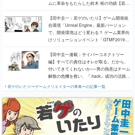
ムに革命をもたらした鈴木 裕の功績【若ゲ
のいたり】
【田中圭一：若ゲのいたり】ゲーム開発統
合環境「Unreal Engine」最新バージョン
で、開発環境はどう変わる？ ゲーム業界向
けソリューションイベント「GTMF2019」
に行って、より理解を深めよう【PR】
【田中圭一連載：サイバーコネクトツー
編】すべての責任はオレが取る。だから、
付いてきてくれないか──男の熱意はチーム
解散の危機を救い、『.hack』成功の活路を
開く。業界の快男児・松山 洋に流れる血は
若ゲのいたり〜ゲームクリエイターの青春〜
の記事一覧
『少年ジャンプ』色だった【若ゲのいた
り】