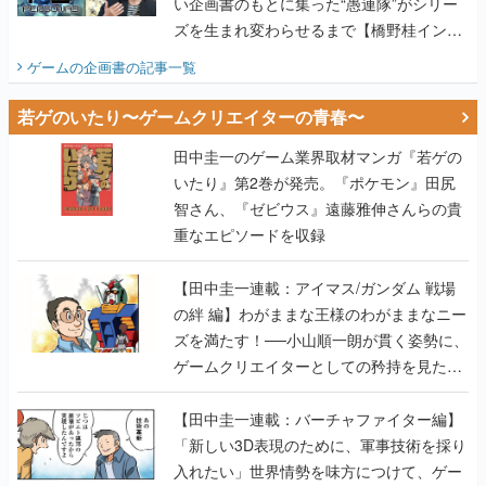
い企画書のもとに集った“愚連隊”がシリー
ズを生まれ変わらせるまで【橋野桂インタ
ビュー】
ゲームの企画書
の記事一覧
若ゲのいたり〜ゲームクリエイターの青春〜
田中圭一のゲーム業界取材マンガ『若ゲの
いたり』第2巻が発売。『ポケモン』田尻
智さん、『ゼビウス』遠藤雅伸さんらの貴
重なエピソードを収録
【田中圭一連載：アイマス/ガンダム 戦場
の絆 編】わがままな王様のわがままなニー
ズを満たす！──小山順一朗が貫く姿勢に、
ゲームクリエイターとしての矜持を見た
【若ゲのいたり最終回】
【田中圭一連載：バーチャファイター編】
「新しい3D表現のために、軍事技術を採り
入れたい」世界情勢を味方につけて、ゲー