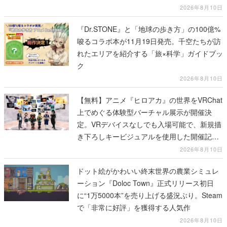
2026年8月10日
『Dr.STONE』と「地球の歩き方」の100億%
唆るコラボ本が11月19日発売。千空たちが訪
れたエリアを紹介する「旅×科学」ガイドブッ
ク
2026年8月10日
【無料】アニメ『ヒロアカ』の世界をVRChat
上でめぐる体験型バーチャル展示が開催決
定。VRデバイスなしでも入場可能で、新規描
き下ろしキービジュアルを使用した開催記念
グッズも販売
2026年8月10日
ドット絵がかわいい終末世界の農業シミュレ
ーション『Doloc Town』正式リリース初日
に“1万5000本”を売り上げる盛況ぶり。Steam
で「非常に好評」を獲得する人気作
2026年8月10日