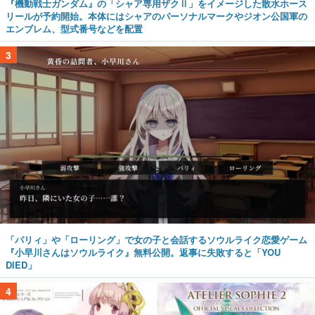
『機動戦士ガンダム』の「シャア専用ザクⅡ」をイメージした散水ホース
リールが予約開始。本体にはシャアのパーソナルマークやジオン公国軍の
エンブレム、型式番号などを配置
3
「パリィ」や「ローリング」で女の子と会話するソウルライク恋愛ゲーム
『小早川さんはソウルライク』無料公開。返事に失敗すると「YOU
DIED」
4