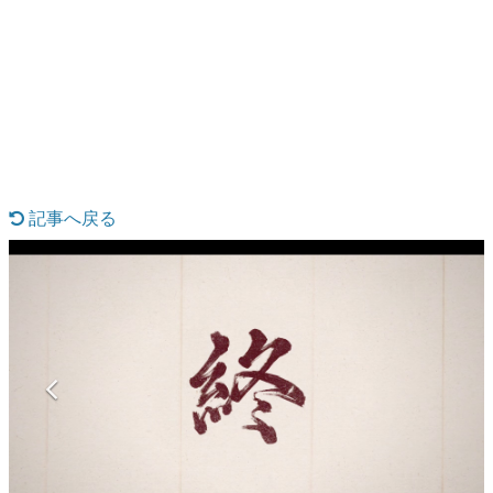
日本のコンテンツ産業やカルチャーに与えた影響を探る企
画です。
日本モバイルゲーム産業史
日本のモバイルゲーム史における主要なトピック・タイト
ルを網羅するほか、開発者へのインタビューや識者による
解説を掲載。約20年の歴史が一望できる決定版！
若ゲのいたり〜ゲームクリエイターの青春〜
『うつヌケ』『ペンと箸』等で知られるマンガ家・田中圭
一先生によるゲーム業界レポートマンガです。
記事へ戻る
なんでゲームは面白い？
ゲーム開発者・hamatsu氏がゲームの魅力を画面や操作の
具体的な形から解き明かしていく、硬派で骨太な評論連載
です。
ゲームが変えた日本語
「経験値」「裏技」「ラスボス」… ゲームにまつわる言葉
の起源や用法の変遷を、コンピューター文化史研究家・タ
イニーP氏が徹底調査。
カテゴリ
特集記事