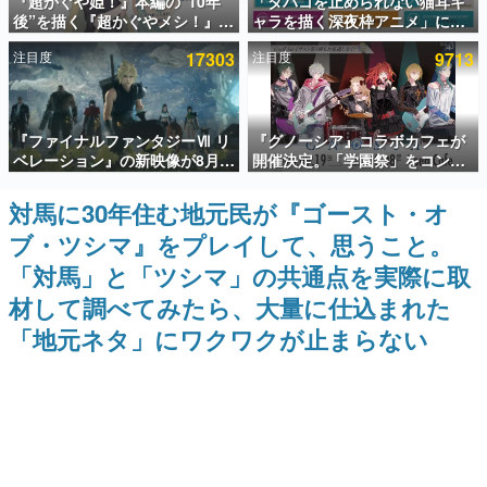
『超かぐや姫！』本編の“10年
「タバコを止められない猫耳キ
後”を描く『超かぐやメシ！』
ャラを描く深夜枠アニメ」に視
インタビュー
Web連載決定。新たなWebマン
聴者の一部から批判意見。違法
注目度
17303
注目度
9713
ガレーベル「ビビビコミック」
薬物の使用と思しき描写も含め
連載・特集一覧
にて特別話が掲載スタート、あ
て、BPOが議論を交わす
のお話には…まだ続きがある！
殿堂入り記事
『ファイナルファンタジーⅦ リ
『グノーシア』コラボカフェが
SNS拡散数が数千以上！ ページビュー数万以上！ などな
ど。多くの人々に読まれた、電ファミ渾身の“殿堂入り”記
ベレーション』の新映像が8月
開催決定。「学園祭」をコンセ
事をまとめました。
26日早朝に公開へ。『FF7』リ
プトに、模擬店やセツやSQ、ラ
メイクシリーズの完結編、
キオたちが学祭バンドを楽しむ
対馬に30年住む地元民が『ゴースト・オ
ゲームの企画書
「gamescom」のオープニング
様子を切り取った新グッズが展
名作ゲームクリエイターの方々に製作時のエピソードをお
ブ・ツシマ』をプレイして、思うこと。
ナイトライブにてディレクター
開
聞きし、ヒットする企画（ゲーム）とは何か？を探ってい
の浜口直樹氏が登壇する予定
きます。
「対馬」と「ツシマ」の共通点を実際に取
赫本
材して調べてみたら、大量に仕込まれた
この物語を解いてはいけない。『赫本』は、〈試験問題〉
「地元ネタ」にワクワクが止まらない
の形をした短編ホラー小説集です。
新世代に訊く
これからのデジタルゲーム市場を担う若きクリエイター達
の姿を追い、彼らのルーツと情熱を探っていきます。
ゲーム世代の作家たち
ゲームに多大な影響を受けた作家さんに取材し、ゲームが