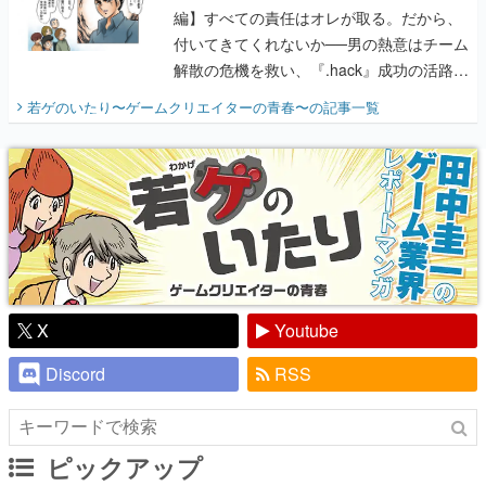
編】すべての責任はオレが取る。だから、
付いてきてくれないか──男の熱意はチーム
解散の危機を救い、『.hack』成功の活路を
開く。業界の快男児・松山 洋に流れる血は
若ゲのいたり〜ゲームクリエイターの青春〜
の記事一覧
『少年ジャンプ』色だった【若ゲのいた
り】
X
Youtube
Discord
RSS
ピックアップ