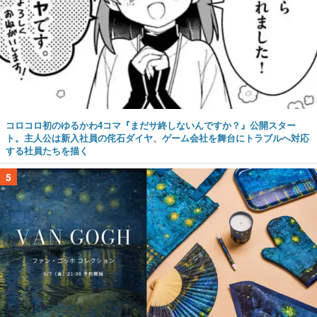
コロコロ初のゆるかわ4コマ『まだサ終しないんですか？』公開スター
ト。主人公は新入社員の侘石ダイヤ、ゲーム会社を舞台にトラブルへ対応
する社員たちを描く
5