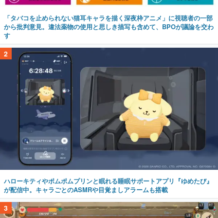
「タバコを止められない猫耳キャラを描く深夜枠アニメ」に視聴者の一部
から批判意見。違法薬物の使用と思しき描写も含めて、BPOが議論を交わ
す
2
ハローキティやポムポムプリンと眠れる睡眠サポートアプリ『ゆめたび』
が配信中。キャラごとのASMRや目覚ましアラームも搭載
3