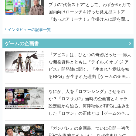
プリの“代替ストア”として、わずか6ヵ月で
国内向けローンチを行った発見型ストア
『あっぷアリーナ！』仕掛け人に話を聞い
てみた
インタビュー
の記事一覧
ゲームの企画書
『アビス』は、ひとつの奇跡だった──膨大
な開発資料とともに『テイルズ オブ ジ ア
ビス』開発陣に聞く、「生まれた意味を知
るRPG」が生まれた理由【ゲームの企画
書】
なにが、人を「ロマンシング」させるの
か？『ロマサガ2』当時の企画書とキャラ
設定画から迫る、河津秋敏がRPGに生み出
した「ロマン」の正体とは【ゲームの企画
書】
『ガンパレ』の企画書、ついに公開━初代
PSの伝説的タイトルは、なぜ生まれたの