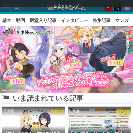
広告をスキップ
赫本
動画
殿堂入り記事
インタビュー
特集記事
マンガ
いま読まれている記事
ピックアップ
注目度
33374
注目度
31130
電ファミのいま読まれている記事ランキング
アプリセール情報