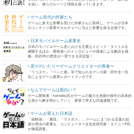
を追い、彼らのルーツと情熱を探っていきます。
ゲーム世代の作家たち
ゲームに多大な影響を受けた作家さんに取材し、ゲームが日本
のコンテンツ産業やカルチャーに与えた影響を探る企画です。
日本モバイルゲーム産業史
日本のモバイルゲーム史における主要なトピック・タイトルを
網羅するほか、開発者へのインタビューや識者による解説を掲
載。約20年の歴史が一望できる決定版！
若ゲのいたり〜ゲームクリエイターの青春〜
『うつヌケ』『ペンと箸』等で知られるマンガ家・田中圭一先
生によるゲーム業界レポートマンガです。
なんでゲームは面白い？
ゲーム開発者・hamatsu氏がゲームの魅力を画面や操作の具体的
な形から解き明かしていく、硬派で骨太な評論連載です。
ゲームが変えた日本語
「経験値」「裏技」「ラスボス」… ゲームにまつわる言葉の起
源や用法の変遷を、コンピューター文化史研究家・タイニーP氏
が徹底調査。