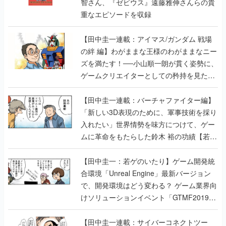
智さん、『ゼビウス』遠藤雅伸さんらの貴
重なエピソードを収録
【田中圭一連載：アイマス/ガンダム 戦場
の絆 編】わがままな王様のわがままなニー
ズを満たす！──小山順一朗が貫く姿勢に、
ゲームクリエイターとしての矜持を見た
【若ゲのいたり最終回】
【田中圭一連載：バーチャファイター編】
「新しい3D表現のために、軍事技術を採り
入れたい」世界情勢を味方につけて、ゲー
ムに革命をもたらした鈴木 裕の功績【若ゲ
のいたり】
【田中圭一：若ゲのいたり】ゲーム開発統
合環境「Unreal Engine」最新バージョン
で、開発環境はどう変わる？ ゲーム業界向
けソリューションイベント「GTMF2019」
に行って、より理解を深めよう【PR】
【田中圭一連載：サイバーコネクトツー