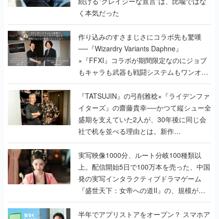
続ける”クレイジーな宣言”は、比喩ではな
く本気だった
作り込みのすさまじさにコラボ先も驚嘆
──『Wizardry Variants Daphne』
×『FFXI』コラボが期間限定なのにジョブ
もキャラも武器も戦闘システムもワンオフ
で作り込まれた理由を両ディレクターに聞
く
『TATSUJIN』の弓削雅稔×『ライデンファ
イターズ』の齋藤貴幸──かつて縦シュー全
盛期を支えていた2人が、30年後に同じ会
社で机を並べる理由とは。新作
『TATSUJIN EXTREME』で初タッグを組
んだレジェンド2人に訊く開発秘話
実写映像1000分、ルート分岐100種類以
上。配信開始5日で100万本を売った、中国
発の実写インタラクティブドラマゲーム
『盛世天下：女帝への道II』の、規模が違
うこだわりをプロデューサーに聞いた
半年でアプリストアをオープン？ スマホア