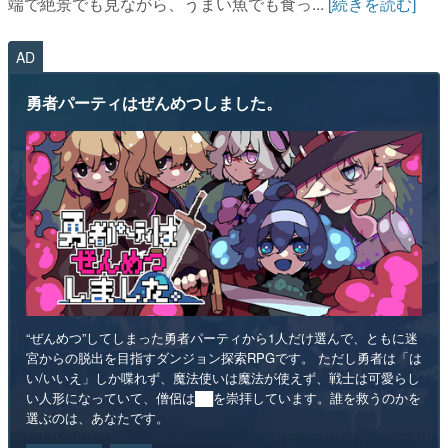
端で絶景でも見ながら、うまい魚でも食っ...
[続きを読む]
AD
勇者パーティはぜんめつしました。
“ぜんめつ”してしまった勇者パーティから1人だけ選んで、ともに迷
宮からの脱出を目指すダンジョン探索RPGです。 ただし勇者は「は
い/いいえ」しか喋れず、魔法使いは魔法が使えず、戦士は可愛らし
い人形になっていて、僧侶は██を崇拝しています。誰を救うのかを
選ぶのは、あなたです。