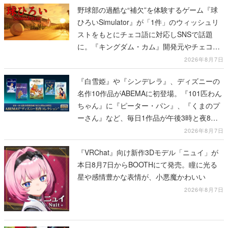
野球部の過酷な“補欠”を体験するゲーム『球
ひろいSimulator』が「1件」のウィッシュリ
ストをもとにチェコ語に対応しSNSで話題
に。『キングダム・カム』開発元やチェコの
プロ野球選手から称賛の声
2026年8月7日
『白雪姫』や『シンデレラ』、ディズニーの
名作10作品がABEMAに初登場。『101匹わん
ちゃん』に『ピーター・パン』、『くまのプ
ーさん』など、毎日1作品が午後3時と夜8時
に2回放送
2026年8月7日
『VRChat』向け新作3Dモデル「ニュイ」が
本日8月7日からBOOTHにて発売。瞳に光る
星や感情豊かな表情が、小悪魔かわいい
2026年8月7日