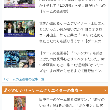
か？そして『LOOP8』へ受け継がれたもの
【ゲームの企画書】
世界が認めるゲームデザイナー・上田文人
とはいったい何が凄いのか？ ヨコオタロ
ウ・外山圭一郎らと共に『ICO』に込めら
れたこだわりを語り尽くす！【ゲームの企
画書】
【ゲームの企画書】『ペルソナ3』を築き
上げたのは反骨心とリスペクトだった。赤
い企画書のもとに集った“愚連隊”がシリー
ズを生まれ変わらせるまで【橋野桂インタ
ビュー】
ゲームの企画書
の記事一覧
若ゲのいたり〜ゲームクリエイターの青春〜
田中圭一のゲーム業界取材マンガ『若ゲの
いたり』第2巻が発売。『ポケモン』田尻