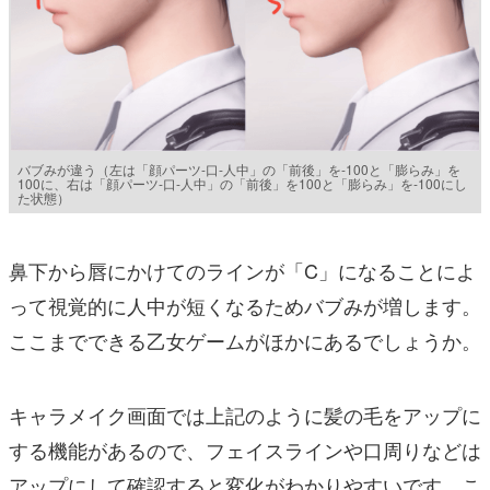
バブみが違う（左は「顔パーツ-口-人中」の「前後」を-100と「膨らみ」を
100に、右は「顔パーツ-口-人中」の「前後」を100と「膨らみ」を-100にし
た状態）
鼻下から唇にかけてのラインが「C」になることによ
って視覚的に人中が短くなるためバブみが増します。
ここまでできる乙女ゲームがほかにあるでしょうか。
キャラメイク画面では上記のように髪の毛をアップに
する機能があるので、フェイスラインや口周りなどは
アップにして確認すると変化がわかりやすいです。こ