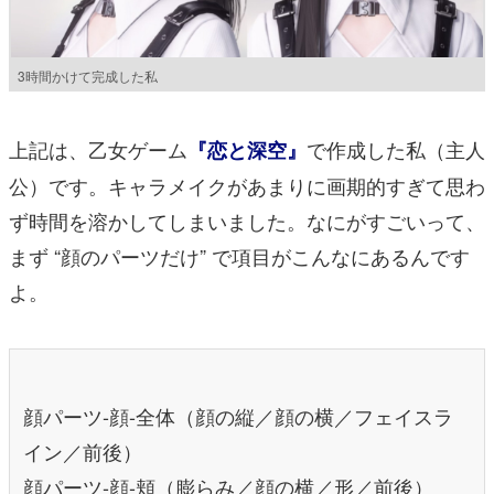
3時間かけて完成した私
上記は、乙女ゲーム
で作成した私（主人
『恋と深空』
公）です。キャラメイクがあまりに画期的すぎて思わ
ず時間を溶かしてしまいました。なにがすごいって、
まず “顔のパーツだけ” で項目がこんなにあるんです
よ。
顔パーツ-顔-全体（顔の縦／顔の横／フェイスラ
イン／前後）
顔パーツ-顔-頬（膨らみ／顔の横／形／前後）