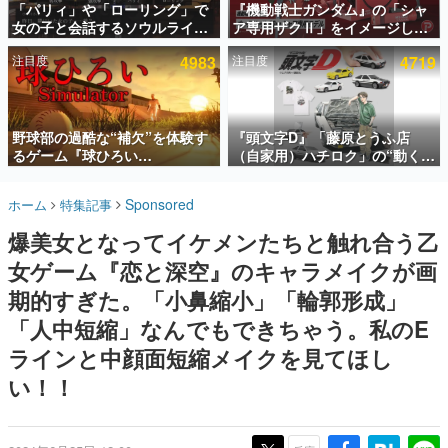
「パリィ」や「ローリング」で
『機動戦士ガンダム』の「シャ
女の子と会話するソウルライク
ア専用ザクⅡ」をイメージした
インタビュー
恋愛ゲーム『小早川さんはソウ
散水ホースリールが予約開始。
注目度
4983
注目度
4719
ルライク』無料公開。返事に失
本体にはシャアのパーソナルマ
連載・特集一覧
敗すると「YOU DIED」
ークやジオン公国軍のエンブレ
ム、型式番号などを配置
殿堂入り記事
SNS拡散数が数千以上！ ページビュー数万以上！ などな
野球部の過酷な“補欠”を体験す
『頭文字D』「藤原とうふ店
ど。多くの人々に読まれた、電ファミ渾身の“殿堂入り”記
るゲーム『球ひろい
（自家用）ハチロク」の“動くテ
事をまとめました。
Simulator』が「1件」のウィッ
ィッシュケース”が買えるポップ
シュリストをもとにチェコ語に
アップショップが開催へ。マン
ゲームの企画書
Sponsored
ホーム
特集記事
対応しSNSで話題に。『キング
ガの舞台である群馬の「イオン
名作ゲームクリエイターの方々に製作時のエピソードをお
聞きし、ヒットする企画（ゲーム）とは何か？を探ってい
ダム・カム』開発元やチェコの
モール高崎」にて、8月11日か
爆美女となってイケメンたちと触れ合う乙
きます。
プロ野球選手から称賛の声
ら8月20日までの期間限定で開
催予定
女ゲーム『恋と深空』のキャラメイクが画
赫本
この物語を解いてはいけない。『赫本』は、〈試験問題〉
期的すぎた。「小鼻縮小」「輪郭形成」
の形をした短編ホラー小説集です。
「人中短縮」なんでもできちゃう。私のE
ラインと中顔面短縮メイクを見てほし
新世代に訊く
これからのデジタルゲーム市場を担う若きクリエイター達
い！！
の姿を追い、彼らのルーツと情熱を探っていきます。
ゲーム世代の作家たち
ゲームに多大な影響を受けた作家さんに取材し、ゲームが