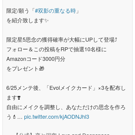
限定/願う「
#双影の重なる時
」
を紹介致します✨
限定星5思念の獲得確率が大幅にUPして登場⤴️
フォロー＆この投稿をRPで抽選10名様に
Amazonコード3000円分
をプレゼント🎁
6/25メンテ後、「Evolメイクカード」×3を配布し
ます❣️
自由にメイクを調整し、あなただけの思念を作ろ
う💄…
pic.twitter.com/kjAODNJhl3