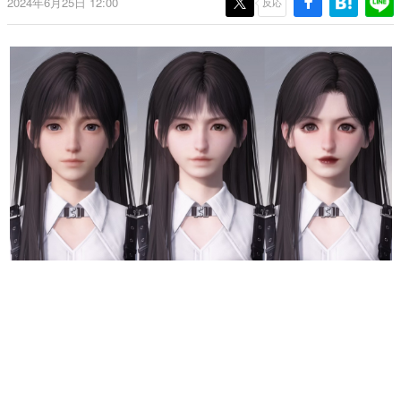
2024年6月25日 12:00
反応
日本のコンテンツ産業やカルチャーに与えた影響を探る企
画です。
日本モバイルゲーム産業史
日本のモバイルゲーム史における主要なトピック・タイト
ルを網羅するほか、開発者へのインタビューや識者による
解説を掲載。約20年の歴史が一望できる決定版！
若ゲのいたり〜ゲームクリエイターの青春〜
『うつヌケ』『ペンと箸』等で知られるマンガ家・田中圭
一先生によるゲーム業界レポートマンガです。
なんでゲームは面白い？
ゲーム開発者・hamatsu氏がゲームの魅力を画面や操作の
具体的な形から解き明かしていく、硬派で骨太な評論連載
です。
ゲームが変えた日本語
「経験値」「裏技」「ラスボス」… ゲームにまつわる言葉
の起源や用法の変遷を、コンピューター文化史研究家・タ
イニーP氏が徹底調査。
カテゴリ
特集記事