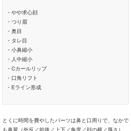
・やや求心顔
・つり眉
・奥目
・タレ目
・小鼻縮小
・人中縮小
・Cカールリップ
・口角リフト
・Eライン形成
とくに時間を費やしたパーツは鼻と口周りで、なかで
も鼻翼（外反／前後／上下／角度／顔の横／厚さ）、