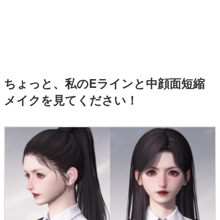
マンガ
女性向け
アプリレビュー
その他
ちょっと、私のEラインと中顔面短縮
メイクを見てください！
電ファミニコゲーマーとは？
運営：株式会社マレ