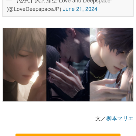
— 【公式】恋と深空-Love and Deepspace-
(@LoveDeepspaceJP)
June 21, 2024
文／
柳本マリエ