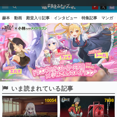
広告をスキップ
赫本
動画
殿堂入り記事
インタビュー
特集記事
マンガ
いま読まれている記事
ピックアップ
注目度
10054
注目度
7898
電ファミのいま読まれている記事ランキング
アプリセール情報