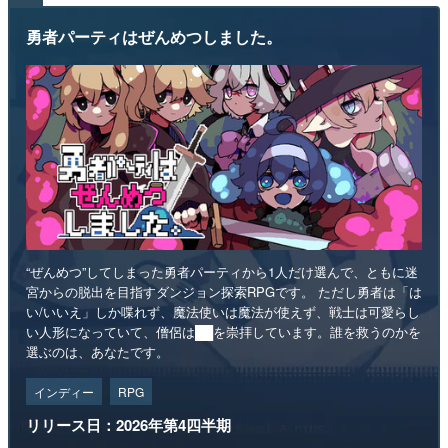
勇者パーティはぜんめつしました。
“ぜんめつ”してしまった勇者パーティから1人だけ選んで、ともに迷
宮からの脱出を目指すダンジョン探索RPGです。 ただし勇者は「は
い/いいえ」しか喋れず、魔法使いは魔法が使えず、戦士は可愛らし
い人形になっていて、僧侶は██を崇拝しています。誰を救うのかを
選ぶのは、あなたです。
インディー
RPG
リリース日：2026年第4四半期