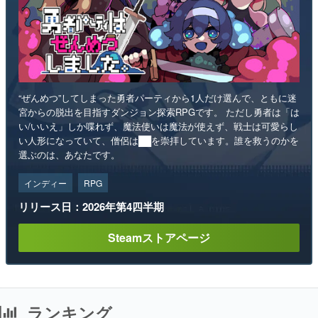
“ぜんめつ”してしまった勇者パーティから1人だけ選んで、ともに迷
宮からの脱出を目指すダンジョン探索RPGです。 ただし勇者は「は
い/いいえ」しか喋れず、魔法使いは魔法が使えず、戦士は可愛らし
い人形になっていて、僧侶は██を崇拝しています。誰を救うのかを
選ぶのは、あなたです。
インディー
RPG
リリース日：2026年第4四半期
Steamストアページ
ランキング