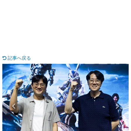
日本のコンテンツ産業やカルチャーに与えた影響を探る企
画です。
日本モバイルゲーム産業史
日本のモバイルゲーム史における主要なトピック・タイト
ルを網羅するほか、開発者へのインタビューや識者による
解説を掲載。約20年の歴史が一望できる決定版！
若ゲのいたり〜ゲームクリエイターの青春〜
『うつヌケ』『ペンと箸』等で知られるマンガ家・田中圭
一先生によるゲーム業界レポートマンガです。
記事へ戻る
なんでゲームは面白い？
ゲーム開発者・hamatsu氏がゲームの魅力を画面や操作の
具体的な形から解き明かしていく、硬派で骨太な評論連載
です。
ゲームが変えた日本語
「経験値」「裏技」「ラスボス」… ゲームにまつわる言葉
の起源や用法の変遷を、コンピューター文化史研究家・タ
イニーP氏が徹底調査。
カテゴリ
特集記事