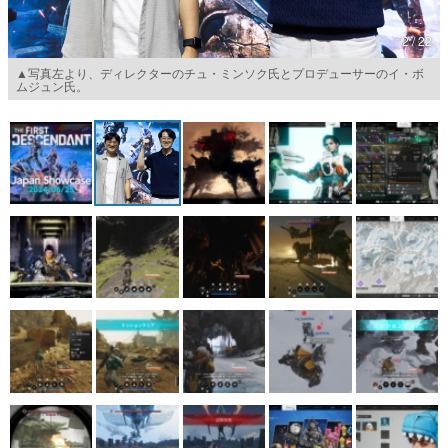
マンガ
2 / 22
女性向け
▲写真左より、ディレクターのチュ・ミンソク氏とプロデューサーのイ・ボ
ムジュン氏。
アプリレビュー
その他
電ファミニコゲーマーとは？
運営：株式会社マレ