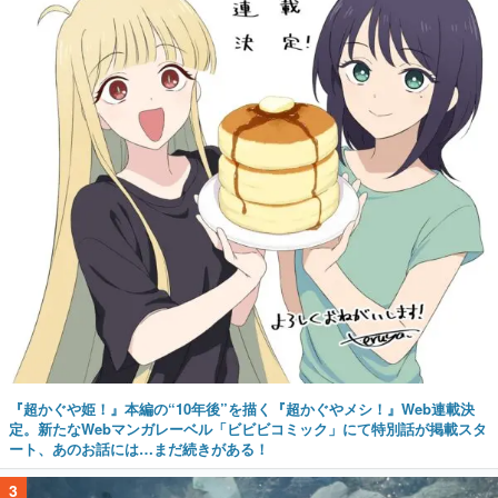
『超かぐや姫！』本編の“10年後”を描く『超かぐやメシ！』Web連載決
定。新たなWebマンガレーベル「ビビビコミック」にて特別話が掲載スタ
ート、あのお話には…まだ続きがある！
3