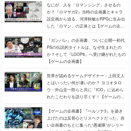
なにが、人を「ロマンシング」させるの
か？『ロマサガ2』当時の企画書とキャラ
設定画から迫る、河津秋敏がRPGに生み出
した「ロマン」の正体とは【ゲームの企画
書】
『ガンパレ』の企画書、ついに公開━初代
PSの伝説的タイトルは、なぜ生まれたの
か？そして『LOOP8』へ受け継がれたもの
【ゲームの企画書】
世界が認めるゲームデザイナー・上田文人
とはいったい何が凄いのか？ ヨコオタロ
ウ・外山圭一郎らと共に『ICO』に込めら
れたこだわりを語り尽くす！【ゲームの企
画書】
【ゲームの企画書】『ペルソナ3』を築き
上げたのは反骨心とリスペクトだった。赤
い企画書のもとに集った“愚連隊”がシリー