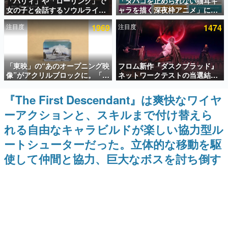
「パリィ」や「ローリング」で
「タバコを止められない猫耳キ
女の子と会話するソウルライク
ャラを描く深夜枠アニメ」に視
インタビュー
恋愛ゲーム『小早川さんはソウ
聴者の一部から批判意見。違法
注目度
1969
注目度
1474
ルライク』無料公開。返事に失
薬物の使用と思しき描写も含め
連載・特集一覧
敗すると「YOU DIED」
て、BPOが議論を交わす
殿堂入り記事
「東映」の“あのオープニング映
フロム新作『ダスクブラッド』
SNS拡散数が数千以上！ ページビュー数万以上！ などな
ど。多くの人々に読まれた、電ファミ渾身の“殿堂入り”記
像”がアクリルブロックに。「東
ネットワークテストの当選結果
事をまとめました。
映ヒストリカル グッズコレクシ
が8月7日22時に発表。応募サイ
ョン」が8月下旬より発売
トのマイページから確認可能、
『The First Descendant』は爽快なワイヤ
ゲームの企画書
テスト実施は8月21日～24日
名作ゲームクリエイターの方々に製作時のエピソードをお
ーアクションと、スキルまで付け替えら
聞きし、ヒットする企画（ゲーム）とは何か？を探ってい
きます。
れる自由なキャラビルドが楽しい協力型ル
赫本
ートシューターだった。立体的な移動を駆
この物語を解いてはいけない。『赫本』は、〈試験問題〉
使して仲間と協力、巨大なボスを討ち倒す
の形をした短編ホラー小説集です。
新世代に訊く
これからのデジタルゲーム市場を担う若きクリエイター達
の姿を追い、彼らのルーツと情熱を探っていきます。
ゲーム世代の作家たち
ゲームに多大な影響を受けた作家さんに取材し、ゲームが