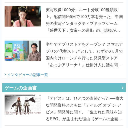
『TATSUJIN EXTREME』で初タッグを組
んだレジェンド2人に訊く開発秘話
実写映像1000分、ルート分岐100種類以
上。配信開始5日で100万本を売った、中国
発の実写インタラクティブドラマゲーム
『盛世天下：女帝への道II』の、規模が違
うこだわりをプロデューサーに聞いた
半年でアプリストアをオープン？ スマホア
プリの“代替ストア”として、わずか6ヵ月で
国内向けローンチを行った発見型ストア
『あっぷアリーナ！』仕掛け人に話を聞い
てみた
インタビュー
の記事一覧
ゲームの企画書
『アビス』は、ひとつの奇跡だった──膨大
な開発資料とともに『テイルズ オブ ジ ア
ビス』開発陣に聞く、「生まれた意味を知
るRPG」が生まれた理由【ゲームの企画
書】