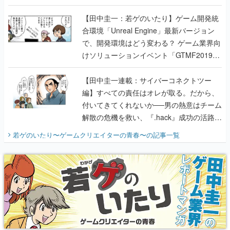
のいたり】
【田中圭一：若ゲのいたり】ゲーム開発統
合環境「Unreal Engine」最新バージョン
で、開発環境はどう変わる？ ゲーム業界向
けソリューションイベント「GTMF2019」
に行って、より理解を深めよう【PR】
【田中圭一連載：サイバーコネクトツー
編】すべての責任はオレが取る。だから、
付いてきてくれないか──男の熱意はチーム
解散の危機を救い、『.hack』成功の活路を
開く。業界の快男児・松山 洋に流れる血は
若ゲのいたり〜ゲームクリエイターの青春〜
の記事一覧
『少年ジャンプ』色だった【若ゲのいた
り】