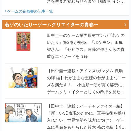
ズを生まれ変わらせるまで【橋野桂インタ
ビュー】
ゲームの企画書
の記事一覧
若ゲのいたり〜ゲームクリエイターの青春〜
田中圭一のゲーム業界取材マンガ『若ゲの
いたり』第2巻が発売。『ポケモン』田尻
智さん、『ゼビウス』遠藤雅伸さんらの貴
重なエピソードを収録
【田中圭一連載：アイマス/ガンダム 戦場
の絆 編】わがままな王様のわがままなニー
ズを満たす！──小山順一朗が貫く姿勢に、
ゲームクリエイターとしての矜持を見た
【若ゲのいたり最終回】
【田中圭一連載：バーチャファイター編】
「新しい3D表現のために、軍事技術を採り
入れたい」世界情勢を味方につけて、ゲー
ムに革命をもたらした鈴木 裕の功績【若ゲ