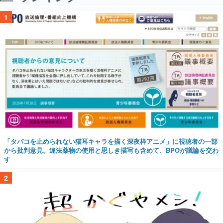
1
「タバコを止められない猫耳キャラを描く深夜枠アニメ」に視聴者の一部
から批判意見。違法薬物の使用と思しき描写も含めて、BPOが議論を交わ
す
2