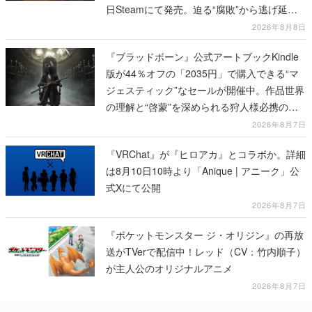
日Steamにて発売。迫る“腐敗”から逃げ延
び、持ち帰った家具で基地を再建
2026年8月8日
『ブラッドボーン』公式アートブックKindle
版が44％オフの「2035円」で購入できる“マ
ジェスティック”なセールが開催中。作品世界
の理解と“啓蒙”を深められる狩人様必携の一
冊
2026年8月7日
『VRChat』が『ヒロアカ』とコラボか。詳細
は8月10日10時より「Anique | アニーク」公
式Xにて公開
2026年8月7日
『ポケットモンスター ジ・オリジン』の再放
送がTVerで配信中！レッド（CV：竹内順子）
が主人公のオリジナルアニメ
2026年8月7日