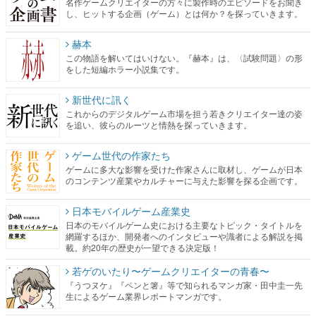
名作ゲームクリエイターの方々に製作時のエピソードをお聞き
し、ヒットする企画（ゲーム）とは何か？を探っていきます。
赫本
この物語を解いてはいけない。『赫本』は、〈試験問題〉の形
をした短編ホラー小説集です。
新世代に訊く
これからのデジタルゲーム市場を担う若きクリエイター達の姿
を追い、彼らのルーツと情熱を探っていきます。
ゲーム世代の作家たち
ゲームに多大な影響を受けた作家さんに取材し、ゲームが日本
のコンテンツ産業やカルチャーに与えた影響を探る企画です。
日本モバイルゲーム産業史
日本のモバイルゲーム史における主要なトピック・タイトルを
網羅するほか、開発者へのインタビューや識者による解説を掲
載。約20年の歴史が一望できる決定版！
若ゲのいたり〜ゲームクリエイターの青春〜
『うつヌケ』『ペンと箸』等で知られるマンガ家・田中圭一先
生によるゲーム業界レポートマンガです。