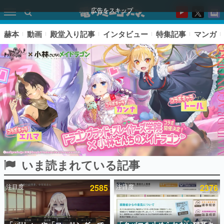
広告をスキップ
赫本
動画
殿堂入り記事
インタビュー
特集記事
マンガ
いま読まれている記事
ピックアップ
注目度
2585
注目度
2376
電ファミのいま読まれている記事ランキング
アプリセール情報