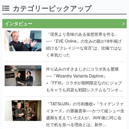
カテゴリーピックアップ
インタビュー
「現実より意味のある仮想世界を作る」
──『EVE Online』の生みの親が18年掲げ
続ける”クレイジーな宣言”は、比喩ではな
く本気だった
作り込みのすさまじさにコラボ先も驚嘆
──『Wizardry Variants Daphne』
×『FFXI』コラボが期間限定なのにジョブ
もキャラも武器も戦闘システムもワンオフ
で作り込まれた理由を両ディレクターに聞
く
『TATSUJIN』の弓削雅稔×『ライデンファ
イターズ』の齋藤貴幸──かつて縦シュー全
盛期を支えていた2人が、30年後に同じ会
社で机を並べる理由とは。新作