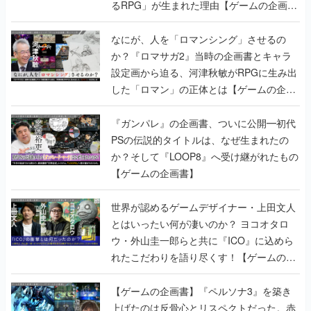
るRPG」が生まれた理由【ゲームの企画
書】
なにが、人を「ロマンシング」させるの
か？『ロマサガ2』当時の企画書とキャラ
設定画から迫る、河津秋敏がRPGに生み出
した「ロマン」の正体とは【ゲームの企画
書】
『ガンパレ』の企画書、ついに公開━初代
PSの伝説的タイトルは、なぜ生まれたの
か？そして『LOOP8』へ受け継がれたもの
【ゲームの企画書】
世界が認めるゲームデザイナー・上田文人
とはいったい何が凄いのか？ ヨコオタロ
ウ・外山圭一郎らと共に『ICO』に込めら
れたこだわりを語り尽くす！【ゲームの企
画書】
【ゲームの企画書】『ペルソナ3』を築き
上げたのは反骨心とリスペクトだった。赤