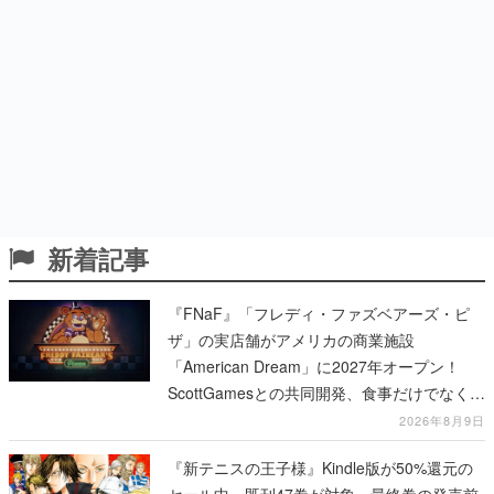
新着記事
『FNaF』「フレディ・ファズベアーズ・ピ
ザ」の実店舗がアメリカの商業施設
「American Dream」に2027年オープン！
ScottGamesとの共同開発、食事だけでなくス
テージショーや没入型のホラー体験も楽しめ
2026年8月9日
る
『新テニスの王子様』Kindle版が50%還元の
セール中。既刊47巻が対象、最終巻の発売前