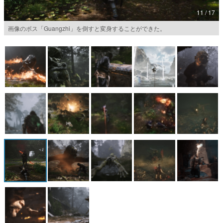
11 / 17
マンガ
画像のボス「Guangzhi」を倒すと変身することができた。
女性向け
アプリレビュー
その他
電ファミニコゲーマーとは？
運営：株式会社マレ