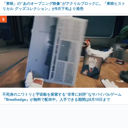
「東映」の“あのオープニング映像”がアクリルブロックに。「東映ヒスト
リカル グッズコレクション」が8月下旬より発売
5
不死身のニワトリと宇宙船を探索する“非常に好評”なサバイバルゲーム
『Breathedge』が無料で配布中。入手できる期間は8月10日まで