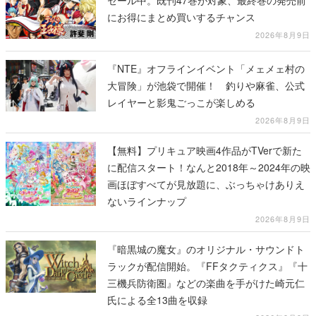
にお得にまとめ買いするチャンス
2026年8月9日
『NTE』オフラインイベント「メェメェ村の
大冒険」が池袋で開催！ 釣りや麻雀、公式
レイヤーと影鬼ごっこが楽しめる
2026年8月9日
【無料】プリキュア映画4作品がTVerで新た
に配信スタート！なんと2018年～2024年の映
画ほぼすべてが見放題に、ぶっちゃけありえ
ないラインナップ
2026年8月9日
『暗黒城の魔女』のオリジナル・サウンドト
ラックが配信開始。『FFタクティクス』『十
三機兵防衛圏』などの楽曲を手がけた崎元仁
氏による全13曲を収録