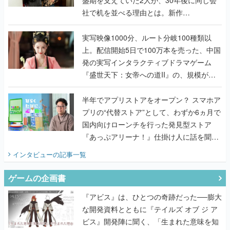
盛期を支えていた2人が、30年後に同じ会
社で机を並べる理由とは。新作
『TATSUJIN EXTREME』で初タッグを組
んだレジェンド2人に訊く開発秘話
実写映像1000分、ルート分岐100種類以
上。配信開始5日で100万本を売った、中国
発の実写インタラクティブドラマゲーム
『盛世天下：女帝への道II』の、規模が違
うこだわりをプロデューサーに聞いた
半年でアプリストアをオープン？ スマホア
プリの“代替ストア”として、わずか6ヵ月で
国内向けローンチを行った発見型ストア
『あっぷアリーナ！』仕掛け人に話を聞い
てみた
インタビュー
の記事一覧
ゲームの企画書
『アビス』は、ひとつの奇跡だった──膨大
な開発資料とともに『テイルズ オブ ジ ア
ビス』開発陣に聞く、「生まれた意味を知