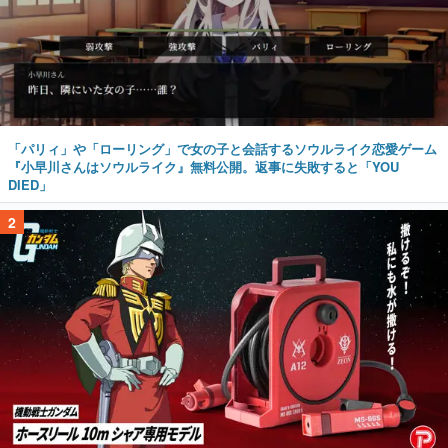
「パリィ」や「ローリング」で女の子と会話するソウルライク恋愛ゲーム
『小早川さんはソウルライク』無料公開。返事に失敗すると「YOU
DIED」
2