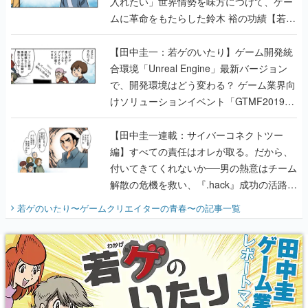
入れたい」世界情勢を味方につけて、ゲー
ムに革命をもたらした鈴木 裕の功績【若ゲ
のいたり】
【田中圭一：若ゲのいたり】ゲーム開発統
合環境「Unreal Engine」最新バージョン
で、開発環境はどう変わる？ ゲーム業界向
けソリューションイベント「GTMF2019」
に行って、より理解を深めよう【PR】
【田中圭一連載：サイバーコネクトツー
編】すべての責任はオレが取る。だから、
付いてきてくれないか──男の熱意はチーム
解散の危機を救い、『.hack』成功の活路を
開く。業界の快男児・松山 洋に流れる血は
若ゲのいたり〜ゲームクリエイターの青春〜
の記事一覧
『少年ジャンプ』色だった【若ゲのいた
り】