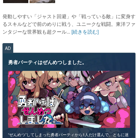
発動しやすい「ジャスト回避」や「戦っている敵」に変身す
るスキルなどで前のめりに戦う、ユニークな戦闘。東洋ファ
ンタジーな世界観も超クール...
[続きを読む]
AD
勇者パーティはぜんめつしました。
“ぜんめつ”してしまった勇者パーティから1人だけ選んで、ともに迷