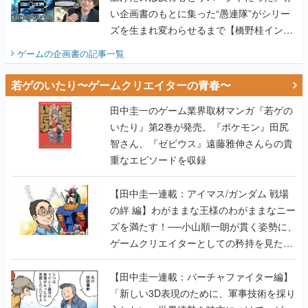
い企画書のもとに集った“愚連隊”がシリー
ズを生まれ変わらせるまで【橋野桂インタ
ビュー】
ゲームの企画書
の記事一覧
若ゲのいたり〜ゲームクリエイターの青春〜
田中圭一のゲーム業界取材マンガ『若ゲの
いたり』第2巻が発売。『ポケモン』田尻
智さん、『ゼビウス』遠藤雅伸さんらの貴
重なエピソードを収録
【田中圭一連載：アイマス/ガンダム 戦場
の絆 編】わがままな王様のわがままなニー
ズを満たす！──小山順一朗が貫く姿勢に、
ゲームクリエイターとしての矜持を見た
【若ゲのいたり最終回】
【田中圭一連載：バーチャファイター編】
「新しい3D表現のために、軍事技術を採り