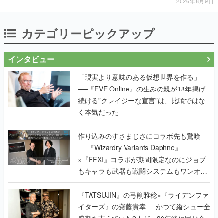
2026年8月9日
カテゴリーピックアップ
インタビュー
「現実より意味のある仮想世界を作る」
──『EVE Online』の生みの親が18年掲げ
続ける”クレイジーな宣言”は、比喩ではな
く本気だった
作り込みのすさまじさにコラボ先も驚嘆
──『Wizardry Variants Daphne』
×『FFXI』コラボが期間限定なのにジョブ
もキャラも武器も戦闘システムもワンオフ
で作り込まれた理由を両ディレクターに聞
く
『TATSUJIN』の弓削雅稔×『ライデンファ
イターズ』の齋藤貴幸──かつて縦シュー全