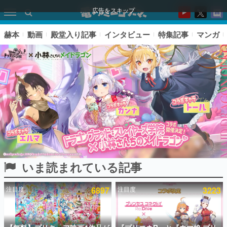
広告をスキップ
赫本
動画
殿堂入り記事
インタビュー
特集記事
マンガ
いま読まれている記事
ピックアップ
注目度
6897
注目度
3223
電ファミのいま読まれている記事ランキング
アプリセール情報