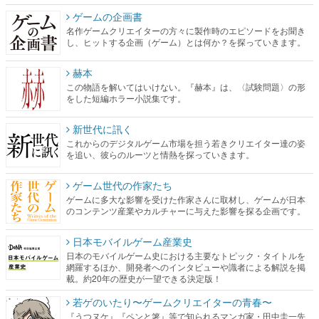
ゲームの企画書
名作ゲームクリエイターの方々に製作時のエピソードをお聞き
し、ヒットする企画（ゲーム）とは何か？を探っていきます。
赫本
この物語を解いてはいけない。『赫本』は、〈試験問題〉の形
をした短編ホラー小説集です。
新世代に訊く
これからのデジタルゲーム市場を担う若きクリエイター達の姿
を追い、彼らのルーツと情熱を探っていきます。
ゲーム世代の作家たち
ゲームに多大な影響を受けた作家さんに取材し、ゲームが日本
のコンテンツ産業やカルチャーに与えた影響を探る企画です。
日本モバイルゲーム産業史
日本のモバイルゲーム史における主要なトピック・タイトルを
網羅するほか、開発者へのインタビューや識者による解説を掲
載。約20年の歴史が一望できる決定版！
若ゲのいたり〜ゲームクリエイターの青春〜
『うつヌケ』『ペンと箸』等で知られるマンガ家・田中圭一先