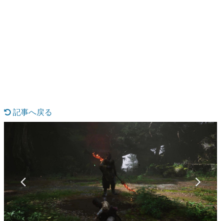
日本のコンテンツ産業やカルチャーに与えた影響を探る企
画です。
日本モバイルゲーム産業史
日本のモバイルゲーム史における主要なトピック・タイト
ルを網羅するほか、開発者へのインタビューや識者による
解説を掲載。約20年の歴史が一望できる決定版！
若ゲのいたり〜ゲームクリエイターの青春〜
『うつヌケ』『ペンと箸』等で知られるマンガ家・田中圭
一先生によるゲーム業界レポートマンガです。
記事へ戻る
なんでゲームは面白い？
ゲーム開発者・hamatsu氏がゲームの魅力を画面や操作の
具体的な形から解き明かしていく、硬派で骨太な評論連載
です。
ゲームが変えた日本語
「経験値」「裏技」「ラスボス」… ゲームにまつわる言葉
の起源や用法の変遷を、コンピューター文化史研究家・タ
イニーP氏が徹底調査。
カテゴリ
特集記事