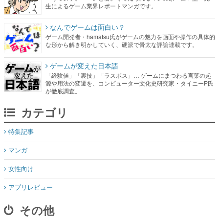
生によるゲーム業界レポートマンガです。
なんでゲームは面白い？
ゲーム開発者・hamatsu氏がゲームの魅力を画面や操作の具体的
な形から解き明かしていく、硬派で骨太な評論連載です。
ゲームが変えた日本語
「経験値」「裏技」「ラスボス」… ゲームにまつわる言葉の起
源や用法の変遷を、コンピューター文化史研究家・タイニーP氏
が徹底調査。
カテゴリ
特集記事
マンガ
女性向け
アプリレビュー
その他