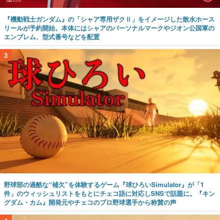
『機動戦士ガンダム』の「シャア専用ザクⅡ」をイメージした散水ホース
リールが予約開始。本体にはシャアのパーソナルマークやジオン公国軍の
エンブレム、型式番号などを配置
3
野球部の過酷な“補欠”を体験するゲーム『球ひろいSimulator』が「1
件」のウィッシュリストをもとにチェコ語に対応しSNSで話題に。『キン
グダム・カム』開発元やチェコのプロ野球選手から称賛の声