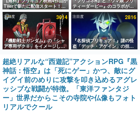
【無料】プリキュア映画4作品が
『プリコネR』と『ウマ娘 プリ
TVerで新たに配信スタート！な
ティーダービー』のコラボが決
インタビュー
んと2018年～2024年の映画ほぼ
定！“最大170連無料”の8.5周年
注目度
3014
注目度
2816
すべてが見放題に、ぶっちゃけ
キャンペーンなども発表
連載・特集一覧
ありえないラインナップ
殿堂入り記事
『機動戦士ガンダム』の「シャ
『名探偵プリキュア！』謎の怪
SNS拡散数が数千以上！ ページビュー数万以上！ などな
ど。多くの人々に読まれた、電ファミ渾身の“殿堂入り”記
ア専用ザクⅡ」をイメージした
盗「デッチ・アゲイン」の担当
事をまとめました。
散水ホースリールが予約開始。
キャストは天﨑滉平さんと判
本体にはシャアのパーソナルマ
明。『Re:ゼロから始める異世
超絶リアルな“西遊記”アクションRPG『黒
ゲームの企画書
ークやジオン公国軍のエンブレ
界生活』オットー役、『ヒプノ
名作ゲームクリエイターの方々に製作時のエピソードをお
神話：悟空』は「死にゲー」かつ、敵にグ
ム、型式番号などを配置
シスマイク』山田三郎役など
聞きし、ヒットする企画（ゲーム）とは何か？を探ってい
きます。
イグイ前のめりに攻撃を叩き込めるアグレ
赫本
ッシブな戦闘が特徴。「東洋ファンタジ
この物語を解いてはいけない。『赫本』は、〈試験問題〉
ー」世界だからこその寺院や仏像もフォト
の形をした短編ホラー小説集です。
リアルでクール
新世代に訊く
これからのデジタルゲーム市場を担う若きクリエイター達
の姿を追い、彼らのルーツと情熱を探っていきます。
ゲーム世代の作家たち
ゲームに多大な影響を受けた作家さんに取材し、ゲームが